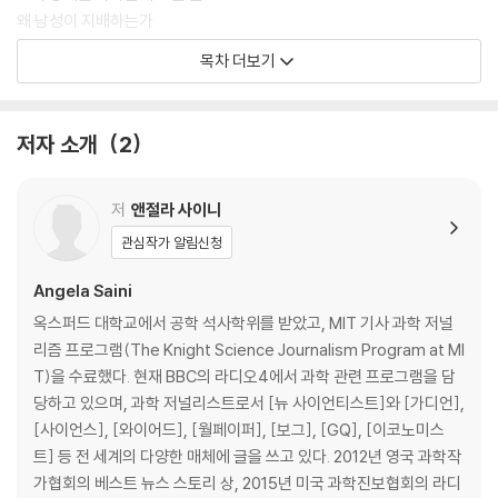
왜 남성이 지배하는가
늙어도 죽지 않은 여자
목차 더보기
이 책을 마치며
감사의 글
저자 소개
2
참고 자료
저
앤절라 사이니
관심작가 알림신청
Angela Saini
옥스퍼드 대학교에서 공학 석사학위를 받았고, MIT 기사 과학 저널
리즘 프로그램(The Knight Science Journalism Program at MI
T)을 수료했다. 현재 BBC의 라디오4에서 과학 관련 프로그램을 담
당하고 있으며, 과학 저널리스트로서 [뉴 사이언티스트]와 [가디언],
[사이언스], [와이어드], [월페이퍼], [보그], [GQ], [이코노미스
트] 등 전 세계의 다양한 매체에 글을 쓰고 있다. 2012년 영국 과학작
가협회의 베스트 뉴스 스토리 상, 2015년 미국 과학진보협회의 라디