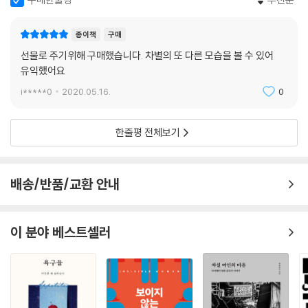
았다. 인간과 침팬지와 보노보는 대략 99퍼센트의 유전체를 공유한다. 유
다윈은 유전의 법칙에 따라 남성은 여성보다 우월하다며 성공한 작가와 예
전학적으로 인간과 이들이 매우 가까워서 영장류학자들은 일상적으로 인
술가, 과학자 중에 남성이 많은 것이 그 증거라고 주장했다. 다윈에 따르면
종이책
구매
간을 또 하나의 대형 유인원another great ape이라고 부른다. 그런데
암컷은 외모가 아무리 못나도 번식에 성공할 수 있지만 수컷은 경쟁자들을
선물로 주기위해 구매했습니다. 차별의 또 다른 모습을 볼 수 있어
암컷 영장류들이 종에 따라 각자 행동에서 큰 차이를 보이는데도 불구하고
물리치고 암컷에게 선택받기 위해 열심히 노력해야 했기에 남성은 더 날카
유익했어요
진화생물학자들은 어째서 일부 유인원 암컷의 행동만을 보고 인간 여성이
로운 지성과 훌륭한 신체를 갖게 되었고 반대로 여성은 남성보다 진화가
유순하고 수동적이며 순종적으로 타고났다고 특징짓는 것일까? --- p.19
i*****0
2020.05.16.
0
덜 되었다는 것이다. 다윈의 말대로라면 여성이 남성을 따라잡으려고 노력
5
하는 것은 승산 없는 일이다. 그야말로 자연을 상대로 싸우는 것이기 때문
이다.
한줄평 전체보기
UCLA에서 학생들을 가르치고 있는 퍼트리샤 고와티는 그녀와 동시대 사
람인 세라 허디와 에이드리엔 질먼과 마찬가지로 진화생물학이 여성을 어
그러나 다윈의 이론은 모순과 이중 잣대로 가득 차 있었다. 예를 들어 고릴
떻게 무시하고 왜곡하고 있는지를 깨닫고 분노했다. … 그녀는 30년간 파
라는 신체가 너무 크고 강해서 고등한 사회적 동물이 될 수 없다면서, 인간
배송/반품/교환 안내
랑새의 짝짓기 행동을 연구했다. 1970년대에 그녀가 암컷 새가 배우자가
에 관해서는 남성이 여성보다 신체가 크기 때문에 더 우월하다고 주장하는
아닌 수컷과 짝짓기를 하려고 날아가 버린다고 주장하자 사람들은 그냥 그
식이었다.
녀의 말을 믿지 않았다. 그녀의 남성 동료들은 그녀의 견해를 받아들이지
이 분야 베스트셀러
않았고, 암컷 파랑새가 성폭행을 당했을 것이라고 말하는 이도 있었다. ---
다윈뿐만 아니라 현대 과학 이론을 정립한 대부분의 과학자들은 여성을 남
p.256
성보다 열등한 존재로 규정하고 자신들의 연구 결과를 그 틀에 끼워 맞췄
다. 심지어 저명한 진화생물학자이자 찰스 다윈의 친구인 조지 로마네스는
“비둘기 4마리가 나란히 앉아 있을 때 수컷이 더 공격적임에도 불구하고
평균적으로 여성의 뇌가 남성의 뇌보다 28그램 가볍기 때문에 여성의 지
이들이 안쪽에 앉아요.” … 이런 자리 배치는 옹기종기 모여 있는 무리에서