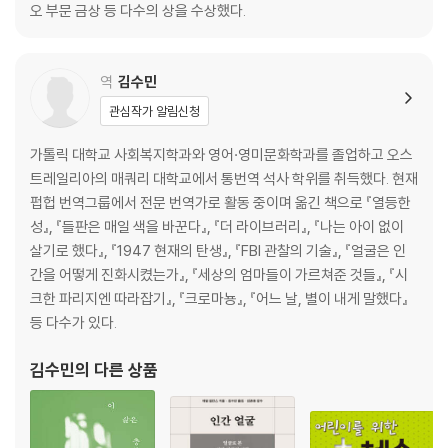
오 부문 금상 등 다수의 상을 수상했다.
역
김수민
관심작가 알림신청
가톨릭 대학교 사회복지학과와 영어·영미문화학과를 졸업하고 오스
트레일리아의 매쿼리 대학교에서 통번역 석사 학위를 취득했다. 현재
펍헙 번역그룹에서 전문 번역가로 활동 중이며 옮긴 책으로 『열등한
성』, 『들판은 매일 색을 바꾼다』, 『더 라이브러리』, 『나는 아이 없이
살기로 했다』, 『1947 현재의 탄생』, 『FBI 관찰의 기술』, 『얼굴은 인
간을 어떻게 진화시켰는가』, 『세상의 엄마들이 가르쳐준 것들』, 『시
크한 파리지엔 따라잡기』, 『크로마뇽』, 『어느 날, 별이 내게 말했다』
등 다수가 있다.
김수민
의 다른 상품