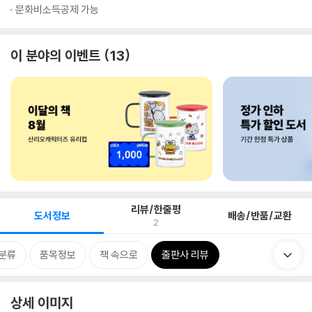
문화비소득공제 가능
이 분야의 이벤트
13
리뷰/한줄평
도서정보
배송/반품/교환
2
분류
품목정보
책 속으로
출판사 리뷰
상세 이미지