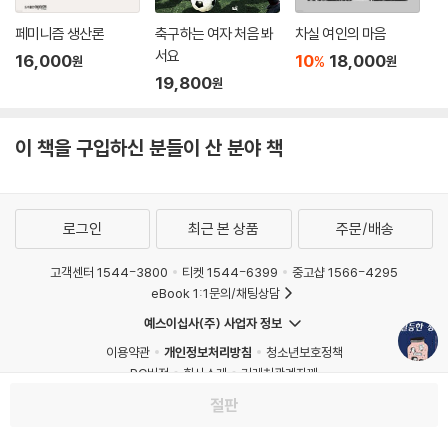
성의 본능이 아니라 생명체의 본능일 수도 있기 때문이다. 실제로 유인원
페미니즘 생산론
축구하는 여자 처음 봐
차실 여인의 마음
을 비롯해 새와 물고기, 곤충에 이르기까지 다양한 종에서 발정기 동안 암
서요
컷은 다양한 상대와 여러 번 짝짓기를 한다. 수컷이 여러 암컷과 짝짓기를
16,000
10
18,000
%
원
원
19,800
하는 만큼 암컷 역시 여러 수컷과 짝짓기를 하는 것이다. 사실 멀리 갈 필요
원
도 없다. 인간의 경우만 보더라도 남성이 바람을 피우는 만큼 여성 역시 간
통을 저지르지 않는가?
이 책을 구입하신 분들이 산 분야 책
저자는 이 책에서 남성과 여성의 차이를 설명하는 역사적으로 유명한 연구
들을 검토해보고, 성별에 관해 다양한 연구를 하는 과학자들을 직접 만나
그들의 연구에 관해 이야기를 나누었다. 지금도 많은 과학자들은 ‘남성다
로그인
최근 본 상품
주문/배송
움’과 ‘여성스러움’의 근원을 찾기 위해 고군분투하고 있다. 여성을 여성스
고객센터 1544-3800
티켓 1544-6399
중고샵 1566-4295
럽게 만드는 것은 뇌인가 호르몬인가 아니면 문화인가? 아니, 그 전에 ‘여
eBook 1:1문의/채팅상담
성스럽다’는 말은 무엇을 의미하는가? 사회에서 여성의 맡은 역할과 남성
의 역할이 다른 것은 생물학적으로 여성과 남성이 서로 다른 존재이기에
예스이십사(주) 사업자 정보
각자의 역할이 미리 정해져 있는 것인가? 이와 같은 질문의 답은 아직까지
이용약관
개인정보처리방침
청소년보호정책
정확하게 밝혀진 바가 없다. 그러나 확실한 것은 이에 대한 연구들 중 많은
PC버전
회사소개
거래처관계자께
수가 객관적 진실보다는 사회적 고정관념이나 경제 논리에 좌우된다는 점
도서홍보
광고
절판
이다.
Copyright © YES24 Corp. All Rights Reserved.
MATOM15