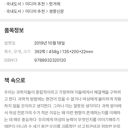
국내도서
미디어 추천
한겨레
국내도서
미디어 추천
경향신문
품목정보
발행일
2019년 10월 18일
쪽수, 무게, 크기
392쪽 | 458g | 135*200*22mm
ISBN13
9788932320120
책 속으로
우리는 과학자들이 중립적이라고 가정하며 이들에게서 해결책을 구하려
고 한다. 과학적 방법에는 편견이 있을 수 없거나 여성에게 불리하게 작용
하지 않을 것이라고 생각한다. 그러나 이는 잘못된 생각이다. 과학 분야에
서 여성 전문가의 수가 적은 이유는 왜 이런 편향이 존재하는지를 이해하
는 데 매우 중요하다. 우리에게 여성의 능력이 무엇인지를 이야기해주기
때문이 아니라 수 세기 동안 우리를 괴롭혔던 성 고정관념과 위험한 믿음