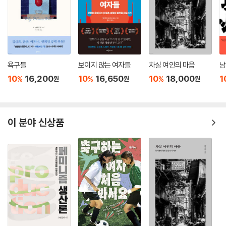
능이 남성보다 떨어진다고 주장했다. 그러나 이들은 일반적으로 여성이 남
수컷이 자신의 암컷을 다른 수컷의 관심으로부터 보호할 수 있게 해준다.
성보다 키가 작고 몸무게도 가볍기 때문에 뇌의 크기도 작은 것이 당연하
그러나 이 무리에 또 다른 한 쌍이 더해지면 문제가 생겨난다. “이제 각 수
다거나, 단순히 뇌가 무겁다고 지능이 높다면 고래나 코끼리가 인간보다
컷이 자신의 암컷과 다른 수컷 사이에 앉는 배열이 불가능해져요. … 중앙
훨씬 똑똑해야 한다는 사실은 철저하게 무시했다.
에 두 마리 수컷 사이에 한 마리 암컷이 있다면 이 암컷의 짝인 수컷은 어떻
게 할까요? 자신의 암컷을 쪼아서 자신보다 몇 센티미터 위로 밀어내죠.”
과학의 뒤에 숨어 있는 편견을 씻어내는 책
욕구들
보이지 않는 여자들
차실 여인의 마음
남
… 수컷은 암컷이 혼자 추위에 떨며 불편한 자세로 앉아 있게 만든다. … 다
10
16,200
10
16,650
10
18,000
1
%
%
%
원
원
원
가오는 봄에 번식을 하고 새끼를 돌볼 때 필요한 에너지가 줄어들게 되지
우리는 흔히 남성이 여성보다 더 튼튼하고 강하다고 생각한다. 그러나 단
만 이 수컷은 계속 다른 수컷과 자신의 암컷을 떨어뜨려 놓는다. 이들에게
순하게 ‘생존’이라는 점에서만 본다면 오히려 여성이 남성보다 강하다. 실
는 다른 수컷 비둘기에게 단 한순간이라도 자신의 짝을 빼앗기지 않는 것
제로 유아 사망률만 보더라도 남자아이가 여자아이보다 첫 달에 사망할 위
이 더 중요하다. --- p.270∼271
이 분야 신상품
험이 약 10퍼센트 높다. 그런데 어째서 사람들은 여성이 남성보다 약하고
아픈 사람도 많다고 여기게 되었을까? 그 이유는 아마도 같은 질병에 걸려
학자들은 흔히 연구에 정치가 섞이는 것을 꺼린다. 그러나 과거에 과학이
도 여성은 살아남고 남성은 그렇지 못해서, 아픈 남성이 더는 존재하지 않
여성을 얼마나 부당하게 대했는가를 고민해보지 않고는 더 공정해진 미래
기 때문일 수도 있다.
를 기대하기 어렵다. 그리고 이는 우리 모두에게 중요한 사안이다. 과학이
여성에 대해 들려주는 이야기가 사회가 성별에 대해 어떻게 생각해야 하는
사람들의 고정관념 중에는 ‘바람을 피우는 것이 남성의 본능’이라고 하는
지에 막대한 영향을 주기 때문이다. 평등을 위해 투쟁하는 지성인들의 싸
것도 있다. 많은 과학자들이 다양한 실험과 동물 연구를 통해 이를 증명했
움에서는 생물학적 사실들이 포함되어야 한다.
다고 주장한다. 그러나 이것은 어쩌면 남성에게 성적인 면죄부를 부여하고
--- p.350
여성을 억압하기 위한 수단에 불과한지도 모른다. 바람을 피우는 것은 남