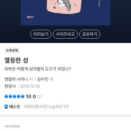
미리보기
사이즈비교
공유하기
소득공제
열등한 성
과학은 어떻게 성차별의 도구가 되었나?
앤절라 사이니
저
김수민
역
현암사
2019.10.18.
10.0
2
베스트
사회비평/비판 top100 1주
18,000
원