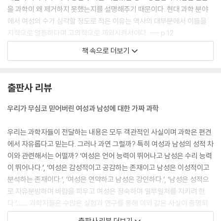
을 과학이 왜 제거하지 못했는지를 설명해주기 때문이다. 현대 과학 분야
에서 여성의 수가 심각할 정도로 적은 이유는 역사의 대부분에서 이들을
지적으로 열등하다며 고의적으로 제외시켜서이다. --- p.12
책 속으로 더보기
이 책을 읽으면서 불편한 감정을 느낄 수도 있다. 진실은 때때로 사람들이
원하는 것보다 더 암울할 수 있고, 과학적 조사가 항상 우리가 원하는 것을
말해주지는 않기 때문이다. 그러나 이 책은 현재 일고 있는 논쟁과 여성이
출판사 리뷰
열등하지 않다는 증거를 설명하며 여성의 마음과 영혼을 위한 씁쓸한 과학
적 투쟁을 연대순으로 기록하고 있다. 내게 이 투쟁은 페미니즘이 개척해
우리가 무심코 믿어버린 여성과 남성에 대한 가짜 과학
야 할 마지막 남은 영역을 상징한다. 바로 여성의 완전한 평등을 방해하는
우리 마음속의 거대한 장벽을 무너뜨릴 잠재력 말이다. --- p.28
우리는 과학자들이 전달하는 내용은 모두 객관적인 사실이며 과학은 편견
에서 자유롭다고 믿는다. 그러나 과연 그럴까? 특히 여성과 남성의 성적 차
다윈은 여성이 어떤 식으로든 남성에 버금가는 놀라운 자질을 발달시켰다
이와 관련해서는 어떨까? ‘여성은 언어 능력이 뛰어나고 남성은 수리 능력
면 이것은 자궁 속의 아이가 부모 양측의 특성을 물려받으면서 남성의 유
이 뛰어나다.’, ‘여성은 감성적이고 공감하는 존재이고 남성은 이성적이고
전자 덕분에 얻게 된 능력일 수 있다고 주장했다. 이런 식으로 딸들이 아버
분석하는 존재이다.’, ‘여성은 연약하고 남성은 강인하다.’, ‘남성은 성적으
지가 가진 몇몇 우월한 특성들을 훔쳐왔다고 말이다. … 그는 남성보다 열
로 자유분방하며 바람을 피우고 여성은 정숙하며 일부일처를 지키려 한
등한 여성이 더 열등해지지 않게 된 것이 그저 생물학적 요행수에 지나지
다.’…… 과학자들은 수많은 실험과 연구를 통해 이와 같은 사실이 증명되
않음을 시사했다. --- p.35
었다고 주장한다. 그리고 우리는 이와 같은 주장을 사실이라고 믿는다. 그
출판사 리뷰 더보기