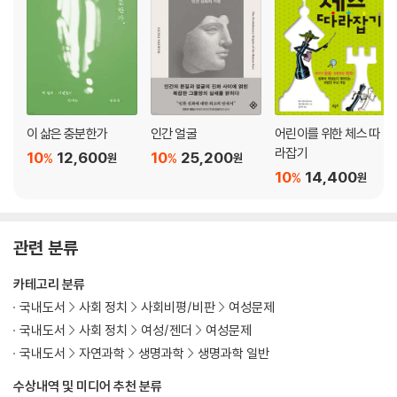
이 삶은 충분한가
인간 얼굴
어린이를 위한 체스 따
라잡기
10
12,600
10
25,200
%
%
원
원
10
14,400
%
원
관련 분류
카테고리 분류
국내도서
사회 정치
사회비평/비판
여성문제
국내도서
사회 정치
여성/젠더
여성문제
국내도서
자연과학
생명과학
생명과학 일반
수상내역 및 미디어 추천 분류