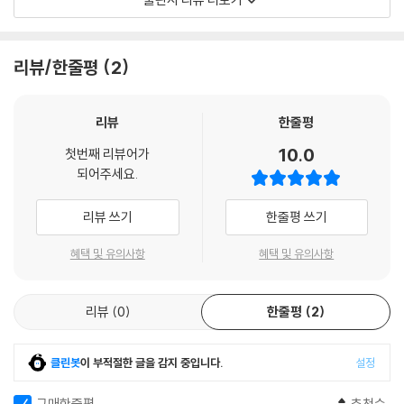
러나 과학자들이 ‘실험’을 통해 증명되었다고 주장하는 ‘사실’이 과연 ‘진짜
블레어-벨은 정상적인 행동 범위를 유지하게 해주는 내분비 상태에 따라
사실’일까? 연구 결과의 왜곡이나 편견이 개입되었을 가능성은 없을까?
여성의 심리가 좌우된다고 믿었다. 이 당시에 정상적인 행동 범위란 바로
리뷰/한줄평
2
아내와 엄마가 되는 것을 의미했다. 블레어-벨과 같은 과학자들은 여성이
이 책의 저자인 과학 칼럼니스트 앤절라 사이니는 어느 날 강연을 마치고
이런 사회적 테두리 밖으로 나오는 것은 호르몬 수치에 문제가 있기 때문
나서 한 남성에게서 질문 세례를 받았다.
이라고 생각했다. --- p.53
“여성 과학자들은 다 어디에 있나요? 여성 노벨상 수상자가 있긴 해요? 여
리뷰
한줄평
성은 남성만큼 과학에 능하지 않아요. 여성의 지능이 떨어진다는 사실은
10.0
여성 스스로의 행동뿐만 아니라 주변 사람들도 여성의 건강에 영향을 줄
첫번째 리뷰어가
이미 입증되었잖아요.”
되어주세요.
수 있다. 여자아이는 태어나는 순간부터 남자아이와 다른 위치에 놓인다.
다르게 다루어지고, 다른 음식을 먹고, 다르게 취급받는다. 의사와 의학 연
저자는 그에게 성공한 여성 과학자들을 예로 들고, 여학생이 남학생보다
리뷰 쓰기
한줄평 쓰기
구원들도 마찬가지다. 아주 최근에 들어서야 의사들은 일부 여성이 경험하
수학에서 더 좋은 성적을 냈음을 보여주는 몇몇 통계 자료들을 이야기해
는 생리통이 얼마나 고통스러운지를 인지하기 시작했다. 2016년에 유니
주었지만, 그 사람은 무슨 말을 해도 받아들이려 하지 않았다. 저자는 이런
혜택 및 유의사항
혜택 및 유의사항
버시티 칼리지 런던의 생식건강학 교수인 존 길리바드John Guillebaud
사람들의 생각을 과학적 정보와 역사적 사실을 통해 바로잡아주기 위해 이
는 기자에게 생리통이 “거의 심장마비가 오는 것만큼 나쁠 수 있다.”라면
책을 썼다. 이를 통해 저자는 우리가 과학적 진실이라고 생각하는 많은 사
서, 남성은 모르는 고통이기 때문에 지금까지 필요한 관심을 받지 못했다
리뷰
0
한줄평
2
실이 실제로는 신뢰할 수 없는 주장이며, 과학에도 숨겨진 편견이 존재한
고 인정했다. --- p.79
다는 사실을 분명히 밝히고 있다.
클린봇
이 부적절한 글을 감지 중입니다.
설정
과학계는 오랫동안 영장류를, 특히 침팬지와 보노보, 고릴라, 오랑우탄 같
‘진화론’의 다윈은 성차별주의자였다!
은 대형 유인원을 인간 진화의 기원을 이해하기 위한 연구의 대상으로 삼
구매한줄평
추천순