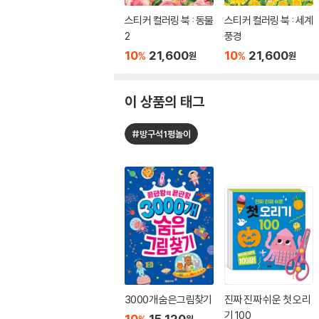
스티커 컬러링 북 : 동물
스티커 컬러링 북 : 세계
2
풍경
10
21,600
10
21,600
%
%
원
원
이 상품의 태그
#방구석1평놀이
3000개 숨은그림찾기
진짜 진짜 쉬운 첫 오리
기 100
10
15,120