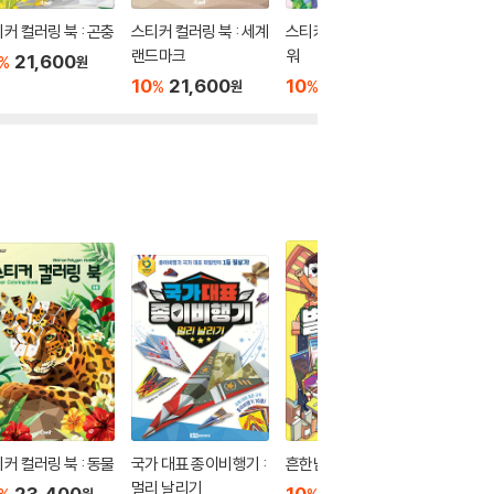
커 컬러링 북 : 곤충
스티커 컬러링 북 : 세계
스티커 컬러링 북 : 플라
스티커 컬
랜드마크
워
21,600
10
1
%
%
원
10
21,600
10
19,800
%
%
원
원
커 컬러링 북 : 동물
국가 대표 종이비행기 :
흔한남매 별난 방탈출 1
쉽게 배
멀리 날리기
리코더 
23,400
10
15,120