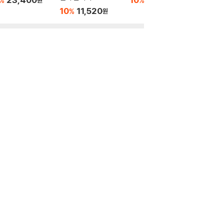
%
%
원
원
10
11,520
10
5
%
%
원