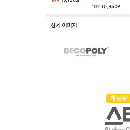
%
원
10
10,350
%
원
상세 이미지