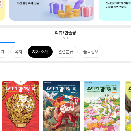
리뷰/한줄평
23
소개
목차
저자 소개
관련분류
품목정보