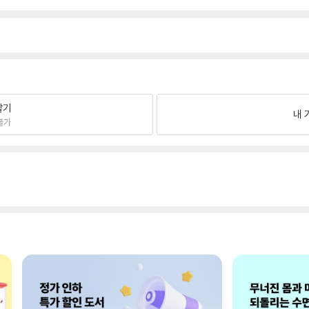
팔기
내 
불가