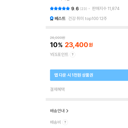
9.6
판매지수
11,874
23
베스트
건강 취미 top100 12주
26,000
원
10
23,400
YES포인트
앱 다운 시 1천원 상품권
결제혜택
배송안내
배송비