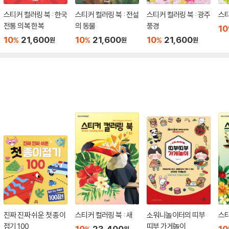
스티커 컬러링 북 : 한국
스티커 컬러링 북 : 전설
스티커 컬러링 북 : 광주
스티
전통 의복 한복
의 동물
풍경
10
10
21,600
10
21,600
10
21,600
%
%
%
원
원
원
진짜 진짜 쉬운 첫 종이
스티커 컬러링 북 : 새
소워니놀이터의 띠부
스티
접기 100
띠부 가게놀이
10
23,400
10