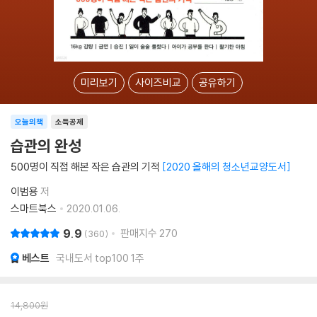
미리보기
사이즈비교
공유하기
오늘의책
소득공제
습관의 완성
500명이 직접 해본 작은 습관의 기적
2020 올해의 청소년교양도서
이범용
저
스마트북스
2020.01.06.
9.9
판매지수
270
360
베스트
국내도서 top100 1주
14,800
원