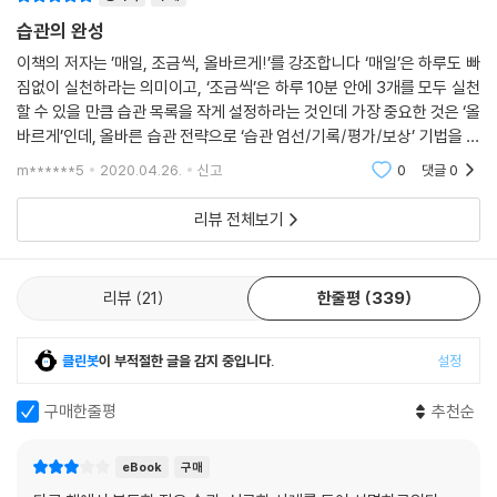
[부록] 90일 습관 달력
습관의 완성
저자 이범용은 500명 이상이 습관을 실천하고 완성해가는 과정을 함께하
면서 습관의 4단계 완성 과정을 만들게 되었다. 바로 [습관 엄선(Select)
이책의 저자는 ’매일, 조금씩, 올바르게!’를 강조합니다 ‘매일’은 하루도 빠
짐없이 실천하라는 의미이고, ‘조금씩’은 하루 10분 안에 3개를 모두 실천
→기록(Write)→평가 및 피드백(Appraise)→보상(Payback)]의 SW
할 수 있을 만큼 습관 목록을 작게 설정하라는 것인데 가장 중요한 것은 ‘올
AP 전략이다. 그리고 각 단계마다 참가자들의 실천 과정을 면밀히 관찰하
바르게’인데, 올바른 습관 전략으로 ‘습관 엄선/기록/평가/보상’ 기법을 제
여 효과적인 팁들을 제시하고 있다. 이는 실제 참가자들과 함께하며 그들
시합니다, 아주 유용한 정보가 많이 있습니다
의 습관 완성 과정을 코치하면서 나온 저자만의 노하우가 돋보이는 부분이
m******5
2020.04.26.
신고
0
댓글
0
다.
리뷰 전체보기
[습관 엄선 팁] 습관 목록 정하는 법 / 습관 목록 작성시 주의점 / 연간 목표
중요성 / 습관 목록을 정하기 힘든 사람을 위한 팁
리뷰
21
한줄평
339
[기록 팁] 주간 리포트 작성법
[평가 및 피드백 팁] 목적의식 있는 연습 / 평가 및 피드백을 하는 법
[보상 팁] 내적보상 & 외적보상 / 나에게 주는 보상 / 다른 사람들의 보상
클린봇
이 부적절한 글을 감지 중입니다.
설정
리스트 / 크레스피 효과
구매한줄평
추천순
66일로는 실패한다 _ 습관의 4가지 게이트‘90일 습관 완성법’
eBook
구매
뇌 과학자, 심리학자, 행동경제학자 등의 연구를 바탕으로 한 ‘습관 66일