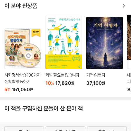
이 분야 신상품
사회정서학습 100가지
화낼 필요는 없습니다
기억 여행자
내
상황별 행동하기
피
10
17,820
37,100
%
원
원
5
151,050
8
%
원
이 책을 구입하신 분들이 산 분야 책