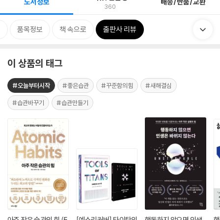
도서정보
배송/반품/교환
360
류
품목정보
책 속으로
출판사 리뷰
이 상품의 태그
#오늘부터시작
#좋은습관
#꾸준함의힘
#새해결심
#습관바꾸기
#습관만들기
아주 작은 습관의 힘 (5
[예스리커버] 타이탄의
행동하지 않으면 인생
행