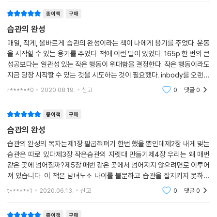
8%와 44% 성공률의 차이
구의 결과로 중요한 사실을 알려주고 방법을
[미래의 아이들 이야기]
종이책
구매
미국 설문조사 기관 통계브레인조사연구소(SBRI)의 자료에 의하면 새해
5. 수능 만점 서울대 학생들, 내가 그들에게 배운 한 가지
습관의 완성
결심을 그대로 지키는 사람은 겨우 8%에 불과하다고 한다. 그런데 ‘습관홈
자기주도 전문가 | 어떻게 자기주도 전문가가 될 수 있었을까? | 시간관리
매일, 작게, 올바르게 습관의 완성이라는 책이 나에게 용기를 주었다. 운동
트’ 참가자 500명의 데이터를 분석한 결과 1년 이상 습관을 유지하고 계속
를 익히기 위한 전략
을 시작할 수 있는 용기를 주었다. 책에 이런 말이 있었다. 165p 한 번의 큰
실천한 사람의 비율은 약 44%였다. 8%와 44%, 이 차이는 어디에서 온
6. 아이에게 자신감을 심어주려면
성공보다는 일관성 있는 작은 행동이 위대함을 결정한다. 작은 행동이라도
것일까? 왜 ‘습관홈트’ 프로그램 참가자들의 습관 성공률이 높았을까? 그
최면마법 | 자신감은 과연 무엇일까?
지금 당장 시작할 수 있는 것을 시도하는 것이 필요했다. inbody를 오랜만
것은 바로 전략의 차이다.
7. 어떤 사람이 미래를 움직이는가?
에 측정했다. 19년 10월 28일 이후 근육량은 비슷한데 체지방이 6kg 늘어
r******0
2020.08.19.
신고
0
댓글
0
났다. 이전
즉, 습관홈트 참가자들은 올바른 습관 전략을 실천했기 때문이다. 매번 좋
[미래를 준비하는 직장인 이야기]
종이책
구매
은 습관 만들기를 시작만 하는 사람들, 중간에 포기하는 사람들의 문제는
8. 부자와 가난한 사람의 차이점
‘의지’가 아니라 ‘전략’인 것이다. 저자 이범용은 ‘매일, 조금씩, 올바르
습관의 완성
비즈니스석 승객들 | 인생을 바꾸는 부자습관
게!’를 강조한다. ‘매일’은 하루도 빠짐없이 실천하라는 의미이고, ‘조금
9. 직장생활 20년 만에 좋아하는 일이 생겼어요
습관의 완성의 목차는제1장 팔굽혀펴기 한번 했을 뿐인데제2장 내게 맞는
씩’은 하루 10분 내에 3개 습관을 모두 실천할 수 있을 만큼 습관을 작게 쪼
10. 직장인 1인 1 습관, 100일 프로젝트를 시작한 이유
습관은 따로 있다제3장 작은습관의 지렛대 만들기제4장 우리는 왜 매번
개라는 것이다. 가장 중요한 것은 ‘올바르게’이다. 그렇다면 ‘올바르게’ 실
11. 은퇴 후 나는 무엇으로 돈을 벌 수 있을까?
같은 곳에 넘어질까?제5장 매번 같은 곳에서 넘어지지 않으려면로 이루어
천한다는 의미는 무엇일까? 바로 ‘엄선/기록/평가/보상’하는 것이다.
져 있습니다. 이 책은 남녀노소 나이를 불문하고 습관을 잘지키지 못하는
내 인생의 포트톨리오 직업 만들기
사람들이 읽어보왔으면 하는 책입니다. 그리고 습관의 완성이라는 책에서
12. 꿈을 위해 서둘러 퇴사하려는 당신에게
t******1
2020.06.13.
신고
0
댓글
0
초기의 습관의 실패
꾸준히 실천했는데 왜 바뀌지 않을까?
엄선/기록/평가/보상이 필요하다
[에필로그] 안전지대를 넘어서
종이책
구매