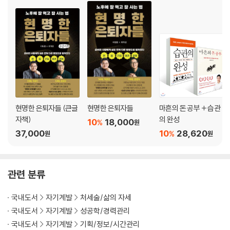
6. 저질체력, 어떻게 20km 마라톤에 성공했을까?
플래너 한 줄 업데이트 | 5층 계단만 올라도 다리가 후들거려요 | 특별한
인연 | 허리가 4인치 줄었어요 | 어떻게 변화에 성공할 수 있었을까? | 슬
럼프에서 어떻게 빠져나왔을까?
7. 시간에 쫓기던 대학생, 꿈을 읽고 그리다
드로잉 한 장 그리기 | 딱 2분만을 외치다 | 드로잉이 어떻게 변했을까?
8. 엄마의 솔선수범, 아이들이 달라지다
현명한 은퇴자들 (큰글
현명한 은퇴자들
마흔의 돈 공부 + 습관
이불 정리의 기적 | 마찰이 자꾸 생기더라고요, 아시죠? | 습관이 왜 잘 유
자책)
의 완성
10
18,000
%
원
지되지 못했을까? | 롤모델이 되고 싶어요 | 사전조치 전략 | 공개선언 효
37,000
10
28,620
%
원
원
과 | 우리 아이가 달라졌어요 | 습관도 나답게 | 자존감 수업
2장 내게 맞는 습관은 따로 있다
관련 분류
1. 나의 습관 성공 키워드
국내도서
자기계발
처세술/삶의 자세
나의 핵심 키워드 찾기 | 하우스턴의 키워드 | 나의 습관 키워드
국내도서
자기계발
성공학/경력관리
국내도서
자기계발
기획/정보/시간관리
2. 누구나 쉽게 성공하는 습관 방정식