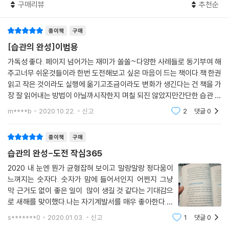
구매리뷰
추천순
정하고 일을 시작한 대학생, 자녀의 공부습관을 잡은 부모 등 그 스펙트럼
6. 오늘 1% 실패를 웃어넘기지 마세요
은 매우 다양하다. 이들은 작은 습관 실천을 통해 금연, 다이어트, 재취업,
실내 자전거 타기 20분 | 습관의 가속도 | 최저목표에 대한 오해
종이책
구매
아이 공부 습관 완성에 성공했을 뿐만 아니라 자존감을 찾고 자신을 더 긍
정적으로 바라보고 사랑하게 되었다. 이 책은 대한민국 보통 사람들의 습
[습관의 완성]이범용
7. 열등감이 병이 되지 않으려면
관 실천 과정과 변화를 담고 있다.
가독성 좋다. 페이지 넘어가는 재미가 쏠쏠~다양한 사례들로 동기부여 해
8. 새로운 시작, 365일 언제나 옳다
주고너무 쉬운것들이라 한번 도전해보고 싶은 마음이 드는 책이다.책 한권
· 금연, 10kg 다이어트 성공하다―팔굽혀펴기 5회의 나비효과(이범용)
이런 사람을 많이 보았다 | 지금, 오늘
읽고 작은 것이라도 실행에 옮기고조금이라도 변화가 생긴다는 건 책을 가
· 책 한 권 안 읽던 사람이 저자가 되다―글쓰기 2줄, 책 읽기 2쪽(이범용)
장 잘 읽어내는 방법이 아닐까시작한지 며칠 되진 않았지만간단한 습관 몇
· 40대 여성의 16kg 감량 성공 비결―오늘 먹은 음식 2줄 쓰기(김은영)
가지를 정해 실천에 옮기고 있다.너무 간단해서 꾸준히 하기에 부담이 없
5장 매번 같은 곳에서 넘어지지 않으려면
m****b
2020.10.22.
신고
2
댓글
0
다.조금 과장해
· 매번 시작만 하던 교사의 2년 습관 유지 비결―스쿼트 10회, 책 읽기 2쪽
(박미리)
[평범한 어른들 이야기]
종이책
구매
· 경력단절 주부의 재취업 비결―영어 한 문단 읽고 쓰기(박정민)
1. 나는 잘살고 있는 것인가?
습관의 완성-도전 작심365
· 저질체력에서 하프 마라톤 완주까지― 플래너 한 줄 업데이트(박종국)
죽음에 대한 공포 | 오늘 하루를 잘살아야 한다 | 하루 루틴의 또 다른 힘
· 꿈이 없던 대학생의 진로 계획―드로잉 한 장 그리기(이다빈)
2020 내 눈엔 뭔가 균형잡혀 보이고 말랑말랑 정다움이
2. 나를 키운 8할은 결핍이었다
느껴지는 숫자다. 숫자가 맘에 들어서인지 어쩐지 그냥
· 우리 아이가 달라졌어요―잔소리 대신 솔선수범, 이불 정리의 기적(최경
3. 나라는 나약한 인간이 거친 세상을 이기는 방법
막 근거도 없이 좋은 일이 많이 생길 것 같다는 기대감으
희)
습관은 마중물이다
로 새해를 맞이했다.나는 자기계발서를 매우 좋아한다.어
4. 당신은 롤모델이 있나요?
느 순간부터는 도서관이든 서점이든 내가 머무는 곳은 항
왜 누구는 매번 시작만 하고, 누구는 습관을 완성할까?
s*******0
2020.01.03.
신고
1
댓글
0
인과의 법칙 | 롤모델의 습관
상 자기계발서 코너였다.누군가가 자신의 경험과 오랜 연