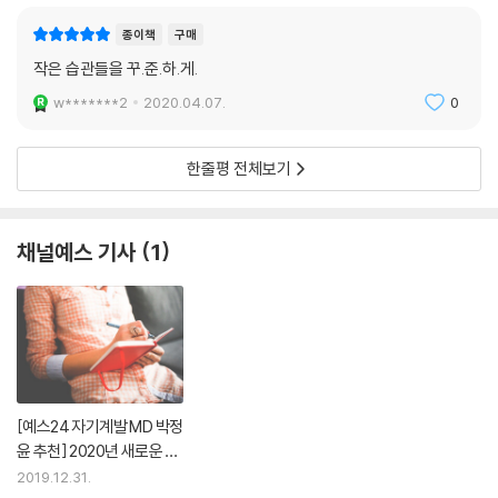
서 습관 완성에 큰 도움이 될 것이다.
종이책
구매
작은 습관들을 꾸.준.하.게.
w*******2
2020.04.07.
0
한줄평 전체보기
채널예스 기사
1
[예스24 자기계발 MD 박정
윤 추천] 2020년 새로운 시
작을 돕는 책
2019.12.31.