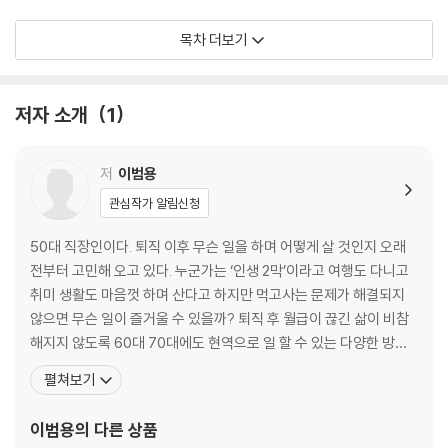
2. 책 한 권 안 읽던 사람이 저자가 되다니
목차 더보기
글쓰기 2줄의 기적 | 습관가족의 탄생―[SBS 스페셜]에 출연하다 | 습관
조력자의 꿈
[Tip] ‘글쓰기 2줄’ 습관의 또 다른 효과
저자 소개
1
3. 40대 그녀, 어떻게 16kg 감량에 성공했을까?
오늘 먹은 음식 2줄 쓰기, 왜 꾸준히가 안 될까? | 고작 1분 | 너무 간단하잖
저
이범용
아요 | 6개월 만에 10kg 감량에 성공하다 | 1차 목표 달성 후 요요에 빠지
관심작가 알림신청
다 | 16kg 감량에 성공하다
50대 직장인이다. 퇴직 이후 무슨 일을 하며 어떻게 살 것인지 오래
4. 작심삼일 초등 선생님, 2년 습관 지속 비결은?
전부터 고민해 오고 있다. 누군가는 ‘인생 2막’이라고 여행도 다니고
책 읽기 2장, 스쿼트 10회 | 나를 잃어버린 것 같은 순간 | 그녀의 3가지 작
취미 생활도 마음껏 하며 산다고 하지만 먹고사는 문제가 해결되지
은 습관 | 습관 성공 비결 | 수동적 삶의 자세를 버리다
않으면 무슨 일이 즐거울 수 있을까? 퇴직 후 월급이 끊긴 삶이 비참
해지지 않도록 60대 70대에도 현역으로 일 할 수 있는 다양한 방법
5. 경력단절 주부, 다시 꿈을 찾아가다
들을 시도하며, 퇴직한 인생 선배들의 이야기를 유튜브 채널을 통해
펼쳐보기
영어 한 문단 읽고 쓰기 | 자존감이 자꾸 떨어져요 | 나를 돌보기로 했다 |
동일한 고민을 하고 있는 사람들과 공유하고 있다. 성균관대학교에서
엄마의 시간 정하기 | 나다운 일을 찾다
무역학을 전공했고, 싱가포르 국립대(NUS) 경영대학원에서 석사 학
이범용
의 다른 상품
위(MBA)를 받았다. 저서로는 [습