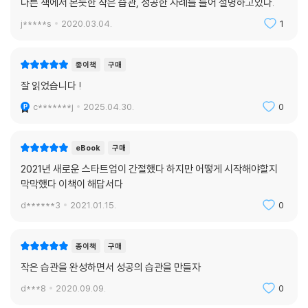
다른 책에서 본듯한 작은 습관, 성공한 사례를 들어 설명하고있다.
완성법’이 회자되고 있다. 하지만 저자 이범용은 66일로는 습관을 완성하
j*****s
2020.03.04.
1
기 부족한 시간이라고 단언한다. 실제 많은 습관 참여자들이 60일에서 90
일 사이에서 습관을 실천해도 별 효과가 없는 데 조바심을 느끼며 실천률
이 급격히 떨어지는 것을 겪었기 때문이다. 저자는 이 단계를 ‘습관 죽음의
종이책
구매
계곡’이라고 이름 붙였고, 이를 넘는 방법으로 ‘90일 습관 완성법’을 제시
잘 읽었습니다 !
한다. 습관의 완성 과정에서는 4가지 게이트가 존재한다. 첫 번째 게이트
c*******j
2025.04.30.
0
는 3일차로서 ‘작심삼일’의 벽을 넘는 것이고, 두 번째 게이트는 21일차로
서 ‘우리의 뇌가 새로운 행동을 기억해내는 데 필요한 시간’이며, 세 번째
게이트는 66일차로서 ‘몸이 새로운 행동에 익숙해지는 데 필요한 시간’이
eBook
구매
며, 네 번째 게이트는 60~90일 사이의 ‘습관 죽음의 계곡’을 넘어 비로소
2021년 새로운 스타트업이 간절했다 하지만 어떻게 시작해야할지
‘습관의 완성’이 되는 때이다.
막막했다 이책이 해답서다
d******3
2021.01.15.
0
매번 시작만 하는 사람들을 위한 습관 도우미 [90일 습관 달력]
이 책은 매번 습관을 만들겠다고 결심하고 시도하지만 정작 완성하지 못하
종이책
구매
는 사람들을 위해, 저자의 습관 이론에서 나온 ‘90일 습관 완성법’, ‘습관 죽
작은 습관을 완성하면서 성공의 습관을 만들자
음의 계곡’, ‘정체성 습관’, ‘습관 SWAP 전략’ 등이 모두 녹아 있는 [90일
d***8
2020.09.09.
0
습관 달력]을 부록으로 제공한다. 독자들이 매일 실천하며 기록할 수 있어