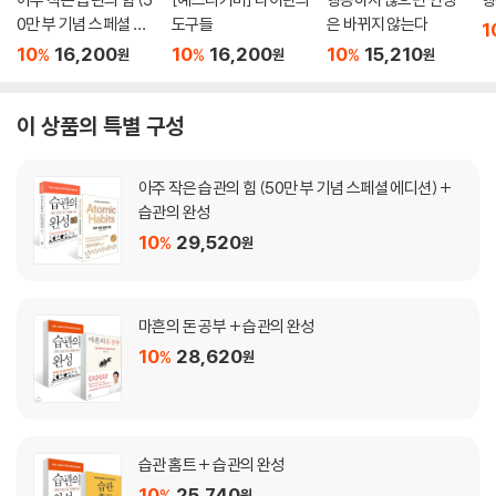
0만 부 기념 스페셜 에
도구들
은 바뀌지 않는다
1
디션)
10
16,200
10
16,200
10
15,210
%
%
%
원
원
원
이 상품의 특별 구성
아주 작은 습관의 힘 (50만 부 기념 스페셜 에디션) +
습관의 완성
10
29,520
%
원
마흔의 돈 공부 + 습관의 완성
10
28,620
%
원
습관 홈트 + 습관의 완성
10
25,740
%
원