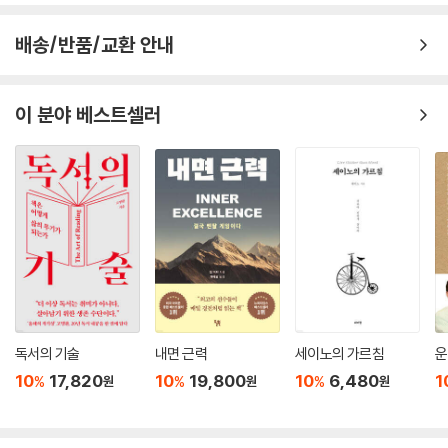
배송/반품/교환 안내
이 분야 베스트셀러
독서의 기술
내면 근력
세이노의 가르침
운
10
17,820
10
19,800
10
6,480
1
%
%
%
원
원
원