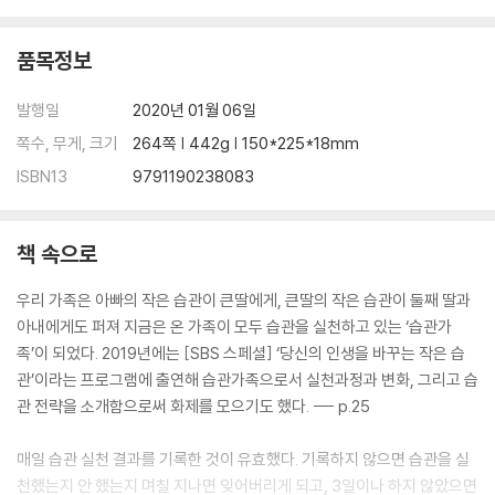
습관 성공 방정식 | 변화란 새로운 습관을 만드는 것 | 시작이 쉬워야 한다 |
나머지 반은 꾸준함이다
품목정보
3. 습관을 실천해도 삶이 변하지 않는 이유
발행일
2020년 01월 06일
정체성 습관이 필요한 이유 | 초기 습관 실패 이유 | 죽음의 계곡을 넘는 힘
쪽수, 무게, 크기
264쪽 | 442g | 150*225*18mm
| 정체성 중심의 습관 | 정체성 중심 의 목표 찾기 | 아들러 심리학에서 배운
ISBN13
9791190238083
것
4. 나는 어떤 사람이 되고 싶은가?
책 속으로
정체성 습관 첫걸음 | 어린 시절의 초기기억 분석하기 | 정체성 습관의 집
우리 가족은 아빠의 작은 습관이 큰딸에게, 큰딸의 작은 습관이 둘째 딸과
5. 어떤 사람들이 변화에 성공하는가?
아내에게도 퍼져 지금은 온 가족이 모두 습관을 실천하고 있는 ‘습관가
500명의 습관 데이터 분석에서 내가 배운 것 | 중요한 것은 단순 실천률이
족’이 되었다. 2019년에는 [SBS 스페셜] ‘당신의 인생을 바꾸는 작은 습
아니라 성공률 | 연속해서 2번은 거르지 않는다
관’이라는 프로그램에 출연해 습관가족으로서 실천과정과 변화, 그리고 습
관 전략을 소개함으로써 화제를 모으기도 했다. --- p.25
3장 올바른 습관 전략을 찾아서
매일 습관 실천 결과를 기록한 것이 유효했다. 기록하지 않으면 습관을 실
1. 작은 습관의 지렛대를 만들어보자
천했는지 안 했는지 며칠 지나면 잊어버리게 되고, 3일이나 하지 않았으면