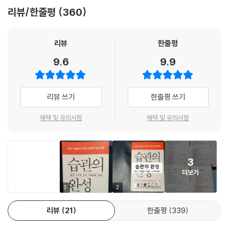
며, 무기력에서 벗어나 직장에서도 좋은 평가를 받고 있다. 이런 경험을 바
리뷰/한줄평
360
해외영업 팀에서 근무하는 박 대리는 영어공부 습관을 시작하려고 한다.
탕으로 『습관홈트』에 이어 『습관의 완성』을 출간하며 본격적으로 대한민
1.‘넌 누구니?’라고 인생이 물어올 때
다음 중 어느 것이 더 오래 지속될 가능성이 높을까?
국 습관 멘토로 활약하고 있다. 그의 습관 실천법은 아내와 어린 두 딸에게
· 과장으로 진급하기 위해서는 영어 점수가 필요하다. ( )
도 영향을 주었으며, 2019년 [SBS 스페셜] 554회 ‘당신의 인생을 바꾸
2. 우리가 새벽 기상에 실패하는 이유
리뷰
한줄평
· 나는 성장하기 위해 항상 공부하는 사람이 되고 싶다. ( )
는 작은 습관’에도 습관 가족으로 소개되어 화제를 모았다.
활성화 에너지 | 우리는 감정에 지배당한다 | 변명에서 관심 돌리기 | 행동
9.6
9.9
위의 문장은 결과 중심의 습관이고, 아래 문장은 정체성 중심의 습관이다.
우선 전략 | 새벽 기상이 힘든 분들에게 드리는 팁
정체성을 수립한 뒤에 영어회화 공부습관을 만든다면 더 오래 지속될 수
“나는 작은 습관을 실천하면서 수년 동안의 무기력에서 벗어날 수 있었다.
있다. --- p.93
담배를 끊게 되었고 10kg을 감량했으며 꿈도 가질 수 있었다. 그리고 500
3. 미루기의 주범은 게으름이 아니다
리뷰 쓰기
한줄평 쓰기
명과 함께 습관홈트 프로그램을 하면서 습관 조력자로서 삶의 목표를 가지
어떻게 시간을 지배할 것인가 | 막연한 낙관주의에 왜 반복적으로 빠질까?
나는 유혹의 각 단계에 ‘게이트(관문)’라고 이름을 붙였다. 습관을 시작한
게 되었다.”
| 계획 오류 극복하기 | 목표 쪼개기 | 업무 목표 쪼개기 | 자기계발 쪼개기 |
혜택 및 유의사항
혜택 및 유의사항
지 3일, 21일, 66일, 그리고 90일이 바로 대표적인 4가지 게이트이다. 처
-책 속에서
습관 쪼개기의 힘
음 3일은 작심삼일의 유혹을 넘어가는 시간이며, 21일은 뇌가 습관을 인식
하는 데 필요한 시간이다. 66일은 몸이 습관을 기억하는 데 필요한 시간이
500명이 직접 해본 작은 습관의 기적
4. 거창한 목표는 개나 줘버려
고, 90일은 죽음의 계곡을 넘어서는 데 필요한 최소한의 시간이다.
3
대한민국 보통 사람들의 습관 완성기
마이크 타이슨 & 돈 킹 | 승자효과 | 우리가 매번 같은 곳에서 넘어지는 이
더보기
--- p.135
유
저자는 바쁜 일상을 사는 대한민국 보통 사람 누구나 생활 속에서 쉽게 적
3
2
용할 수 있는 작은 습관 실천 프로그램인 습관홈트를 운영 중이다. 직장인,
5. SNS 인증, 그 기록에 대한 오해
리뷰
21
한줄평
339
주부, 대학생 등 500명 이상의 참여자들이 습관을 실천하며 놀라운 변화
SNS 인증과 메타인지 | 주간 리포트와 메타인지
를 이루어냈다. 16kg을 감량한 주부부터 재취업에 성공한 사람, 진로를 설