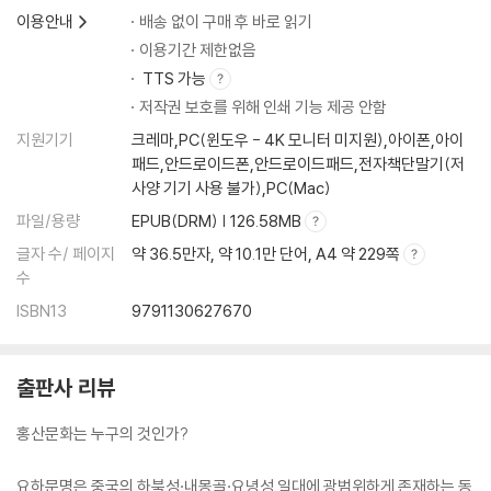
이용안내
배송 없이 구매 후 바로 읽기
이용기간 제한없음
TTS 가능
저작권 보호를 위해 인쇄 기능 제공 안함
지원기기
크레마,PC(윈도우 - 4K 모니터 미지원),아이폰,아이
패드,안드로이드폰,안드로이드패드,전자책단말기(저
사양 기기 사용 불가),PC(Mac)
파일/용량
EPUB(DRM) | 126.58MB
글자 수/ 페이지
약 36.5만자, 약 10.1만 단어, A4 약 229쪽
수
ISBN13
9791130627670
출판사 리뷰
홍산문화는 누구의 것인가?
요하문명은 중국의 하북성·내몽골·요녕성 일대에 광범위하게 존재하는 동