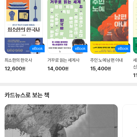
최소한의 한국사
거꾸로 읽는 세계사
주인 노예 남편 아내
세
신
12,600
14,000
15,400
원
원
원
1
카드뉴스로 보는 책