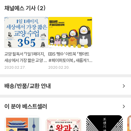
요하가 있고, 남쪽에 범하가 있는데 모두 요하로 들어간다… 동남쪽에 봉
채널예스 기사
2
집현이 있는데 옛 철령성 자리이고, 고려와 경계를 접하고 있다.” 『명사』는
철령위 서쪽에 요하가 있다고 말한다. 명나라 때 요하는 지금의 요녕성 요
하다. 그리고 이때의 봉집현은 지금의 요녕성 심양 남쪽 진상둔진이다.
왜 이완용의 비서가 선각자인가?
교양 필독서 『1일 1페이지,
EBS ‘펭수’ 아트북 『펭아트
이인직은 국사교과서에서 신소설 『혈의 누』를 쓴 선각자로 가르쳐왔다.
세상에서 가장 짧은 교양 수
#페이퍼토이북』 새롭게 1
『혈의 누』의 내용은 청일전쟁 때 청나라 군사에게 겁탈당할 뻔한 조선 처
업 365』 1위 등극
위 등극
2020.02.27.
2020.02.20.
녀를 일본군이 구해준다는 내용이다. 을사늑약으로 일제에 외교권을 빼앗
긴 이후인 1906년부터 『만세보』에 연재되었으니 대한제국을 빨리 점령해
달라는 정치소설이었다. 1910년 일본 육군대장 데라우치 마사다케가 3대
배송/반품/교환 안내
통감으로 부임하자 데라우치가 합방청원을 제출하던 일진회와 손잡고 대
한제국을 병합할까 다급해진 이완용은 비서 이인직을 시켜 나라를 팔아먹
는 비밀협상을 하게 했다. 이인직은 도쿄 유학 시절의 스승이었던 통감부
이 분야 베스트셀러
외사국장 고마츠를 만나 비밀협상을 수행했다. 뿐만 아니라 이인직은 이토
히로부미가 안중근 의사에 의해 총살당했을 때 대한신문사 사장 자격으로
추도식에 가서 추도사를 낭독했던 인물이었다. 그간 국사교과서는 이런 인