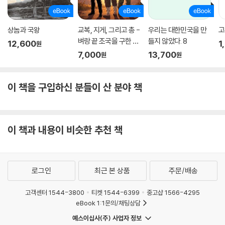
상놈과 국왕
교복, 지게, 그리고 총 -
우리는 대한민국을 만
고
벼랑 끝 조국을 구한 5
들지 않았다. 8
12,600
1
원
5가지 기적!
7,000
13,700
원
원
이 책을 구입하신 분들이 산 분야 책
이 책과 내용이 비슷한 추천 책
로그인
최근 본 상품
주문/배송
고객센터 1544-3800
티켓 1544-6399
중고샵 1566-4295
eBook 1:1문의/채팅상담
예스이십사(주) 사업자 정보