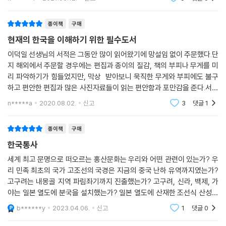
지는 못할 것이다. 그
했다. 그래서 그 못을 ‘한인韓人의 연못’이라고 한다.” 고구려·백제·임나·
신라 사신이 동시에 야마토왜에 조공을 바쳤다는 『일본서기』 응신 7년은
종이책
구매
서기 276년인데, 주갑제를 적용해 120년을 끌어올리면 396년이 된다.
현재의 한국을 이해하기 위한 필수도서
「광개토대왕비문」은 이해 광개토대왕이 백제 정벌에 나서 58성 700촌을
획득하고 백제 임금의 아우와 대신 10명을 데리고 개선했다고 말하고 있
이덕일 선생님의 서적은 그동안 많이 읽어왔기에 망설임 없이 주문했다.단
지 해외에서 주문할 경우에는 편집과 종이의 질감, 책의 부피나 무게를 미
는데, 『일본서기』는 야마토왜에 조공을 바쳤다고 주장하고 있다. 그런데
리 파악하기가 힘들었지만, 막상 받아보니 묵직한 무게와 부피에도 불구
아무리 왜곡이 심하다고 해도 역사서 전체를 거짓이라고 보는 것도 문제가
하고 편안한 편집과 많은 사진자료들이 읽는 편안함과 포만감을 준다.서설
있다. 그래서 북한학계에서는 분국설分國說이 나왔다. 『일본서기』에 나
을 읽으면서, 한국통사를 쓰게 된 저자의 역사의식, 즉 식민사관에 점령당
오는 고구려, 백제, 신라, 가라에 대한 기사는 『삼국사기』에 나오는 본국들
n*****a
2020.08.02.
신고
3
댓글
1
한 남한 역사계의
이 일본 열도에 진출해서 세운 분국에 관한 이야기라는 것이다. 북한의 김
석형이 1963년 「삼한 삼국의 일본 열도 내의 분국설에 대해서(『력사과
종이책
구매
학』)」에서 최초로 주장한 분국설은 일본학자들에게 큰 충격을 주었다. 일
한국통사
본 열도 내에는 지금도 고구려, 백제, 신라, 가야계 유적·유물과 지명이 전
세계 최고 문명으로 떠오르는 홍산문화는 우리와 어떤 관련이 있는가? 우
국 각지에 퍼져 있다. 특히 규슈와 나라 부근에는 가야와 백제의 유적, 유물
리 민족 최초의 국가 고조선의 국경은 지금의 중국 난하 유역까지였는가?
이 많다. 아니, 많은 정도가 아니라 가야와 백제의 분국이 그곳에 있었다고
고구려는 내몽골 지역 파림좌기까지 진출했는가? 고구려, 신라, 백제, 가
말하면 적당할 정도다.
야는 일본 열도에 분국을 설치했는가? 일본 열도에 산재한 조선식 산성은
한반도에서 건너간 도래인들의 유적인가? 강조와 요나라 성종이 결전한
b******y
2023.04.06.
신고
1
댓글
0
임나일본부설의 모순은 많다. 일본인 학자들은 서기 369년 가야 7국을 점
동주는 평안도 선천
령하고 임나를 설치했다고 주장하지만 『일본서기』에 ‘일본부日本府’라는