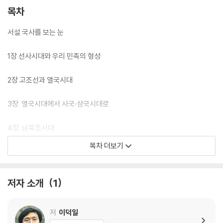
목차
서설 국사를 보는 눈
1장 선사시대와 우리 민족의 형성
2장 고조선과 열국시대
3장. 열국시대에서 사국·삼국시대로
4장. 남북조시대
목차 더보기
5장. 고려시대
6장. 조선 전기
저자 소개
1
7장. 조선 후기
저
이덕일