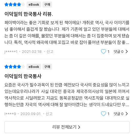
eBook
구매
명칭이 처음 나오는 것은 서기 464년의 기록이다. 신라에서 일왕 웅략 즉
위 후 8년 동안 조공을 바치지 않았기 때문에 정벌당할 것이 두려워서 고
이덕일의 한국통사 리뷰.
구려에 군사지원을 요청했다는 것이다. 그런데 보호 요청을 수락한 고구려
페이백이라는 좋은 기회로 보게 된 책이에요! 개취로 역사, 국사 이야기를
가 보낸 군사가 100명이라는 것이 『일본서기』의 내용이다. 『삼국사기』는
넘 좋아해서 즐겁게 잘 봤습니다. 제가 기존에 알고 있던 부분들에 대해서
한 해 전 신라가 “군사를 크게 사열했다”고 설명하고 있는데, 군사를 ‘크게
는 좀 더 깊은 이해를, 몰랐던 부분들에 대해서는 좀 더 집중하며 보게 됐습
사열〔大閱〕’했을 경우 최소한 몇 만 명은 되었으니 ‘크게’라는 형용사를
니다. 특히, 역사적 왜곡에 대해 꼬집고 바로 잡아 풀어낸 부분들이 참 좋았
사용했을 것이다. 그러니 100명의 군사로 보호할 수 있는 나라는 『삼국사
어요. 작가님의 견해와 첨언들도 흥미로웠습니다. 읽는 내내 유익한 시간
j*****1
2021.02.18.
신고
1
댓글
0
이었어요!
기』의 신라가 아닌 것은 분명하다. 게다가 일본이라는 국호는 701년에 처
음 사용했고 그 전까지 국명은 왜였다. 그럼 일본 열도 내 임나의 위치는 어
eBook
구매
디일까? 『일본서기』에서 임나의 위치에 대해 가장 많은 정보를 제공하는
이덕일의 한국통사
기사는 숭신 65년(서기전 33)조이다. “임나는 축자국에서 2,000여리 떨
어져 있고 북쪽은 바다로 막혀 있으며 신라의 서남쪽에 있다.” 숭신 65년
요즘은 국사가 필수과목이 된 만큼 예전보다 국사의 중요성을 많이 느끼고
있는데요우리나라가 사실 대국인 중국과 제국주의사상의 일본에 끼여서
(서기전 33년)은 가야가 건국된 서기 42년보다 90년 빠르니 임가는 가야
역사적으로 시달려왔고 지금도 동북공정같은 역사조작을 대대적으로 실
가 아니다. 또한 가야의 북쪽은 바다가 아니다. 북한학계는 김석형의 뒤를
행하는만큼 자국의 역사에 대해 잘 알아야겠다는 생각이 드네요다만 우리
이어 조희승이 이 분야 연구를 크게 진전시켰다. 조희승은 오카야마현 기
나라 역사도 짧은 역사가 아닌만큼 처음부터 시작하기에는 너무 양이 방대
비 지역을 임나라고 본다. 오카야마 현과 히로시마현 동부를 과거에는 기
l****9
2020.09.01.
신고
1
댓글
0
한데이 책은 역사의 한
비라고 불렀는데, 해발 397m의 귀성산에 쌓은 귀성은 5세기 무렵 가야인
리뷰 전체보기
들이 쌓은 산성이다. 오카야마 이과대학에서 복원한 옛 지도를 보면 과거