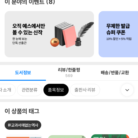
이 분야의 이벤트
8
리뷰/한줄평
도서정보
배송/반품/교환
569
자 소개
관련분류
품목정보
출판사 리뷰
이 상품의 태그
#교과서에없는역사