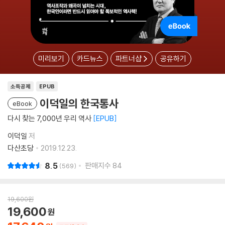
미리보기
카드뉴스
파트너샵
공유하기
소득공제
EPUB
이덕일의 한국통사
eBook
다시 찾는 7,000년 우리 역사
EPUB
이덕일
저
다산초당
2019.12.23.
8.5
판매지수
84
569
19,600
원
19,600