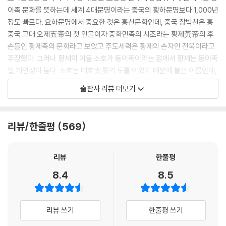
이족 문화를 뜻하는데 세계 4대문명이라는 중국의 황하문명보다 1,000년
정도 빠르다. 요하문명에서 중요한 것은 홍산문화인데, 중국 장박천은 홍
중국 고대 오제五帝의 첫 인물이자 중화민족의 시조라는 황제黃帝의 후
손들인 황제족의 문화라고 보았고 주도세력은 황제의 손자인 전욱이라고
주장했다. 그러나 황제의 아들 소호가 동이족이라는 점에서 황제는 동이족
일 개연성이 높다. 소호는 태호太昊의 도를 이었기 때문에 붙은 이름인데,
중국의 부사년은 「이하동서설夷夏東西說」에서 “태호 복희가 동방의 부
출판사 리뷰 더보기
족이라는 것은 고대로부터 공인되어온 일이다”라고 말했고, 1920년대~
40년대 중국학계를 풍미했던 고사변파의 양관도 「중국상고사도론」에서
태호를 동이족이라고 말했다. 『삼국사기』 「김유신열전」에도 “신라 사람들
리뷰/한줄평
569
이 자칭 소호 금천金天씨의 후예이므로 성을 김金이라 한다”고 하였고,
「김유신비문」에도 “헌원황제의 후예요 소호의 자손이라고 했다”고 말하
고 있다. 이는 모두 황제의 아들 소호가 동이족이라는 뜻이다. 황제의 아들
리뷰
한줄평
인 소호가 동이족이 명백하기 때문에 사마천이 황제를 하화족의 시조로 삼
8.4
8.5
는 것은 모순일 수밖에 없었다. 우하량 유적의 구릉에서는 제사 유적과 신
전 및 신상 등이 발굴되었는데, 이는 동이족의 신성 숭배 성향을 말해주는
것이다. 이곳에서는 제단·신전·무덤이 완비된 유적이 발견되었는데 강력
리뷰 쓰기
한줄평 쓰기
한 고대국가가 등장했음을 말해준다. 홍산문화의 이전 문화인 흥륭와문화