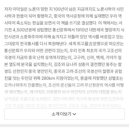
저자 이덕일은 노론이 망한 지 100년이 넘은 지금까지도 노론사학이 식민
사학과 한몸이 되어 횡행하고, 중국의 역사공정에 의해 실재했던 우리 역
사마저 축소되는 현실을 보면서 이 책을 쓰기로 결심했다. 이 책에서는 서
기전 4,500년경에 성립했던 홍산문화에서 1910년 대한제국 멸망까지 식
민사관과 소중화주의에 의해 숨겨지고 뒤틀려 있던 역사를 바로잡고 있는
그대로의 한국통사를 다시 복원해낸다. 세계 최고最古문명으로 떠오르는
홍산문화가 우리와 어떤 관련이 있는지, 우리 민족 최초의 국가 고조선의
국경이 지금의 중국 난하 유역까지였는지, 고구려, 신라, 백제, 가야가 일
본 열도에 분국을 설치했는지, 강조와 요나라 성종이 결전했던 동주는 함
경도 선천인지 중국 영안인지, 중국과 고려·조선의 국경선이 철령과 공험
진을 잇는 두만강 위쪽 280km 지점이었는지, 몽골에 저항했던 삼별초는
오카나와까지 진출했는지, 조선의 문신들이 고려 무신정권의 역사를 어떻
게 왜곡했는지, 왜 아직도 이완용의 비서 이인직이 선각자 대접을 받는지
날카로운 호흡으로 논파한다. 강단사학계의 역사적 통념에 정면 도전하며
기존 학설을 180도 뒤집는 흥미진진한 고증과 서술, 300여 컷에 달하는
화려하고도 정밀한 도판으로 읽는 새로운 한국사. 역사조작과 왜곡을 반복
소개 더보기
하는 시대에 한국인이라면 반드시 읽어야 할 독보적인 역사서라 할 만하
다.