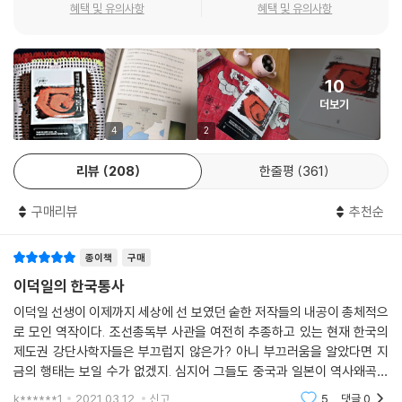
에서 보이는 빗살무늬토기, 적석총, 비파형동검 등은 ‘시베리아 남단→몽
혜택 및 유의사항
혜택 및 유의사항
골초원→만주→한반도→일본열도’로 이어지는 전형적인 북방계통 문화
와 연결되는 동이족 문화이다. 홍산문화에서는 곰, 새, 돼지 등 다양한 동물
모양의 옥기가 출토되어 곰, 새, 돼지 토템족들의 공존을 암시한다. 곰과 새
10
는 고조선과 동이족 국가 은나라의 주요 토템이다. 요하문명의 흥륭와문화
더보기
에서 발견된 옥귀걸이와 같은 것이 강원도 고성 문암리에서도 발견되었다.
또한 홍산문화 사용한 석관묘는 고조선과 동일한 묘제다. 홍산문화는 소하
4
2
연문화를 거쳐 초기 청동기 문화인 하가점 하층문화로 연결되는데 이 시기
리뷰
208
한줄평
361
에 고조선이 출현한다. 중국 소병기는 고대 국가발달과정을 고국古國→
방국方國→제국帝國으로 분류했는데, 홍산문화 시기에 ‘고국’ 단계가 시
구매리뷰
추천순
작되었고, 하가점 하층문화 시기에 ‘방국’으로 발전했다고 보았다. 이 시기
요하 일대에 존재했던 방국으로 분류할 수 있는 정치세력은 고조선밖에 없
종이책
구매
다.
이덕일의 한국통사
일본에 있었던 임나일본부
이덕일 선생이 이제까지 세상에 선 보였던 숱한 저작들의 내공이 총체적으
로 모인 역작이다. 조선총독부 사관을 여전히 추종하고 있는 현재 한국의
『일본서기』는 신라·고구려·백제·가야가 모두 야마토왜의 식민지였다고 서
제도권 강단사학자들은 부끄럽지 않은가? 아니 부끄러움을 알았다면 지
술하고 있다. “가을 9월 고구려인, 백제인, 임나인, 신라인이 같이 내조했
금의 행태는 보일 수가 없겠지. 심지어 그들도 중국과 일본이 역사왜곡을
다. 다케우치노스쿠네에게 명하여 여러 한인들을 거느리고 연못을 만들게
의도적이며 구조적으로 추진해 왔다는 사실을 최소한 공개적으로 부인하
k******1
2021.03.12.
신고
5
댓글
0