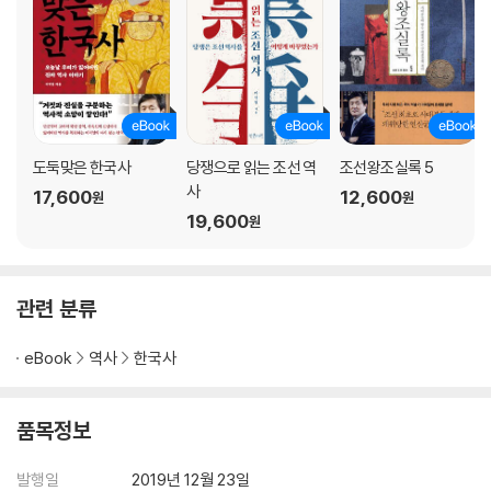
도둑맞은 한국사
당쟁으로 읽는 조선 역
조선왕조실록 5
사
17,600
12,600
원
원
19,600
원
관련 분류
eBook
역사
한국사
품목정보
발행일
2019년 12월 23일