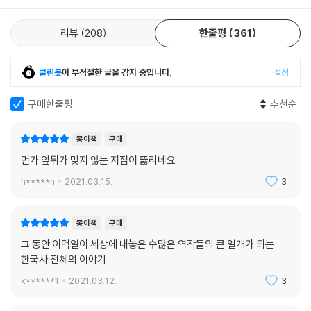
에는 오카야마 깊숙한 곳까지 바닷물이 들어왔으니 숭신 65년조 기사에
부합한다. 남한 내의 민족사학자들 중 다수는 대마도라고 보고 있고 일부
리뷰
208
한줄평
361
는 규슈라고 보고 있는데, 앞으로 북한 학계의 연구 성과가 소개되면 오카
야마설이 널리 퍼질 가능성이 있다. 임나는 한반도 남부에 있지 않았다. 서
기 4세기 말에서 6세기 말까지 한반도 남부에 임나가 존재했다면 『삼국사
클린봇
이 부적절한 글을 감지 중입니다.
설정
기』 「백제본기」·「신라본기」에 단 한 줄도 나오지 않을 리 없다.
구매한줄평
추천순
두만강 북쪽 280km의 고려·조선 국경선
종이책
구매
우리는 국사교과서에서 고려의 북방 강역은 청천강 부근, 조선의 북방 강
먼가 앞뒤가 맞지 않는 지점이 뚫리네요
역은 압록강과 두만강을 경계로 했다고 배워왔다. 과연 그럴까? 『고려사』
h*****n
2021.03.15.
3
예종 3년(1108) 2월조는 “윤관이 여진을 평정하고 여섯 성을 쌓은 것과
관련하여 글을 올려 축하하고 공험진에 비를 세워 경계로 삼았다”고 기록
하고 있다. 『고려사』 「지리지」에도 “이 지역에 9개의 성을 설치하고 공험
종이책
구매
진에 있는 선춘령에 비를 세워 이곳을 경계로 삼았다.”라고 기록하고 있다.
그 동안 이덕일이 세상에 내놓은 수많은 역작들의 큰 얼개가 되는
공험진 선춘령에 ‘고려의 땅〔高麗之境〕’이라는 비석을 세웠다는 것이
한국사 전체의 이야기
다. 이 공험진에 대해 강단사학은 함흥평야 또는 길주 이남이라고 주장하
k******1
2021.03.12.
3
는데, 이는 일본인 이케우치 히로시 등의 반도사관을 지금껏 추종하는 것
에 불과하다. 공험진의 위치에 대해 『고려사』 「지리지」는 “선춘령 동남쪽,