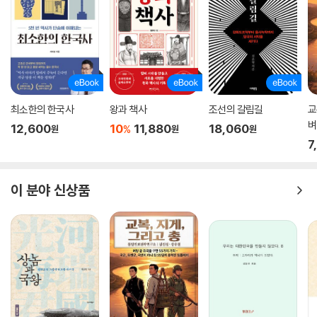
물을 선각자로 가르쳐온 것이다. 이런 얼토당토않은 역사가 만들어진 이유
는 해방 이후 식민사학자들이 남한 역사학계를 장악했기 때문이다. 식민사
학의 특징은 한국사를 시간적으로, 그리고 공간적으로 축소하는 것이다.
식민사학은 한국 고대국가들의 성립연대를 끌어내려 시간을 줄이고, 한반
도 북부의 한사군과 남부의 임나일본부를 통해 공간을 줄인다. 이 책에서
는 서기 4500년경 시작된 홍산문화에 이르기까지 한민족의 시원을 추적
하고, 반도를 넘어 대륙과 열도를 자유롭게 넘나들던 우리 역사를 생생하
최소한의 한국사
왕과 책사
조선의 갈림길
교
게 되살려냈다. 독자들의 일독을 권한다.
벼
12,600
10
11,880
18,060
%
원
원
원
5
7
이 분야 신상품