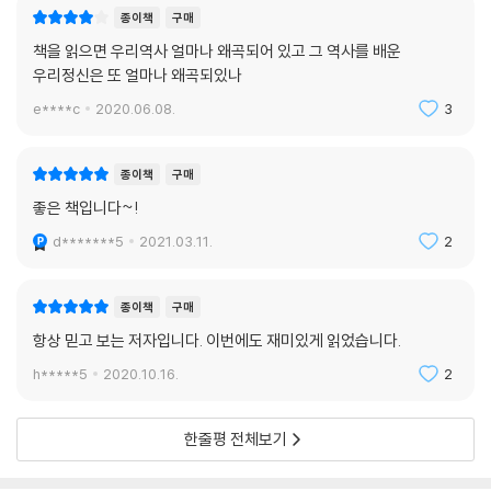
백두산 동북쪽, 혹은 소하강변에 있다고 한다”라고 말하고 있다. 백두산 동
종이책
구매
북쪽에 있다는 기술은 공험진이 지금의 함경남도에 있을 수 없음을 말해준
책을 읽으면 우리역사 얼마나 왜곡되어 있고 그 역사를 배운
다. 『세종실록』 「지리지」는 수빈강에 대해서 “두만강 북쪽에 있는데, 그 근
우리정신은 또 얼마나 왜곡되있나
원은 백두산 아래에서 나오는데, 북쪽으로 흘러서 소하강이 되어 공험진·
e****c
2020.06.08.
3
선춘령을 지난다”라고 설명하고 있다. 『세종실록』 「지리지」에 따르면 공험
진은 두만강 북쪽으로 688리 지점이다. 그러나 우리는 아직도 식민사관에
빠져 두만강 북쪽 280km 지점에 있던 고려 강역 공험진을 남쪽으로 400
종이책
구매
km도 더 넘게 끌어내려 역사를 왜곡하고 있는 것이다.
좋은 책입니다~!
d*******5
2021.03.11.
2
『태종실록』 5년 (1405) 5월 16일조는 태종은 김첨을 통해서 “공험진 이
북은 요동으로 환속하고 공험진 이남에서 철령까지는 그대로 본국(조선)
에 붙여달라”는 태종의 요청을 명 태조가 받아들였다고 전하고 있다. 이는
종이책
구매
고려 말 우왕이 명 태조 주원장에게 확인받았던 철령~공험진까지였던 고
항상 믿고 보는 저자입니다. 이번에도 재미있게 읽었습니다.
려의 국경선이 그대로 조선의 국경선이 되었음을 의미한다. 우왕 14년(13
h*****5
2020.10.16.
2
88) 명나라에서는 왕득명을 고려에 보내 철령위 설치를 통보했다. 철령위
위치에 대해 현재 남한 강단사학계는 함경남도 안변의 철령이라고 주장하
고 있다. 이것 또한 이케우치 히로시가 왜곡한 것을 아직껏 추종하고 있는
한줄평 전체보기
것에 불과하다. 『고려사』나 『조선왕조실록』은 물론 명나라의 정사인 『명
사』 「지리지」 도 철령위를 함경도라고 말하지는 않는다. “철령은… 서쪽에