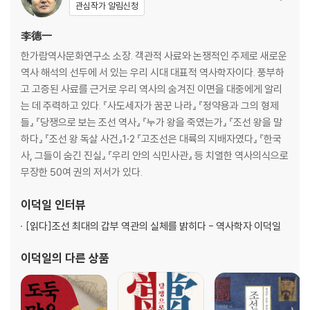
8장. 대한제국사
관심작가 알림신청
· 부록1 한국왕조계보도 · 부록2 한국사연표 · 부록3 한국사의 쟁점들에 대
李德一
한 각국 학계의 시각
한가람역사문화연구소 소장. 객관적 사료와 논쟁적인 주제로 새로운
역사 해석의 선두에 서 있는 우리 시대 대표적 역사학자이다. 풍부하
고 고증된 사료를 근거로 우리 역사의 숨겨진 이면을 대중에게 알리
는 데 주력하고 있다. 『사도세자가 꿈꾼 나라』 『정약용과 그의 형제
들』 『당쟁으로 보는 조선 역사』 『누가 왕을 죽였는가』 『조선 왕을 말
하다』 『조선 왕 독살 사건』1·2 『고조선은 대륙의 지배자였다』 『한국
사, 그들이 숨긴 진실』 『우리 안의 식민사관』 등 치열한 역사의식으로
무장한 50여 권의 저서가 있다.
이덕일
인터뷰
[읽다]
조선 최대의 갑부 역관의 실체를 밝히다 - 역사학자 이덕일
이덕일
의 다른 상품