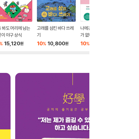
 봐도 머리에 남는
고래를 삼킨 바다 쓰레
나에겐 상처받을 이유
10대를 
이 야구 상식
기
가 없다
수 없는 
15,120
10
10,800
10
16,200
10
1
%
%
%
%
원
원
원