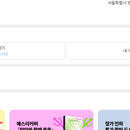
서울특별시 영
팔기
내 
400원