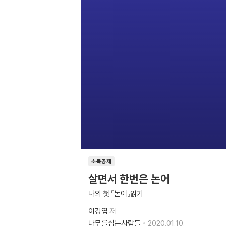
소득공제
살면서 한번은 논어
나의 첫 『논어』읽기
이강엽
저
나무를심는사람들
2020.01.10.