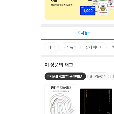
도서정보
태그
카드뉴스
상세 이미지
이 상품의 태그
#세종도서교양부문선정도서
#논어를읽다