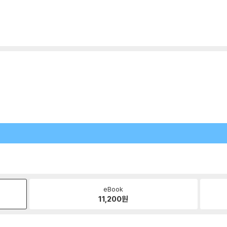
eBook
11,200
원