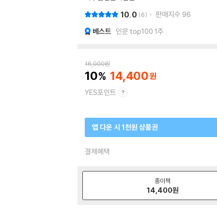
10.0
판매지수
96
6
베스트
인문 top100 1주
16,000
원
10
14,400
YES포인트
앱 다운 시 1천원 상품권
결제혜택
종이책
14,400
원