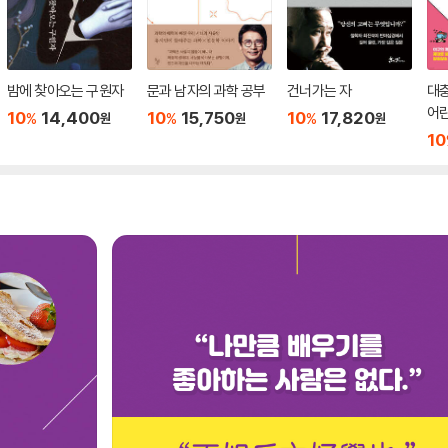
밤에 찾아오는 구원자
문과 남자의 과학 공부
건너가는 자
대충
어린
10
14,400
10
15,750
10
17,820
%
%
%
원
원
원
10