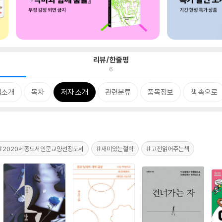
리뷰/한줄평
6
책소개
목차
저자 소개
관련분류
품목정보
책 속으로
#2020세종도서인문교양선정도서
#재미있는철학
#고전읽어주는책