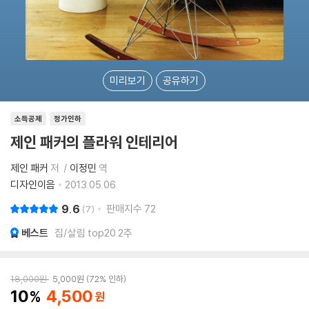
미리보기
공유하기
소득공제
정가인하
제인 패커의 플라워 인테리어
제인 패커
저
이정민
역
디자인이음
2013.05.06.
9.6
판매지수
72
7
베스트
집/살림 top20 2주
18,000
원
5,000
원
72% 인하
10
4,500