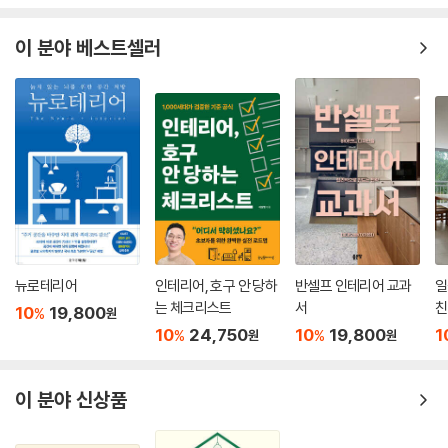
이 분야 베스트셀러
뉴로테리어
인테리어, 호구 안 당하
반셀프 인테리어 교과
일
는 체크리스트
서
친
10
19,800
%
원
10
24,750
10
19,800
1
%
%
원
원
이 분야 신상품