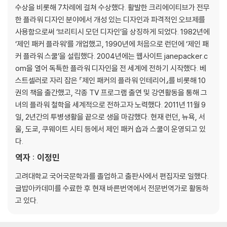
수상을 비롯해 7차례에 걸쳐 수상했다. 활발한 크리에이티브가 전무
한 플라워 디자인 분야에서 개성 있는 디자인과 파격적인 오브제를
사용함으로써 ‘브리티시 모던 디자인’을 상징하게 되었다. 1982년에
‘제인 패커 플라워’를 개업했고, 1990년에 처음으로 런던에 ‘제인 패
커 플라워 스쿨’을 설립했다. 2004년에는 웹사이트 janepacker.c
om을 열어 독특한 플라워 디자인을 전 세계에 전하기 시작했다. 베
스트셀러로 자리 잡은 『제인 패커의 플라워 인테리어』를 비롯해 10
권의 책을 출간했고, 각종 TV 프로그램 출연 및 강연활동을 통해 그
녀의 플라워 철학을 세계적으로 전하고자 노력했다. 2011년 11월 9
일, 2년간의 투병생활을 끝으로 생을 마감했다. 현재 런던, 뉴욕, 서
울, 도쿄, 쿠웨이트 시티 등에서 제인 패커 숍과 스쿨이 운영되고 있
다.
역자 : 이정민
고려대학교 국어국문학과를 졸업하고 출판사에서 편집자로 일했다.
글밥아카데미를 수료한 후 현재 바른번역에서 전문번역가로 활동하
고 있다.