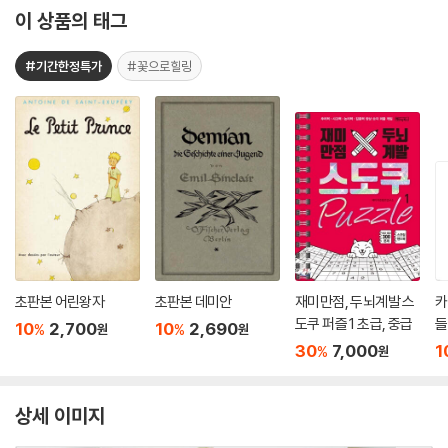
이 상품의 태그
#기간한정특가
#꽃으로힐링
초판본 어린왕자
초판본 데미안
재미만점, 두뇌계발 스
카
도쿠 퍼즐 1 초급, 중급
들
10
2,700
10
2,690
%
%
원
원
30
7,000
1
%
원
상세 이미지