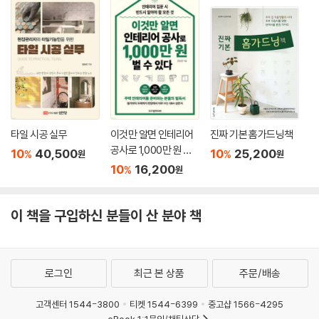
타일 시공 실무
이것만 알면 인테리어
진짜 기본 홈가드닝책
공사로 1,000만 원 벌
10
40,500
10
25,200
%
%
원
원
수 있다
10
16,200
%
원
이 책을 구입하신 분들이 산 분야 책
로그인
최근 본 상품
주문/배송
고객센터 1544-3800
티켓 1544-6399
중고샵 1566-4295
eBook 1:1문의/채팅상담