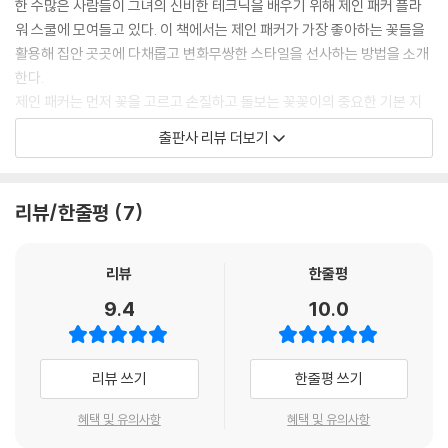
한 수많은 사람들이 그녀의 신비한 테크닉을 배우기 위해 제인 패커 플라
워 스쿨에 모여들고 있다. 이 책에서는 제인 패커가 가장 좋아하는 꽃들을
활용해 집안 곳곳에 다채롭고 변화무쌍한 스타일을 선사하는 방법을 소개
한다.
제인 패커는 먼저 꽃을 고르고 손질하고 돌보는 꽃꽂이의 중요한 기본 지
침을 다룬다. 그런 다음 화기를 선택할 때 고려해야 할 핵심적인 디자인 원
출판사 리뷰 더보기
칙을 설명하고, 언제든 필요할 때마다 꺼내 쓸 수 있도록 다양한 꽃병을 수
집하고 소장할 것을 권한다. 또한 계절에 따라 그녀가 가장 좋아하는 꽃들
을 소개하고, 어떤 꽃이 수명이 길고 경제적 효율이 큰지 알려준다.
리뷰/한줄평
7
다음으로 제인 패커는 현관에서 시작해 주방과 식사 공간, 거실과 욕실을
거쳐 침실까지 집안의 모든 공간으로 독자들을 데리고 간다. 벽난로 위 선
반에는 드라마틱한 꽃 장식이 있고, 콘솔 테이블에는 꽃병들이 옹기종기
리뷰
한줄평
모여 있다. 주방 테이블 위에는 주전자 가득 생기발랄한 꽃들이 꽂혀 있고,
9.4
10.0
커피 테이블에는 감미롭고 매혹적인 꽃이 놓여 있다. 가까이서 응시할 수
있는 앙증맞은 꽃다발을 포함해 손님용 침실과 욕실을 꾸며주는 매력적인
꽃 장식도 볼 수 있다.
리뷰 쓰기
한줄평 쓰기
싱싱한 꽃에는 사람의 마음을 고양시키고, 어느 공간에나 개성과 활력을
부여하는 탁월한 능력이 있다. 이 책에서는 부자연스러운 꽃다발이나 틀에
혜택 및 유의사항
혜택 및 유의사항
박힌 꽃 장식을 찾아볼 수 없다. 오로지 예쁘고 심플하며 누구나 만들 수 있