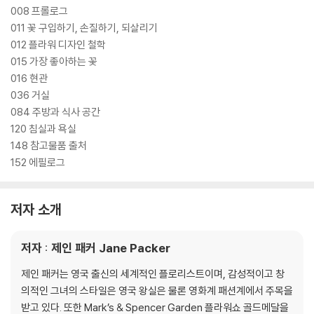
008 프롤로그
011 꽃 구입하기, 손질하기, 되살리기
012 플라워 디자인 철학
015 가장 좋아하는 꽃
016 현관
036 거실
084 주방과 식사 공간
120 침실과 욕실
148 참고물품 출처
152 에필로그
저자 소개
저자 : 제인 패커 Jane Packer
제인 패커는 영국 출신의 세계적인 플로리스트이며, 감성적이고 창
의적인 그녀의 스타일은 영국 왕실은 물론 영화계 패션계에서 주목을
받고 있다. 또한 Mark’s & Spencer Garden 플라워쇼 골드메달을