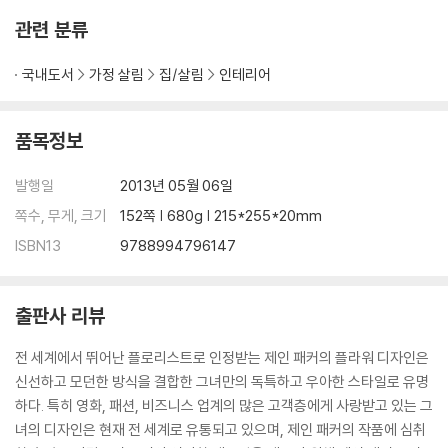
관련 분류
국내도서
가정 살림
집/살림
인테리어
품목정보
발행일
2013년 05월 06일
쪽수, 무게, 크기
152쪽 | 680g | 215*255*20mm
ISBN13
9788994796147
출판사 리뷰
전 세계에서 뛰어난 플로리스트로 인정받는 제인 패커의 플라워 디자인은
신선하고 모던한 방식을 결합한 그녀만의 독특하고 우아한 스타일로 유명
하다. 특히 영화, 패션, 비즈니스 업계의 많은 고객층에게 사랑받고 있는 그
녀의 디자인은 현재 전 세계로 유통되고 있으며, 제인 패커의 작품에 심취