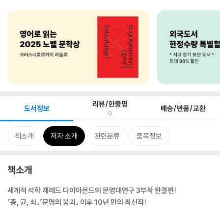
리뷰/한줄평
도서정보
배송/반품/교환
0
책소개
저자 소개
관련분류
품목정보
책소개
세계적 석학 재레드 다이아몬드의 문명대연구 3부작 완결편!
『총, 균, 쇠』『문명의 붕괴』 이후 10년 만의 최신작!