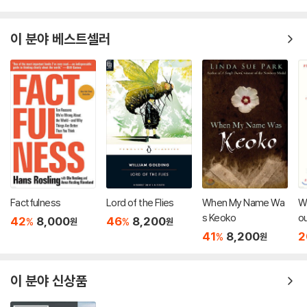
이 분야 베스트셀러
Factfulness
Lord of the Flies
When My Name Wa
Wi
s Keoko
ou
42
8,000
46
8,200
%
%
원
원
Cr
41
8,200
2
%
원
이 분야 신상품