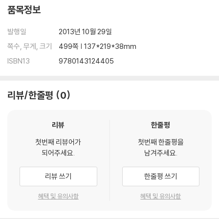
품목정보
발행일
2013년 10월 29일
쪽수, 무게, 크기
499쪽 | 137*219*38mm
ISBN13
9780143124405
리뷰/한줄평
0
리뷰
한줄평
첫번째 리뷰어가
첫번째 한줄평을
되어주세요.
남겨주세요.
리뷰 쓰기
한줄평 쓰기
혜택 및 유의사항
혜택 및 유의사항