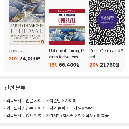
Upheaval
Upheaval: Turning P
Guns, Germs and St
oints for Nations in
eel
20
24,000
%
원
Crisis
18
66,400
20
21,760
%
%
원
원
관련 분류
외국도서
인문 사회
사회일반
사회학
외국도서
인문 사회
역사와 문화
역사 일반/문명
외국도서
경제 경영
자기계발/처세술
창조적사고와 학습