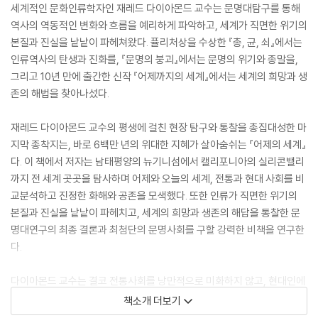
세계적인 문화인류학자인 재레드 다이아몬드 교수는 문명대탐구를 통해
역사의 역동적인 변화와 흐름을 예리하게 파악하고, 세계가 직면한 위기의
본질과 진실을 낱낱이 파헤쳐왔다. 퓰리처상을 수상한 『총, 균, 쇠』에서는
인류역사의 탄생과 진화를, 『문명의 붕괴』에서는 문명의 위기와 종말을,
그리고 10년 만에 출간한 신작 『어제까지의 세계』에서는 세계의 희망과 생
존의 해법을 찾아나섰다.
재레드 다이아몬드 교수의 평생에 걸친 현장 탐구와 통찰을 총집대성한 마
지막 종착지는, 바로 6백만 년의 위대한 지혜가 살아숨쉬는 『어제의 세계』
다. 이 책에서 저자는 남태평양의 뉴기니섬에서 캘리포니아의 실리콘밸리
까지 전 세계 곳곳을 탐사하며 어제와 오늘의 세계, 전통과 현대 사회를 비
교분석하고 진정한 화해와 공존을 모색했다. 또한 인류가 직면한 위기의
본질과 진실을 낱낱이 파헤치고, 세계의 희망과 생존의 해답을 통찰한 문
명대연구의 최종 결론과 최첨단의 문명사회를 구할 강력한 비책을 연구한
다.
다이아몬드 교수는 결코 전통사회를 낭만적으로 미화하지 않고, 현대인에
게는 충격적일 수밖에 없는 전통사회의 풍습을 가감없이 소개한다. 그러나
책소개 더보기
우리가 더 건강하게 오래 살 수 있는 방법, 노후를 더 즐겁게 살 수 있는 방