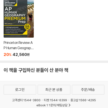
Princeton Review A
P Human Geograph
y Premium Prep, 18t
20
42,560
%
원
h Edition: 6 Practice
Tests + Digital Prac
tice Online + Conte
이 책을 구입하신 분들이 산 분야 책
nt Review
로그인
최근 본 상품
주문/배송
고객센터 1544-3800
티켓 1544-6399
중고샵 1566-4295
eBook 1:1문의/채팅상담