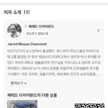
법, 아이들을 더 자유롭게 키울 수 있는 방법을 어제의 세계로부터 배울 수
있음을 역설한다. 문화인류학, 생태지리학, 언어학, 생물학, 법학 등을 총
저자 소개
1
망라한 압도적 지식, 눈부신 통찰을 통해 오늘의 역사이자 미래인 어제의
존재 이유를 생생하게 파헤쳤다. 지금보다 더 나은 삶의 방식에 대한 50년
저
재레드 다이아몬드
에 걸친 문화인류학 연구의 해답이 바로 『어제의 세계』에 있다.
관심작가 알림신청
Over the past 500 years, the West achieved global dominanc
Jared Mason Diamond
e, but do Westerners necessarily have better ideas about ho
w to raise children, care for the elderly, or simply live well? In t
1937년 미국 보스턴에서 출생했다. 록스버리 라틴스쿨과 하버드대
his epic journey into our past, Jared Diamond reveals that tradi
학교를 졸업한 뒤 영국 케임브리지대학교에서 생리학 박사 학위를 받
tional societies around the world offer an extraordinary windo
았다. 하버드대학교 생물물리학 연구실을 거쳐 UCLA 생리학 교수로
w into how our ancestors lived for the majority of human histo
재직했다. 1964년 뉴기니에서 조류를 관찰하며 진화생물학 연구를
ry - until virtually yesterday, in evolutionary terms. Drawing on
시작했다. 이후 지리학, 생물지리학, 생태계와 인간의 상호작용을 연
decades of his own fieldwork, Diamond explores how tribal p
구하는 환경사(史), 문화인류학 등으로 연구 영역을 확장해나갔다.
펼쳐보기
eople approach essential human problems, from health and di
현재 UCLA 지리학과 교수로 있으며 여전히 학생들에게 지리학을 가
et to conflict resolution and language, and discovers they hav
르치고 있다. 2005년 영국 〈프로스펙트〉와 미국 〈포린폴리시〉가 공
재레드 다이아몬드
의 다른 상품
e much to teach us.
동 발표한 ‘세계를 이끄는 최고의 지식인’ 중 아