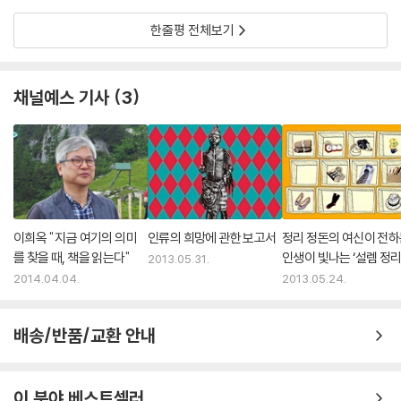
고 대처한다. 그들에게 사고는 임의적으로 혹은 운이 없어 일어나는 것만
한줄평 전체보기
은 아니다. 그렇다면 우리는 위험을 명확하게 인식하는 것일까? 우리는 대
부분이 정보를 텔레비전, 즉 세상을 깜짝 놀라게 하지만 무척 드문 사건과
사망을 집중적으로 다루는 미디어를 통해 정보를 간접적으로 얻기 때문에
채널예스 기사
3
위험을 잘못 평가하는 게 아닐까? 하지만 전통사회 사람들은 직접 경험을
통해서, 혹은 친척과 이웃에게 모든 정보를 얻기 때문에 우리보다 정확히
평가하는 것은 아닐까?“나는 뉴기니 사람들에게 많은 것을 배웠지만, 그
런 자세만큼 나에게 깊은 인상을 준 것은 없었다. 나는 이런 교훈을 받아들
여 미국의 삶에서 위험도는 낮지만 자주 반복되는 행위를 행할 때, 예컨대
자동차를 운전할 때, 샤워실에 서 있을 때, 전구를 교환하려고 사다리를 올
라갈 때, 계단을 오르내릴 때, 미끄러운 인도를 걸어갈 때 조심하고 또 조심
이희옥 " 지금 여기의 의미
인류의 희망에 관한 보고서
정리 정돈의 여신이 전
한다. 내 조심스런 태도에 친구들은 짜증을 내고, 우스꽝스런 짓이라며 빈
를 찾을 때, 책을 읽는다"
인생이 빛나는 ‘설렘 정리
2013.05.31.
정대기도 한다.” - p.363
- 5월 넷째 주 신간
2014.04.04.
2013.05.24.
종교의 미래는 어떻게 될까?
배송/반품/교환 안내
왜 세계는 무신론적인 사회가 되지 않은 것일까? 도대체 종교가 분명히 우
리에게 안겨주는 이익이 무엇일까? 요컨대 종교의 ‘기능’은 무엇일까? 종
교는 위험과 관계가 있다. 종교의 주장이 맞느냐, 맞지 않느냐에 상관없이
이 분야 베스트셀러
종교는 인간 사회에서 중요한 역할을 한다. 만약 세계가 빈곤의 늪에서 허