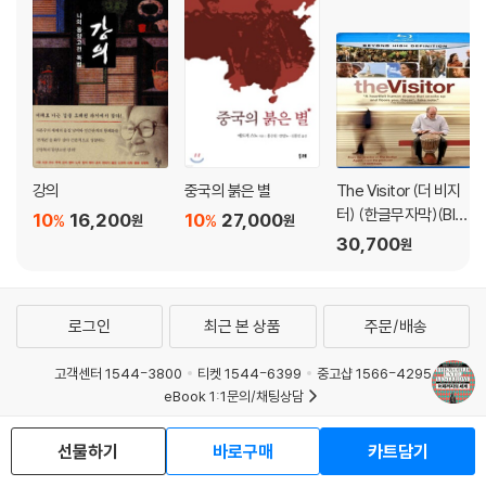
강의
중국의 붉은 별
The Visitor (더 비지
터) (한글무자막)(Blu-
10
16,200
10
27,000
%
%
원
원
ray) (2008)
30,700
원
로그인
최근 본 상품
주문/배송
고객센터 1544-3800
티켓 1544-6399
중고샵 1566-4295
eBook 1:1문의/채팅상담
예스이십사(주) 사업자 정보
선물하기
바로구매
카트담기
이용약관
개인정보처리방침
청소년보호정책
PC버전
회사소개
거래처관계자께