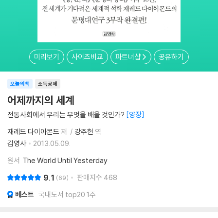
미리보기
사이즈비교
파트너샵
공유하기
오늘의책
소득공제
어제까지의 세계
전통사회에서 우리는 무엇을 배울 것인가?
양장
재레드 다이아몬드
저
강주헌
역
김영사
2013.05.09.
원서
The World Until Yesterday
9.1
판매지수
468
69
베스트
국내도서 top20 1주