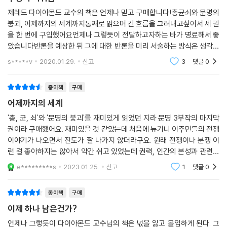
를 완성했다.
제레드 다이아몬드 교수의 책은 언제나 믿고 구매합니다!총균쇠와 문명의
붕괴, 어제까지의 세계까지통째로 읽으며 긴 흐름을 그려내고싶어서 세 권
호모사피엔스의 출현에서 최첨단 기술문명까지 진화해온 인류역사에서
을 한 번에 구입했어요언제나 그렇듯이 전달하고자하는 바가 명료해서 좋
문화, 관습, 제도, 규범은 어떻게 변해왔는가? 6백만 년간 지속된 전통사
았습니다반론을 예상한 뒤 그에 대한 반론을 미리 서술하는 방식은 생각의
회는 1만 년 전 시작된 문명사회에 어떤 지혜와 가치를 알려주는가? 다이
흐름을 따라가기에 적합한 방식이라고 생각하는데 덕분에 읽기 편했어요
s*****v
2020.01.29.
신고
3
댓글
0
아몬드 교수는 전통사회를 낭만적으로 미화하지는 않는다. 현대인에게는
예측하는 재미도
충격적일 수밖에 없는 전통사회의 풍습을 가감없이 소개한다. 그러나 우리
종이책
구매
가 더 건강하게 오래 살 수 있는 방법, 노후를 더 즐겁게 살 수 있는 방법, 아
이들을 더 자유롭게 키울 수 있는 방법을 어제의 세계로부터 배울 수 있음
어제까지의 세계
을 역설한다. 문화인류학, 생태지리학, 언어학, 생물학, 법학 등을 총망라
'총, 균, 쇠'와 '문명의 붕괴'를 재미있게 읽었던 지라 문명 3부작의 마지막
한 압도적 지식, 눈부신 통찰을 통해 오늘의 역사이자 미래인 어제의 존재
권이라 구매했어요. 재미있을 것 같았는데 처음에 뉴기니 이주민들의 전쟁
이유를 생생하게 파헤쳤다. 지금보다 더 나은 삶의 방식을 찾고자 한다면
이야기가 나오면서 진도가 잘 나가지 않더라구요. 원래 전쟁이나 분쟁 이
오늘의 세계를 넘어서야 한다! 재레드 다이아몬드 교수의 『어제까지의 세
런 걸 좋아하지는 않아서 약간 쉬고 있었는데 권력, 인간의 본성과 관련된
계』는 어제와 오늘의 세계, 전통과 현대 사회의 진정한 화해와 공존을 모색
다른 책을 읽다보니 어제까지의 세계와 연계되거나 책에서 서술한 사례와
e*********s
2023.01.25.
신고
1
댓글
0
유사하거나
한 혁명적인 책이다.
종이책
구매
“전통사회는 인간의 삶을 체계화하기 위해서 수만 년 동안 지속된 자연적
이제 하나 남은건가?
인 실험들이 집약된 공간이다. 우리는 이미 그런 실험을 시도한 사회들로
부터 배워야 한다. 전통적인 삶의 특징들에 대해 배울 때 우리는 어떤 특징
언제나 그렇듯이 다이아몬드 교수님의 책은 넋을 잃고 몰입하게 된다. 그