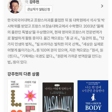
역
강주헌
로 얻는 ‘훈장’│종교의 성공 여부를 판단하는 기준│종교의 기능 변화
관심작가 알림신청
10장_여러 언어로 말하기:
다중언어│세계의 언어들│언어는 어떻게 진화
하는가?│언어 다양성의 지형도│전통 사회의 다중언어│이중언어의 이점
한국외국어대학교 프랑스어과를 졸업한 뒤 동 대학원에서 석사 및 박
│알츠하이머병│사라지는 언어들│언어는 어떻게 사라지는가?│소수집단
사학위를 받았고 프랑스 브장송대학교에서 수학했다. 2003년 ‘올해
언어는 해로운가? │왜 언어를 보존해야 하는가?│어떻게 해야 언어를 보
의 출판인 특별상’을 수상했으며, 현재 영어와 프랑스어 전문번역가
호할 수 있을까?
로 활발하게 활동 중이다. 옮긴 책으로는 『총 균 쇠』, 『습관의 힘』, 『12
11장_염분과 당분, 비만과 나태:
비전염성 질병│염분 섭취│염분과 혈압│
가지 인생의 법칙』, 『빌 브라이슨 발칙한 미국 산책』, 『세상은 실제로
고혈압의 원인│염분은 어디에 있는가│당뇨병│당뇨병의 유형│유전자와
어떻게 돌아가는가』 등 100여 권이 있으며, 지은 책으로는 『원서, 읽
환경 그리고 당뇨병│피마족과 나우루 섬사람들│인도의 당뇨병│유전자
(힌)다』, 『기획에는 국경도 없다』, 『원문에 가까운 번역문을 만드는
와 당뇨병│왜 유럽인들은 당뇨병 유병률이 낮을까?│비전염성 질병의 미
법』 등이 있다.
래
강주헌
의 다른 상품
에필로그_마침내, 문명 대탐사의 종착지에 서다
옮긴이의 글_인류의 희망에 관한 보고서
참고문헌