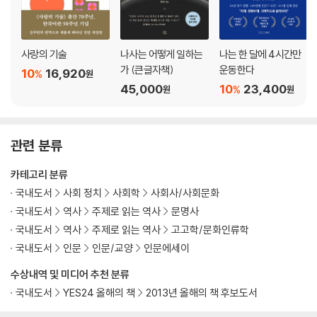
사랑의 기술
나사는 어떻게 일하는
나는 한 달에 4시간만
가 (큰글자책)
운동한다
10
16,920
%
원
45,000
10
23,400
%
원
원
관련 분류
카테고리 분류
국내도서
사회 정치
사회학
사회사/사회문화
국내도서
역사
주제로 읽는 역사
문명사
국내도서
역사
주제로 읽는 역사
고고학/문화인류학
국내도서
인문
인문/교양
인문에세이
수상내역 및 미디어 추천 분류
국내도서
YES24 올해의 책
2013년 올해의 책 후보도서