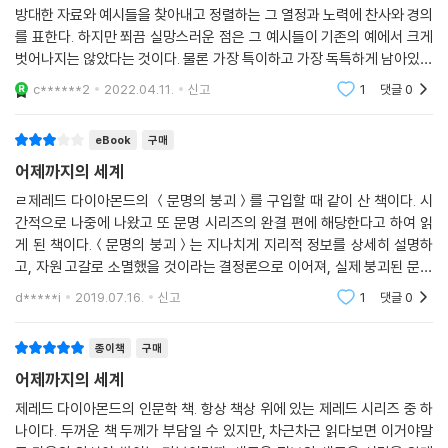
방대한 자료와 예시들을 찾아내고 정렬하는 그 열정과 노력에 찬사와 경의
들을 떨쳐낸 것에 안도감을 느끼며 우리 사회를 더 고맙게 생각하게 될 것
를 표한다. 하지만 쬐끔 실망스러운 점은 그 예시들이 기존의 예에서 크게
이다. 반면에 우리가 부러워할 만한 특징들을 찾아내면, 그 특징들을 상실
벗어나지는 않았다는 것이다. 물론 가장 특이하고 가장 독특하게 남아있는
한 것을 아쉬워하며, 선별적으로 받아들이거나 우리에게 맞게 개조하는 방
뉴기니나 아프리카 몇몇 종족들, 남미의 외딴 종족들을 제외하고는 그런
향을 생각해볼 수 있다. 다른 사회의 사람들이 삶을 꾸려간 다양한 방법들
c******2
2022.04.11.
신고
1
댓글
0
예시를 들만한
을 연구하며 내가 느낀 감흥을 독자 여러분도 공유할 수 있기를 바란다.” -
p.51
eBook
구매
어제까지의 세계
분쟁의 해결 방법으로써 국가의 사법제도와 전쟁을 다시 생각하다!
ㄹ제레드 다이아몬드의 ＜문명의 붕괴＞를 구입할 때 같이 산 책이다. 시
국가사회와 전통사회는 분쟁을 각각 어떻게 해결하는가? 전통적인 사회
간적으로 나중에 나왔고 또 문명 시리즈의 완결 편에 해당한다고 하여 읽
의 분쟁 해결은 그 후로도 작은 사회에서 서로 얼굴을 맞대고 살아야 하기
게 된 책이다.＜문명의 붕괴＞는 지나치게 지리적 정보를 상세히 설명하
때문에 구성원들 간의 관계 회복에 목적이 있다. 국가사회는 관계의 회복
고, 자원 고갈로 소멸했을 것이라는 결정론으로 이어져, 실제 붕괴된 문명
보다는 잘잘못을 따지는 데 더 집중한다. 서구식 재판은 어떤 일이 일어났
들이 그러했는지는 알 수 없고 추측만이 가득했었다.＜어제까지의 세계＞
d*****i
2019.07.16.
신고
1
댓글
0
고 누가 그 행위를 했느냐를 따지지만, 전통사회의 화해 과정은 그 사건의
는 ＜문명의 붕괴＞와
결과를 따진다. 누가 상처를 받았느냐? 피해자는 그 사건에서 어떤 영향을
종이책
구매
받았는가? 그 상처를 치유하기 위해서 무엇을 해야 하는가? 국가사회의
법 운용 방법과 전통 사회의 평화적인 분쟁 해결 방법을 비교 분석한다. 반
어제까지의 세계
면 전통사회에서 당사자 간에 평화적인 협정이 이루어지지 않는다면, 그때
제레드 다이아몬드의 인문학 책. 항상 책상 위에 있는 제레드 시리즈 중 하
는 폭력과 전쟁이 일어난다. 중간에 중재할 사법제도도 정치 지도자도 없
나이다. 두꺼운 책 두께가 부담일 수 있지만, 차근차근 읽다보면 이거야말
어, 폭력은 복수극으로 발전한다. 전통사회의 작은 전쟁들과 세계 전역에