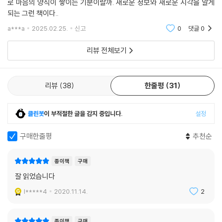
로 마음의 양식이 쌓이는 기분이랄까. 새로운 정보와 새로운 시각을 알게
서 일어난 많은 전쟁들의 사례 연구를 통해 전쟁의 정의, 이유, 전개 양상,
되는 그런 책이다..
진정한 평화 유지 등에 대한 문화인류학적 고찰을 펼친다.
a***a
2025.02.25.
신고
0
댓글
0
“아이를 어떻게 키울 것인가?”의 문제!
리뷰 전체보기
지난 수십 년 전부터, 소규모 사회의 육아법에 대한 관심이 증가하면서 비
교연구가 활발하게 이루어져왔다. 여전히 분만과 영아 살해 등 끔찍한 문
제들이 존재하지만, 긴 수유 기간, 오랫동안 부모 옆에서 잠을 자는 풍습,
리뷰
38
한줄평
31
대리 부모를 통해 아이에게 훨씬 많이 제공되는 사회적 본보기들, 돌봄이
들의 끊임없는 신체 접촉을 통한 사회적 격려, 아기의 울음에 대한 즉각적
클린봇
이 부적절한 글을 감지 중입니다.
설정
인 반응, 체벌의 최소화 등은 우리의 양육법에 시사하는 바가 크다.
구매한줄평
추천순
수렵채집인들의 양육법이 색다르게 보이지만 해롭지 않으며, 오히려 삶을
즐기면서도 커다란 역경과 위험에 대처할 수 있는 시민을 키워낼 가능성이
종이책
구매
크다. 오랜 시간 동안 지속적으로 실험해서 얻어낸 그들의 양육법에서 어
잘 읽었습니다
떤 교훈을 얻을 수 있을까?
“소규모 사회에서는 자식에 대한 책임이 생물학적 부모를 넘어 많은 사람
l*****4
2020.11.14.
2
에게 분산된다는 점이 대규모 사회와의 주된 차이이다. 소규모 사회를 직
접 방문해서 연구한 인류학자들은 어린아이들의 조숙한 사교적 능력을 보
종이책
구매