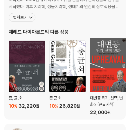
육│그들의 아이들과 우리 아이들
시작했다. 이후 지리학, 생물지리학, 생태계와 인간의 상호작용을 연
6장_노인의 대우:
누가 노인인가?│노인을 돌봐야 한다고 생각하는 이유
구하는 환경사(史), 문화인류학 등으로 연구 영역을 확장해나갔다.
펼쳐보기
│왜 버리거나 죽이는가?│노인의 유용성│사회의 가치관│사회의 관례│
현재 UCLA 지리학과 교수로 있으며 여전히 학생들에게 지리학을 가
오늘날은 어떤가, 더 나아졌는가 더 나빠졌는가?│노인을 어떻게 해야 하
르치고 있다. 2005년 영국 〈프로스펙트〉와 미국 〈포린폴리시〉가 공
재레드 다이아몬드
의 다른 상품
는가?
동 발표한 ‘세계를 이끄는 최고의 지식인’ 중 아
4부 위험과 대처
7장_건설적인 편집증:
위험을 대하는 자세│한밤의 방문객│보트 사고│땅
바닥에 꽂힌 나뭇가지의 정체│위험을 무릅쓰고│위험과 수다
8장_사자와 다른 위험들:
전통 사회의 삶에서 위험한 것들│사고들│경계
심│인간의 폭력│질병│질병에 대한 대응│기아│예측할 수 없는 식량난│
생산지의 분산│계절적 특징과 식량난│식용 식품의 확대│결집과 분산│위
험에 대한 대응
총, 균, 쇠
총 균 쇠
대변동 위기, 선택, 변
5부 종교와 언어 그리고 건강
화 2 (큰글자책)
10
32,220
10
26,820
%
%
원
원
9장_전기뱀장어는 종교의 진화에 대해 우리에게 무엇을 말해주는가?:
종
22,000
원
교에 대한 여러 의문들│종교의 정의│종교의 기능과 전기뱀장어│인과관
계를 찾아서│초자연적인 믿음│종교의 설명적 기능│불안감의 완화│위안
의 제공│조직과 순종│이방인을 대하는 행동 규범│전쟁의 정당화│헌신으