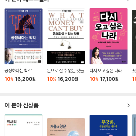
덕이고, 세계 경제와 생활수준 및 평화가 악화된다면, 종교의 모든 기능 심
지어 초자연적인 기능까지 되살아날 수 있다. 앞으로 30년 후 세상의 흐름
속에서 종교의 미래는 어떻게 될까?
언어의 공용화를 환영해야 할까? 언어의 다양성을 추구해야 할까?
수렵채집인 사회에서 언어 사용자는 수백 명에서 수천 명에 불과하지만,
그 사회의 구성원들은 대체로 여러 언어를 사용한다. 현재의 추세가 계속
된다면 한 세기가 지나기 전에 세계 언어의 95퍼센트가 완전히 소멸될 것
이다. 요즘 미국인들은 어린아이의 언어습득과 이민자의 동화를 방해한다
공정하다는 착각
돈으로 살 수 없는 것들
다시 오고 싶은 나라
쇳
는 이유로 다언어 사용을 바람직하지 않게 보고 있다. 그러나 최근의 연구
10
16,200
10
16,200
10
17,100
1
%
%
%
원
원
원
에 따르면 여러 언어를 사용하는 사람들이 다각적 인지가 가능하며, 오랫
동안 인지 능력을 유지하는 것으로 밝혀졌다. 그렇다면 언어의 다양성이
개인과 사회에 유리한 것인가? 소수의 언어로 축소되는 세계를 환영할 것
인가? 언어는 어떻게 사라지는가? 소수집단 언어는 해로운가? 왜 언어를
이 분야 신상품
보존해야 하는가? 저자는 영어만이 남아서는 안 될 이유가 없지 않느냐고
고집스레 주장하는 영어 사용자들을 비판하며, 우리에게 역지사지로 생각
해보라고 권한다. “사느냐 죽느냐, 그것이 문제로다”라는 햄릿의 유명한
독백이 중국어 번역으로만 읽힌다면 영어를 사용하는 사람들은 영어의 소