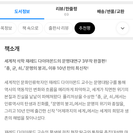
리뷰/한줄평
도서정보
배송/반품/교환
69
품목정보
책 속으로
출판사 리뷰
추천평
책소개
세계적 석학 재레드 다이아몬드의 문명대연구 3부작 완결편!
『총, 균, 쇠』『문명의 붕괴』 이후 10년 만의 최신작!
세계적인 문화인류학자인 재레드 다이아몬드 교수는 문명대탐구를 통해
역사의 역동적인 변화와 흐름을 예리하게 파악하고, 세계가 직면한 위기의
본질과 진실을 낱낱이 파헤쳐왔다. 퓰리처상을 수상한 『총, 균, 쇠』에서는
인류역사의 탄생과 진화를, 『문명의 붕괴』에서는 문명의 위기와 종말을,
그리고 10년 만에 출간한 신작 『어제까지의 세계』에서는 세계의 희망과 생
존의 해법을 찾아나섰다.
재레드 다이아몬드 교수의 평생에 걸친 현장 탐구와 통찰을 총집대성한 마