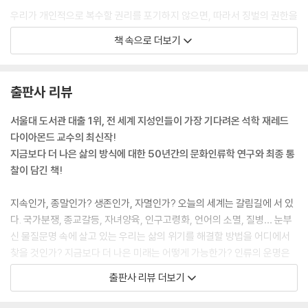
우리가 개인적으로 복수할 권리를 포기하지 않으면, 따라서 징벌의 권한을
국가에게 맡기지 않으면, 같은 나라의 시민으로서 평화롭게 공존하기 불가
책 속으로 더보기
능하다는 것은 부인할 수 없는 사실이다. 그렇지 않으면, 우리도 대부분의
비국가 사회처럼 끝없는 전쟁에 시달리며 살게 될 것이다. 그러나 잘못을
범한 사람에게 국가가 죗값을 치르게 하는 문명 사회에서도 개인적으로 만
출판사 리뷰
족하지 못하기 때문에 겪는 고통은 여전하다. 예컨대 강도들에게 누이를
잃은 내 친구 하나는 국가가 강도들을 체포해서 법정에 세우고 감옥까지
서울대 도서관 대출 1위, 전 세계 지성인들이 가장 기다려온 석학 재레드
보냈지만 수십 년이 지난 지금까지 분한 마음을 씻지 못하고 있다.--- p.2
다이아몬드 교수의 최신작!
48
지금보다 더 나은 삶의 방식에 대한 50년간의 문화인류학 연구와 최종 통
찰이 담긴 책!
내가 뉴기니의 외딴 마을에서 지낼 때 모르시라는 12세 소녀가 나를 위해
식사를 준비해주었다. 2년 후, 다시 그 마을을 찾았을 때 모르시는 그 사이
지속인가, 종말인가? 생존인가, 자멸인가? 오늘의 세계는 갈림길에 서 있
에 결혼해서 첫 아이를 안고 있었다. 모르시는 자신의 자식을 여유만만하
다. 국가분쟁, 종교갈등, 자녀양육, 인구고령화, 언어의 소멸, 질병… 눈부
게 다루는 것 같았고, 마을의 원숙한 어머니와 조금도 다를 바가 없었다. 결
신 물질문명 속에 살고 있는 우리는 삶의 위기를 해결할 방법을 어디에서
국 나는 모르시가 어린 동생들을 다년간 키운 경험의 덕분이라고 결론지을
찾을 것인가? 지금보다 더 나은 미래는 어떻게 가능한가? 인류의 운명은
수밖에 없었다. 14세였지만 모르시는 당시 49세의 아버지였던 나보다 더
어디로 향할 것인가? 세계적인 문화인류학자인 재레드 다이아몬드 교수
출판사 리뷰 더보기
유능한 부모였다.--- p.299
는 문명대탐구를 통해 역사의 역동적인 변화와 흐름을 예리하게 파악하고,
세계가 직면한 위기의 본질과 진실을 낱낱이 파헤쳐왔다. 퓰리처상을 수상