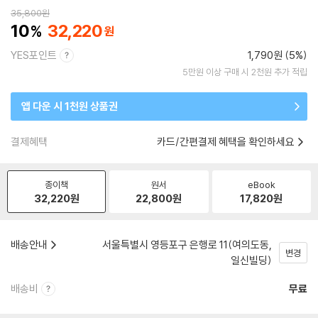
35,800
원
10
32,220
YES포인트
1,790원 (5%)
5만원 이상 구매 시 2천원 추가 적립
앱 다운 시 1천원 상품권
결제혜택
카드/간편결제 혜택을 확인하세요
종이책
원서
eBook
32,220
원
22,800
원
17,820
원
배송안내
서울특별시 영등포구 은행로 11(여의도동,
변경
일신빌딩)
배송비
무료