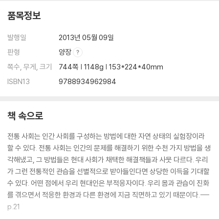
품목정보
발행일
2013년 05월 09일
판형
양장
쪽수, 무게, 크기
744쪽 | 1148g | 153*224*40mm
ISBN13
9788934962984
책 속으로
전통 사회는 인간 사회를 구성하는 방법에 대한 자연 상태의 실험장이라
할 수 있다. 전통 사회는 인간의 문제를 해결하기 위한 수천 가지 방법을 생
각해냈고, 그 방법들은 현대 사회가 채택한 해결책들과 사뭇 다르다. 우리
가 그런 전통적인 관습을 선별적으로 받아들인다면 상당한 이득을 기대할
수 있다. 어떤 점에서 우리 현대인은 부적응자이다. 우리 몸과 관습이 진화
를 겪으면서 적응한 환경과 다른 환경에 지금 직면하고 있기 때문이다.---
p.21