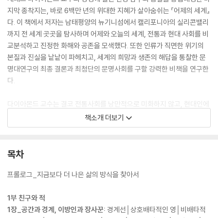
지막 종착지는, 바로 6백만 년의 위대한 지혜가 살아숨쉬는 『어제의 세계』
다. 이 책에서 저자는 남태평양의 뉴기니섬에서 캘리포니아의 실리콘밸리
까지 전 세계 곳곳을 탐사하며 어제와 오늘의 세계, 전통과 현대 사회를 비
교분석하고 진정한 화해와 공존을 모색했다. 또한 인류가 직면한 위기의
본질과 진실을 낱낱이 파헤치고, 세계의 희망과 생존의 해답을 통찰한 문
명대연구의 최종 결론과 최첨단의 문명사회를 구할 강력한 비책을 연구한
다.
다이아몬드 교수는 결코 전통사회를 낭만적으로 미화하지 않고, 현대인에
게는 충격적일 수밖에 없는 전통사회의 풍습을 가감없이 소개한다. 그러나
책소개 더보기
우리가 더 건강하게 오래 살 수 있는 방법, 노후를 더 즐겁게 살 수 있는 방
법, 아이들을 더 자유롭게 키울 수 있는 방법을 어제의 세계로부터 배울 수
있음을 역설한다. 문화인류학, 생태지리학, 언어학, 생물학, 법학 등을 총
목차
망라한 압도적 지식, 눈부신 통찰을 통해 오늘의 역사이자 미래인 어제의
존재 이유를 생생하게 파헤쳤다. 지금보다 더 나은 삶의 방식에 대한 50년
프롤로그_지금보다 더 나은 삶의 방식을 찾아서
에 걸친 문화인류학 연구의 해답이 바로 『어제의 세계』에 있다.
1부 친구와 적
1장_공간과 경계, 이방인과 장사꾼:
경계선│상호배타적인 영│비배타적