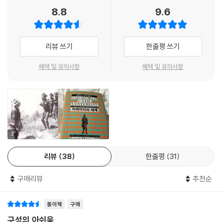
8.8
9.6
는 태도 또한 매우 달랐다. 그 방식들 중 어떤 것들은 나를 소름끼치게 했
다. 그러나 그것들 중 어떤 것들은 매우 훌륭했다. 이 책은 내가 뉴기니에서
나의 친구들에게 배운 것으로부터 비롯되었다. 오늘보다 더 나은 삶의 방
리뷰 쓰기
한줄평 쓰기
식을 찾기 위한 내 연구의 해답이 그곳에 있었다.” - 재레드 다이아몬드
혜택 및 유의사항
혜택 및 유의사항
최첨단의 문명사회를 구할 강력한 비책은 어제의 세계에 있다!
어제와 오늘, 전통과 현대의 진정한 화해와 공존을 모색한 혁명적인 책!
문명의 흥망을 진단하고 진화 과정을 분석했던 세계적인 석학의 50년에
걸친 문화인류학 탐사는, ‘어제의 세계’에서 끝을 맺었다. 지속가능한 가치
를 찾아 우리 삶을 바꿔가는 방법에 대한 답을, 바로 어제까지 우리와 함께
3
존재했던 전통사회에서 모색하고 성찰한다. 전통사회의 목소리는 지금 우
리가 살아가는 방식이 유일한 것이 아니며 사회적으로 생태적으로 다른 방
리뷰
38
한줄평
31
향을 지향할 수 있는 대안이 있다는 걸 알려준다. 이 땅에 다양한 문화가 존
재한다는 사실 자체만으로도 우리가 삶의 방식을 근본적으로 변화시킬 수
구매리뷰
추천순
있다는 것을 깨닫게 해준다. 이를 입증하기 위해서 뉴기니 원주민, 알래스
카 이누피아크족, 아마존 야노마모족, 필리핀 아그타족, 아프리카 !쿵족 등
종이책
구매
의 사회에서 수십 년간 함께 생활하면서 문명의 희망에 관한 최종 보고서
구성의 아쉬움