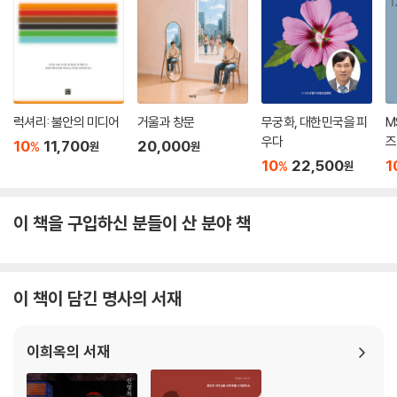
멸을 인류의 손해라고 생각할 것이다.
당뇨병, 심장마비, 암 등의 질병으로부터 우리를 구할 방법?
현대 국가에서 살아가는 우리는 비전염성 질병인 당뇨병, 고혈압, 뇌졸중,
심장마비, 암 등으로 죽어간다. 이런 질병들은 전통사회 구성원들에게는
무척 드물었거나, 전혀 존재하지 않았다. 그러나 뉴기니 등 전통사회도 서
럭셔리: 불안의 미디어
거울과 창문
무궁화, 대한민국을 피
M
구화된 생활방식을 받아들이고 10~20년이 지난 후 비만과 당뇨병 등에
우다
즈
10
11,700
20,000
%
원
원
시달리고 있다. 그렇다면 전통적인 생활방식의 어떤 부분이 우리를 비전염
10
22,500
1
%
원
성 질병으로부터 지켜주지 않을까?
이 책은 우리가 감은 한쪽 눈을 번쩍 뜨게 해준다. 서구 중심이 아닌 탈문명
이 책을 구입하신 분들이 산 분야 책
의 시각을 제시한다. 산업화와 서구화로 붕괴 직전에 이른 인류를 구할 강
력한 비책. - 《LA 타임스》
이 책이 담긴 명사의 서재
재레드 다이아몬드의 『어제까지의 세계』는 레비 스트로스의 『슬픈 열대』
를 넘어선 인류학의 새 고전이 될 것이다. 이제 지구는 평평하다가 아니라
인류의 유구한 문명이 평평하다고 말해야 한다. - 《월스트리트 저널》
이희옥의 서재