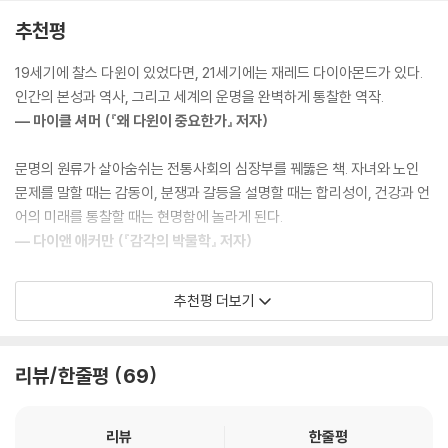
“미국 사람들은 남들이 즐겁게 해줘야 좋아하는 것 같아요. 재밌게 지내는
한 『총, 균, 쇠』에서는 인류역사의 탄생과 진화를, 『문명의 붕괴』에서는 문
추천평
법을 모르는 것 같아요.”
명의 위기와 종말을, 그리고 10년 만에 출간한 신작 『어제까지의 세계』에
“아프리카에서는 뭔가가 필요하면 직접 만들어요. 그래서 그 물건이 어떻
서는 세계의 희망과 생존의 해법을 찾아나섰다.
19세기에 찰스 다윈이 있었다면, 21세기에는 재레드 다이아몬드가 있다.
게 만들어지고 어떻게 작동하는지 잘 알아요. 하지만 미국에서는 뭔가가
인간의 본성과 역사, 그리고 세계의 운명을 완벽하게 통찰한 역작.
필요하면 사러 가요. 그래서 그 물건이 어떻게 만들어지는지 몰라요.”
세계를 움직이는 석학 중의 석학, 학문의 경계를 넘나드는 위대한 지성 다
― 마이클 셔머 (『왜 다윈이 중요한가』 저자)
“나는 미국에서 동료들에게 도덕적 기준이 없는 걸 보고 충격을 받았습니
이아몬드 교수가 지난 50년간의 문화인류학적 탐사를 총집대성한 결과로
다. 미국은 다원적 사회여서 옳고 그른 것을 가릴 만한 분명한 기준이 없는
최종 도착한 곳은 놀랍게도 ‘어제의 세계’다. 그는 더 나은 미래, 더 행복한
문명의 원류가 살아숨쉬는 전통사회의 심장부를 꿰뚫은 책. 자녀와 노인
것 같습니다. 뉴기니에서는 옳은 것이 존재하고 누구나 인식할 수 있는 것
삶의 방식을 찾아서 어제의 세계로 향했다. 남태평양의 뉴기니섬에서 캘리
문제를 말할 때는 감동이, 분쟁과 갈등을 설명할 때는 합리성이, 건강과 언
으로 인정됩니다.”--- p.673
포니아의 실리콘밸리까지 전 세계 곳곳을 탐사하며 어제와 오늘의 세계,
어의 미래를 통찰할 때는 현명함에 놀라게 된다.
전통과 현대 사회를 비교분석 했다. 우리 사회의 위기를 해결할 열쇠를 찾
― 다이앤 애커만 (『감각의 박물학』 저자)
이 책에서 우리가 깨달아야 할 것은, 우리가 살아가는 방식이 유일한 방식
아 6백만 년의 위대한 지혜가 살아있는 전통사회의 심장부 속으로 들어갔
은 아니라는 것이다. 전통 사회의 목소리가 중요한 이유는 우리에게 사회
다. 마침내, 다이아몬드 교수의 평생 연구와 최종 통찰을 담은 문명대연구
그가 또다시 해냈다. 어제와 오늘, 전통과 현대의 진정한 화해와 공존을 모
적으로나 생태적으로, 심지어 영적으로도 다른 방향을 지향할 수 있는 대
추천평 더보기
3부작의 완결편이 완성되었다.
색한 혁명적인 책이다.
안이 있다는 걸 떠올려주기 때문이다. 그렇다고 지금의 풍요를 포기하자는
멜빈 코너 (에모리 대학교 인류학 교수)
것은 아니다. 이 땅에는 다양한 문화가 존재한다는 사실 자체만으로도 우
“이 책의 주제는 지난 50년간 내 연구의 주된 목표였다. 1964년부터 나는
리가 삶의 방식을 근본적으로 뜯어고칠 수 있다는 게 입증된 것이나 마찬
리뷰/한줄평
69
뉴기니 섬에서 연구를 했다. 그곳에는 중앙 정부도 없고, 법정도 없으며, 우
가지이다. 그럼 어떤 식으로 우리 삶을 바꿔가야 할까? 재레드 다이아몬드
리의 삶의 방식과는 매우 다른 전통 사회의 문화가 여전히 남아 있었다. 그
는 그 답을 전통 사회에서 찾아 우리에게 친절하게 정리해주었다.
들은 분쟁을 다른 방식으로 해결하며, 위험에 대해 다른 태도들을 취하며,
리뷰
한줄평
--- p.689
아이들을 다른 방식으로 키우며, 노인들을 다르게 대우하며, 건강을 대하