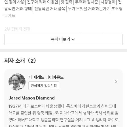
인 땅의 사용│친구와 적과 이방인│첫 접촉│무역과 장사꾼│시장경제│전
통적인 거래 형태│전통적인 거래 품목│누가 무엇을 거래하는가?│초소형
국가들
2부 평화와 전쟁
2장_사고, 그리고 죽음에 대한 보상:
어떤 사고│의식(儀式)│협상의 여
목차 더보기
러 가정들│국가의 역할│뉴기니의 보상 방법│평생의 관계│다른 비국가
사회들│국가의 권한│민사사법│민사사법의 결함│형사사법│회복적 사법
│국가 사법제도의 강점과 결함
저자 소개
2
3장_작은 전쟁에 대하여:
다니족의 전쟁│전쟁 시간표│전쟁의 사망자 수
4장_많은 전쟁들:
전쟁의 정의│정보의 출처│전통적인 전쟁의 형태들│
사망률│유사점과 차이점│전쟁은 어떻게 끝나는가│유럽과의 접촉이 미
저
재레드 다이아몬드
친 영향│호전적인 동물들, 평화적인 사람들│전통적인 전쟁의 동기│궁극
관심작가 알림신청
적인 원인│누구와 싸우는 것인가?│진주만을 잊어라
Jared Mason Diamond
3부 어린아이와 노인
1937년 미국 보스턴에서 출생했다. 록스버리 라틴스쿨과 하버드대
5장_어떻게 키우는가:
양육법의 비교│분만│영아살해│젖떼기와 분만 간
학교를 졸업한 뒤 영국 케임브리지대학교에서 생리학 박사 학위를 받
격│언제 수유하는가│아이와 어른의 접촉│아버지와 대리 부모│우는 아기
았다. 하버드대학교 생물물리학 연구실을 거쳐 UCLA 생리학 교수로
를 어떻게 대하는가│체벌│아이의 자주성│복합연령 놀이집단│놀이와 교
재직했다. 1964년 뉴기니에서 조류를 관찰하며 진화생물학 연구를