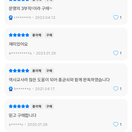
고 깊은 인상을 받았다며, 많은 대리 부모와의 관계에서 그 이유를 설명할
문명의 3부작!이라 구매~
수 있을 거라고 말한다.” - p.282
r*******l
2023.04.12.
1
노인은 부양해야 할 대상인가? 노인도 자립적이야 하는가?일부 전통사회,
특히 유목사회 혹은 가혹한 관경에서 살아가는 사회는 노인을 버리고, 심
종이책
구매
지어 죽이기도 한다. 반면에 서구화된 사회보다 노인에게 더 만족스럽게
재미있어요
생산적 삶을 제공하는 전통사회도 있다. 이런 차이의 뒤에는 환경적인 조
건, 노인의 효용성과 힘, 해당 사회의 가치관과 관습 등과 같은 요인들이 감
e*********s
2023.01.25.
1
추어져 있다. 현대 사회에서는 수명이 크게 늘어나면서 외형적으로는 노인
의 효용성이 줄어든 탓에 비극적인 현상이 닥칠 가능성이 커졌다. 과거의
종이책
구매
많은 사회가 현재의 우리보다 노인을 유효적절하게 활용하며, 노인들에게
역사교사라 많은 도움이 되어 총균쇠와 함께 완독하였습니다
더 나은 삶을 제공했다. 전통 사회의 교훈을 받아들이면 현재의 상황을 개
선할 수 있는 해결책을 틀림없이 찾아낼 수 있을 것이다. “내가 뉴기니에서
h******o
2021.04.17.
1
지역민들을 인터뷰할 때, 그들은 확실하게 대답할 수 없는 질문을 받을 때
마다 “잠깐만요, 노인에게 물어봅시다”라고 말했다. 전통 사회에서 노인
종이책
구매
의 공경은 삶과 죽음의 문제가 된다.” - p.326
믿고 구매합니다
위험으로부터 우리를 지키기!
s*****v
2020.01.29.
1
전통사회 사람들은 편집증이라고 할 만큼 작은 징후에도 민감하게 반응하