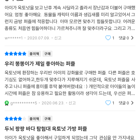
아이가 옥토넛을 보고 난후 계속 사달라고 졸라서 장난감과 더불어 구매했
어요. 엄청 .좋아해요. .동물들 캐릭터 이름과 생김새를 미리 알고있어서 그
런지 금방 퍼즐에 적응합니다. 아마 모르면 맞추기 힘들듯합니다. 어려운
종류도 처음엔 힘들어하더니 가르쳐주니까 잘 맞추더라구요. 그리고 가방
도 있어서 보관도 쉽구요.....꼭 퍼즐은 가방있는걸 추천합니다.
w******1
2020.07.09.
신고
1
댓글
0
종이책
구매
우리 똥똥이가 제일 좋아하는 퍼즐
옥토넛에 환장하는 우리반 아이의 강화물로 구매한 퍼즐. 다른 퍼즐은 호
기심도 없어하고,한두개 맞추다가 지루해지기 쉬운데, 옥토넛 퍼즐을 사
주고 나니 퍼즐에 흥미를 후딱 붙여버렸네요 : ) 개인적으로 아이들의 놀이
시간에 퍼즐은 참 유용하고 필요한 활동이라 생각이 드는데, 우선은 퍼즐
에 흥미를 붙이는 것이 중요하겠지요. 아이가 좋아하는 퍼즐로, 알찬 시간
g**********5
2020.06.23.
신고
1
댓글
0
을 보낼 수 있어서
종이책
구매
두뇌 팡팡 바다 탐험대 옥토넛 가방 퍼즐
아이가 옥토넛을 좋아해서 구입하게 되었는데 그닥 관심을 안 가지네요.