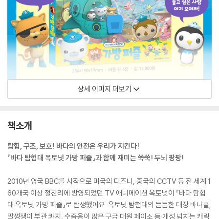
상세 이미지 더보기
책소개
탐험, 구조, 보호! 바다의 안전은 우리가 지킨다!
『바다 탐험대 옥토넛 가방 퍼즐』과 함께 재미는 쑥쑥! 두뇌 팡팡!
2010년 영국 BBC를 시작으로 미국의 디즈니, 중국의 CCTV 등 전 세계 1
60개국 이상 절찬리에 방영되었던 TV 애니메이션 옥토넛이 『바다 탐험
대 옥토넛 가방 퍼즐』로 탄생했어요. 옥토넛 탐험대의 든든한 대장 바나클,
말썽쟁이 부관 콰지, 수줍음이 많은 구급 대원 페이소 등 개성 넘치는 캐릭