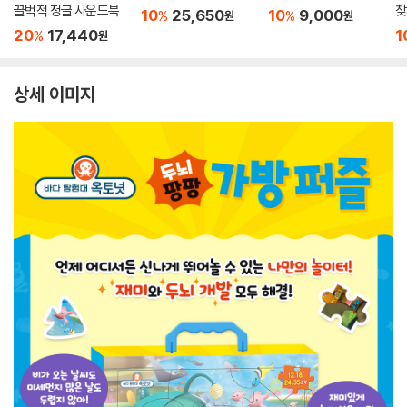
끌벅적 정글 사운드북
찾
10
25,650
10
9,000
%
%
원
원
20
17,440
1
%
원
상세 이미지