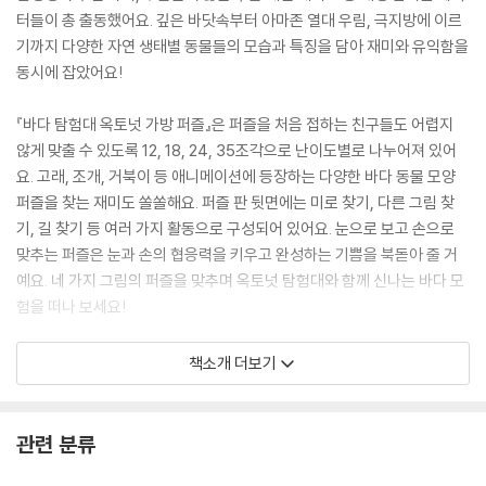
터들이 총 출동했어요. 깊은 바닷속부터 아마존 열대 우림, 극지방에 이르
기까지 다양한 자연 생태별 동물들의 모습과 특징을 담아 재미와 유익함을
동시에 잡았어요!
『바다 탐험대 옥토넛 가방 퍼즐』은 퍼즐을 처음 접하는 친구들도 어렵지
않게 맞출 수 있도록 12, 18, 24, 35조각으로 난이도별로 나누어져 있어
요. 고래, 조개, 거북이 등 애니메이션에 등장하는 다양한 바다 동물 모양
퍼즐을 찾는 재미도 쏠쏠해요. 퍼즐 판 뒷면에는 미로 찾기, 다른 그림 찾
기, 길 찾기 등 여러 가지 활동으로 구성되어 있어요. 눈으로 보고 손으로
맞추는 퍼즐은 눈과 손의 협응력을 키우고 완성하는 기쁨을 북돋아 줄 거
예요. 네 가지 그림의 퍼즐을 맞추며 옥토넛 탐험대와 함께 신나는 바다 모
험을 떠나 보세요!
1. 작은 가방 안에 쏙 들어가 언제 어디서든 가지고 다니기 간편해요!
책소개 더보기
2. 12, 18, 24, 35조각의 단계별 구성으로 두뇌 계발에 유익해요!
3. 퍼즐 판 뒷면에는 여러 가지 유형의 활동이 있어 집중력과 창의력을 키
울 수 있어요!
관련 분류
4. 고급 펄프를 사용해서 퍼즐 조각이 도톰하고 튼튼해요!