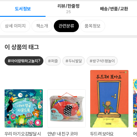
리뷰/한줄평
도서정보
배송/반품/교환
25
상세 이미지
책소개
관련분류
품목정보
이 상품의 태그
#아이랑뭐하고놀지?
#퍼즐
#두뇌발달
#방구석1평놀이
우리 아기 오감발달 시
안녕! 내 친구 코야
두드려 보아요
어