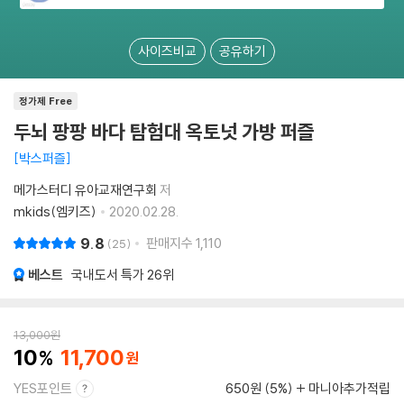
사이즈비교
공유하기
정가제 Free
두뇌 팡팡 바다 탐험대 옥토넛 가방 퍼즐
박스퍼즐
메가스터디 유아교재연구회
저
mkids(엠키즈)
2020.02.28.
9.8
판매지수
1,110
25
베스트
국내도서 특가
26위
13,000
원
10
11,700
YES포인트
650원 (5%)
마니아추가적립