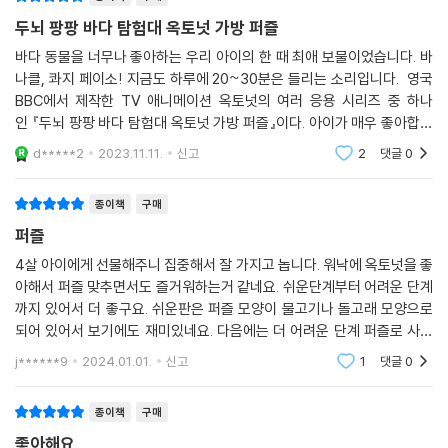
두뇌 팡팡 바다 탐험대 옥토넛 가방 퍼즐
바다 동물을 너무나 좋아하는 우리 아이의 한 때 최애 보물이었습니다. 바
나클, 콰지 페이소! 지금도 하루에 20~30분은 들리는 소리입니다. 영국
BBC에서 제작한 TV 애니메이션 옥토넛의 여러 응용 시리즈 중 하나
인 『두뇌 팡팡 바다 탐험대 옥토넛 가방 퍼즐』이다. 아이가 매우 좋아합니
다. 아이들이 매우 좋아하는 바나클, 페이소, 그리고 바다동물들과 퍼즐놀
d*****2
2023.11.11.
신고
2
댓글
0
이를 하면서 아주
종이책
구매
퍼즐
4살 아이에게 선물해주니 집중해서 잘 가지고 놉니다. 워낙에 옥토넛을 좋
아해서 퍼즐 맞추면서도 즐거워하는거 같네요. 쉬운단계부터 어려운 단계
까지 있어서 더 좋구요. 쉬운판은 퍼즐 모양이 물고기나 돌고래 모양으로
되어 있어서 보기에도 재미있네요. 다음에는 더 어려운 단계 퍼즐로 사줘
야겠어요. 반복해서 맞추니까 금방 익숙해져서 위치를 다 외워버린거 같더
j******9
2024.01.01.
신고
1
댓글
0
라구요. 아무튼 잘
종이책
구매
좋아해요