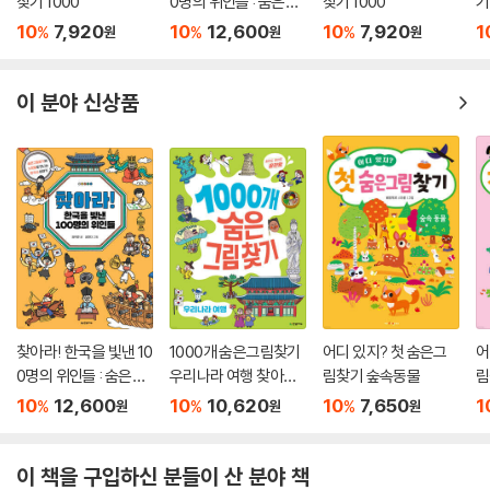
찾기 1000
0명의 위인들 : 숨은그
찾기 1000
기
림찾기와 노랫말로 만
10
7,920
10
12,600
10
7,920
1
%
%
%
원
원
원
나는 한국사 이야기
이 분야 신상품
찾아라! 한국을 빛낸 10
1000개 숨은그림찾기
어디 있지? 첫 숨은그
어
0명의 위인들 : 숨은그
우리나라 여행 찾아도
림찾기 숲속동물
림
림찾기와 노랫말로 만
찾아도 끝판왕
10
12,600
10
10,620
10
7,650
1
%
%
%
원
원
원
나는 한국사 이야기
이 책을 구입하신 분들이 산 분야 책