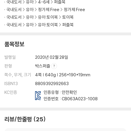
국내도서
유아
4-6세
퍼즐북
국내도서
유아
정가제 Free
정가제 Free
국내도서
유아
유아 토이북
토이북
국내도서
유아
유아 토이북
퍼즐북
품목정보
발행일
2020년 02월 28일
판형
박스퍼즐
쪽수, 무게, 크기
4쪽 | 640g | 256*190*19mm
ISBN13
8809392992663
KC인증
인증유형 : 안전확인
인증번호 :
CB063A023-1008
리뷰/한줄평
25