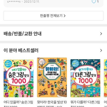
s******n
2023.12.11.
1
한줄평 전체보기
배송/반품/교환 안내
이 분야 베스트셀러
어디 있을까? 숨은그림
찾아라! 한국을 빛낸 10
뭐가 다를까? 다른그림
어