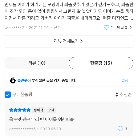
만세돌 아이가 하기에는 모양이나 퍼즐갯수가 많은거 같기도 하고, 퍼즐판
이 조각 모양 틈이 없이 평평해서 그런지 잘 놓았다가도 아이가 손을 움직
이면서 다른 자리고 가버려 아이가 짜증을 내더라고요. 퍼즐 디자인도 이
쁘고 4가지 퍼즐판이 가방안에 들어있어 정말 마음에 드는데 아이가 더 크
c*******7
2021.11.24.
신고
1
댓글
0
면 시도해봐야겠습
리뷰 전체보기
리뷰
10
한줄평
15
클린봇
이 부적절한 글을 감지 중입니다.
설정
구매한줄평
추천순
종이책
구매
옥토넛 팬은 우리 반 아이를 위한퍼즐
g**********5
2020.06.18.
3