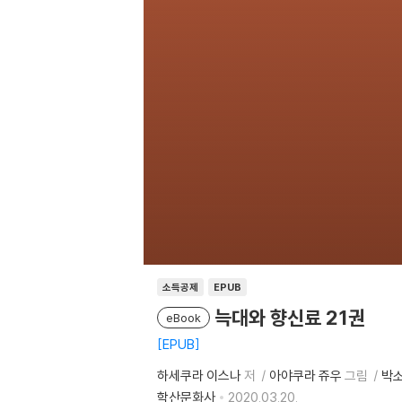
소득공제
EPUB
늑대와 향신료 21권
eBook
EPUB
하세쿠라 이스나
저
아야쿠라 쥬우
그림
박
학산문화사
2020.03.20.