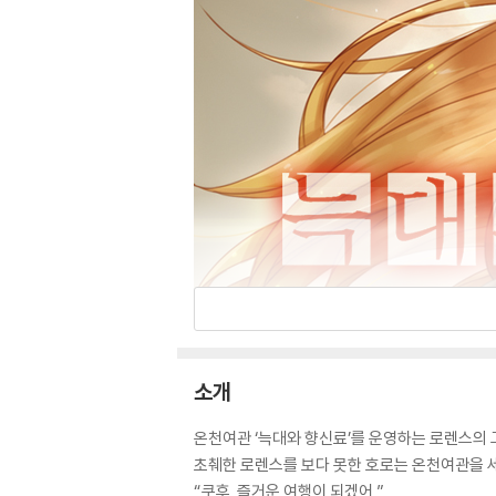
소개
온천여관 ‘늑대와 향신료’를 운영하는 로렌스의 
초췌한 로렌스를 보다 못한 호로는 온천여관을 세
“쿠후. 즐거운 여행이 되겠어.”