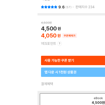
9.6
판매지수
234
57
4,500
원
4,500
4,050
쿠폰혜택가
YES포인트
사용 가능한 쿠폰 받기
앱 다운 시 1천원 상품권
결제혜택
eBook
4,500