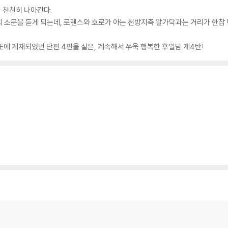
 천천히 나아간다.
 소문을 듣게 되는데, 로렌스와 호로가 아는 천방지축 왈가닥과는 거리가 한참 먼 
NE에 게재되었던 단편 4편을 실은, 계속해서 쭈욱 행복한 후일담 제4탄!