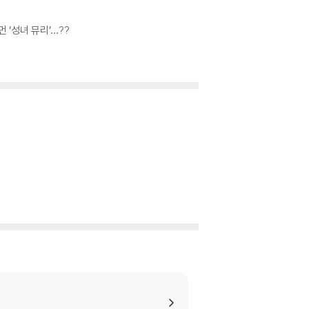
‘성녀 뮤리’…??