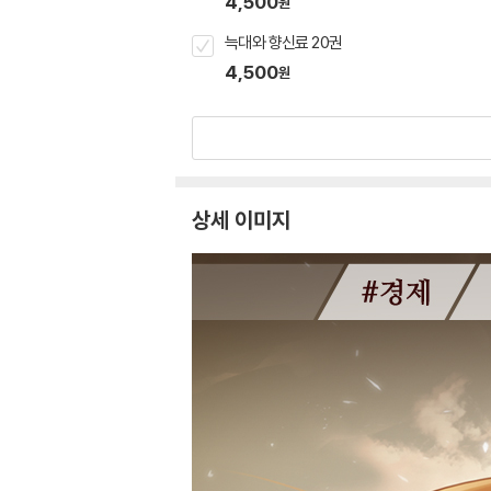
4,500
원
늑대와 향신료 20권
4,500
원
상세 이미지