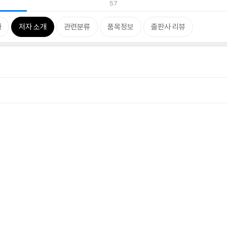
57
차
저자 소개
관련분류
품목정보
출판사 리뷰