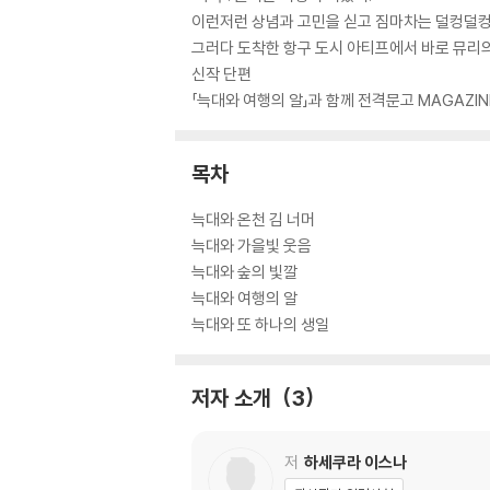
이런저런 상념과 고민을 싣고 짐마차는 덜컹덜컹
그러다 도착한 항구 도시 아티프에서 바로 뮤리의
신작 단편
「늑대와 여행의 알」과 함께 전격문고 MAGAZI
목차
늑대와 온천 김 너머
늑대와 가을빛 웃음
늑대와 숲의 빛깔
늑대와 여행의 알
늑대와 또 하나의 생일
저자 소개
3
저
하세쿠라 이스나