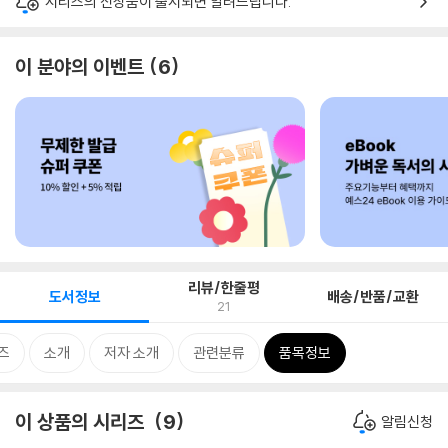
시리즈의 신상품이 출시되면 알려드립니다.
이 분야의 이벤트
6
리뷰/한줄평
도서정보
배송/반품/교환
21
즈
소개
저자 소개
관련분류
품목정보
이 상품의 시리즈
9
알림신청