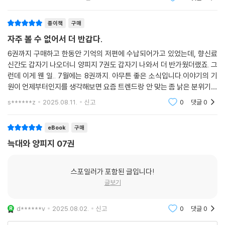
종이책
구매
자주 볼 수 없어서 더 반갑다.
6권까지 구매하고 한동안 기억의 저편에 수납되어가고 있었는데, 향신료
신간도 갑자기 나오더니 양피지 7권도 갑자기 나와서 더 반가웠더랬죠. 그
런데 이게 웬 일.. 7월에는 8권까지. 아무튼 좋은 소식입니다.이야기의 기
원이 언제부터인지를 생각해보면 요즘 트렌드랑 안 맞는 좀 낡은 분위기가
날 법도 한데, 익숙함은 있어도 고루함은 없는 작가님 필력 인정합니다. 이
s******z
2025.08.11.
신고
0
댓글
0
시리즈 처음
eBook
구매
늑대와 양피지 07권
스포일러가 포함된 글입니다!
글보기
d******v
2025.08.02.
신고
0
댓글
0