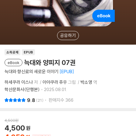
공유하기
소득공제
EPUB
늑대와 양피지 07권
eBook
늑대와 향신료의 새로운 이야기
EPUB
하세쿠라 이스나
저
아야쿠라 쥬우
그림
박소영
역
학산문화사(단행본)
2025.08.01.
9.8
판매지수
366
21
4,500
원
4,500