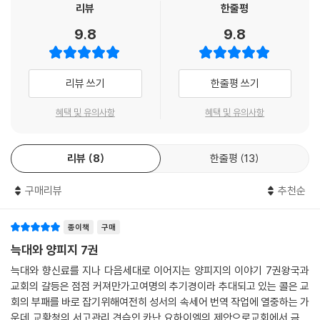
리뷰
한줄평
9.8
9.8
리뷰 쓰기
한줄평 쓰기
혜택 및 유의사항
혜택 및 유의사항
리뷰
8
한줄평
13
구매리뷰
추천순
종이책
구매
늑대와 양피지 7권
늑대와 향신료를 지나 다음세대로 이어지는 양피지의 이야기 7권왕국과
교회의 갈등은 점점 커져만가고여명의 추기경이라 추대되고 있는 콜은 교
회의 부패를 바로 잡기위해여전히 성서의 속세어 번역 작업에 열중하는 가
운데 교황청의 서고관리 견습인 카난 요하이엠의 제안으로교회에서 금기