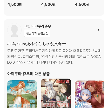
4,500
4,500
4,500
원
원
원
그림
아야쿠라 쥬우
관심작가 알림신청
Ju Ayakura,あやくら じゅう,文倉 十
도쿄 도 거주. 프리랜서로 자잘하게 활동 중이다. 대표작으로는 『늑대
와 향신료』 일러스트 외, 『이상적인 기둥서방 생활』 일러스트. VOCA
LOID [유즈키 유카리] 캐릭터 디자인 등이 있다.
아야쿠라 쥬우
의 다른 상품