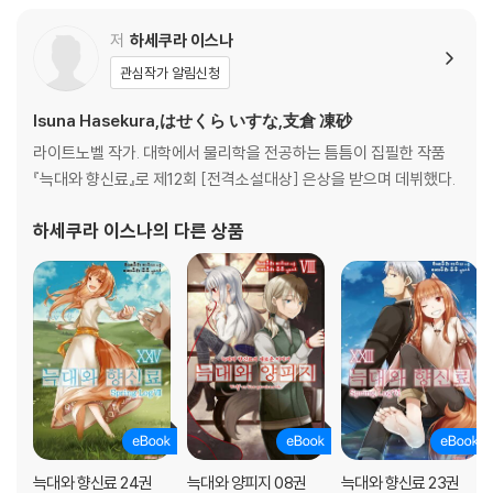
저
하세쿠라 이스나
관심작가 알림신청
Isuna Hasekura,はせくら いすな,支倉 凍砂
라이트노벨 작가. 대학에서 물리학을 전공하는 틈틈이 집필한 작품
『늑대와 향신료』로 제12회 [전격소설대상] 은상을 받으며 데뷔했다.
하세쿠라 이스나
의 다른 상품
늑대와 향신료 24권
늑대와 양피지 08권
늑대와 향신료 23권