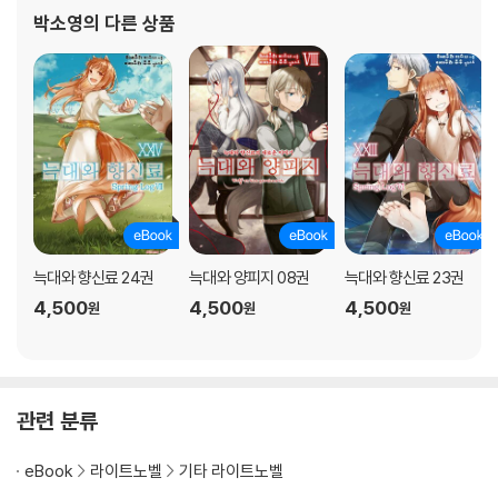
박소영
의 다른 상품
늑대와 향신료 24권
늑대와 양피지 08권
늑대와 향신료 23권
4,500
4,500
4,500
원
원
원
관련 분류
eBook
라이트노벨
기타 라이트노벨