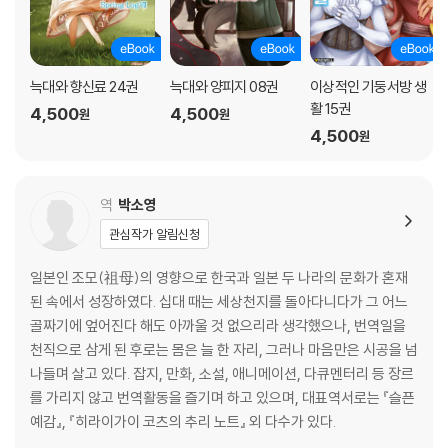
늑대와 향신료 24권
늑대와 양피지 08권
이상적인 기둥서방 생
활 15권
4,500
4,500
원
원
4,500
원
역
박소영
관심작가 알림신청
일본인 조모(祖母)의 영향으로 한국과 일본 두 나라의 문화가 혼재
된 속에서 성장하였다. 십대 때는 세상천지를 돌아다니다가 그 어느
골짜기에 엎어진다 해도 아까울 것 없으리라 생각했으나, 번역일을
천직으로 삼게 된 후로는 몸은 늘 한 자리, 그러나 마음만은 시공을 넘
나들며 살고 있다. 잡지, 만화, 소설, 애니메이션, 다큐멘터리 등 장르
를 가리지 않고 번역활동을 즐기며 하고 있으며, 대표역서로는 『슬픈
예감』, 『히라이가이 코츠의 추리 노트』 외 다수가 있다.