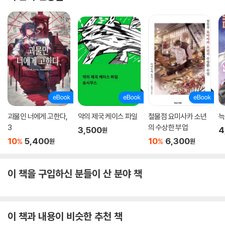
괴물인 너에게 고한다,
악의 제국 케이스 파일
철물점 요미사카 소년
늑
3
의 수상한 부업
3,500
4
원
10
5,400
10
6,300
%
%
원
원
이 책을 구입하신 분들이 산 분야 책
이 책과 내용이 비슷한 추천 책