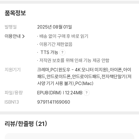
품목정보
발행일
2025년 08월 01일
이용안내
배송 없이 구매 후 바로 읽기
이용기간 제한없음
TTS 가능
저작권 보호를 위해 인쇄 기능 제공 안함
지원기기
크레마,PC(윈도우 - 4K 모니터 미지원),아이폰,아이
패드,안드로이드폰,안드로이드패드,전자책단말기(저
사양 기기 사용 불가),PC(Mac)
파일/용량
EPUB(DRM) | 12.24MB
ISBN13
9791141169060
리뷰/한줄평
21