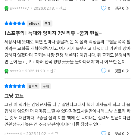
했던 기술을 부활시키는 계획을 진행하게 되네요 교회가 금기시 했다는 기
s*******7
2026.02.18.
신고
0
댓글
0
술의 정체는 바로책을
eBook
구매
[스포주의] 늑대와 양피지 7권 리뷰 -꿈과 현실-
세상사 내 뜻대로 되면 얼마나 좋을까. 돈 독 올라 백성들의 고혈을 쪽쪽 빨
아먹는 교회를 개혁하겠답시고 여기저기 들쑤시고 다녔더니 가만히 앉아
당하지 않겠다며 교회는 나랑 전쟁 해볼텨? 이럽니다. 뭐 교회도 운영하려
면 돈이 들고, 포교하러 전국 방방 곳곳을 돌아다녀야 하니 이 또한 돈이 들
겠지. 먹고 자고에도 돈이 들어가고. 문제는 그 정도가 너무 심하게 뜯어간
s***9
2025.11.20.
신고
0
댓글
0
다는 것, 진
종이책
구매
그냥 고트
그냥 이 작가는 감정묘사를 너무 잘한다그래서 책에 빠져들게 되고 더 몰
입하게 읽으면 더 재미릉 느낄 수 있다감정묘사뿐만아니라 그냥 스토리 짜
는 것도 대단하다 고증을 살려 이를 책에 잘 녹여내는 실력도 발군이다단
권완성도가 높은 건 조금 단편적이지만 나름 장점도 있다
s******4
2025.11.02.
신고
0
댓글
0