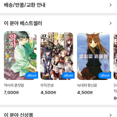
배송/반품/교환 안내
이 분야 베스트셀러
약사의 혼잣말
무직전생
늑대와 향신료
[
직
7,000
4,500
4,500
원
원
원
2
9
이 분야 신상품