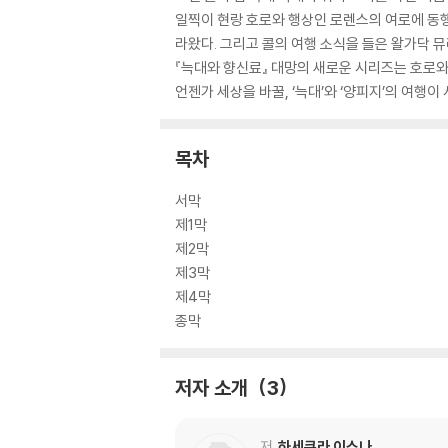
일찍이 현랑 호로와 행상인 로렌스의 여로에 동
라왔다. 그리고 콜의 여행 소식을 들은 왈가닥 뮤
『늑대와 향신료』 대망의 새로운 시리즈는 호로와
언젠가 세상을 바꿀, ‘늑대’와 ‘양피지’의 여행이
목차
서막
제1막
제2막
제3막
제4막
종막
저자 소개
3
저
하세쿠라 이스나