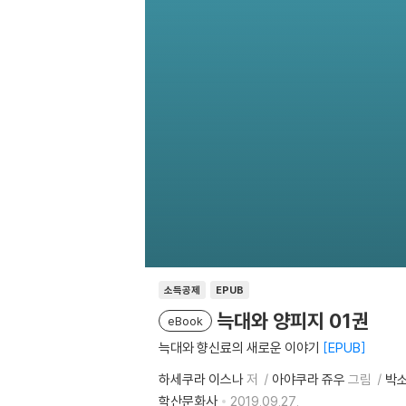
소득공제
EPUB
늑대와 양피지 01권
eBook
늑대와 향신료의 새로운 이야기
EPUB
하세쿠라 이스나
저
아야쿠라 쥬우
그림
박
학산문화사
2019.09.27.