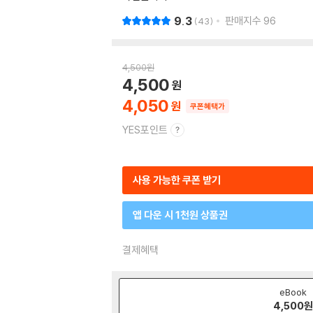
9.3
판매지수
96
43
4,500
원
4,500
4,050
쿠폰혜택가
YES포인트
사용 가능한 쿠폰 받기
앱 다운 시 1천원 상품권
결제혜택
eBook
4,500