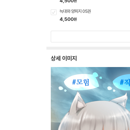
4,500
원
늑대와 양피지 05권
4,500
원
상세 이미지