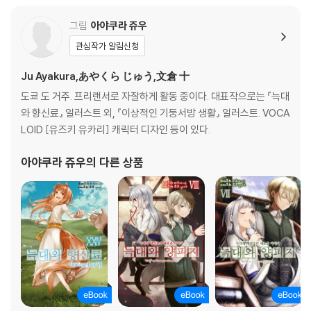
그림
아야쿠라 쥬우
관심작가 알림신청
Ju Ayakura,あやくら じゅう,文倉 十
도쿄 도 거주. 프리랜서로 자잘하게 활동 중이다. 대표작으로는 『늑대
와 향신료』 일러스트 외, 『이상적인 기둥서방 생활』 일러스트. VOCA
LOID [유즈키 유카리] 캐릭터 디자인 등이 있다.
아야쿠라 쥬우
의 다른 상품