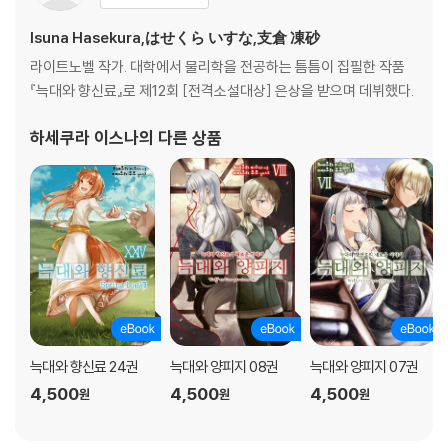
Isuna Hasekura,はせくら いすな,支倉 凍砂
라이트노벨 작가. 대학에서 물리학을 전공하는 틈틈이 집필한 작품
『늑대와 향신료』로 제12회 [전격소설대상] 은상을 받으며 데뷔했다.
하세쿠라 이스나
의 다른 상품
늑대와 향신료 24권
늑대와 양피지 08권
늑대와 양피지 07권
4,500
4,500
4,500
원
원
원