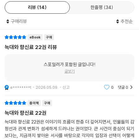
리뷰
14
한줄평
34
구매리뷰
추천순
eBook
구매
늑대와 향신료 22권 리뷰
스포일러가 포함된 글입니다!
글보기
e********t
2026.05.09.
신고
0
댓글
0
종이책
구매
늑대와 향신료 22권
늑대와 향신료 22권은 이야기의 흐름이 한층 더 깊어지면서, 인물들의 감
정선과 관계 변화가 섬세하게 드러나는 권이었다. 큰 사건이 중심이 되기
보다는, 지금까지 쌓아온 서사를 바탕으로 각자의 입장과 선택이 어떻게