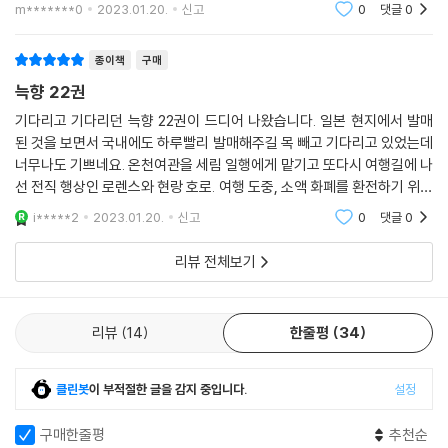
로도 호로와 로렌스의 여정을 지켜보고 싶다. 개인적인 바람으로는 본작과
m*******0
2023.01.20.
신고
0
댓글
0
세계관이 연동되
종이책
구매
늑향 22권
기다리고 기다리던 늑향 22권이 드디어 나왔습니다. 일본 현지에서 발매
된 것을 보면서 국내에도 하루빨리 발매해주길 목 빼고 기다리고 있었는데
너무나도 기쁘네요. 온천여관을 세림 일행에게 맡기고 또다시 여행길에 나
선 전직 행상인 로렌스와 현랑 호로. 여행 도중, 소액 화폐를 환전하기 위해
들른 바런 주교령에서 그리운 인물 엘사와 재회한다. 사제가 된 엘사는 교
i*****2
2023.01.20.
신고
0
댓글
0
회 재산 관리
리뷰 전체보기
리뷰
14
한줄평
34
클린봇
이 부적절한 글을 감지 중입니다.
설정
구매한줄평
추천순