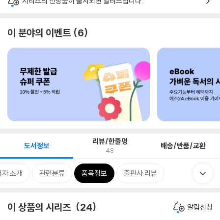
시리즈의 신상품이 출시되면 알려드립니다.
이 분야의 이벤트
6
리뷰/한줄평
도서정보
배송/반품/교환
48
저자 소개
관련분류
품목정보
출판사 리뷰
이 상품의 시리즈
24
알림신청