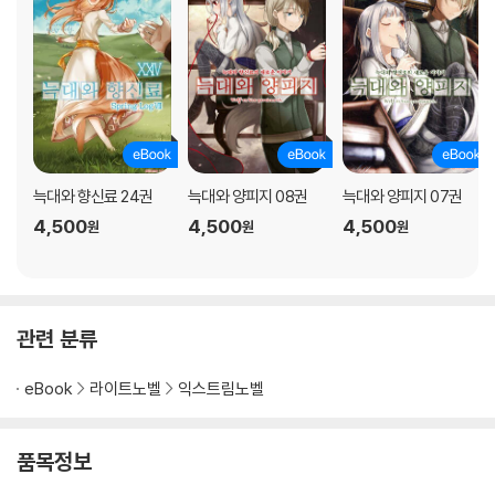
늑대와 향신료 24권
늑대와 양피지 08권
늑대와 양피지 07권
4,500
4,500
4,500
원
원
원
관련 분류
eBook
라이트노벨
익스트림노벨
품목정보