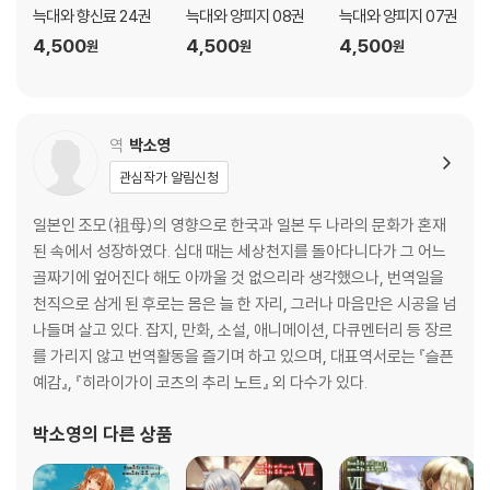
늑대와 향신료 24권
늑대와 양피지 08권
늑대와 양피지 07권
4,500
4,500
4,500
원
원
원
역
박소영
관심작가 알림신청
일본인 조모(祖母)의 영향으로 한국과 일본 두 나라의 문화가 혼재
된 속에서 성장하였다. 십대 때는 세상천지를 돌아다니다가 그 어느
골짜기에 엎어진다 해도 아까울 것 없으리라 생각했으나, 번역일을
천직으로 삼게 된 후로는 몸은 늘 한 자리, 그러나 마음만은 시공을 넘
나들며 살고 있다. 잡지, 만화, 소설, 애니메이션, 다큐멘터리 등 장르
를 가리지 않고 번역활동을 즐기며 하고 있으며, 대표역서로는 『슬픈
예감』, 『히라이가이 코츠의 추리 노트』 외 다수가 있다.
박소영
의 다른 상품