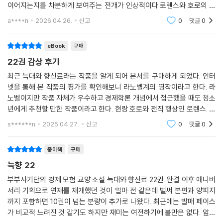
이어지는지를 차분하게 보여주는 전개가 인상적이다.로렌스와 호로의 대
화는 여전히 이 작품의 핵심적인 매력으로, 가볍게 주고받는 말 속에서도
a****n
2026.04.26.
신고
0
댓글
0
서로를 향한 신뢰와
eBook
구매
22권 감상 후기
최근 늑대와 향신료라는 작품을 알게 되어 본서를 구매하게 되었다. 인터
넷을 통해 본 작품의 평가를 확인해보니 라노벨계의 띵작이라고 한다. 라
노벨이지만 작품 자체가 우수하고 경제학론 개념에서 접근했을 때도 청소
년에게 추천할 만한 작품이라고 한다. 현랑 호로와 전직 행상인 로렌스. 그
들은 온천은 같은 늑대 화신인 세림에게 맡기고 딸을 찾아 여행을 떠나게
s******n
2025.04.27.
신고
0
댓글
0
되는데 교회의 사
종이책
구매
늑향 22
부부사기단의 경제 모험 교양 소설 늑대와 향신료 22권. 완결 이후 애니버
서리 기획으로 연재를 재개했던 것이 얼마 전 같은데 벌써 본편과 양피지
까지 포함하면 10권이 넘는 분량이 추가로 나왔다. 최근에는 발매 페이스
가 비교적 느려진 것 같기도 하지만 재미는 여전하기에 불만은 없다. 앞으