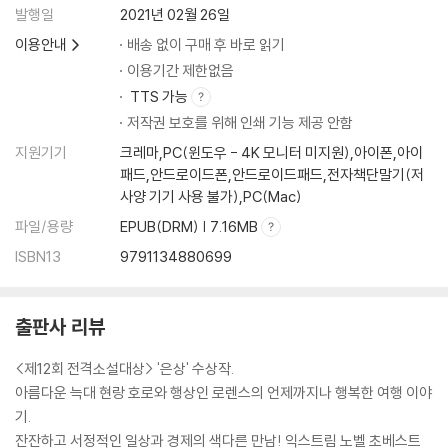
발행일
2021년 02월 26일
이용안내
배송 없이 구매 후 바로 읽기
이용기간 제한없음
TTS 가능
저작권 보호를 위해 인쇄 기능 제공 안함
지원기기
크레마,PC(윈도우 - 4K 모니터 미지원),아이폰,아이
패드,안드로이드폰,안드로이드패드,전자책단말기(저
사양 기기 사용 불가),PC(Mac)
파일/용량
EPUB(DRM) | 7.16MB
ISBN13
9791134880699
출판사 리뷰
<제12회 전격소설대상> '은상' 수상작.
아름다운 늑대 현랑 호로와 행상인 로렌스의 언제까지나 행복한 여행 이야
기.
잔잔하고 서정적인 일상과 경제의 색다른 만남! 익스트림 노벨 초베스트