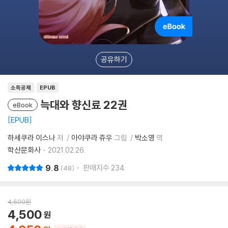
공유하기
소득공제
EPUB
늑대와 향신료 22권
eBook
EPUB
하세쿠라 이스나
저
아야쿠라 쥬우
그림
박소영
역
학산문화사
2021.02.26.
9.8
판매지수
234
48
4,500
원
4,500