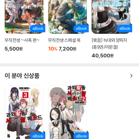
무직전생 ~사족 편~
무직전생 스페셜 북
[묶음] 늑대와 양피지
(총9권/미완결)
5,500
10
7,200
%
원
원
40,500
원
이 분야 신상품