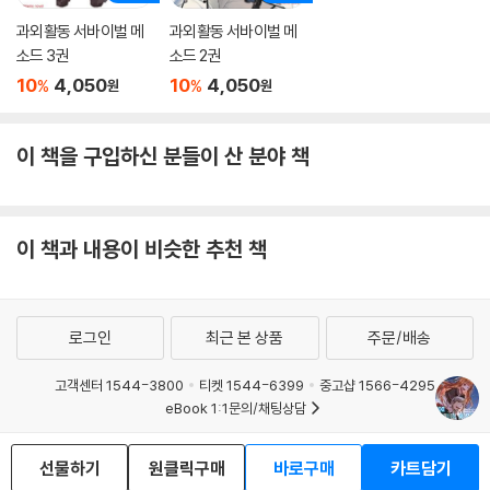
과외활동 서바이벌 메
과외활동 서바이벌 메
소드 3권
소드 2권
10
4,050
10
4,050
%
%
원
원
이 책을 구입하신 분들이 산 분야 책
이 책과 내용이 비슷한 추천 책
로그인
최근 본 상품
주문/배송
고객센터 1544-3800
티켓 1544-6399
중고샵 1566-4295
eBook 1:1문의/채팅상담
예스이십사(주) 사업자 정보
선물하기
원클릭구매
바로구매
카트담기
이용약관
개인정보처리방침
청소년보호정책