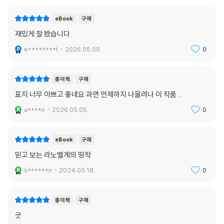
eBook
구매
재밌게 잘 봤습니다.
e********t
2026.05.09.
0
종이책
구매
표지 너무 이쁘고 좋네요 과연 언제까지 나올려나 이 작품 ..
a****n
2026.05.05.
0
eBook
구매
믿고 보는 라노벨계의 띵작
s******n
2024.05.18.
0
종이책
구매
굿