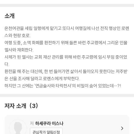
소개
온천여관을 세림 일행에게 맡기고 또다시 여행길에 나선 전직 행상인 로렌
스와 현랑 호로.
여행 도중, 소액 화폐를 환전하기 위해 들른 바런 주교령에서 그리운 인물
엘사와 재회한다.
사제가 된 엘사는 교회 재산 관리를 위해 바런 주교령에 임시 부임 중이었
다.
환전을 해 주는 대신에, 한 번 들어가면 살아서 돌아오지 못한다는 저주받
은 산을 조사해 달라고 로렌스에게 부탁한다.
하지만 그 산에는 '연금술사와 타락천사'의 비밀이 숨어 있었는데···?!
저자 소개
3
저
하세쿠라 이스나
관심작가 알림신청