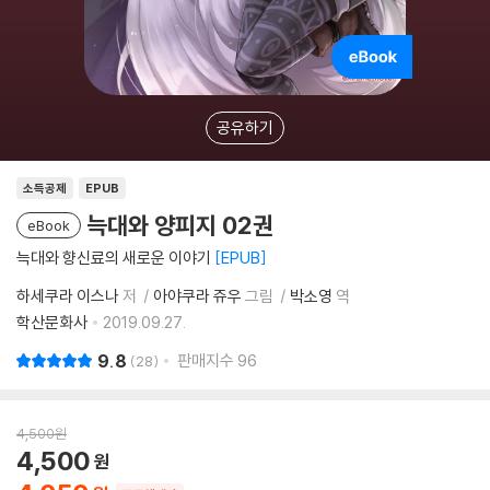
공유하기
소득공제
EPUB
늑대와 양피지 02권
eBook
늑대와 향신료의 새로운 이야기
EPUB
하세쿠라 이스나
저
아야쿠라 쥬우
그림
박소영
역
학산문화사
2019.09.27.
9.8
판매지수
96
28
4,500
원
4,500