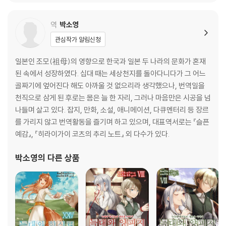
역
박소영
관심작가 알림신청
일본인 조모(祖母)의 영향으로 한국과 일본 두 나라의 문화가 혼재
된 속에서 성장하였다. 십대 때는 세상천지를 돌아다니다가 그 어느
골짜기에 엎어진다 해도 아까울 것 없으리라 생각했으나, 번역일을
천직으로 삼게 된 후로는 몸은 늘 한 자리, 그러나 마음만은 시공을 넘
나들며 살고 있다. 잡지, 만화, 소설, 애니메이션, 다큐멘터리 등 장르
를 가리지 않고 번역활동을 즐기며 하고 있으며, 대표역서로는 『슬픈
예감』, 『히라이가이 코츠의 추리 노트』 외 다수가 있다.
박소영
의 다른 상품