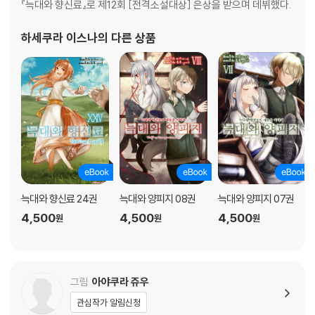
『늑대와 향신료』로 제12회 [전격소설대상] 은상을 받으며 데뷔했다.
하세쿠라 이스나
의 다른 상품
늑대와 향신료 24권
늑대와 양피지 08권
늑대와 양피지 07권
4,500
4,500
4,500
원
원
원
그림
아야쿠라 쥬우
관심작가 알림신청