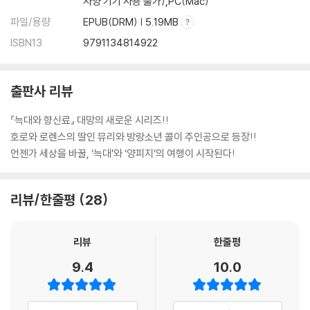
사양 기기 사용 불가),PC(Mac)
파일/용량
EPUB(DRM) | 5.19MB
ISBN13
9791134814922
출판사 리뷰
『늑대와 향신료』 대망의 새로운 시리즈!!
호로와 로렌스의 딸인 뮤리와 방랑소년 콜이 주인공으로 등장!!
언젠가 세상을 바꿀, ‘늑대’와 ‘양피지’의 여행이 시작된다!
리뷰/한줄평
28
리뷰
한줄평
9.4
10.0