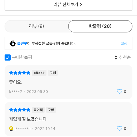
자라난 그는 여
리뷰 전체보기
리뷰
8
한줄평
20
클린봇
이 부적절한 글을 감지 중입니다.
설정
구매한줄평
추천순
eBook
구매
좋아요.
k****7
2023.09.30.
0
종이책
구매
재밌게 잘 보겠습니다
j******n
2022.10.14.
0