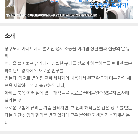
소개
항구도시 아티프에서 벌어진 성서 소동을 이겨낸 청년 콜과 현랑의 딸 뮤
리.
연심을 털어놓은 뮤리에게 맹렬한 구애를 받으며 하루하루를 보내던 콜은
하이랜드 왕자에게 새로운 임무를
받는다. 앞으로 벌어질 교회 세력과의 싸움에서 윈필 왕국과 대륙 간의 해
협을 제압하는 일이 중요해질 테니,
아티프 북쪽 여러 섬에 있는 해적들을 동료로 끌어들일수 있을지 조사해
달라는 것.
새로운 모험에 뮤리는 가슴 설레지만, 그 섬의 해적들은‘검은 성모’를 받든
다는 이단 신앙의 혐의를 받고 있기에 콜은 불안한 기색을 감추지 못하는
데….