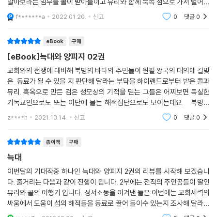
알아보라는 임무를 콜이 받아들이고 뮤리와 함께 북쪽 섬으로 가서 벌어지
는 일련의 사건 위주로 진행이 된다. 특히 작중 중후반에 나오는 상황이 상
f*******a
2022.01.20.
신고
0
댓글
0
당히 의미심장했
eBook
구매
[eBook]늑대와 양피지 02권
교회와의 전쟁에 대비해 북방의 바다의 주민들이 윈필 왕국의 대의에 걸맞
은 동료가 될 수 있을 지 판단해 달라는 부탁을 하이랜드로부터 받은 콜과
뮤리. 흑옥으로 만든 검은 성모상의 기적을 믿는 그들은 어찌보면 독실한
기독교인으로도 또는 이단에 물든 해적집단으로도 보이는데요. 북방의
주민들이 사는 혹한의 추위의 척박한 캐손섬에는 술통에 빠져 살고있는
z****h
2021.10.14.
신고
0
댓글
0
섬의 성직자
종이책
구매
늑대
이번달의 기대작중 하나인 늑대와 양피지 2권의 리뷰를 시작해 보겠습니
다. 줄거리는 다음과 같이 진행이 됩니다. 2부에는 전작의 주인공들이 딸인
뮤리와 콜의 여행기 입니다. 성서소동을 이겨낸 둘은 이번에는 교회세력의
싸움에서 도움이 섬의 해적들을 동료로 끌어 들이수 있는지 조사해 달라고
하는데.. 재미있으니 꼭 구입해서 보시기를 권장합니다. ...