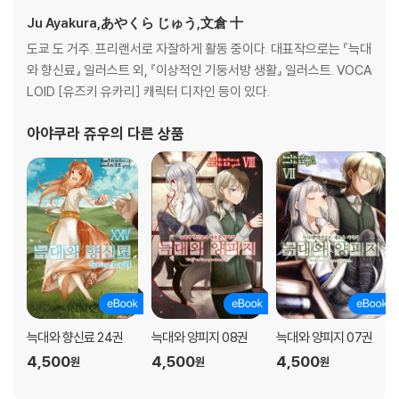
Ju Ayakura,あやくら じゅう,文倉 十
도쿄 도 거주. 프리랜서로 자잘하게 활동 중이다. 대표작으로는 『늑대
와 향신료』 일러스트 외, 『이상적인 기둥서방 생활』 일러스트. VOCA
LOID [유즈키 유카리] 캐릭터 디자인 등이 있다.
아야쿠라 쥬우
의 다른 상품
늑대와 향신료 24권
늑대와 양피지 08권
늑대와 양피지 07권
4,500
4,500
4,500
원
원
원