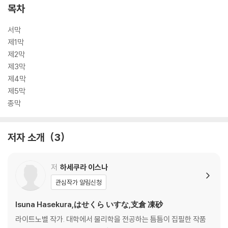
목차
서막
제1막
제2막
제3막
제4막
제5막
종막
저자 소개
3
저
하세쿠라 이스나
관심작가 알림신청
Isuna Hasekura,はせくら いすな,支倉 凍砂
라이트노벨 작가. 대학에서 물리학을 전공하는 틈틈이 집필한 작품