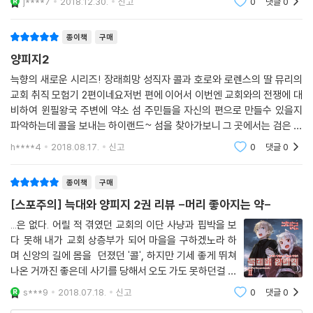
j****7
2018.12.30.
신고
0
댓글
0
종이책
구매
양피지2
늑향의 새로운 시리즈! 장래희망 성직자 콜과 호로와 로렌스의 딸 뮤리의
교회 취직 모험기 2편이네요저번 편에 이어서 이번엔 교회와의 전쟁에 대
비하여 윈필왕국 주변에 약소 섬 주민들을 자신의 편으로 만들수 있을지
파악하는데 콜을 보내는 하이랜드~ 섬을 찾아가보니 그 곳에서는 검은 성
모님이라는 것을 믿고 있었는데요 그 검은 성모님에 대해 얽힌 전설들과
h****4
2018.08.17.
신고
0
댓글
0
이야기들이 이번 권
종이책
구매
[스포주의] 늑대와 양피지 2권 리뷰 -머리 좋아지는 약-
...은 없다. 어릴 적 겪였던 교회의 이단 사냥과 핍박을 보
다 못해 내가 교회 상층부가 되어 마을을 구하겠노라 하
며 신앙의 길에 몸을 던졌던 '콜', 하지만 기세 좋게 뛰쳐
나온 거까진 좋은데 사기를 당해서 오도 가도 못하던걸 로
렌스와 호로에게 주워지게 되고 그들과 여행하며 많은 것
s***9
2018.07.18.
신고
0
댓글
0
을 보고 느끼며 성장하였습니다. 지금은 20대 청년으로