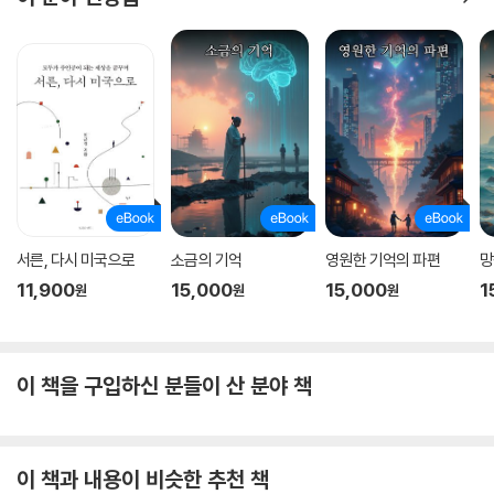
서른, 다시 미국으로
소금의 기억
영원한 기억의 파편
망
11,900
15,000
15,000
1
원
원
원
이 책을 구입하신 분들이 산 분야 책
이 책과 내용이 비슷한 추천 책