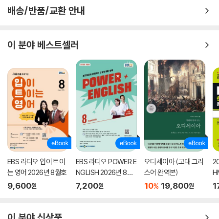
배송/반품/교환 안내
이 분야 베스트셀러
EBS 라디오 입이 트이
EBS 라디오 POWER E
오디세이아 (고대 그리
2
는 영어 2026년 8월호
NGLISH 2026년 8월
스어 완역본)
H
호
룹
9,600
7,200
10
19,800
1
%
원
원
원
본
이 분야 신상품