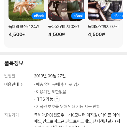
늑대와 향신료 24권
늑대와 양피지 08권
늑대와 양피지 07권
4,500
4,500
4,500
원
원
원
품목정보
발행일
2019년 09월 27일
이용안내
배송 없이 구매 후 바로 읽기
이용기간 제한없음
TTS 가능
저작권 보호를 위해 인쇄 기능 제공 안함
지원기기
크레마,PC(윈도우 - 4K 모니터 미지원),아이폰,아이
패드,안드로이드폰,안드로이드패드,전자책단말기(저