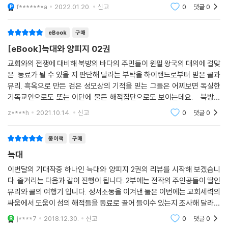
는 일련의 사건 위주로 진행이 된다. 특히 작중 중후반에 나오는 상황이 상
f*******a
2022.01.20.
신고
0
댓글
0
당히 의미심장했
eBook
구매
[eBook]늑대와 양피지 02권
교회와의 전쟁에 대비해 북방의 바다의 주민들이 윈필 왕국의 대의에 걸맞
은 동료가 될 수 있을 지 판단해 달라는 부탁을 하이랜드로부터 받은 콜과
뮤리. 흑옥으로 만든 검은 성모상의 기적을 믿는 그들은 어찌보면 독실한
기독교인으로도 또는 이단에 물든 해적집단으로도 보이는데요. 북방의
주민들이 사는 혹한의 추위의 척박한 캐손섬에는 술통에 빠져 살고있는
z****h
2021.10.14.
신고
0
댓글
0
섬의 성직자
종이책
구매
늑대
이번달의 기대작중 하나인 늑대와 양피지 2권의 리뷰를 시작해 보겠습니
다. 줄거리는 다음과 같이 진행이 됩니다. 2부에는 전작의 주인공들이 딸인
뮤리와 콜의 여행기 입니다. 성서소동을 이겨낸 둘은 이번에는 교회세력의
싸움에서 도움이 섬의 해적들을 동료로 끌어 들이수 있는지 조사해 달라고
하는데.. 재미있으니 꼭 구입해서 보시기를 권장합니다. ...
j****7
2018.12.30.
신고
0
댓글
0