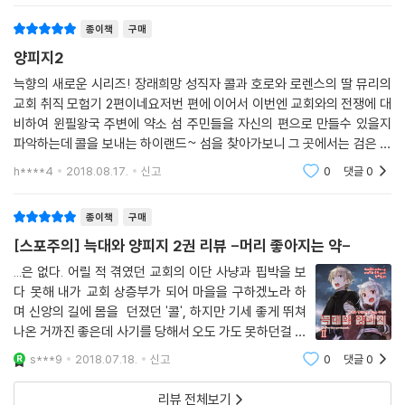
종이책
구매
양피지2
늑향의 새로운 시리즈! 장래희망 성직자 콜과 호로와 로렌스의 딸 뮤리의
교회 취직 모험기 2편이네요저번 편에 이어서 이번엔 교회와의 전쟁에 대
비하여 윈필왕국 주변에 약소 섬 주민들을 자신의 편으로 만들수 있을지
파악하는데 콜을 보내는 하이랜드~ 섬을 찾아가보니 그 곳에서는 검은 성
모님이라는 것을 믿고 있었는데요 그 검은 성모님에 대해 얽힌 전설들과
h****4
2018.08.17.
신고
0
댓글
0
이야기들이 이번 권
종이책
구매
[스포주의] 늑대와 양피지 2권 리뷰 -머리 좋아지는 약-
...은 없다. 어릴 적 겪였던 교회의 이단 사냥과 핍박을 보
다 못해 내가 교회 상층부가 되어 마을을 구하겠노라 하
며 신앙의 길에 몸을 던졌던 '콜', 하지만 기세 좋게 뛰쳐
나온 거까진 좋은데 사기를 당해서 오도 가도 못하던걸 로
렌스와 호로에게 주워지게 되고 그들과 여행하며 많은 것
s***9
2018.07.18.
신고
0
댓글
0
을 보고 느끼며 성장하였습니다. 지금은 20대 청년으로
자라난 그는 여
리뷰 전체보기