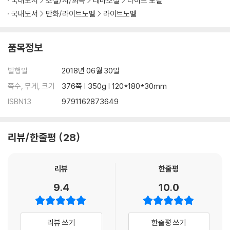
국내도서
소설/시/희곡
테마소설
라이트 노벨
국내도서
만화/라이트노벨
라이트노벨
품목정보
발행일
2018년 06월 30일
쪽수, 무게, 크기
376쪽 | 350g | 120*180*30mm
ISBN13
9791162873649
리뷰/한줄평
28
리뷰
한줄평
9.4
10.0
리뷰 쓰기
한줄평 쓰기