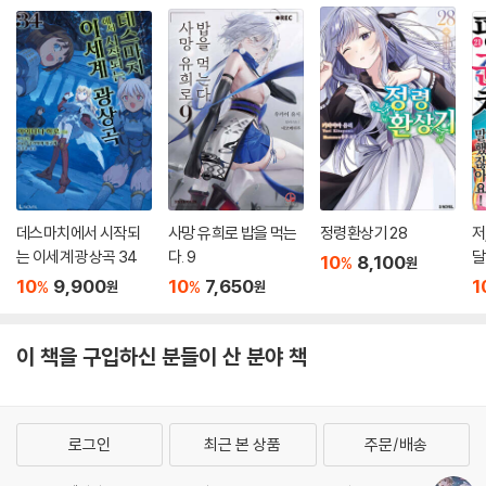
데스마치에서 시작되
사망 유희로 밥을 먹는
정령환상기 28
저
는 이세계 광상곡 34
다. 9
달
10
8,100
%
원
10
9,900
10
7,650
1
%
%
원
원
이 책을 구입하신 분들이 산 분야 책
로그인
최근 본 상품
주문/배송