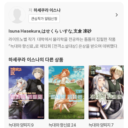
저
하세쿠라 이스나
관심작가 알림신청
Isuna Hasekura,はせくら いすな,支倉 凍砂
라이트노벨 작가. 대학에서 물리학을 전공하는 틈틈이 집필한 작품
『늑대와 향신료』로 제12회 [전격소설대상] 은상을 받으며 데뷔했다.
하세쿠라 이스나
의 다른 상품
늑대와 양피지 9
늑대와 향신료 24
늑대와 양피지 7