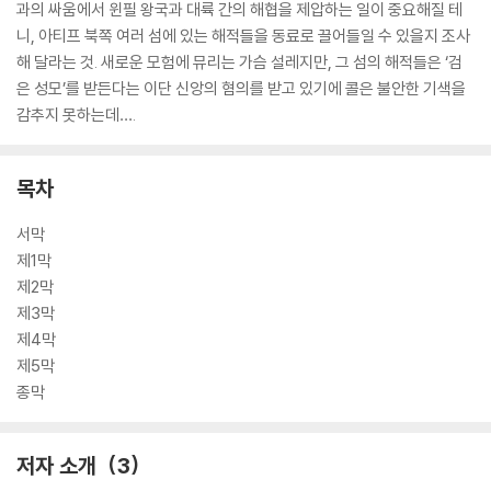
과의 싸움에서 윈필 왕국과 대륙 간의 해협을 제압하는 일이 중요해질 테
니, 아티프 북쪽 여러 섬에 있는 해적들을 동료로 끌어들일 수 있을지 조사
해 달라는 것. 새로운 모험에 뮤리는 가슴 설레지만, 그 섬의 해적들은 ‘검
은 성모’를 받든다는 이단 신앙의 혐의를 받고 있기에 콜은 불안한 기색을
감추지 못하는데….
목차
서막
제1막
제2막
제3막
제4막
제5막
종막
저자 소개
3