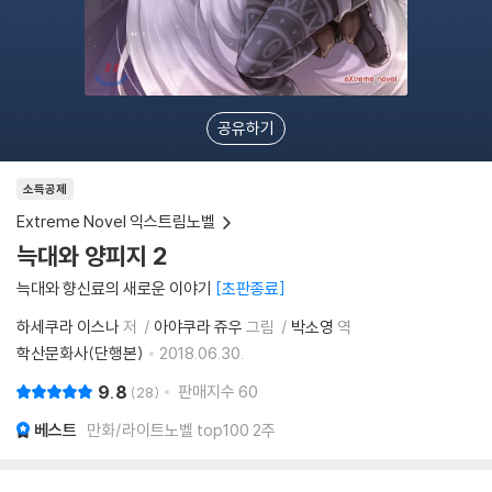
공유하기
소득공제
Extreme Novel 익스트림노벨
늑대와 양피지 2
늑대와 향신료의 새로운 이야기
초판종료
하세쿠라 이스나
저
아야쿠라 쥬우
그림
박소영
역
학산문화사(단행본)
2018.06.30.
9.8
판매지수
60
28
베스트
만화/라이트노벨 top100 2주