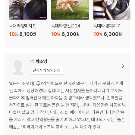
늑대와 양피지 9
늑대와 향신료 24
늑대와 양피지 7
10
8,100
10
6,300
10
6,300
%
%
%
원
원
원
역
박소영
관심작가 알림신청
일본인 조모(祖母)의 영향으로 한국과 일본 두 나라의 문화가 혼재
된 속에서 성장하였다. 십대 때는 세상천지를 돌아다니다가 그 어느
골짜기에 엎어진다 해도 아까울 것 없으리라 생각했으나, 번역일을
천직으로 삼게 된 후로는 몸은 늘 한 자리, 그러나 마음만은 시공을 넘
나들며 살고 있다. 잡지, 만화, 소설, 애니메이션, 다큐멘터리 등 장르
를 가리지 않고 번역활동을 즐기며 하고 있으며, 대표역서로는 『슬픈
예감』, 『히라이가이 코츠의 추리 노트』 외 다수가 있다.