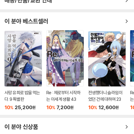
배송/반품/교환 안내
이 분야 베스트셀러
사망 유희로 밥을 먹는
Re : 제로부터 시작하
전생했더니 슬라임이
R
다. 9 특별판
는 이세계 생활 43
었던 건에 대하여 23
는
10
25,200
10
7,200
10
12,600
1
%
%
%
원
원
원
이 분야 신상품