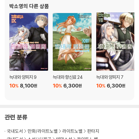
박소영
의 다른 상품
늑대와 양피지 9
늑대와 향신료 24
늑대와 양피지 7
10
8,100
10
6,300
10
6,300
%
%
%
원
원
원
관련 분류
국내도서
만화/라이트노벨
라이트노벨
판타지