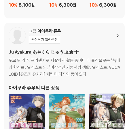
10
8,100
10
6,300
10
6,300
%
%
%
원
원
원
그림
아야쿠라 쥬우
관심작가 알림신청
Ju Ayakura,あやくら じゅう,文倉 十
도쿄 도 거주. 프리랜서로 자잘하게 활동 중이다. 대표작으로는 『늑대
와 향신료』 일러스트 외, 『이상적인 기둥서방 생활』 일러스트. VOCA
LOID [유즈키 유카리] 캐릭터 디자인 등이 있다.
아야쿠라 쥬우
의 다른 상품