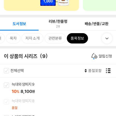
리뷰/한줄평
도서정보
배송/반품/교환
28
개
목차
저자 소개
관련분류
품목정보
이 상품의 시리즈
9
알림신청
전체선택
품절포함
늑대와 양피지 9
10
8,100
%
원
늑대와 양피지 8
품절