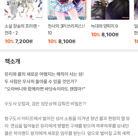
소설 장송의 프리렌 -
천사의 3P(쓰리피스)!
늑대와 양피지 9
일
전주- 2
10
한
10
8,100
%
원
10
7,200
10
8,100
1
%
%
원
원
책소개
뮤리와 콜의 새로운 여행지는 해적이 사는 섬!
두 사람은 무사히 돌아올 수 있을 것인가?
“오라버니와 함께라면 바닷속이라도 괜찮아!”
수도사 오텀과, 검은 성모상에 감춰진 비밀은?!
항구도시 아티프에서 벌어진 성서 소동을 이겨낸 청년 콜과 현랑의 딸 뮤
리. 연심을 털어놓은 뮤리에게 맹렬한 구애를 받으며 하루하루를 보내던
콜은 하이랜드 왕자에게 새로운 임무를 받는다. 앞으로 벌어질 교회 세력