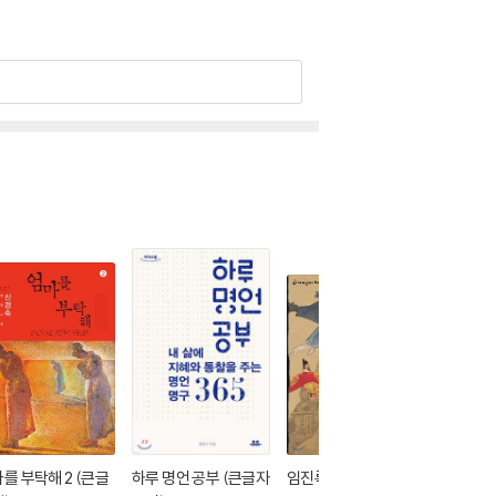
를 부탁해 2 (큰글
하루 명언 공부 (큰글자
임진록 (큰글자도서)
알로하, 