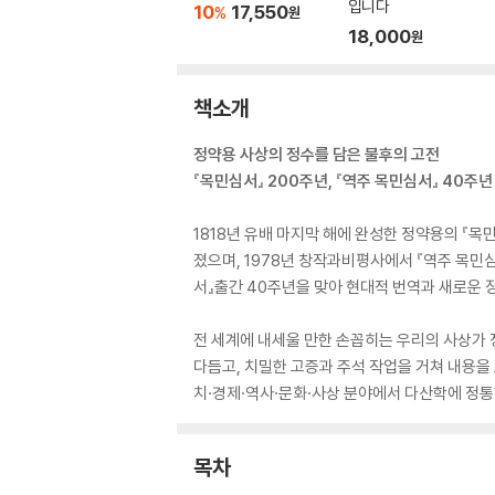
입니다
10
17,550
%
원
18,000
원
책소개
정약용 사상의 정수를 담은 불후의 고전
『목민심서』 200주년, 『역주 목민심서』 40주
1818년 유배 마지막 해에 완성한 정약용의 『
졌으며, 1978년 창작과비평사에서 『역주 목민
서』출간 40주년을 맞아 현대적 번역과 새로운 
전 세계에 내세울 만한 손꼽히는 우리의 사상가 
다듬고, 치밀한 고증과 주석 작업을 거쳐 내용을
치·경제·역사·문화·사상 분야에서 다산학에 정통
목차