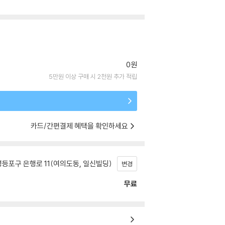
0원
5만원 이상 구매 시 2천원 추가 적립
카드/간편결제 혜택을 확인하세요
등포구 은행로 11(여의도동, 일신빌딩)
변경
무료