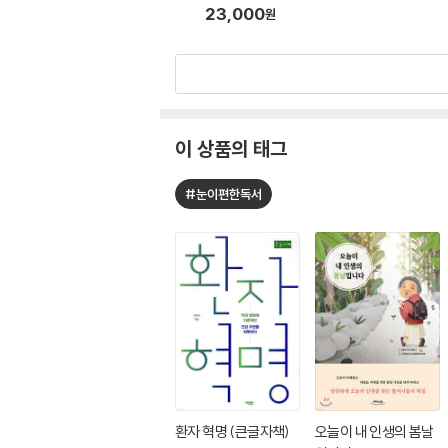
23,000
원
이 상품의 태그
#눈이편한독서
환자 혁명 (큰글자책)
오늘이 내 인생의 봄날