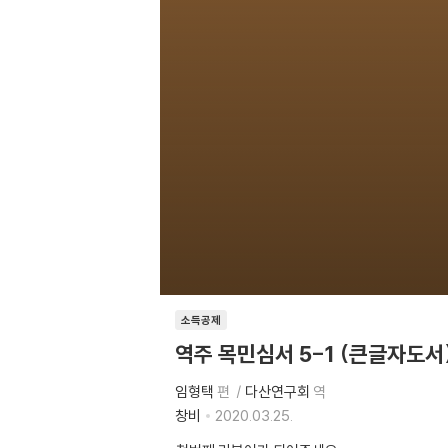
소득공제
역주 목민심서 5-1 (큰글자도서
임형택
편
다산연구회
역
창비
2020.03.25.