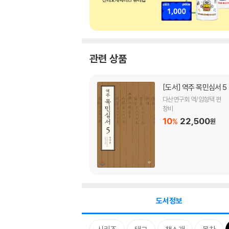
관련 상품
[도서]
역주 목민심서 5
다산연구회 역/임형택 편
창비
10
22,500
%
원
도서정보