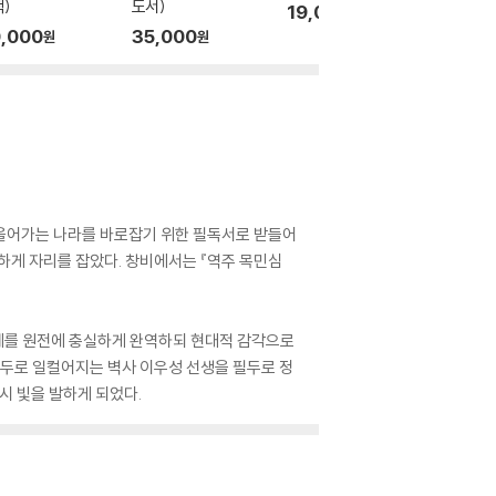
)
도서)
(큰글자
19,000
원
,000
35,000
23,0
원
원
 기울어가는 나라를 바로잡기 위한 필독서로 받들어
하게 자리를 잡았다. 창비에서는 『역주 목민심
전체를 원전에 충실하게 완역하되 현대적 감각으로
태두로 일컬어지는 벽사 이우성 선생을 필두로 정
시 빛을 발하게 되었다.