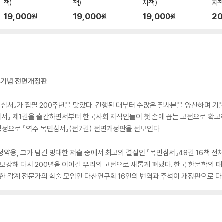
책)
책)
자책)
자책
19,000
19,000
19,000
20
원
원
원
년 기념 전면개정판
목민심서』가 집필 200주년을 맞았다. 간행된 때부터 수많은 필사본을 양산하며
심서』 제1권을 출간하면서부터 한국사회 지식인들이 첫 손에 꼽는 고전으로 확고
장정으로 『역주 목민심서』(전7권) 전면개정판을 선보인다.
정약용, 그가 남긴 방대한 저술 중에서 최고의 결실인 『목민심서』48권 16책 
 보강해 다시 200년을 이어갈 우리의 고전으로 새롭게 펴냈다. 한국 한문학의 
한 각계 전문가의 학술 모임인 다산연구회 16인의 번역과 주석이 개정판으로 다