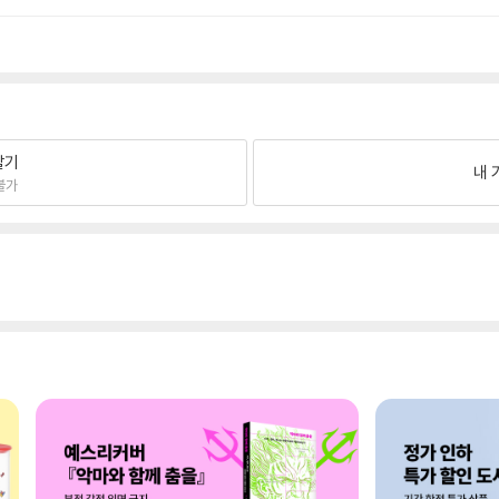
팔기
내 
불가