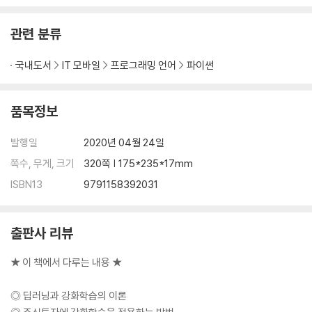
___2.3.1 오차 역전파 기법
___2.3.2 최적해 탐색 기법
관련 분류
___2.3.3 과적합 해결 기법
2.4 고급 인공 신경망 구조
국내도서
IT 모바일
프로그래밍 언어
파이썬
___2.4.1 순환 신경망
___2.4.2 LSTM 신경망
___2.4.3 합성곱 신경망
품목정보
2.5 딥러닝 적용 사례
___2.5.1 기계 번역
발행일
2020년 04월 24일
___2.5.2 음성 인식
쪽수, 무게, 크기
320쪽 | 175*235*17mm
___2.5.3 이미지 인식
ISBN13
9791158392031
2.6 이번 장의 요점
▣ 03장: 배경 이론 3 - 강화학습이란?
출판사 리뷰
3.1 강화학습의 기초가 된 마르코프 의사 결정 과정
___3.1.1 마르코프 가정
★ 이 책에서 다루는 내용 ★
___3.1.2 마르코프 과정
___3.1.3 마르코프 의사 결정과정
◎ 딥러닝과 강화학습의 이론
3.2 상태 가치 함수와 상태-행동 가치 함수