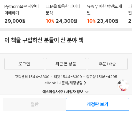
Pythonn으로 자연어
LLM을 활용한 데이터
요즘 우아한 백엔드 개
파
___5.3.1 환경 모듈의 주요 속성과 함수
이해하기
분석
발
알
___5.3.2 코드 조각: 환경 클래스
29,000
10
24,300
10
23,400
2
5.4 에이전트 모듈 개발
%
%
원
원
원
___5.4.1 에이전트 모듈의 주요 속성과 함수
___5.4.2 코드 조각 1: 에이전트 클래스의 상수 선언
이 책을 구입하신 분들이 산 분야 책
___5.4.3 코드 조각 2: 에이전트 클래스의 생성자
___5.4.4 코드 조각 3: 에이전트 클래스의 함수
5.5 신경망 모듈 개발
___5.5.1 신경망 모듈의 주요 속성과 함수
로그인
최근 본 상품
주문/배송
___5.5.2 코드 조각 1: 신경망 클래스
고객센터 1544-3800
티켓 1544-6399
중고샵 1566-4295
___5.5.3 코드 조각 2: DNN 클래스
eBook 1:1문의/채팅상담
___5.5.4 코드 조각 3: LSTMNetwork 클래스
___5.5.5 코드 조각 4: CNN 클래스
예스이십사(주) 사업자 정보
5.6 가시화 모듈 개발
이용약관
개인정보처리방침
청소년보호정책
절판
개정판 보기
___5.6.1 가시화 모듈의 주요 속성과 함수
PC버전
회사소개
거래처관계자께
___5.6.2 가시화 모듈이 만들어 내는 정보
도서홍보
광고
___5.6.3 코드 조각 1: 가시화기 클래스의 생성자
Copyright © YES24 Corp. All Rights Reserved.
MATOM11
___5.6.4 코드 조각 2: 가시화 준비 함수