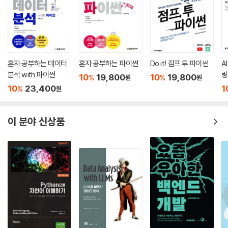
▣ 05장: 모듈 개발 - 강화학습 기반 주식투자 시스템 개발
5.1 RLTrader 개발에 필요한 환경
___5.1.1 아나콘다 설치
___5.1.2 텐서플로 설치
혼자 공부하는 데이터
혼자 공부하는 파이썬
Do it! 점프 투 파이썬
A
___5.1.3 plaidML 설치
분석 with 파이썬
링
10
19,800
10
19,800
%
%
원
원
5.2 RLTrader의 설계
10
23,400
1
%
원
___5.2.1 모듈 구조
___5.2.2 디렉터리 구조
___5.2.3 클래스 다이어그램
이 분야 신상품
___5.2.4 환경 모듈 개요
___5.2.5 에이전트 모듈 개요
___5.2.6 강화학습 학습기 모듈 개요
___5.2.7 신경망 모듈개요
___5.2.8 가시화 모듈개요
___5.2.9 학습기 모듈 개요
___5.2.10 실행 모듈 개요
___5.2.11 기타 모듈
5.3 환경 모듈 개발