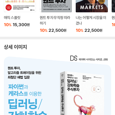
매직 스플릿
퀀트 투자 무작정 따라
나는 어떻게 시장을 이
퀀
하기
겼나
10
15,300
1
%
원
10
22,500
10
22,500
%
%
원
원
상세 이미지