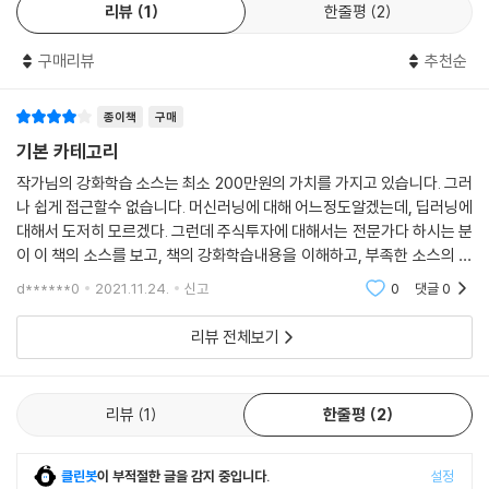
리뷰
1
한줄평
2
___3.6.3 Q-러닝(Q-learning, QL)과 DQN(deep Q-network)
___3.6.4 정책 경사(policy gradient, PG)
구매리뷰
추천순
___3.6.5 액터-크리틱
___3.6.6 A2C(advantage actor-critic)
종이책
구매
___3.6.7 A3C(asynchronous advantage actor-critic)
기본 카테고리
3.6.8 주요 강화학습 기법 정리
3.7 강화학습 적용 사례
작가님의 강화학습 소스는 최소 200만원의 가치를 가지고 있습니다. 그러
나 쉽게 접근할수 없습니다. 머신러닝에 대해 어느정도알겠는데, 딥러닝에
___3.7.1 벽돌 깨기
대해서 도저히 모르겠다. 그런데 주식투자에 대해서는 전문가다 하시는 분
___3.7.2 알파고
이 이 책의 소스를 보고, 책의 강화학습내용을 이해하고, 부족한 소스의 부
3.8 이번 장의 요점
분을 채우면, 딥러닝 강화학습에 대해서 이해하는 계기를 찾을 수 있으며,
d******0
2021.11.24.
신고
0
댓글
0
또다른 강
▣ 04장: 배경 이론 4 - 강화학습을 이용한 주식투자란?
리뷰 전체보기
4.1 직관적으로 강화학습 전략 알아보기
___4.1.1 강화학습을 이용한 주식투자 구조
___4.1.2 차트 데이터 이해하기
리뷰
1
한줄평
2
___4.1.3 차트 데이터를 바탕으로 강화학습을 하는 방식
___4.1.4 거래 수수료와 거래세
___4.1.5 무작위 행동 결정(탐험)과 무작위 행동 결정 비율(엡실론)
클린봇
이 부적절한 글을 감지 중입니다.
설정