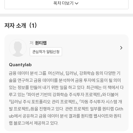
목차 더보기
___1.4.2 저 PER+저 PBR+저 PCR 전략
___1.4.3 조셉 피오트로스키 F-Score
1.5 퀀트투자 트렌드
저자 소개
1
1.6 포트폴리오 평가
1.7 이번 장의 요점
저
퀀티랩
▣ 02장: 배경 이론 2 - 딥러닝이란?
관심작가 알림신청
2.1 딥러닝 개요
___2.1.1 딥러닝의 정의와 역사
Quantylab
___2.1.2 딥러닝이 최근에 주목받는 이유
금융 데이터 분석 그룹. 머신러닝, 딥러닝, 강화학습 등의 다양한 기
___2.1.3 딥러닝으로 풀고자 하는 문제
술을 연구하고 금융 데이터를 분석하여 금융 투자에 도움이 될 의미
2.2 딥러닝 발전 과정
있는 정보를 만들어 내기 위한 일을 하고 있다. 최근에는 이 책에서 다
___2.2.1 퍼셉트론
루고 있는 「파이썬 기반의 강화학습 주식투자 프로젝트」와 더불어
___2.2.2 인공 신경망
「딥러닝 주식 포트폴리오 관리 프로젝트」, 「자동 주식투자 시스템 개
___2.2.3 다양한 활성화 함수 출현
발 프로젝트」등을 진행하고 있다. 관련 프로젝트 일부를 퀀티랩 Gith
___2.2.4 출력층에서 활성화 함수를 사용
ub에서 공유하고 금융 데이터 분석 결과를 퀀티랩 웹사이트와 퀀티
___2.2.5 심층 신경망
랩 블로그에서 제공하고 있다.
2.3 딥러닝에 필요한 핵심 기술