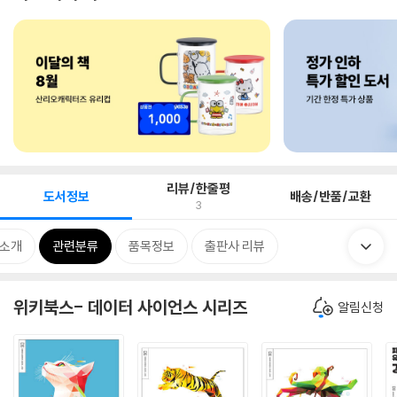
리뷰/한줄평
도서정보
배송/반품/교환
3
 소개
관련분류
품목정보
출판사 리뷰
위키북스- 데이터 사이언스 시리즈
알림신청