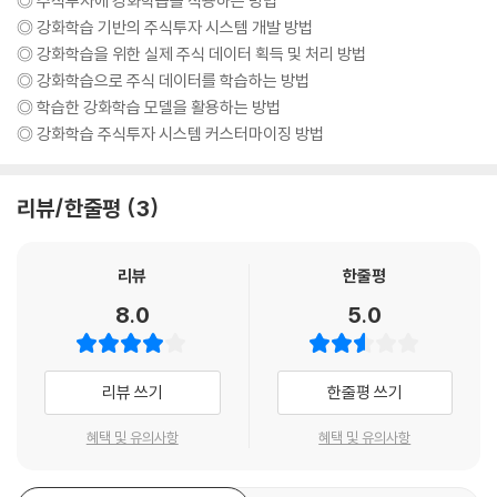
◎ 주식투자에 강화학습을 적용하는 방법
___3.2.1 상태 가치 함수(state-value function)
◎ 강화학습 기반의 주식투자 시스템 개발 방법
___3.2.2 상태-행동 가치 함수(action-value function)
◎ 강화학습을 위한 실제 주식 데이터 획득 및 처리 방법
3.3 벨만 방정식(Bellman equation)
◎ 강화학습으로 주식 데이터를 학습하는 방법
___3.3.1 벨만 기대 방정식(Bellman expectation equation)
◎ 학습한 강화학습 모델을 활용하는 방법
___3.3.2 벨만 최적 방정식(Bellman optimality equation)
◎ 강화학습 주식투자 시스템 커스터마이징 방법
3.4 MDP를 위한 동적 프로그래밍(dynamic programming)
___3.4.1 정책 반복(policy iteration)
___3.4.2 가치 반복(value iteration)
리뷰/한줄평
3
___3.4.3 동적 프로그래밍의 한계와 강화학습이 필요한 이유
3.5 주요 강화학습 개념
리뷰
한줄평
___3.5.1 강화학습 표기법(notation)
___3.5.2 Model-based vs. Model-free
8.0
5.0
___3.5.3 예측(prediction)과 제어(control)
___3.5.4 부트스트랩(bootstrap)
___3.5.5 On-policy vs. Off-policy
리뷰 쓰기
한줄평 쓰기
___3.5.6 이용(exploitation)과 탐험(exploration)
혜택 및 유의사항
혜택 및 유의사항
3.6 주요 강화학습 기법
___3.6.1 몬테카를로 학습(Monte-Carlo learning, MC)
___3.6.2 시간차 학습(temporal-difference learning, TD)