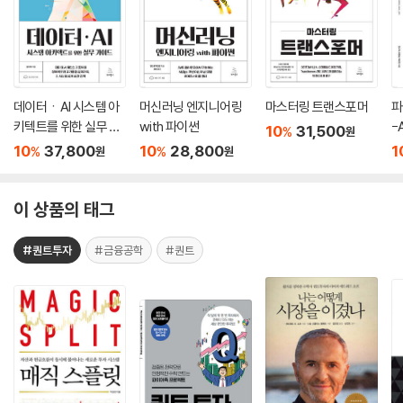
데이터ㆍAI 시스템 아
머신러닝 엔지니어링
마스터링 트랜스포머
파
키텍트를 위한 실무 가
with 파이썬
-
10
31,500
%
원
이드
화
10
37,800
10
28,800
1
%
%
원
원
이 상품의 태그
#퀀트투자
#금융공학
#퀀트