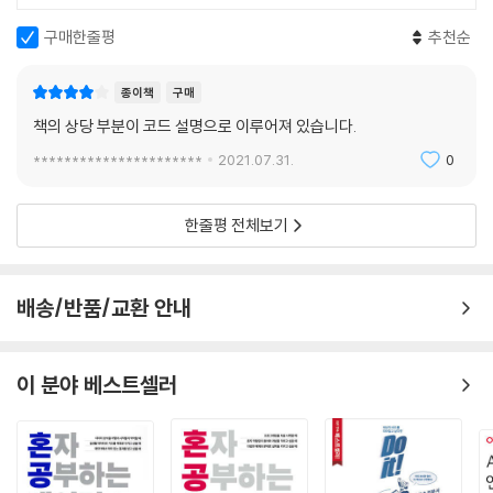
4.2 강화학습 효과를 차별화하는 요인들
___4.2.1 차별화 요인 1: 학습 데이터 구성
구매한줄평
추천순
___4.2.2 차별화 요인 2: 지연 보상 임곗값
___4.2.3 차별화 요인 3: 행동 종류
종이책
구매
___4.2.4 차별화 요인 5: 신경망
책의 상당 부분이 코드 설명으로 이루어져 있습니다.
___4.2.5 차별화 요인 6: 강화학습 기법
**********************
2021.07.31.
0
4.3 차트 데이터와 학습 데이터 살펴보기
___4.3.1 차트 데이터
___4.3.2 학습 데이터
한줄평 전체보기
4.4 주식투자 강화학습 절차(process)
___4.4.1 주식투자 강화학습 순서도
___4.4.2 행동 결정
배송/반품/교환 안내
___4.4.3 결정된 행동 수행
___4.4.4 배치 학습 데이터 생성 및 신경망 업데이트
4.5 주식투자 강화학습 과정 및 결과 확인 방법
이 분야 베스트셀러
___4.5.1 강화학습 과정 확인의 필요성
___4.5.2 강화학습 과정을 로그로 남기기
___4.5.3 강화학습 과정을 이미지로 가시화하기
4.6 이번 장의 요점