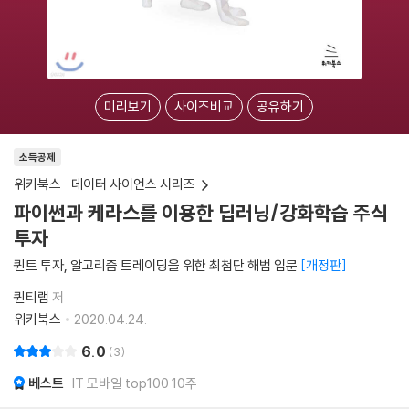
미리보기
사이즈비교
공유하기
소득공제
위키북스- 데이터 사이언스 시리즈
파이썬과 케라스를 이용한 딥러닝/강화학습 주식
투자
퀀트 투자, 알고리즘 트레이딩을 위한 최첨단 해법 입문
개정판
퀀티랩
저
위키북스
2020.04.24.
6.0
3
베스트
IT 모바일 top100 10주