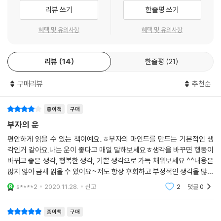
은 이처럼 사소한 차이에서 비롯됩니다.
지 않는 경향이 있다. 운을 바라는 행위를 땀 흘리지 않고 쉽게 결과를 얻으
리뷰 쓰기
한줄평 쓰기
--- p.134, 「4강 기회 - ‘운이 좋다’고 말하는 사람이 진짜 운 좋은 사람입
려는 도둑놈 심보쯤으로 여기는 것이다. 그러나 운이란 노력 없이 대가만
니다」 중에서
바라는 요행수나 사행심이 아니다. 운 또한, 한 치 앞을 내다보지 못하는 인
혜택 및 유의사항
혜택 및 유의사항
생에서 우리들이 할 수 있는 노력의 한 ‘방편’이다.
신은 인간을 창조할 때 화려한 꽃으로 만들었습니다. 그런데도 어른들은
자식한테 ‘남들의 눈에 튀지 않게 조심하라.’고 가르쳐왔죠. 이래서 꽃이 잡
리뷰
14
한줄평
21
사실 따지고 보면 정말 말 그대로 순전히 운이 좋은 경우는 별로 없다. 운이
초로 자랄 수밖에 없는 겁니다. 어른들은 ‘튀어서는 안 된다.’고 말했는지
좋았던 데도 다 저마다의 이유가 숨어 있는 법이다. 예를 들어 매사에 잘 웃
구매리뷰
추천순
몰라도, 사회에 나가면 눈에 띄어야 살아남을 수 있습니다. 꽃은 꽃으로서
고 긍정적인 사람에게 운이 모이게 마련인데, 보통 사람들은 그 웃음과 운
눈에 띄어야만 하는 거지요. 알다시피 사람의 인생은 한 번뿐입니다. 신은
을 서로 연결시킬 생각도 하지 못한다. 하지만 운의 입구를 넓히는 데 있어
여러분을 한 번뿐인 파티에 초대한 겁니다. “참 멋있네요!”라는 말을 들을
종이책
구매
웃음은 가장 기본 중의 기본이다. 웃을 때 비로소 미간이 열리며, 미간이 열
만큼 멋진 모습으로 파티에 참석하는데, 나쁠 게 뭐가 있겠습니까? 자기
부자의 운
려야 좋은 아이디어가 샘물처럼 솟아오르는 ‘제3의 눈’도 열리니까. 또 저
자신을 더욱더 멋있는 모습으로 가꿔보세요. 한 번뿐인 파티에 초대받았으
자는 인간이 곤란에 처하지 않기 위해 신이 내린 선물이 바로 ‘웃음’이라고
편안하게 읽을 수 있는 책이예요..ㅎ부자의 마인드를 만드는 기본적인 생
니 축제를 마음껏 즐기시고요. 꽃으로서 당당하게 살아가는 겁니다.
말한다. 이런 인간의 특권을 잘 활용하지 않는다면, 설사 부자가 되어도 ‘왜
각인거 같아요.나는 운이 좋다고 매일 말해보세요ㅎ생각을 바꾸면 행동이
--- p.213, 「5강 관계 - 신은 여러분을 한 번뿐인 파티에 초대하였습니다」
난 행복하지 않지?’라며 얼굴을 찡그린 채 살아가게 된다. 그러면 제3의 눈
바뀌고 좋은 생각, 행복한 생각, 기쁜 생각으로 가득 채워보세요 ^^내용은
중에서
많지 않아 금새 읽을 수 있어요~저도 항상 후회하고 부정적인 생각을 많이
도 저절로 닫히고, 자신의 운세는 점차 떨어지기 시작한다. 당신의 운을 끌
했거든요. 근데 그런 말과 생각을 하면 그렇게 가더라구요 ^^현실은 불행
어올리려면 웃는 얼굴로 사람을 대하라. 이 단순한 법칙이 ‘운 좋은 사람’이
s****2
2020.11.28.
신고
2
댓글
0
하지만 그걸 뚤
되는 첫걸음이다.
종이책
구매
원하는 만큼 운을 끌어당기는