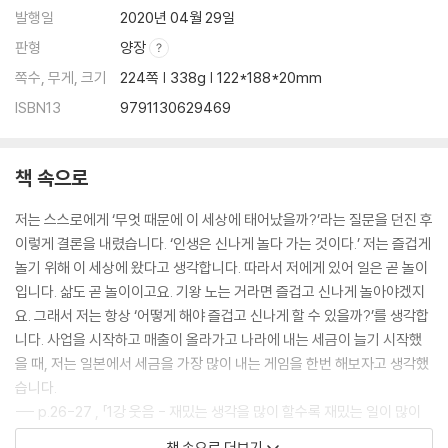
상대의 약점을 감싸줄 때 인간의 가치가 빛납니다
발행일
2020년 04월 29일
세상에서 나를 가장 잘 돕는 사람은 바로 ‘자기 자신’입니다
판형
양장
쪽수, 무게, 크기
224쪽 | 338g | 122*188*20mm
ISBN13
9791130629469
책 속으로
저는 스스로에게 ‘무엇 때문에 이 세상에 태어났을까?’라는 질문을 던진 후
이렇게 결론을 내렸습니다. ‘인생은 신나게 놀다 가는 것이다.’ 저는 즐겁게
놀기 위해 이 세상에 왔다고 생각합니다. 따라서 저에게 있어 일은 곧 놀이
입니다. 삶도 곧 놀이이고요. 기왕 노는 거라면 즐겁고 신나게 놀아야겠지
요. 그래서 저는 항상 ‘어떻게 해야 즐겁고 신나게 할 수 있을까?’를 생각합
니다. 사업을 시작하고 매출이 올라가고 나라에 내는 세금이 늘기 시작했
을 때, 저는 일본에서 세금을 가장 많이 내는 게임을 한번 해보자고 생각했
습니다.
--- p.26-27 , 「1강 웃음 - 재밌는 생각을 많이 할수록 재밌는 일이 많이
일어납니다」 중에서
책 속으로 더보기