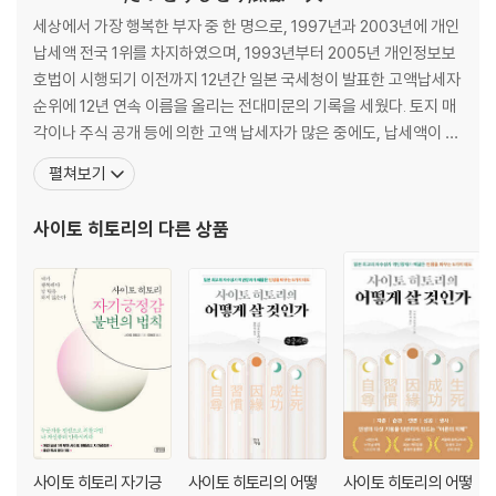
손쓸 수 없는 문제로 고민하지 마세요
세상에서 가장 행복한 부자 중 한 명으로, 1997년과 2003년에 개인
시련은 나를 성장시키기 위해 하늘이 준 기회입니다
납세액 전국 1위를 차지하였으며, 1993년부터 2005년 개인정보보
고생을 사서 할 필요까진 없습니다
호법이 시행되기 이전까지 12년간 일본 국세청이 발표한 고액납세자
원래 행복의 기준은 사람마다 다른 겁니다
순위에 12년 연속 이름을 올리는 전대미문의 기록을 세웠다. 토지 매
필요 없는 것을 많이 가지려 하면 고통으로 돌아옵니다
각이나 주식 공개 등에 의한 고액 납세자가 많은 중에도, 납세액이 전
슬픔과 어울리지 않는 행동을 할 때 우울함이 날아갑니다
부 사업소득이어서 토지 주식 비포함 납세액은 매년 전국 1위를 기록
펼쳐보기
불안함은 살아 있다는 증거입니다
하였다. 이는 일본 3대 경영자로 손꼽히는 파나소닉 Panasonic의
완벽주의를 버리면 인생이 즐거워집니다
창립자 마쓰시다 고노스케도 달성하지 못한 대기록이다. 화장품과 건
사이토 히토리
의 다른 상품
주행차선, 추월차선을 번갈아 타면서 자유를 만끽하세요
강식품 판매 회사인 긴자마루칸의 창업자이
두려움을 없애려면 싫어하는 일을 해야 합니다
3강. 돈
“도리에 맞는 일을 하는 것이 가장 득이 됩니다”
돈을 불러모으는 것은 ‘요령’이 아니라 ‘사람’입니다
돈에게도 주인을 선택할 권리가 있습니다
돈을 쓰는 사람에게 지혜가 있을 때 돈이 힘을 갖습니다
‘사람은 늙는다’는 사실을 받아들이는 것도 경제관념입니다
사이토 히토리 자기긍
사이토 히토리의 어떻
사이토 히토리의 어떻
내가 가진 것을 유지하는 게 훨씬 대단한 일입니다