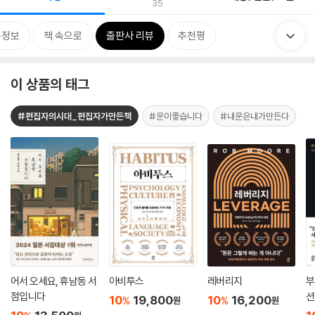
35
목정보
책 속으로
출판사 리뷰
추천평
이 상품의 태그
#편집자의시대_편집자가만든책
#운이좋습니다
#내운은내가만든다
어서 오세요, 휴남동 서
아비투스
레버리지
부
점입니다
션
10
19,800
10
16,200
%
%
원
원