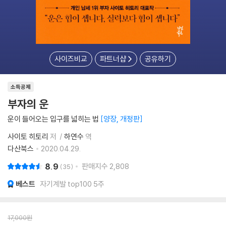
사이즈비교
파트너샵
공유하기
소득공제
부자의 운
운이 들어오는 입구를 넓히는 법
양장, 개정판
사이토 히토리
저
하연수
역
다산북스
2020.04.29.
8.9
판매지수
2,808
35
베스트
자기계발 top100 5주
17,000
원