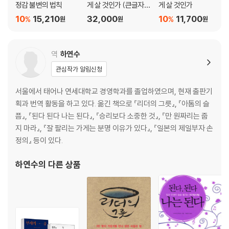
정감 불변의 법칙
게 살 것인가 (큰글자
게 살 것인가
빠른 것에는 늘 수요가 있습니다
책)
10
15,210
32,000
10
11,700
%
%
원
원
원
돈, 돈 하지 말고 자기 할 일을 열심히 하면 됩니다
묵묵히 열심히 사는 사람이야말로 정말 대단한 사람입니다
베풀면 언젠가 반드시 돌아옵니다
역
하연수
나에게 돈을 주는 사람을 기쁘게 하는 게 ‘자기 투자’입니다
관심작가 알림신청
최소 10년은 내다볼 수 있어야 부자가 됩니다
서울에서 태어나 연세대학교 경영학과를 졸업하였으며, 현재 출판기
4강. 기회
획과 번역 활동을 하고 있다. 옮긴 책으로 『리더의 그릇』, 『아톰의 슬
“성공은 머리가 아니라 눈과 발로 하는 겁니다”
픔』, 『된다 된다 나는 된다』, 『승리보다 소중한 것』, 『만 원짜리는 줍
지 마라』, 『잘 팔리는 가게는 분명 이유가 있다』, 『일본의 제일부자 손
운은 실력보다 힘이 셉니다
정의』 등이 있다.
‘운이 좋다’고 말하는 사람이 진짜 운 좋은 사람입니다
‘당신이 없으면 곤란하다’는 말을 듣는 사람이 되세요
하연수
의 다른 상품
빠른 일처리를 하면서 실수가 없을 때 ‘프로’라 합니다
도박의 세계에서는 이기는 자가 운이 나쁜 겁니다
꾸중을 들었던 경험에 재능에 대한 힌트가 숨어 있습니다
창피한 경험이야말로 성장의 원동력입니다
좋은 일과 나쁜 일은 꼭 함께 옵니다