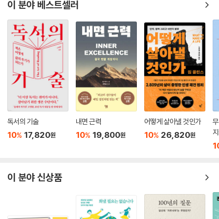
이 분야 베스트셀러
독서의 기술
내면 근력
어떻게 살아낼 것인가
무
지
10
17,820
10
19,800
10
26,820
%
%
%
원
원
원
1
이 분야 신상품