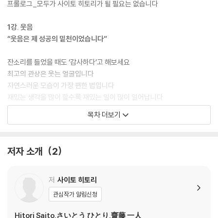
프롤로그_모두가 사이토 히토리가 될 필요는 없습니다
1강. 웃음
“웃음은 제 성공의 밑천이었습니다”
잔소리를 들었을 때도 ‘감사하다’고 해보세요
최고의 관상은 웃는 얼굴입니다
자연스러운 모습이 가장 편한 법입니다
재밌는 생각을 많이 할수록 재밌는 일이 많이 일어납니다
‘웃음’은 곤경에 처하지 않도록 신이 내린 능력입니다
목차 더보기
웃는 얼굴로 애정 어린 말을 하면 신을 도울 수 있습니다
사람은 누구나 무언가를 배우며 살아갑니다
‘어느 쪽이 옳은가’보다 ‘어느 쪽이 즐거운가’를 따지세요
저자 소개
2
불길한 숫자도 생각하기 나름입니다
2강. 행복
저
사이토 히토리
“지금 하고 있는 고민도 1년 뒤에는 분명 사라집니다”
관심작가 알림신청
평생토록 하는 고민이란 건 없습니다
Hitori Saito,さいとう ひとり,齋藤 一人