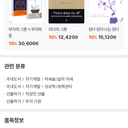
100퍼센트 내 책임이라 여길 때 답이 보입니다
너무 신중한 것보다 바로 행동으로 옮기는 편이 낫습니다
지나간 과거도 바꿀 수 있습니다
뭔가를 배우려는 자세가 있으면 금방 성공합니다
부자의 그릇 + 부자의
리더의 그릇
된다 된다 나는 된다
운
5강. 관계
10
12,420
10
15,120
%
%
원
원
10
30,600
“바른 몸가짐, 웃는 얼굴, 애정 어린 말, 이 세 개면 충분합니다”
%
원
싸우지 않고 이기는 것이 진짜 승리입니다
상대를 변화시킬 수 없음을 깨닫는 것이 결혼 생활입니다
관련 분류
상대를 억지로 바꾸려 하는 쪽이 거의 지게 됩니다
싫은 사람과 만날 시간에 자기가 행복해지는 일을 하세요
국내도서
자기계발
처세술/삶의 자세
누구를 만나든 ‘호감’만은 받아내세요
국내도서
자기계발
성공학/경력관리
주위에 좋은 일이 생기면 꼭 다가가서 축하해주세요
선물하기
직장인 선물
400번은 반복해서 말할 수 있어야 가르칠 자격이 있습니다
선물하기
부자 기원
자신의 인생은 다른 사람이 평가하는 겁니다
매력은 사람과 돈을 끌어당깁니다
신은 여러분을 한 번뿐인 파티에 초대하였습니다
품목정보
‘서로의 약점’을 보완하면 ‘모두의 약점’을 극복할 수 있습니다