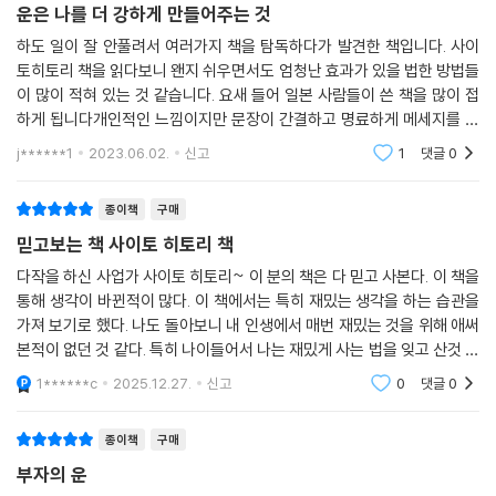
운은 나를 더 강하게 만들어주는 것
사람들의 마법의 말
하도 일이 잘 안풀려서 여러가지 책을 탐독하다가 발견한 책입니다. 사이
토히토리 책을 읽다보니 왠지 쉬우면서도 엄청난 효과가 있을 법한 방법들
저자는 천 명을 대상으로 ‘1년 전 자신의 고민이 무엇인지 기억하는가?’에
이 많이 적혀 있는 것 같습니다. 요새 들어 일본 사람들이 쓴 책을 많이 접
관한 설문조사를 벌인 적이 있다. 결과는 어땠을까? 1년 전 고민을 기억하
하게 됩니다개인적인 느낌이지만 문장이 간결하고 명료하게 메세지를 전
는 사람은 단 한 명도 없었다. 이 말인즉슨, 당신이 지금 하고 있는 고민도 1
달하는 면이 강한 것 같습니다. 이책도 그런 것 같습니다. 이해가 쉽고 좋은
j******1
2023.06.02.
신고
1
댓글
0
년 뒤에는 반드시 사라진다는 것을 뜻한다. 즉, 시간이 저절로 문제를 해결
문장들이 많이
해주는 것이다.
종이책
구매
명심하라. 시간은 늘 당신 편이다. 시계가 똑딱똑딱 하면서 가는 소리를 ‘운
믿고보는 책 사이토 히토리 책
이 좋다, 운이 좋다’라는 소리로 들을 수 있을 때, 비로소 당신을 옥죄고 있
다작을 하신 사업가 사이토 히토리~ 이 분의 책은 다 믿고 사본다. 이 책을
는 고민과 장애물에서 해방될 수 있다. 즉, ‘운이 들어오는 입구’를 넓히게
통해 생각이 바뀐적이 많다. 이 책에서는 특히 재밌는 생각을 하는 습관을
되는 것이다.
가져 보기로 했다. 나도 돌아보니 내 인생에서 매번 재밌는 것을 위해 애써
본적이 없던 것 같다. 특히 나이들어서 나는 재밌게 사는 법을 잊고 산것 같
살다 보면 누구나 ‘내 인생은 도대체 왜 이렇게 안 풀릴까?’ 싶은 암흑과도
다. 연구해봄직한 재밌게 살기!!! 이런 소중한 점을 깨우쳐 주는 사이토 히
1******c
2025.12.27.
신고
0
댓글
0
같은 시기를 거치기 마련이다. 하지만 그런 시기가 있다고 해서 ‘운이 나쁜
토리가
사람’인 것은 결코 아니다. 시련이란 ‘얼마나 나쁜 일을 잘 피할 수 있는지
종이책
구매
를 시험하는 게임’이기 때문이다. 이 게임에서 이기면, 그 사람에게는 성장
부자의 운
이라는 대가가 주어진다. 따라서 인생은 마치 복어 요리와도 같다. 복어에