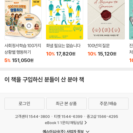
사회정서학습 100가지
화낼 필요는 없습니다
100년의 질문
진
상황별 행동하기
처
10
17,820
10
15,120
%
%
원
원
5
151,050
1
%
원
이 책을 구입하신 분들이 산 분야 책
로그인
최근 본 상품
주문/배송
고객센터 1544-3800
티켓 1544-6399
중고샵 1566-4295
eBook 1:1문의/채팅상담
예스이십사(주) 사업자 정보