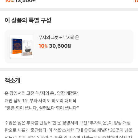
10
13,500
1
%
원
이 상품의 특별 구성
부자의 그릇 + 부자의 운
10
30,600
%
원
책소개
운 경영서의 고전 『부자의 운』 양장 개정판
개인 납세 1위 부자 사이토 히토리 대표작
“운은 힘이 셉니다, 실력보다 힘이 셉니다”
수많은 젊은 부자를 탄생케 한 운 경영서의 고전 『부자의 운』이 양장 개정
판으로 새롭게 출간됐다. 이 책을 소개한 국내 유튜브 채널만 30곳이 넘을
정도로, 이미 많은 독자가 이 책을 읽고 주변 사람들에게 추천하며 실제 자