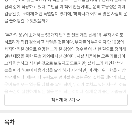
신의 삶에 적용하고 있다. 그만큼 이 책이 만들어내는 운의 효용성은 이미
검증된 것. 도대체 어떤 특별함이 있기에, 책 하나가 이토록 많은 사람의 운
을 끌어당길 수 있었을까?
『부자의 운』이 소개하는 56가지 법칙은 일본 개인 납세 1위 부자 사이토
히토리가 직접 경험하고 깨달은 것들이다. 부자들의 부자이자 단 10명의
제자만 키운 것으로 유명한 그가 운 경영의 정수를 이 책 한 권으로 정리해
일반 대중을 위한 특별 과외에 나선 것이다. 사실 처음에는 모든 가르침이
그저 평범하고 시시한 것으로 보일지도 모르지만, 실제 그가 제안한 법칙
들을 따라 해보며 마음가짐을 달리 하기 시작하면, 이 책의 위대함을 새삼
깨닫게 된다. 재능이나 노력으로 넘어설 수 없는 운의 실체를 깨닫게 되고,
운이 들어오는 입구를 넓힐 줄 알게 되며, 우리가 놓치고 있는 사소한 것들
을 꾸준히 실천하게 되는 힘을 얻게 되는 것이다. 실제 운이 좋은 사람들이
살고 있는 방식대로 살 수 있게 된다는 말이다. 운 경영 입문에 너무 늦은
책소개 더보기
때란 없다. 새로운 옷으로 갈아입은 『부자의 운』을 통해 내 인생에 잠재되
어 있는 운을 최대치로 끌어올려보자.
목차