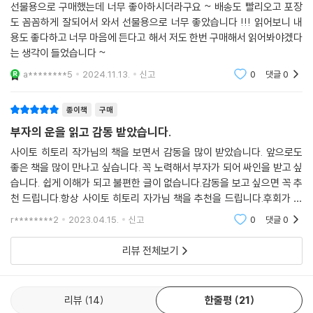
는 인간에게 치명적인 독이 들어 있지만, 이를 잘 피해서 먹으면 그저 맛있
선물용으로 구매했는데 너무 좋아하시더라구요 ~ 배송도 빨리오고 포장
는 음식일 뿐이다. 좋은 일과 나쁜 일은 이처럼 늘 한 세트로 오기 때문에,
도 꼼꼼하게 잘되어서 와서 선물용으로 너무 좋았습니다 !!! 읽어보니 내
안 좋은 일이 닥칠 때도 이를 복어 요리처럼 받아들일 줄 아는 지혜가 필요
용도 좋다하고 너무 마음에 든다고 해서 저도 한번 구매해서 읽어봐야겠다
는 생각이 들었습니다 ~
하다.
a********5
2024.11.13.
신고
0
댓글
0
이 책은 자기만의 세계에 갇힌 현대인들에게 단선적인 사고에서 벗어나 하
늘의 힘까지도 생각할 수 있는 기회를 제공해준다. 또, 저자가 말하는 운의
종이책
구매
효과를 가슴 깊이 이해하고 일상에서 실천해나간다면, 좌절할 때마다 ‘나
부자의 운을 읽고 감동 받았습니다.
는 정말 운이 좋구나!’ 하고 툭툭 털고 일어나 다시 제 갈 길을 갈 수 있는 힘
사이토 히토리 작가님의 책을 보면서 감동을 많이 받았습니다. 앞으로도
을 온몸에 장착하게 될 것이다.
좋은 책을 많이 만나고 싶습니다. 꼭 노력해서 부자가 되어 싸인을 받고 싶
습니다. 쉽게 이해가 되고 불편한 글이 없습니다.감동을 보고 싶으면 꼭 추
천 드립니다.항상 사이토 히토리 자가님 책을 추천을 드립니다.후회가 안
되고 책 값이 아깝지가 않습니다.도서를 많이 하는것도 좋지만 좋은 책을
r********2
2023.04.15.
신고
0
댓글
0
보고많이 배우는
리뷰 전체보기
리뷰
14
한줄평
21