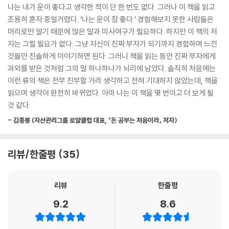
성을 강조하는 차원을 넘어, 일상에서 운을 끌어당기는 구체적인 방법이나
나는 내가 운이 좋다고 생각한 적이 단 한 번도 없다. 그러나 이 책을 읽고
요. 그 일을 열심히 하면서 ‘나는 그저 먹고살 수 있을 정도의 돈만 있으면
작은 습관까지 알려줌으로써 ‘타고난 팔자가 좋아야 되는 거지’라고 체념
조용히 혼자 중얼거렸다. ‘나는 운이 참 좋다.’ 경험해보지 못한 사람들은
된다.’는 식으로 담담하게 일하다 보면, 출세는 틀림없이 당신을 기다리고
한 사람들에게마저도 훌륭한 지침서가 되어준다. 사이토 히토리가 공개하
머리로만 알기 때문에 많은 말과 미사여구가 필요하다. 하지만 이 책의 저
있을 겁니다. 이런 사람이 나중에 독립을 하면 역시나 사람들이 몰려듭니
는 자신만의 운 경영 비법은 크게 ‘웃음’, ‘행복’, ‘돈’, ‘기회’, ‘관계’의 다섯 가
자는 그럴 필요가 없다. 그냥 자신이 진짜 부자가 되기까지 경험하며 느낀
다. 주위에서 ‘저 사람에게 부탁하면 뭐든 열심히 해주었으니 또 부탁해야
지 주제로 나뉜다. 모두 일상에서 직접 활용할 수 있는 습관이나 태도를 다
것들만 진솔하게 이야기하면 된다. 그러니 책을 읽는 동안 진짜 부자에게
겠다.’ 하고 생각하기 때문이지요. 이러니 사업이 번창하지 않을 수 없습니
루는데, 그는 이 원칙을 토대로 스스로도 부자가 되었을 뿐 아니라, 이 비법
과외를 받은 것처럼 그의 말 하나하나가 뇌리에 남았다. 솔직히 처음에는
다. 그런데 어떤 일을 부탁받았을 때 ‘왜 나한테만 부탁하는 거야? 똑같은
을 10명의 제자들에게 전수하여 그들을 성공한 사업가로 탈바꿈시켰다.
이런 류의 책은 전부 진부할 거라 생각하고 전혀 기대하지 않았는데, 책을
봉급을 받으면서 왜 나만 이 고생을 해야 하냐고!’ 하며 불평하는 사람도 있
게다가 복잡한 말이나 화려한 미사여구 없이 마치 옆에서 들려주는 듯한
읽으며 생각이 완전히 바뀌었다. 아마 나는 이 책을 몇 번이고 더 보게 될
습니다. 이런 사람은 일에 성의를 다하지 않습니다. 그러니 당연히 운세가
친근하고 진솔한 말투로 쉽게 풀어내기에 무슨 말을 하나 잔뜩 경계하는
것 같다.
나빠지겠지요.
독자들까지 순식간에 무장해제되고 만다.
--- p.111-112, 「3강 돈 - 돈, 돈 하지 말고 자기 할 일을 열심히 하면 됩니
- 김종봉 (자산관리그룹 로얄클럽 대표, 『돈 공부는 처음이라』 저자)
다」 중에서
웃어라, 그럼 미간이 열리며
제3의 눈이 열릴 것이니
리뷰/한줄평
35
‘운이 좋다.’는 말을 입에 달고 다니는 저의 버릇도 무슨 특별한 이유가 있
어서 생긴 건 아닙니다. 무의식적으로 ‘운이 좋다.’는 말을 하다 보니 어느
우수한 성과를 내면 사람들은 겸손의 표현으로 ‘운이 좋았다’라고 이야기
새 행운이 끊임없이 밀려와 오늘날에 이르게 된 것이지요. 운이 좋은 사람
리뷰
한줄평
한다. 반대로 다른 사람이 거둔 좋은 성과를 깎아내리기 위해서도 ‘운이 좋
이 되고 싶다고요? 방법은 무척 간단합니다. 그저 “운이 좋다, 운이 좋
았다’라는 말을 사용한다. 그런데 과연 ‘좋은 운’은 정말 겸손의 말이거나
9.2
8.6
다.”라고 말하면 됩니다. 운이 나쁜 사람이란, ‘스스로를 운이 나쁜 사람이
비아냥거리는 말에 불과한 걸까. 특히 완벽주의적이고 윤리적이고 똑똑한
라고 생각하는 사람’일 뿐입니다. 운이 좋은 사람과 운이 나쁜 사람의 구분
사람일수록 운을 노력보다 시시하게 생각하고, 운의 가치를 제대로 인정하