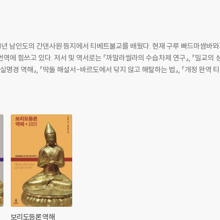
991년 남인도의 간댄사원 등지에서 티베트불교를 배웠다. 현재 구루 빠드마쌈바
역에 힘쓰고 있다. 저서 및 역서로는 『까말라씰라의 수습차제 연구』, 『밀교의 성
실명경 역해』, 『딱돌 해설서-바르도에서 닦지 않고 해탈하는 법』, 『개정 완역 티베
보리도등론 역해