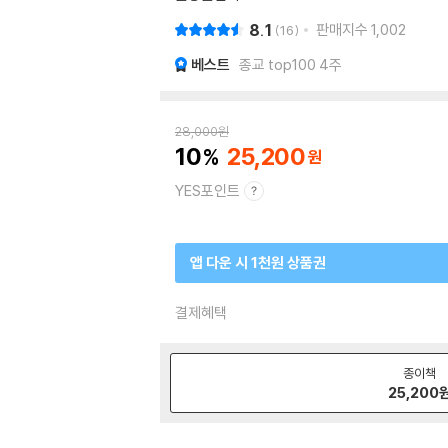
8.1
판매지수
1,002
16
베스트
종교 top100 4주
28,000
원
10
25,200
YES포인트
앱 다운 시 1천원 상품권
결제혜택
종이책
25,200