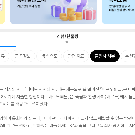
리뷰/한줄평
16
분류
품목정보
책 속으로
관련 자료
출판사 리뷰
추천
트 사자의 서』. 『티베트 사자의 서』라는 제목으로 잘 알려진 『바르도퇴돌』은 
 8세기에 저술한 경전이다 .『바르도퇴돌』은 ‘죽음과 환생 사이(바르도)에서 듣
후 세계를 바탕으로 쓰여졌다.
랑하며 윤회하게 되는데, 이 바르도 상태에서 떠돌지 않고 해탈할 수 있는 방편
과 위로를 전하고, 살아있는 이들에게는 삶과 죽음 그리고 윤회가 공존하는 자신