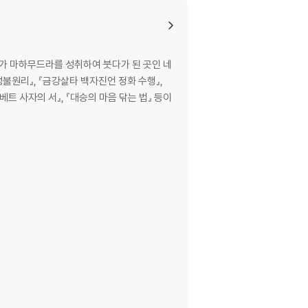
와가 마하무드라를 성취하여 붓다가 된 곳인 네
불원리』, 『금강살타 백자진언 정화 수행』,
트 사자의 서』, 『대승의 마음 닦는 법』 등이