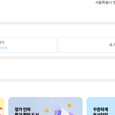
서울특별시 영
팔기
내 
800원