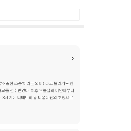
’소중한 스승‘이라는 의미)’라고 불리기도 한
불교를 전수받았다. 이후 오늘날의 미얀마부터
. 8세기에 티베트의 왕 티쏭데짼의 초청으로