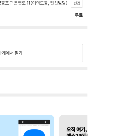
등포구 은행로 11(여의도동, 일신빌딩)
변경
무료
가게에서 팔기