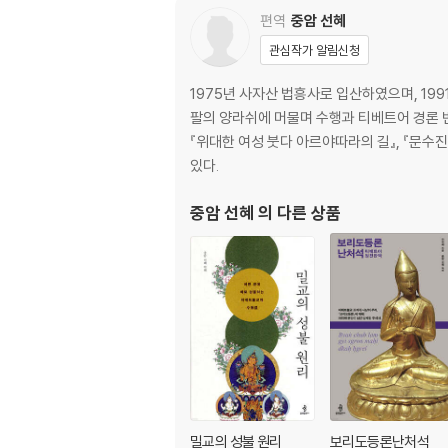
편역
중암 선혜
13장 적정의 붓다들이 출현하는 법성의 바르도
14장 분노의 붓다들이 출현하는 법성의 바르도
관심작가 알림신청
15장 육도의 환영이 출현하는 재생의 바르도
1975년 사자산 법흥사로 입산하였으며, 1
4편 바르도퇴돌의 후행
팔의 양라쉬에 머물며 수행과 티베트어 경론 번
-죽음의 표상 관찰과 기만
『위대한 여성 붓다 아르야따라의 길』, 『문수진
16장 죽음의 표상 관찰을 통한 자연해탈
있다.
17장 죽음의 기만을 통한 공포의 자연해탈
중암 선혜
의 다른 상품
18장 바르도의 선악의 본색을 보이는 교계
19장 바르도의 선악의 본색을 보이는 교계보결
20장 바르도퇴돌 전승 법계의 기원문
21장 바르도의 유정에게 베푸는 훈연회향
5편 바르도퇴돌의 보유
-해탈왕생의 기원문
1. 바르도의 삼신해탈(三身解脫) 기원문
2. 바르도 정념해탈(正念解脫)의 기원문
3. 바르도 멸환해탈(滅幻解脫)의 기원문
밀교의 성불 원리
보리도등론난처석