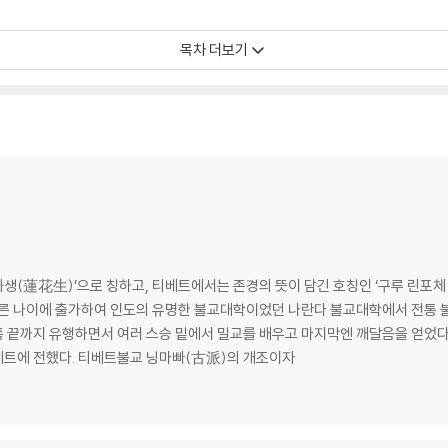
목차 더보기
연해탈
탈
(蓮花生)’으로 칭하고, 티베트에서는 존경의 뜻이 담긴 호칭인 ‘구루 린포체(
이른 나이에 출가하여 인도의 유명한 불교대학이었던 나란다 불교대학에서 전통 
 끝까지 유행하면서 여러 스승 밑에서 밀교를 배우고 마지막엔 깨달음을 얻었다
티베트에 방문하여 인도의 딴뜨라 불교를 티베트에 전했다. 티베트불교 닝마빠(古派)의 개조이자