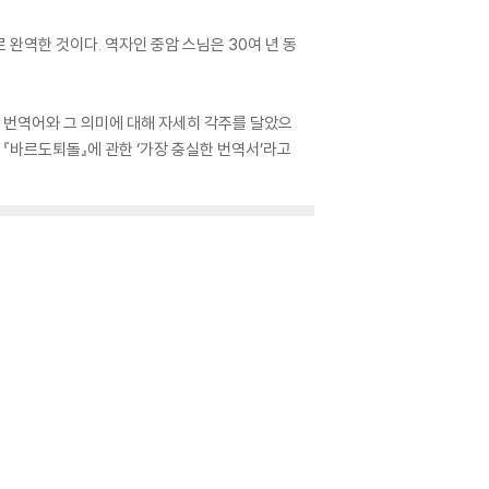
완역한 것이다. 역자인 중암 스님은 30여 년 동
록 번역어와 그 의미에 대해 자세히 각주를 달았으
 『바르도퇴돌』에 관한 ‘가장 충실한 번역서’라고