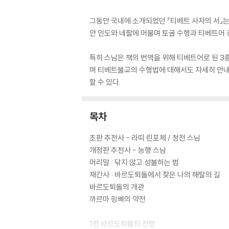
그동안 국내에 소개되었던 『티베트 사자의 서』는
안 인도와 네팔에 머물며 토굴 수행과 티베트어 
특히 스님은 책의 번역을 위해 티베트어로 된 3
며 티베트불교의 수행법에 대해서도 자세히 안내한
할 수 있다.
목차
초판 추천사 - 라띠 린포체 / 청전 스님
개정판 추천사 - 능행 스님
머리말 : 닦지 않고 성불하는 법
재간사 : 바르도퇴돌에서 찾은 나의 해탈의 길
바르도퇴돌의 개관
까르마 링빠의 약전
1편 바르도퇴돌의 전행