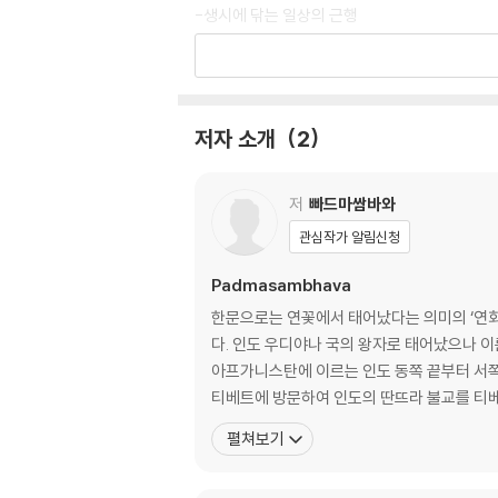
-생시에 닦는 일상의 근행
1장 구루요가(上師瑜伽)의 기원문
2장 심신 정화를 위한 여명유가(黎明瑜伽)
3장 정맹백존의 법행(法行)을 통한 훈습의 자
4장 정맹백존의 예배를 통한 죄장의 자연해탈
저자 소개
2
5장 정맹백존의 면전참회를 통한 자연해탈
6장 한마음의 본성을 여실히 봄을 통한 자연해
저
빠드마쌈바와
2편 바르도퇴돌의 본행
관심작가 알림신청
-해탈을 위한 기원문
7장 불보살님의 구원을 청하는 기원문
Padmasambhava
8장 여섯 바르도의 본송(本頌)
한문으로는 연꽃에서 태어났다는 의미의 ‘연화생
9장 바르도의 공포에서 구원을 청하는 기원문
다. 인도 우디야나 국의 왕자로 태어났으나 
10장 바르도의 험로에서 구원을 청하는 기원문
아프가니스탄에 이르는 인도 동쪽 끝부터 서쪽
11장 몸에 걸침을 통한 오온의 자연해탈
펼쳐보기
3편 바르도퇴돌의 본행
-네 가지 바르도의 출현
12장 법성의 바르도: 임종의 정광명의 바르도