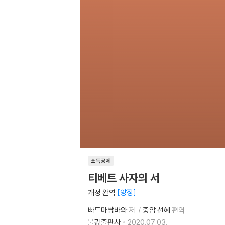
소득공제
티베트 사자의 서
개정 완역
양장
빠드마쌈바와
저
중암 선혜
편역
불광출판사
2020.07.03.