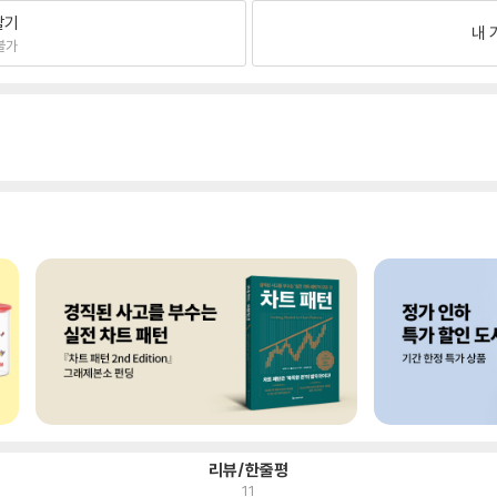
팔기
내 
불가
리뷰/한줄평
11