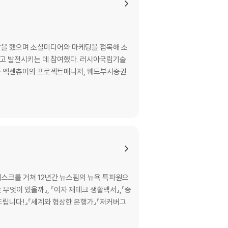
 서비스를 선보이다 / 소셜 그래프를 유통 시스
플랫폼으로의 전환 / 브랜드와 고객을 이어주는 차
 의도적인 실패는 혁신적인 제품을 낳는 토대 /
할을 했으며 소셜미디어와 마케팅을 접목해 소
고 발전시키는 데 참여했다. 러시아국립기술
 엑센츄어의 프로젝트매니저, 웨드부시증권
가들 / 연인에서 파트너로, JESS3의 협력 모델
스크를 거쳐 12년간 뉴스핌의 뉴욕 특파원으
는 무엇이 있을까』, 『여자 재테크 생활백서』,『증
탁드립니다!』『세계와 협상한 은행가』『저커버그