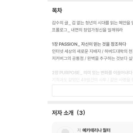
목차
감수의 글_ 겁 없는 청년의 시대를 읽는 혜안을 얻
프롤로그_ 내면의 창업가정신을 일깨워라
1장 PASSION_ 자신이 믿는 것을 창조하다
인터넷 세상의 새로운 지배자 / 하버드대학의 천재 프
저커버그의 공통점 / 완벽을 추구하는 것보다 실
2장 PURPOSE_ 의미 있는 변화를 이끌어내다
기적과도 같았던 49일간의 사투 / 같은 사명을 
사명 / 코드가 논쟁을 이긴다 / 웃음을 배달하는
3장 PEOPLE_ 스스로를 리더로 단련하다
직원의 행복이 곧 생산성이다 / 문화가 조직의 
저자 소개
3
의 채용 전략 / 기술은 가르칠 수 있지만 열정은 
사활을 걸어야 하는 이유 / 미친 사람들이 세상을
저
예카테리나 월터