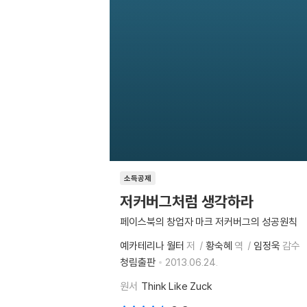
소득공제
저커버그처럼 생각하라
페이스북의 창업자 마크 저커버그의 성공원칙
예카테리나 월터
저
황숙혜
역
임정욱
감수
청림출판
2013.06.24.
원서
Think Like Zuck