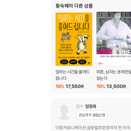
황숙혜
의 다른 상품
일하는 시간을 줄여드
마흔, 남자는 경제 판
립니다
읽는다
10
17,550
10
13,500
%
%
원
원
감수
임정욱
관심작가 알림신청
다음커뮤니케이션 글로벌부문장이자 전 미국 