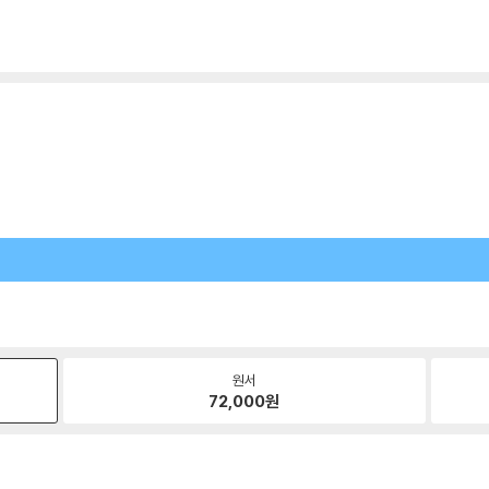
원서
72,000
원