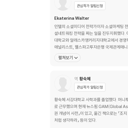
4장 PRODUCT_ 세상 앞에 반항아로 우뚝 서
관심작가 알림신청
모든 길은 사람으로 통한다 / 오프라인의 인간관
템으로 활용하다 / 뜨거운 논쟁을 불러온 뉴스피드
Ekaterina Walter
별화된 광고 / 비콘 광고 서비스가 불러온 사생활
인텔의 소셜미디어 전략가이자 소셜마케팅 전
근본적으로 다른 경험을 구하라 / 세상을 바꾸
셜네트워킹 전략을 짜는 일을 진두지휘했다.
대학교와 알래스카앵커리지대학교에서 경영학
5장 PARTNERSHIPS_ 상상력을 자극하는 
애널리스트, 웰스파고투자은행 국제관계매니저 
든든한 우군을 얻다 / 저커버그와 샌드버그의 파트
펼쳐보기
/ 성공적인 파트너십의 7가지 원칙
에필로그_ 담대하게 도전하는 자가 이긴다
역
황숙혜
감사의 말
옮긴이의 글_ 한계를 넘어서는 결단과 최선에 눈
관심작가 알림신청
주
황숙혜 서강대학교 사학과를 졸업했다. 머니투
로 근무했으며 현재 뉴스핌 GAM(Global A
권 개념어 사전』이 있고, 옮긴 책으로는 『조
처럼 생각하라』 등이 있다.