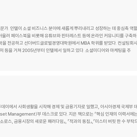
다
계를 온라인에 재현하다 / 고속 성장에 대해 속도 조절에 나서다 / 담벼락과 그룹
 서비스 / 캠퍼스 울타리를 넘어 더 큰 세계로 / IT 업계 지각변동을 예고한 
 침해 논란 / 가장 뛰어나게 가장 단순하게 / 혁신적인 사내기업가를 육성하라 /
문가. 인텔이 소셜 비즈니스 분야에 새롭게 뿌리내리고 성장하는 데 중심축 역
려면 세상에 저항하라
 아울러 페이스북을 비롯해 유튜브와 핀터레스트 등에 온라인 커뮤니티를 구축하
을 전공하고 선더버드글로벌경영대학원에서 MBA 학위를 받았다. 컨설팅회사
파트너를 찾다
등을 거쳐 2005년부터 인텔에서 일하고 있다. 소셜미디어와 마케팅을 주
너십 / 페이스북이 만든 신조류 ‘셰릴 찾기’ / 기업을 움직이는 비저너리와 건축
뜨게 해주는 책!
데이에서 사회생활을 시작해 경제 및 금융기자로 일했고, 아시아경제 국제부 데
sset Management)부 데스크로 있다. 지은 책으로는 『핵심 인재의 이력서에
지 소로스, 금융시장의 새로운 패러다임』, 『적과의 동침』,『미스터 버핏 한 수 부