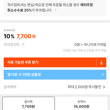
직수입외서는 변심/착오로 인해 주문을 취소할 경우
해외주문
취소수수료 20%
가 부과됩니다.
8,560
원
10
7,700
YES포인트
0원
마니아추가적립
5만원 이상 구매 시 2천원 추가 적립
사용 가능한 쿠폰 받기
앱 다운 시 1천원 상품권
결제혜택
최대 2,000원 즉시할인
종이책
번역서
7,700
원
16,000
원