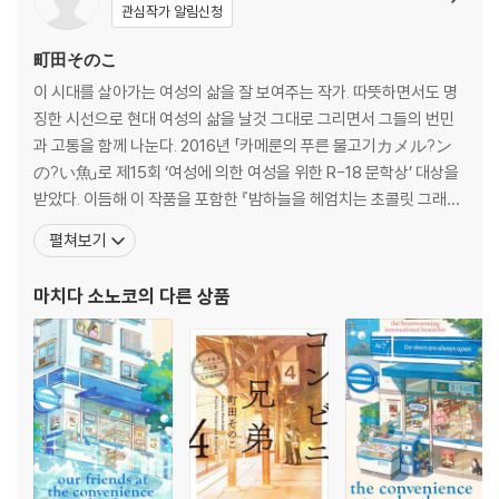
관심작가 알림신청
町田そのこ
이 시대를 살아가는 여성의 삶을 잘 보여주는 작가. 따뜻하면서도 명
징한 시선으로 현대 여성의 삶을 날것 그대로 그리면서 그들의 번민
과 고통을 함께 나눈다. 2016년 「카메룬의 푸른 물고기カメル?ン
の?い魚」로 제15회 ‘여성에 의한 여성을 위한 R-18 문학상’ 대상을
받았다. 이듬해 이 작품을 포함한 『밤하늘을 헤엄치는 초콜릿 그래미
夜空に泳ぐチョコレ?トグラミ』를 출간했다. 2021년에는 첫 장
펼쳐보기
편소설 『52헤르츠 고래들』로 ‘서점대상’을 수상하면서 대중적인 인
기 작가로 발돋움했다. 이 외의 작품으로 『우쓰쿠시가오카의 불행한
마치다 소노코
의 다른 상품
집うつくしが丘の不幸の家』, 『별을 길어 올리다星を?う』,