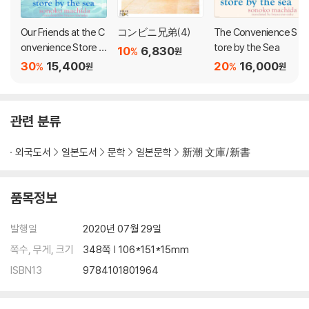
Our Friends at the C
コンビニ兄弟(4)
The Convenience S
onvenience Store b
tore by the Sea
10
6,830
%
원
y the Sea
30
15,400
20
16,000
%
%
원
원
관련 분류
외국도서
일본도서
문학
일본문학
新潮 文庫/新書
품목정보
발행일
2020년 07월 29일
쪽수, 무게, 크기
348쪽 | 106*151*15mm
ISBN13
9784101801964