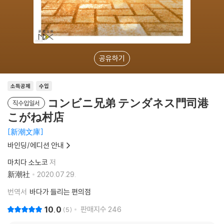
공유하기
소득공제
수입
コンビニ兄弟 テンダネス門司港
직수입일서
こがね村店
新潮文庫
바인딩/에디션 안내
마치다 소노코
저
新潮社
2020.07.29.
번역서
바다가 들리는 편의점
10.0
판매지수
246
5