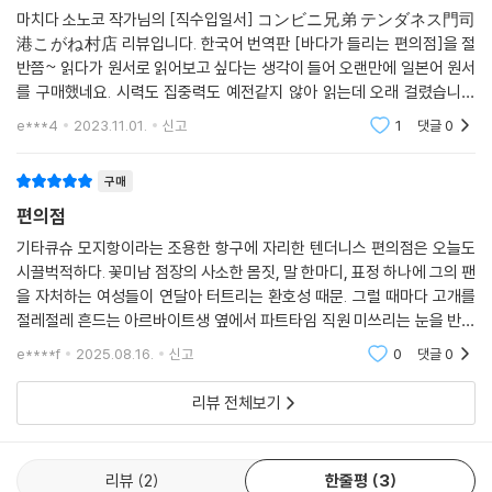
마치다 소노코 작가님의 [직수입일서] コンビニ兄弟 テンダネス門司
港こがね村店 리뷰입니다. 한국어 번역판 [바다가 들리는 편의점]을 절
반쯤~ 읽다가 원서로 읽어보고 싶다는 생각이 들어 오랜만에 일본어 원서
를 구매했네요. 시력도 집중력도 예전같지 않아 읽는데 오래 걸렸습니다
(사실 아직도 완독은 못했습니다...ㅎㅎ). 구매할 때 표지에서 멈칫 했는데
e***4
2023.11.01.
신고
1
댓글
0
제가 받은 표지는 다르더라
구매
편의점
기타큐슈 모지항이라는 조용한 항구에 자리한 텐더니스 편의점은 오늘도
시끌벅적하다. 꽃미남 점장의 사소한 몸짓, 말 한마디, 표정 하나에 그의 팬
을 자처하는 여성들이 연달아 터트리는 환호성 때문. 그럴 때마다 고개를
절레절레 흔드는 아르바이트생 옆에서 파트타임 직원 미쓰리는 눈을 반짝
이며 남모르게 미소 짓는다. 곧이어 수염을 덥수룩하게 기른 남자가 들어
e****f
2025.08.16.
신고
0
댓글
0
와 편의점을 제집
리뷰 전체보기
리뷰
2
한줄평
3