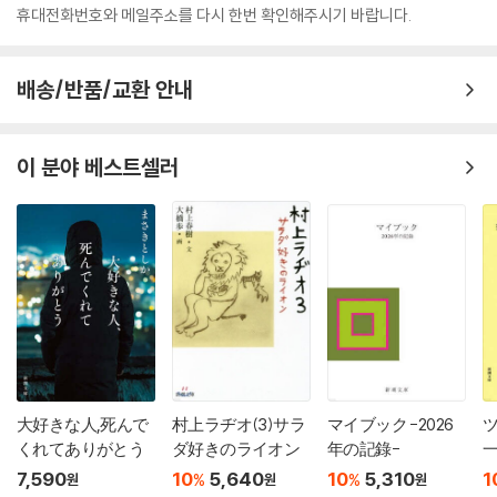
휴대전화번호와 메일주소를 다시 한번 확인해주시기 바랍니다.
배송/반품/교환 안내
이 분야 베스트셀러
大好きな人,死んで
村上ラヂオ(3)サラ
マイブック -2026
くれてありがとう
ダ好きのライオン
年の記錄-
7,590
10
5,640
10
5,310
1
%
%
원
원
원