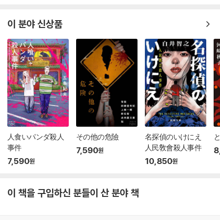
이 분야 신상품
人食いパンダ殺人
その他の危險
名探偵のいけにえ
事件
人民敎會殺人事件
7,590
8
원
7,590
10,850
원
원
이 책을 구입하신 분들이 산 분야 책