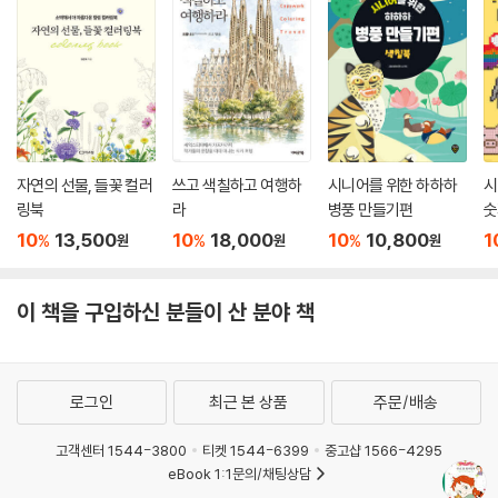
자연의 선물, 들꽃 컬러
쓰고 색칠하고 여행하
시니어를 위한 하하하
시
링북
라
병풍 만들기편
숫
10
13,500
10
18,000
10
10,800
1
%
%
%
원
원
원
이 책을 구입하신 분들이 산 분야 책
로그인
최근 본 상품
주문/배송
고객센터 1544-3800
티켓 1544-6399
중고샵 1566-4295
eBook 1:1문의/채팅상담