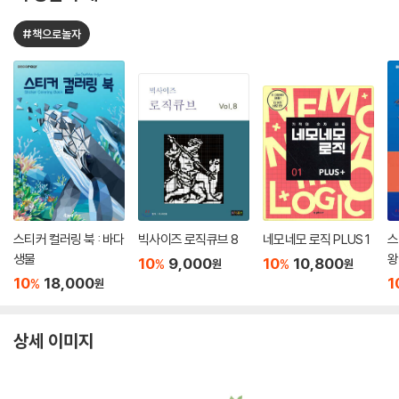
#책으로놀자
스티커 컬러링 북 : 바다
빅사이즈 로직큐브 8
네모네모 로직 PLUS 1
스
생물
왕
10
9,000
10
10,800
%
%
원
원
10
18,000
1
%
원
상세 이미지