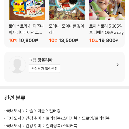
토이 스토리 4 : 디즈니
모아나 : 모아나를 찾아
토이 스토리 5 365일
픽사 애니메이션 그림
라!
후 나에게 Q&A a day
책 (한글판)
10
10,800
10
13,500
10
19,800
%
%
%
원
원
원
그림
장율리아
관심작가 알림신청
관련 분류
국내도서
예술
미술
컬러링
국내도서
건강 취미
컬러링북/스티커북
드로잉/컬러링북
국내도서
건강 취미
컬러링북/스티커북