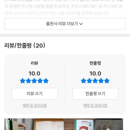
과 방대한 역사적 사료를 촘촘히 살펴서, 프린스에드워드 섬 커스버트 농
장에 나타나기까지의 앤의 어린 시절 이야기를 창작해 냈습니다.
출판사 리뷰 더보기
문학을 사랑하는 아름다운 엄마 버사와, 유쾌하고 다정하며 강인한 아빠
월터 사이에서 축복 속에 태어난 아이, 앤 셜리. 불행히도 생후 3개월에 전
염병으로 부모를 잃고 남의 집을 전전하며 자랍니다. 앤의 딱한 처지를 동
리뷰/한줄평
20
정하면서도 삶에 치여서 외면하는 어른들 때문에 아이는 울고, 화내고, 마
음의 문을 닫습니다. 유리에 비친 제 모습을 ‘케이티 모리스’, 숲속 언덕 사
이의 메아리에 ‘비올레타’라고 부르며 친구 삼을 정도로 지독하게 외로운
리뷰
한줄평
시간을 보내는 앤. 그런데 우연히 ‘프린스 에드워드 섬’ 사진을 보고 한눈에
10.0
10.0
반해서 그 섬에 꼭 가겠다고 별님에게 기도하기 시작하는데…….
리뷰 쓰기
한줄평 쓰기
혜택 및 유의사항
혜택 및 유의사항