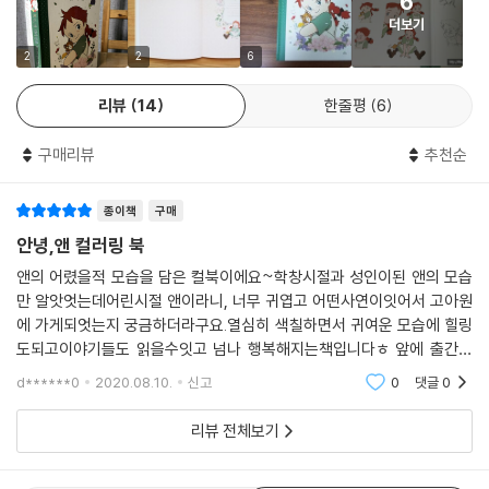
6
더보기
2
2
6
리뷰
14
한줄평
6
구매리뷰
추천순
종이책
구매
안녕,앤 컬러링 북
앤의 어렸을적 모습을 담은 컬북이에요~학창시절과 성인이된 앤의 모습
만 알앗엇는데어린시절 앤이라니, 너무 귀엽고 어떤사연이잇어서 고아원
에 가게되엇는지 궁금하더라구요.열심히 색칠하면서 귀여운 모습에 힐링
도되고이야기들도 읽을수잇고 넘나 행복해지는책입니다ㅎ 앞에 출간된
책은 종이 질이 안좋앗다고 하던데,이번책은 조금 나아진거같아요.저희 조
d******0
2020.08.10.
신고
0
댓글
0
카에게도 선물해주고싶어요
리뷰 전체보기