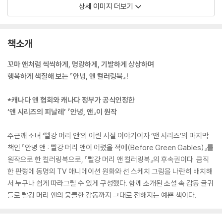
상세 이미지 더보기
책소개
꼬마 앤처럼 씩씩하게, 명랑하게, 기발하게 상상하며
행복하게 색칠해 보는 『안녕, 앤 컬러링북』!
*캐나다 앤 협회와 캐나다 정부가 공식인정한
‘앤 시리즈의 피날레’ 『안녕, 앤』이 원작
주근깨 소녀 ‘빨강 머리 앤’의 어린 시절 이야기이자 ‘앤 시리즈’의 마지막
책인 『안녕 앤 : 빨강 머리 앤이 어렸을 적에(Before Green Gables)』를
원작으로 한 컬러링북으로, 『빨강 머리 앤 컬러링북』의 후속권이다. 큼직
한 판형에 동명의 TV 애니메이션 원화와 선 스케치 그림을 나란히 배치해
서 누구나 쉽게 따라그릴 수 있게 구성했다. 함께 소개된 소설 속 감동 글귀
들로 빨강 머리 앤의 뭉클한 감동까지 그대로 전해지는 예쁜 책이다.