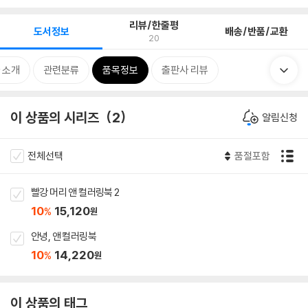
리뷰/한줄평
도서정보
배송/반품/교환
20
 소개
관련분류
품목정보
출판사 리뷰
이 상품의 시리즈
2
알림신청
전체선택
품절포함
빨강 머리 앤 컬러링북 2
10
15,120
%
원
안녕, 앤 컬러링북
10
14,220
%
원
이 상품의 태그