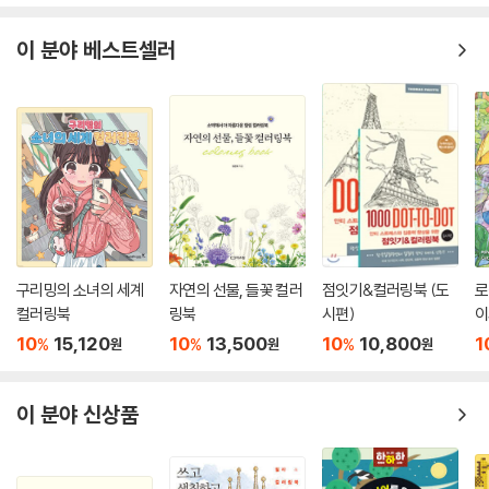
이 분야 베스트셀러
구리밍의 소녀의 세계
자연의 선물, 들꽃 컬러
점잇기&컬러링북 (도
로
컬러링북
링북
시편)
이
10
15,120
10
13,500
10
10,800
1
%
%
%
원
원
원
이 분야 신상품