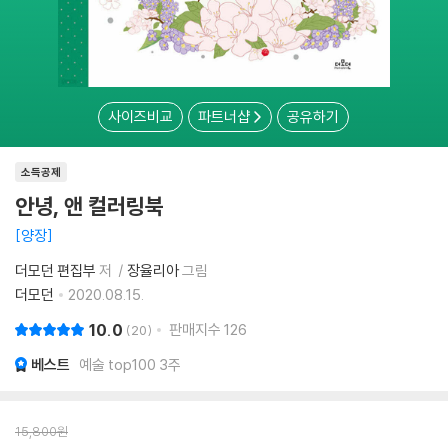
사이즈비교
파트너샵
공유하기
소득공제
안녕, 앤 컬러링북
양장
더모던 편집부
저
장율리아
그림
더모던
2020.08.15.
10.0
판매지수
126
20
베스트
예술 top100 3주
15,800
원