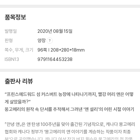
품목정보
발행일
2020년 08월 15일
판형
양장
쪽수, 무게, 크기
96쪽 | 208*280*18mm
ISBN13
9791164453238
출판사 리뷰
“프린스에드워드 섬 커스버트 농장에 나타나기까지, 빨강 머리 앤은 어떻
게 살았을까?”
몽고메리의 원작 속 단서를 추적해서 그려낸 ‘앤 셜리’의 어린 시절 이야기
『안녕 앤』은 앤 탄생 100주년을 맞아 출간된 기념작으로, 캐나다 몽고메리
협회와 캐나다 정부가 ‘몽고메리의 앤 이야기를 계승하는 작품이자 최종
본’으로 공인했습니다. 캐나다 여성 작가 버지 윌슨은 몽고메리의 전 작품