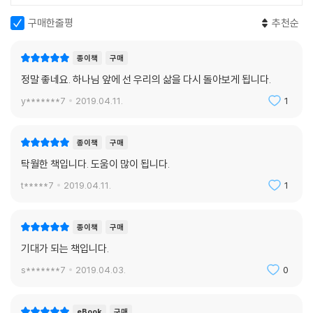
이제 외식과 완벽주의를 벗고 참된 거룩함을 추구하자. 세상 풍조에 휩쓸
구매한줄평
추천순
려 하나님의 말씀에 민감하지 못했던 우리의 모습을 깨닫고 조금 더 구별
된 삶을 살아가자. 말씀을 통해, 그리고 우리의 양심을 통해 말씀하시는 하
나님의 뜻을 따라 비록 더딜지라도 날마다 성장하자.
종이책
구매
이 책이 그러한 결심과 실천에 커다란 길잡이가 될 것이다. 또한 신앙과 삶
정말 좋네요. 하나님 앞에 선 우리의 삶을 다시 돌아보게 됩니다.
의 괴리에 자책하며 주눅 들었던 많은 성도들에게 위로와 용기, 도전을 줄
y*******7
2019.04.11.
1
것이라 확신한다.
“찬송하리로다 하나님 곧 우리 주 예수 그리스도의 아버지께서 그리스도
종이책
구매
안에서 하늘에 속한 모든 신령한 복을 우리에게 주시되 곧 창세 전에 그리
탁월한 책입니다. 도움이 많이 됩니다.
스도 안에서 우리를 택하사 우리로 사랑 안에서 그 앞에 거룩하고 흠이 없
t*****7
2019.04.11.
1
게 하시려고”(엡 1:3-4).
[도서 관련 동영상]
종이책
구매
http://vimeo.com/46292533
기대가 되는 책입니다.
http://www.youtube.com/watch?v=KwSw0W56ask
s*******7
2019.04.03.
0
http://www.youtube.com/watch?v=VrYPPqsgkvI
eBook
구매