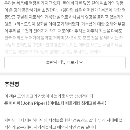
.
우리는 복음에 열정을 가지고 있다. 물이 바다를 덮음 같이 여호와의 영광
경건에 구멍이 뚫린 또 다른 이유는 교회 안에 거듭나지 않은 사람이 많기
이 온 땅에 충만하기를 소원한다. 그렇다면 삶은 어떠한가? 복음에 대한 열
때문이다. 진짜 그리스도인들이 이 책을 읽고 구원의 확신에 회의를 품는
정만큼 구별된 자로서의 거룩한 삶으로 하나님께 영광을 돌리고 있는가?
것은 내가 원하는 바가 아니지만, 정말로 기대하고 소망하기는, 스스로 신
많은 그리스도인이 성화를 아예 포기해버렸다. 거룩함에 대한 오해와 부담
자라고 고백하는 일부 교인들이 지금까지 자신이 진심으로 그리스도를 신
이 우리를 그것과 멀어지게 하기 때문이다. 우리는 아무리 최선을 다해도
뢰하지 않았음을 깨닫게 되는 것이다. 하나님의 거룩한 백성으로서 거룩함
결국 더러운 누더기에 불과할 거라며(사 64:6) 모든 것을 용서하시는 하
을 추구하지 않는 이유 중 하나는 그들이 아직 성령으로 거듭나지 않았기
나님의 은혜만을 구한다. 얼핏 겸손해 보이는 이러한 태도는 사실 하나님
때문이다.
의 뜻을 외면하고 하나님의 임재와 능력을 무시하는 자세다.
---본문 중에서
거룩하신 하나님의 자녀 된 우리는 “거룩하라”고 명령 받았고, “거룩해지
출판사 리뷰 더보기
기 위해” 구원받았으며, 영생을 유업으로 얻기 위해 실제로 “거룩해져야”
한다. 이것은 성경의 거의 모든 페이지마다 또렷이 새겨진 진리다. 그런데
도 우리는 거룩함은 오직 하나님의 영역이며 우리와 상관없는 것이라 생각
추천평
한다. 우리에게 거룩함이 없다면, 그리고 거룩함을 추구하지 않는다면 우
리는 우리의 정체성을 잃어버린 것이다. 그리스도 안에서 모든 그리스도인
이 책은 드영 최고의 작품이며 놀라울 만큼 성경적이다.
은 단번에 얻어지는 거룩함을 소유하게 되며, 이러한 새로운 정체성에 근
존 파이퍼(John Piper)(미네소타 베들레헴 침례교회 목사)
거하여 각 사람이 평생 계속되는 성화의 과정을 통해 자라가도록 명령 받
기 때문이다(빌 2:12-13).
케빈의 메시지는 하나님의 백성들을 향한 경종과도 같다. 우리 시대에 절
박하게 요구되는, 시기적절하고 예언자적인 경종 말이다.
거룩함에 대한 오해와 편견