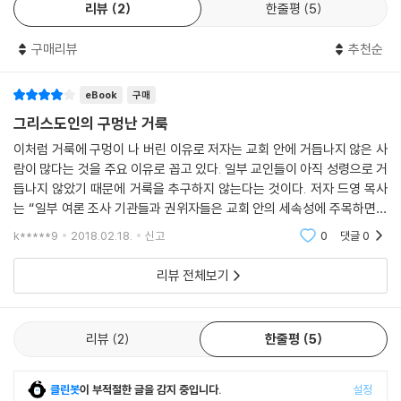
해 거룩한 소명으로 부르심을 입은 모든 자들이 마땅히 따라야 하는 삶의
음에 거룩해지고자 하는 갈망과 더불어 그것이 가능하다는 참된 소망을 심
리뷰
2
한줄평
5
방식이라는 것이다.
어준다.
본서를 통해 우리는 그동안 왜 우리가 거룩함을 어렵게만 생각했는지, 구
구매리뷰
추천순
낸시 거스리(Nancy Guthrie)(‘Seeing Jesus in the Old Testa
체적으로 우리 삶 어느 부분에 거룩함의 구멍이 생겼는지, 잘못된 모방과
ment’ 성경공부 시리즈의 저자)
참된 거룩함은 무엇인지, 거룩함을 추구하는 원동력은 무엇인지, 일상생
eBook
구매
활 속에서 어떻게 거룩함을 추구할 수 있는지에 대해 배우게 될 것이다. 아
그리스도인의 구멍난 거룩
이 책이 널리 읽혀지길, 그리하여 이 땅의 교회가 ‘선한 일을 열심히 하는’
울러 이와 같은 실제적 문제들에 대해 놀랍도록 성경적인 해석을 적용한
백성으로 소문나게 되길 기도한다.
이처럼 거룩에 구멍이 나 버린 이유로 저자는 교회 안에 거듭나지 않은 사
저자의 탁월함에 감탄하며 실제 삶 속에서 어떻게 거룩함을 추구해야 할지
존 M. 퍼킨스(John M. Perkins)(화해와 개발을 위한 ‘존 퍼킨스 재
람이 많다는 것을 주요 이유로 꼽고 있다. 일부 교인들이 아직 성령으로 거
깊이 고민하게 될 것이다.
단’의 이사장)
듭나지 않았기 때문에 거룩을 추구하지 않는다는 것이다. 저자 드영 목사
는 “일부 여론 조사 기관들과 권위자들은 교회 안의 세속성에 주목하면서
당신 자신이 돼라
‘거듭남’이 삶의 방식에 전혀 변화를 가져오지 못한다는 결론을 내렸다”면
k*****9
2018.02.18.
신고
0
댓글
0
저자는 본서를 통해 우리가 이미 거룩한 존재라고 말한다. 거룩하신 하나
우리는 비록 타락한 존재지만, 케빈은 우리를 경건의 가능성으로 이끌어주
서 “하지만
님께 선택받아 구별된, 거룩한 백성이라는 것이다. 그러므로 거룩함을 추
며 그 영역에서 성장하는 것이 얼마나 중요한지 일깨워준다. 그러니 지금
리뷰 전체보기
구하는 것은 우리 본연의 모습을 찾아가는 것이며 하나님의 자녀로서 신분
당장 형광펜을 준비하시라!
에 맞는 삶을 살아가는 것이다.
커크 커즌스(Kirk Cousins)(미시간주립대학의 전(前) 스타팅 쿼터백,
본서는 지난 2012년, 미국의 크리스채너티 투데이에서 올해의 책으로 선
워싱턴 레드스킨스 쿼터백)
리뷰
2
한줄평
5
정되었으며 세련되고도 내용을 잘 전달하는 표지로 표지 디자인상도 수상
한 바 있다. 우리가 간과하는 거룩함에 대한 시대적 요구와 절실함, 그리고
이 책의 탁월함과 효용성이 증명된 것이라 하겠다.
클린봇
이 부적절한 글을 감지 중입니다.
설정