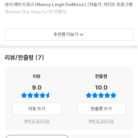
낸시 레이 드모스(Nancy Leigh DeMoss),(저술가, 라디오 프로그램
그렇다면 거룩한 삶이란 무엇일까? 그리고 어떻게 거룩해질 수 있을까?
‘Revive Our Hearts’의 진행자)
하나님은 거룩하시다. 따라서 거룩하게 된다는 것은 곧 하나님을 닮아간다
는 뜻이다. 그리스도인들이 그분의 인격과 사역을 이해하는 것이 그토록
중요한 이유가 여기에 있다.
케빈은 내가 좋아하는 작가다. 이 책을 읽어보면 그 이유를 알게 될 것이다.
추천평 더보기
그리스도인으로 사는 것이 그저 기도를 드리거나 교회에 나가는 것이라고
한 장 한 장 넘기면서 나는 ‘맞아!’를 연발했다. 그리스도의 제자라면 반드
생각하는 것은 우리가 하나님께 받은 은혜를 값싼 은혜로 혼동하는 것이
시 이 책을 읽고, 토의하고, 실천해야 한다!
다.
랜디 알콘(Randy Alcorn)(‘Eternal Perspective Ministrie
리뷰/한줄평
7
데이비드 피터슨의 말처럼 “신자는 하나님의 영광을 위하여 거룩하고 헌
s’의 설립자이자 총재, <악의 문제 바로알기(If God is Good)>, <헤
신된 삶을 살도록 하나님께 성별된 존재다.” 다시 말해 거룩함은 지금 우리
븐 (Heaven)>의 저자)
의 정체성인 동시에 앞으로도 이루어져야 하는 정체성이다.
리뷰
한줄평
이러한 말이 자칫 성도들에게 부담으로 다가올 수 있다. 흠 많고 부족한 인
이 책은 그리스도인의 삶에 공존하는 기쁨과 싸움의 중심 주제에 대한 중
9.0
10.0
간에게 완벽함을 요구하시는 하나님의 엄격한 기준으로 느껴지는 것이다.
요한 관점을 제공해준다.
마이클 호튼(Michael Horton)(캘리포니아 웨스트민스터신학교 교
미국의 대학개혁파교회의 담임이자 주목받는 차세대 복음주의 저자 케빈
수, <개혁주의 조직신학 (The Christian Faith: A Systematic T
리뷰 쓰기
한줄평 쓰기
드영은 본서를 통해 이러한 성도들의 오해와 편견을 깨고 우리의 정체성과
heology for Pilgrims on the Way)>의 저자)
삶 속에서 거룩함을 추구하는 것에 대해 설명한다.
혜택 및 유의사항
혜택 및 유의사항
그는 복음을 사랑하는 것과 거룩함을 추구하는 것 사이에 괴리가 존재한다
면 반드시 고쳐야 한다고 이야기한다. 즉 거룩함은 거룩하신 하나님에 의
이 책은 ‘더 열심히 노력해라’, ‘더 잘 믿어라’라는 권면을 넘어 독자들의 마