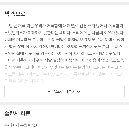
책 속으로
‘구멍 난 거룩’이란 우리가 거룩함에 대해 별로 신경 쓰지 않거나 거룩함이
무엇인지조차 이해하지 못한다는 의미다. 우리에게는 나름의 이유가 있다.
어쩌면 거룩함을 추구하는 것이 율법주의처럼 보일지 모른다. 이미 감당하
기 벅찬 삶에 한 가지 걱정이 늘어나는 것처럼 느껴질지도 모른다. 그리스
도인의 삶에서 노력을 강조하는 것은 영적이지 않다고 생각할 수도 있다.
아니면 거룩해지기 위해 정말 열심히 애썼지만 아무 소용이 없었다고 느꼈
을지 모른다. 그러나 이유가 무엇이든 문제는 분명하다. 그것은 바로 그리
스도를 닮은 그리스도인은 너무도 적고, 거룩함에 관심이 없는 그리스도인
은 매우 많다는 사실이다.
이 책은 거룩함의 문제를 진지하게 받아들일 마음이 있는 사람, 예수님을
책 속으로 더보기
닮아가기 원하는 사람, 경건함으로 이끄는 은혜의 빛 안에서 살고자 하는
사람을 위한 책이다. 또한 우리가 개인적인 경건함에서 자라갈 뿐 아니라
그 변화의 과정을 즐겁게 따라가도록 도우시는 하나님의 능력에 관한 책이
출판사 리뷰
다.
.
우리에게 구멍이 있다