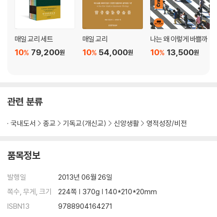
9. 거하고 순종하라
연합과 교제 / 계명을 지키며 사랑 안에 거하기 / 네 가지 실천과제 / 평범
하게 얻어지는 특별한 거룩
매일 교리 세트
매일 교리
나는 왜 이렇게 바쁠까
10
79,200
10
54,000
10
13,500
%
%
%
원
원
원
10. 너의 성숙함을 모든 사람에게 나타내라
생명에 이르는 길, 회개 / 하나님의 뜻대로 하는 근심과 세상 근심 / 멋진
그리스도인으로 성장하기
관련 분류
국내도서
종교
기독교(개신교)
신앙생활
영적성장/비전
품목정보
발행일
2013년 06월 26일
쪽수, 무게, 크기
224쪽 | 370g | 140*210*20mm
ISBN13
9788904164271