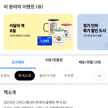
이 분야의 이벤트
6
리뷰/한줄평
도서정보
배송/반품/교환
7
품목정보
책 속으로
출판사 리뷰
추천평
책소개
2012년 크리스채너티 투데이 올해의 책 수상!