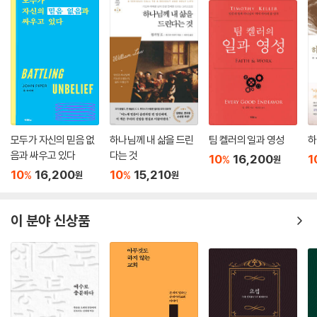
모두가 자신의 믿음 없
하나님께 내 삶을 드린
팀 켈러의 일과 영성
하
음과 싸우고 있다
다는 것
10
16,200
1
%
원
10
16,200
10
15,210
%
%
원
원
이 분야 신상품