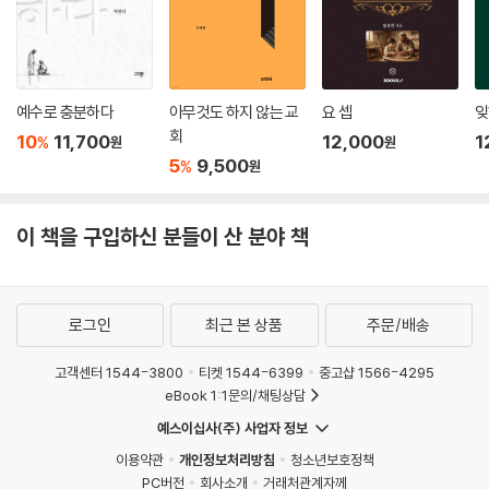
예수로 충분하다
아무것도 하지 않는 교
요 셉
잊
회
10
11,700
12,000
1
%
원
원
5
9,500
%
원
이 책을 구입하신 분들이 산 분야 책
로그인
최근 본 상품
주문/배송
고객센터 1544-3800
티켓 1544-6399
중고샵 1566-4295
eBook 1:1문의/채팅상담
예스이십사(주) 사업자 정보
이용약관
개인정보처리방침
청소년보호정책
PC버전
회사소개
거래처관계자께