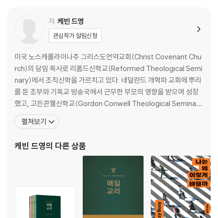
유발하는 처방
저
케빈 드영
5. 하나님을 기쁘시게 하는 거룩
관심작가 알림신청
복음을 단순화시키는 태도 / 가능성을 상상하라 / 보잘것없는 순종일지라
도 / “더러운 옷”인가, 범사에 기쁘시게 하는 것인가? / 도덕 등가법칙의
미국 노스캐롤라이나주 그리스도언약교회(Christ Covenant Chu
위험 / 참자녀의 기쁨 / 깨끗한 양심
rch)의 담임 목사로 리폼드신학교(Reformed Theological Semi
nary)에서 조직신학을 가르치고 있다. 네덜란드 개혁파 교회에 뿌리
6. 성령의 동력, 복음의 추진력, 믿음의 연료로 달려가라
를 둔 조부와 기독교 방송국에서 근무한 부모의 영향을 받으며 성장
성령으로 말미암는 거룩 / 복음에 근거한 선행 / 약속 믿고 굳게 서기 / 힘
했고, 고든콘웰신학교(Gordon Conwell Theological Seminar
써 노력해야 한다
y)와 레스터대학(University of Leicester)을 졸업한 뒤 아이오와
펼쳐보기
주, 미시간주 등지에서 여러 교회를 섬겼다. 미국 전역의 교회, 콘퍼
7. 당신 자신이 돼라
런스, 대학 등에 강사로 초청받을 뿐 아니라 저술가로서도 활발하
케빈 드영
의 다른 상품
예수 그리스도와의 연합 / 연합과 관련한 오해들 / 함께하고 닮아간다 / 당
신 자신이 돼라 / 그리스도 안에서의 정체성
8. 성도와 성적인 죄
젊은이여, 어서 도망쳐라! / 그리스도의 지체 / 음란한 세상에서의 거룩 /
기미조차 보이지 마라 / 왕답게 행하라 / 목회자로서 덧붙이는 말