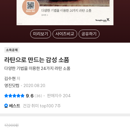
미리보기
사이즈비교
공유하기
소득공제
라탄으로 만드는 감성 소품
다양한 기법을 이용한 24가지 라탄 소품
김수현
저
영진닷컴
2020.08.20.
9.6
판매지수
204
36
베스트
건강 취미 top100 7주
17,000
원