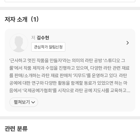
엮기
바닥짜기
저자 소개
1
무늬
마무리
손잡이달기
저
김수현
관심작가 알림신청
PART 3 BASIC
연꽃 바구니
‘근사하고 멋진 작품을 만들자’라는 의미의 라탄 공방 ‘스튜디오 그
원형 바구니
룰’에서 작품 제작과 수업을 진행하고 있으며, 다양한 라탄 관련 재료
타원형 바구니
를 판매/소개하는 라탄 재료 판매처 ‘지무드’를 운영하고 있다. 라탄
사각 바구니
공예에 대한 연구와 다양한 활동을 함께할 동료가 있었으면 하는 마
음에서 ‘국제공예가협회’를 시작으로 라탄 공예 지도사를 교육하고
PART 4 HOME CAFE
있으며 국내외 전시, 페어 참가를 통해 라탄 공예를 알리기 위해 힘쓰
펼쳐보기
티 코스터
고 있다. 국제공예가협회 부협회장 국제공예가협회 라탄공예 분과장
채반
라탄공방 ‘스튜디오 그룰’ 대표 라탄재료 판매처 ‘지무드’ 대표 인스타
컵 홀더
그램 @studio.grool
저그
관련 분류
케이크 스탠드