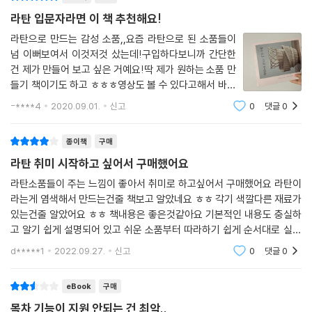
라탄 입문자라면 이 책 추천해요!
라탄으로 만드는 감성 소품,,요즘 라탄으로 된 소품들이
넘 이뻐보여서 이것저것 샀는데!구입하다보니까 간단한
건 제가 만들어 보고 싶은 거예요!딱 제가 원하는 소품 만
들기 책이기도 하고 ㅎㅎㅎ영상도 볼 수 있다고해서 바로
구입했네용ㅎㅎㅎㅎㅎㅎㅎㅎㅎ책 끝이 약간 꾸겨져 왔지
-****4
2020.09.01.
신고
0
댓글
0
만 흑 ㅠㅠ또 설명이 쉽게 되어 있어서 저한테 딱인거 같
아여! 글고 갬성갬성하고 넘 이뻐여!같이 온
종이책
구매
라탄 취미 시작하고 싶어서 구매했어요
라탄소품들이 주는 느낌이 좋아서 취미로 하고싶어서 구매했어요 라탄이
라는게 염색해서 만드는건줄 책보고 알았네요 ㅎㅎ 각기 색깔다른 재료가
있는건줄 알았어요 ㅎㅎ 책내용은 좋은것같아요 기본적인 내용도 충실하
고 알기 쉽게 설명되어 있고 쉬운 소품부터 따라하기 쉽게 순서대로 실려
있어서 원하는것만 골라서 따라해봐도 되고 처음부터 따라하면 기본기를
d*****1
2022.09.27.
신고
0
댓글
0
다질수 있을것
eBook
구매
목차 기능이 지원 안되는 건 최악..