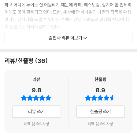
티라이트 홀더
하고 어디에 두어도 잘 어울리기 때문에 카페, 레스토랑, 심지어 홈 인테리
캔들 홀더
어에도 많이 활용되고 있다. 또한, 세상에 단 하나뿐인 나만의 작품을 완성
전등갓 1
한다는 성취감을 느낄 수 있다는 점에서 많은 사람들의 관심을 받으며 취
전등갓 2
미 생활로도 자리매김하고 있다.
출판사 리뷰 더보기
『라탄으로 만드는 감성 소품』은 라탄 공예를 배우고 싶지만 선뜻 시작하지
못하고 있을 누군가를 위해, 일상 속 빡빡하고 여유 없는 생활에 지친 누군
가를 위해, 가벼운 취미 생활을 찾고 있는 누군가를 위해, 직접 만든 소품으
리뷰/한줄평
36
로 내 방을 채우고 싶은 누군가를 위해 국제공예가협회 부협회장이자 수년
간 라탄 공방을 운영하고 있는 저자가 자신만의 노하우와 함께 실용적이고
트렌디한 24가지 작품을 담아냈다.
리뷰
한줄평
9.8
8.9
다양한 공예 기법부터 24가지 소품 만들기까지
상세한 설명과 단계별 사진, 동영상으로 쉽게 배우는 라탄 공예
리뷰 쓰기
한줄평 쓰기
라탄 공예는 ‘엮는다’에 포함되는 다양한 기법들이 있다. 본격적으로 작품
을 만들기에 앞서 여러 기법을 잘 익히고 기초를 탄탄하게 다지면 좀 더 쉽
혜택 및 유의사항
혜택 및 유의사항
게 작품을 만들 수 있다. 먼저 라탄 공예의 제일 기본이 되는 엮기부터 시작
해 원형·사각형 등의 바닥 짜기, 깃털무늬·칸무늬 등의 무늬 넣기, 꽂아마