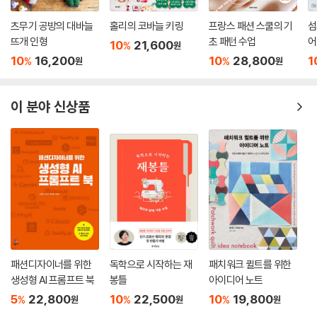
츠무기 공방의 대바늘
홀리의 코바늘 키링
프랑스 패션 스쿨의 기
섬
뜨개 인형
초 패턴 수업
어
10
21,600
%
원
10
16,200
10
28,800
1
%
%
원
원
이 분야 신상품
패션디자이너를 위한
독학으로 시작하는 재
패치워크 퀼트를 위한
생성형 AI 프롬프트 북
봉틀
아이디어 노트
5
22,800
10
22,500
10
19,800
%
%
%
원
원
원