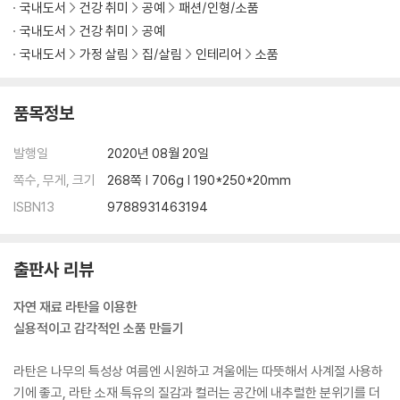
국내도서
건강 취미
공예
패션/인형/소품
PART 5 LIVING
국내도서
건강 취미
공예
테이블 매트
국내도서
가정 살림
집/살림
인테리어
소품
화병
티슈 케이스
품목정보
트레이
발행일
2020년 08월 20일
PART 6 WALL DECOR
원형 거울
쪽수, 무게, 크기
268쪽 | 706g | 190*250*20mm
플라워 거울
ISBN13
9788931463194
행잉 바스켓
월 바스켓
출판사 리뷰
PART 7 BAG
원형 핸드백
자연 재료 라탄을 이용한
타원 메시백
실용적이고 감각적인 소품 만들기
사각백
라탄은 나무의 특성상 여름엔 시원하고 겨울에는 따뜻해서 사계절 사용하
PART 8 LAMP
기에 좋고, 라탄 소재 특유의 질감과 컬러는 공간에 내추럴한 분위기를 더