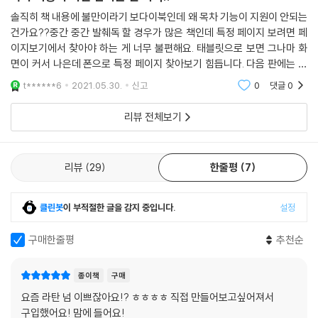
솔직히 책 내용에 불만이라기 보다이북인데 왜 목차 기능이 지원이 안되는
건가요??중간 중간 발췌독 할 경우가 많은 책인데 특정 페이지 보려면 페
이지보기에서 찾아야 하는 게 너무 불편해요. 태블릿으로 보면 그나마 화
면이 커서 나은데 폰으로 특정 페이지 찾아보기 힘듭니다. 다음 판에는 수
정되길 바래요. .. 150자 채워야 리뷰 등록이 되는 건 뭔가요..?;; 더이상 할
t******6
2021.05.30.
신고
0
댓글
0
말 없는데..
리뷰 전체보기
리뷰
29
한줄평
7
클린봇
이 부적절한 글을 감지 중입니다.
설정
구매한줄평
추천순
종이책
구매
요즘 라탄 넘 이쁘잖아요!? ㅎㅎㅎㅎ 직접 만들어보고싶어져서
구입했어요! 맘에 들어요!