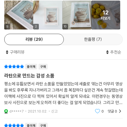
무르기·땋아마무르기 등의 마무리 기법, 그리고 손잡이 달기까지, 독자가
12
다양하게 활용할 수 있도록 최대한 많은 기법을 담았다. 기초를 탄탄하게
더보기
다질 수 있도록 모든 기법에는 영상을 함께 제공하고 있어, 라탄 공예를 처
음 하는 사람도 쉽게 보고 배울 수 있다.
5
2
10
리뷰
29
한줄평
7
기초를 잘 다졌다면, 다음으로는 이 기법들을 활용해 다양한 작품을 만들
어 본다. 라탄 공예 대부분의 작품은 원형·타원형·사각형 바닥짜기에서 시
구매리뷰
추천순
작해 변형, 응용되어 만들어진다. 기본 기법을 잘 알고 넘어간다면 어떠한
형태의 작품도 쉽게 만들 수 있다.
종이책
구매
각 파트는 네 가지 바닥 짜기 기법을 활용한 기본 바구니, 내 취향대로 즐기
라탄으로 만드는 감성 소품
는 홈 카페 소품, 따듯한 분위기를 연출하는 리빙 소품, 공간의 분위기를 크
평소에 유툽보면서 라탄 소품을 만들었었는데 세줄로 엮는건 아무리 영상
게 좌우하는 벽 장식, 가볍고 실용성 있는 라탄 백, 인테리어 오브제 역할을
을 봐도 후루룩 지나가버리고 그래서 좀 복잡하다 싶은건 계속 헛갈렸는데
하는 조명 등 공간 컨셉에 따라 파트를 나눠 구성했다. 각 작품은 단계별 사
이책에 사진으로 다 찍혀 있어서 확실히 알게 되네요. 이런경우는 동영상
진과 함께 상세하고 친절하게 설명하고 있어 초보자도 손쉽게 만들어 볼
보사 사진으로 보는게 오히려 더 좋다는 걸 알게 되었습니다. 그리고 만들
수 있으며, 작품을 만들다 보면 자연스레 여러 다양한 기법을 익힐 수 있다.
어보고 싶은 소품을도 꽤 많이 실려 있어서 좋네요. 응용해서 다른것도 만
d*****7
2021.10.02.
신고
0
댓글
0
들 수 있을
작품의 사이즈와 재료, 기법 등을 자유롭게 변형하여 자신만의 감성과 개
성이 담긴 작품을 만들어 보자.
종이책
구매