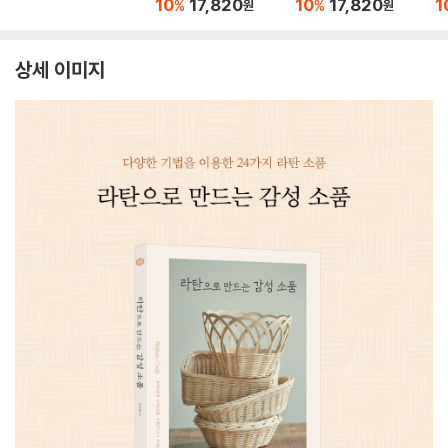
10
17,820
10
17,820
1
%
%
원
원
상세 이미지