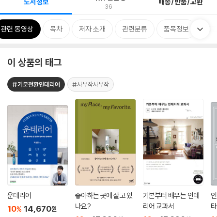
도서정보
배송/반품/교환
36
관련 동영상
목차
저자 소개
관련분류
품목정보
출판
이 상품의 태그
#기분전환인테리어
#사부작사부작
운테리어
좋아하는 곳에 살고 있
기본부터 배우는 인테
인
나요?
리어 교과서
타
10
14,670
%
원