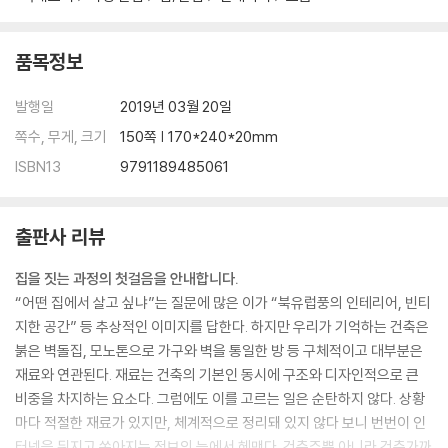
품목정보
발행일
2019년 03월 20일
쪽수, 무게, 크기
150쪽 | 170*240*20mm
ISBN13
9791189485061
출판사 리뷰
집을 짓는 과정의 첫걸음을 안내합니다.
“어떤 집에서 살고 싶냐”는 질문에 많은 이가 “북유럽풍의 인테리어, 빈티
지한 공간” 등 추상적인 이미지를 답한다. 하지만 우리가 기억하는 건축은
붉은 벽돌집, 모노톤으로 가구와 벽을 통일한 방 등 구체적이고 대부분은
재료와 연관된다. 재료는 건축의 기본인 동시에 구조와 디자인적으로 큰
비중을 차지하는 요소다. 그럼에도 이를 고르는 일은 순탄하지 않다. 상황
마다 적절한 재료가 있지만, 체계적으로 정리돼 있지 않다 보니 번번이 인
터넷을 뒤지고 쏟아지는 정보의 늪에서 헤맨다. 건축주뿐 아니라 건축가까