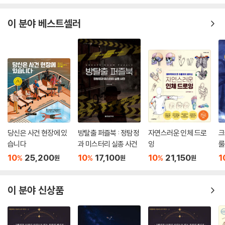
를 갖고 3권을 동시에 발간한다. 2017년 7월 1일 첫 선을 보인 시즌1은
[목재], [벽돌], [콘크리트] 편으로 건축의 기본재료로 이루어진다. 각 권
이 분야 베스트셀러
에서는 종류, 유통처, 선택 기준 등 재료를 선택하면서 여러 번 고민하던 것
들을 이해하기 쉽게 안내한다. 시즌2는 [페인트], [타일], [바닥재] 편으로
디자이너는 물론 인테리어에 관심이 많은 일반인도 따라해볼 수 있도록 돕
는다. 2018년 9월에 발간된 [철재], [유리], [석재] 편은 건물의 풍경을 만
드는 외장재 편으로, 재료의 다양한 가공방식과 활용 방법, 그리고 앞으로
의 가능성을 이야기한다. 시즌4에서는 소재를 넘어서 [창호], [조명], [빌
트인 가구] 등 기술이 필요한 하드웨어를 다뤘다.
당신은 사건 현장에 있
방탈출 퍼즐북 : 정탐정
자연스러운 인체 드로
크
습니다
과 미스터리 실종 사건
잉
룰
10
25,200
10
17,100
10
21,150
1
%
%
%
원
원
원
이 분야 신상품