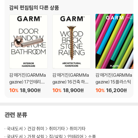
- 올바른 창호 시공 알아보기
감씨 편집팀
의 다른 상품
- 건축주가 알아두면 좋은 창호 시공 팁
3.3 미래 창호의 개발과 기술 122
- 국내 창호시장의 변화와 미래를 예측하다
- 미래 창호를 고민하다: LG 하우시스 연구소 김종태
- 시장의 변화에 따라 진화하다: 이건창호 R&D센터 이태헌
4. Supplement
4.1 보고 만지고 경험하는 창호 138
4.2 창호 제작사가 추천하는 대리점 146
감 매거진(GARM Ma
감 매거진(GARM Ma
감 매거진(GARM Ma
gazine) 17 인테리어
gazine) 16 건축 하드
gazine) 15 플라스틱
하드웨어
웨어
10
18,900
10
18,900
10
16,200
%
%
%
원
원
원
관련 분류
국내도서
건강 취미
취미기타
취미기타
국내도서
가정 살림
집/살림
인테리어
소품