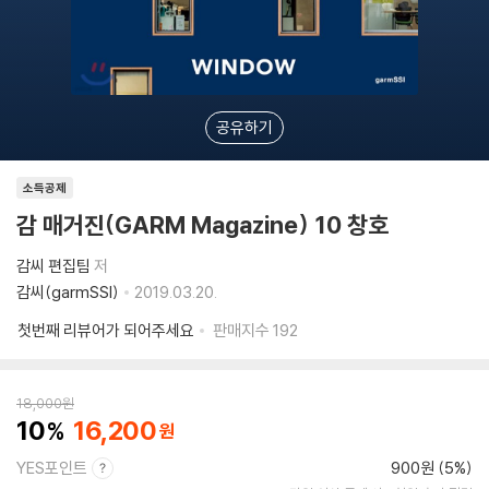
공유하기
소득공제
감 매거진(GARM Magazine) 10 창호
감씨 편집팀
저
감씨(garmSSI)
2019.03.20.
첫번째 리뷰어가 되어주세요
판매지수
192
18,000
원
10
16,200
YES포인트
900원 (5%)