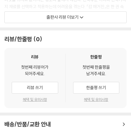
지 재료를 선택하고 적용하는데 어려움을 겪는다. 『감 매거진』은 한 권 속
에 기초적인 정보부터 분류, 사용 방법, 유통처까지 재료를 사용하는데 필
출판사 리뷰 더보기
요한 정보를 꾹꾹 눌러 담았다. 등대가 밝히는 불빛을 따라 항해하듯 감 매
거진과 함께 험난한 건축 여정을 안전하게 마쳐보자.
리뷰/한줄평
0
하나하나 알아가는 즐거움,
건축 재료 원토픽 매거진 감(GARM)
‘감’은 순우리말로 재료를 뜻한다. 감(GARM)시리즈는 개인의 창조성을
리뷰
한줄평
구체적으로 실현하는 방법을 함께 논의하기 위해 만들었다. 사람에게 가장
첫번째 리뷰어가
첫번째 한줄평을
중요한 의식주 중에서 머무는 ‘주’를 중심으로 자신의 공간을 스스로 만들
되어주세요.
남겨주세요.
수 있는 최소한의 방법에 대해 안내하기 위해서다. 그 시작은 건축의 가장
작은 물리적인 단위인 ‘재료’에 대한 조사다. 이 책을 읽는 독자에게 ‘좋은
리뷰 쓰기
한줄평 쓰기
재료’를 구분하고 사용하는 데 도움을 주고자 한다.
혜택 및 유의사항
혜택 및 유의사항
시즌마다 하나의 주제로
세 가지 재료를 낱낱이 파헤칩니다.
배송/반품/교환 안내
『감 매거진』은 한 권에 한 가지 건축재료를 다루며 6개월마다 하나의 주제