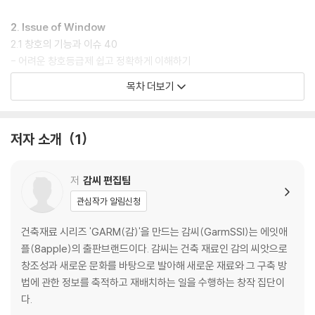
2. Issue of Window
2.1 창호의 기능과 이슈 40
- 어려운 창호등급제 쉽고 정확하게 이해하기
- 국내 창호 관련 정책의 쟁점을 묻다
목차 더보기
2.2 국내 창호의 유통 52
- 국내 창호 업체와 유통의 쟁점
- 왜 모두 똑같은 창호가 있는 집에서 살게 되었나?
저자 소개
1
2.3 창호 선택 기준 66
- 창호의 선택과 유지보수
- PVC 시스템창호를 만나다: 레하우 안재영ㆍ에스알펜스터 박세민
저
감씨 편집팀
- 시공사와 건축가가 함께 만들다: 프레임워크 조성옥ㆍ한상우
관심작가 알림신청
- 프레임리스창에 도전하다: 위드지스 김광호
건축재료 시리즈 'GARM(감)'을 만드는 감씨(GarmSSI)는 에잇애
3. Works with Window
플(8apple)의 출판브랜드이다. 감씨는 건축 재료인 감의 씨앗으로
3.1 창호의 계획과 적용 94
창조성과 새로운 문화를 바탕으로 발아해 새로운 재료와 그 구축 방
- 수공예적으로 창을 적용하다: 사무소효자동 서승모
법에 관한 정보를 축적하고 재배치하는 일을 수행하는 창작 집단이
- 창과 빛으로 조각하다: 바이아키 디자인스튜디오 이병엽
다.
3.2 창호의 시공 112