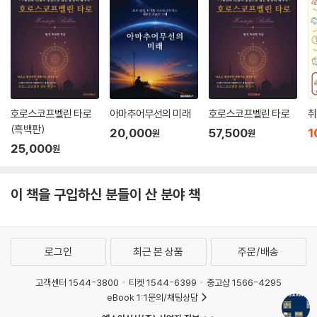
호로스코프벨린 타로
아마추어무선의 미래
호로스코프벨린 타로
취
(흑백판)
20,000
57,500
1
원
원
25,000
원
이 책을 구입하신 분들이 산 분야 책
로그인
최근 본 상품
주문/배송
고객센터 1544-3800
티켓 1544-6399
중고샵 1566-4295
eBook 1:1문의/채팅상담