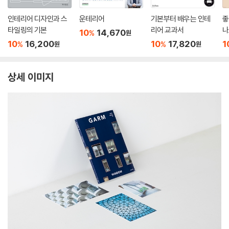
인테리어 디자인과 스
운테리어
기본부터 배우는 인테
좋
타일링의 기본
리어 교과서
나
10
14,670
%
원
10
16,200
10
17,820
1
%
%
원
원
상세 이미지