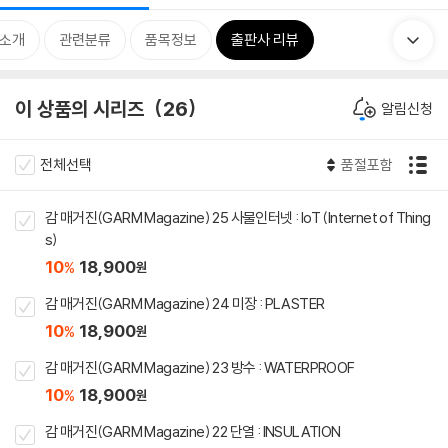
 소개
관련분류
품목정보
출판사 리뷰
이 상품의 시리즈
26
알림신청
전체선택
품절포함
감 매거진(GARM Magazine) 25 사물인터넷 : IoT (Internet of Thing
s)
10
18,900
%
원
감 매거진(GARM Magazine) 24 미장 : PLASTER
10
18,900
%
원
감 매거진(GARM Magazine) 23 방수 : WATERPROOF
10
18,900
%
원
감 매거진(GARM Magazine) 22 단열 : INSULATION