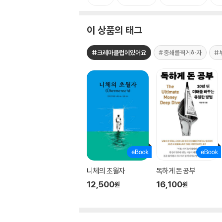
이 상품의 태그
#크레마클럽에있어요
#중쇄를찍게하자
#
니체의 초월자
독하게 돈 공부
12,500
16,100
원
원