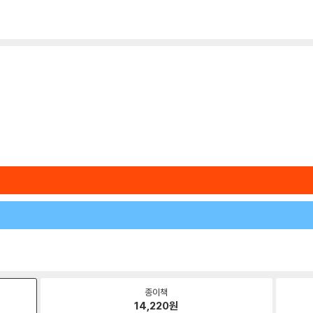
종이책
14,220
원