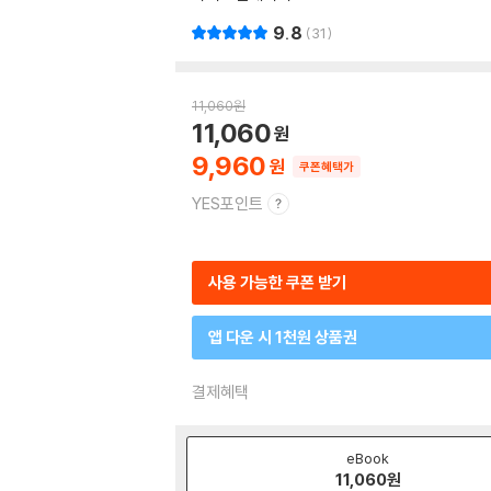
9.8
31
11,060
원
11,060
9,960
쿠폰혜택가
YES포인트
사용 가능한 쿠폰 받기
앱 다운 시 1천원 상품권
결제혜택
eBook
11,060
원