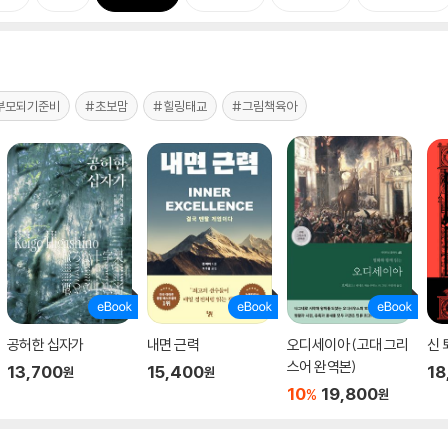
부모되기준비
#초보맘
#힐링태교
#그림책육아
공허한 십자가
내면 근력
오디세이아 (고대 그리
신 
스어 완역본)
13,700
15,400
18
원
원
10
19,800
%
원