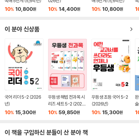
독해 5단계 (5,6학년)
026년)
해 5단계 (5,6학년)
독
10
10,800
10
14,400
10
10,800
1
%
%
%
원
원
원
이 분야 신상품
국어 리더 5-2 (2026
우등생 해법 전과목 시
우등생 초등 국어 5-2
완
년)
리즈 세트 5-2 (2026
(2026년)
술
년)
10
15,300
10
59,850
10
15,300
1
%
%
%
원
원
원
이 책을 구입하신 분들이 산 분야 책