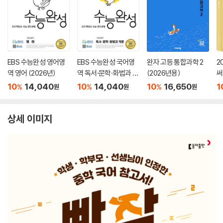
EBS 수능완성 영어영
EBS 수능완성 국어영
완자 고등 통합과학 2
2
역 영어 (2026년)
역 독서·문학·화법과 작
(2026년용)
써
문 (2026년)
서
10
14,040
10
14,040
10
16,650
1
%
%
%
원
원
원
상세 이미지