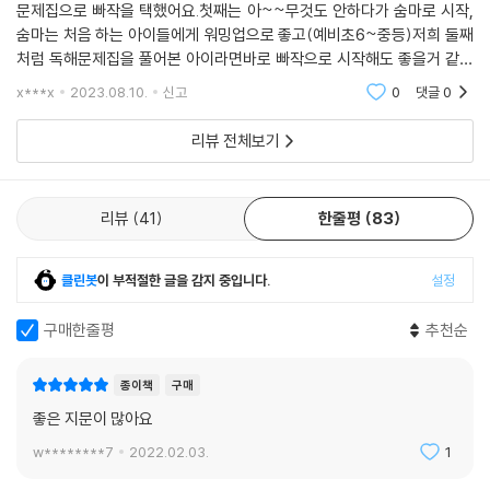
문제집으로 빠작을 택했어요.첫째는 아~~무것도 안하다가 숨마로 시작,
숨마는 처음 하는 아이들에게 워밍업으로 좋고(예비초6~중등)저희 둘째
처럼 독해문제집을 풀어본 아이라면바로 빠작으로 시작해도 좋을거 같아
요.?특히 디딤돌독해력 고학년용 Ⅰ, Ⅱ, Ⅲ, Ⅳ과빠작 비문학0가 큰 차이아
x***x
2023.08.10.
신고
0
댓글
0
없어어려움 없이 풀 수
리뷰 전체보기
리뷰
41
한줄평
83
클린봇
이 부적절한 글을 감지 중입니다.
설정
구매한줄평
추천순
종이책
구매
좋은 지문이 많아요
w********7
2022.02.03.
1