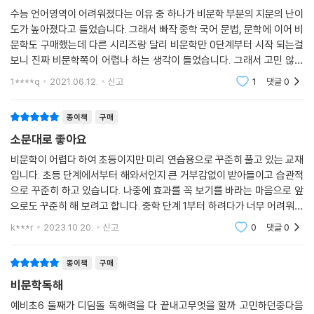
수능 언어영역이 어려워졌다는 이유 중 하나가 비문학 부분의 지문의 난이
도가 높아졌다고 들었습니다. 그래서 빠작 중학 국어 문법, 문학에 이어 비
문학도 구매했는데 다른 시리즈랑 달리 비문학만 0단계부터 시작 되는걸
보니 진짜 비문학쪽이 어렵나 하는 생각이 들었습니다. 그래서 고민 않고
0 단계별로 차근차근 하는게 맞다는 생각이 들어서 구매했습니다. 비문학
1****q
2021.06.12.
신고
1
댓글
0
이다 보니 다양
종이책
구매
소문대로 좋아요
비문학이 어렵다 하여 초등이지만 미리 연습용으로 꾸준히 풀고 있는 교재
입니다. 초등 단계에서부터 해와서인지 큰 거부감없이 받아들이고 습관적
으로 꾸준히 하고 있습니다. 나중에 효과를 꼭 보기를 바라는 마음으로 앞
으로도 꾸준히 해 보려고 합니다. 중학 단계 1부터 하려다가 너무 어려워할
까봐 0단계부터 했는데 그동안 꾸준히 한 아이라면 1단계부터 해도 괜찮
k***r
2023.10.20.
신고
0
댓글
0
을 것 같아요. 구
종이책
구매
비문학독해
예비초6 둘째가 디딤돌 독해력을 다 끝내고무엇을 할까 고민하던중다음