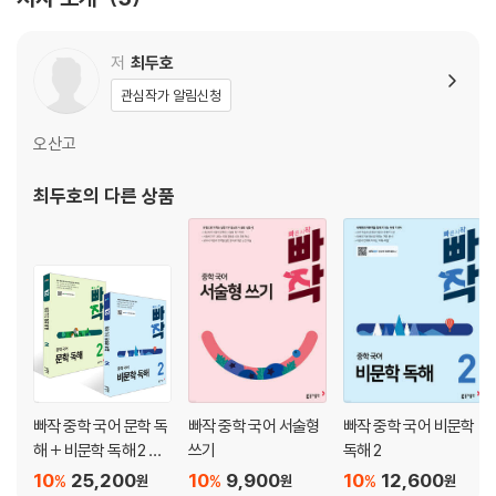
사회 04 지리｜철도의 발전과 도시의 흥망성쇠_마경묵 외
사회 05 환경｜이동하는 호수, 차드호_디딤
사회 06 경제｜퍼센트와 퍼센트포인트_한진수
저
최두호
사회 07 법률｜미성년자의 계약_법무부
관심작가 알림신청
[과학]
오산고
과학 01 화학｜가장 소중한 원소, 산소_장홍제
과학 02 천문학｜밤하늘을 움직이는 천체들_한국천문연구원
최두호
의 다른 상품
과학 03 생물학｜동물이 보는 세상은 어떠할까_김정훈
과학 04 과학 일반｜과학적 업적으로서의 수량화_장하석
과학 05 뇌 과학｜양을 세면 잠이 오는 이유_김정훈
과학 06 생명 과학｜먹지 않고도 사는 바이러스_제임스 콜만
과학 07 의학｜우리나라의 전염병 역사_이현숙
[기술]
기술 01 가전 기술｜진공청소기의 원리_서울과학교사모임
빠작 중학 국어 문학 독
빠작 중학 국어 서술형
빠작 중학 국어 비문학
기술 02 첨단 기술｜가상 현실과 증강 현실_한국전자통신연구원
해 + 비문학 독해 2 세
쓰기
독해 2
기술 03 응용 기술｜생체 모방 기술_이동국 외
트
10
25,200
10
9,900
10
12,600
%
%
%
원
원
원
기술 04 우주 기술｜우주 물체, 어떻게 감시할까_한국천문연구원