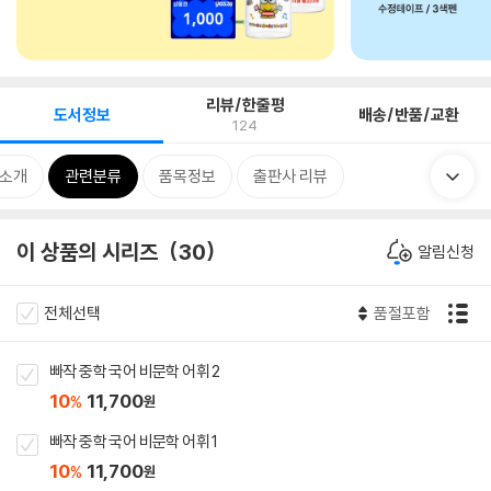
리뷰/한줄평
도서정보
배송/반품/교환
124
 소개
관련분류
품목정보
출판사 리뷰
이 상품의 시리즈
30
알림신청
전체선택
품절포함
빠작 중학 국어 비문학 어휘 2
10
11,700
%
원
빠작 중학 국어 비문학 어휘 1
10
11,700
%
원