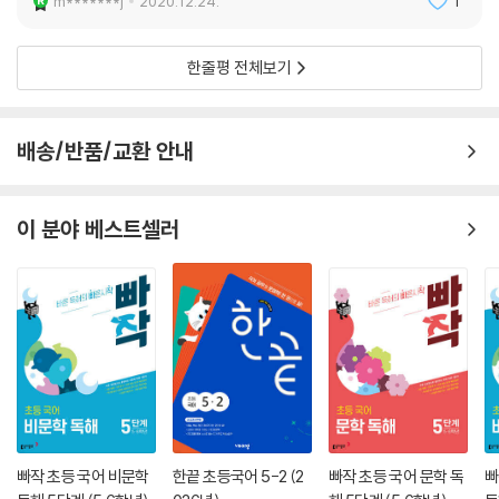
m*******j
2020.12.24.
1
한줄평 전체보기
배송/반품/교환 안내
이 분야 베스트셀러
빠작 초등 국어 비문학
한끝 초등국어 5-2 (2
빠작 초등 국어 문학 독
빠