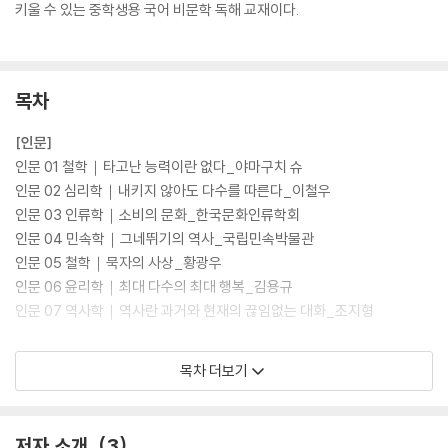
키울 수 있는 중학생용 국어 비문학 독해 교재이다.
목차
[인문]
인문 01 철학｜타고난 능력이란 없다_야마구치 슈
인문 02 심리학｜내키지 않아도 다수를 따른다_이철우
인문 03 인류학｜소비의 문화_한국문화인류학회
인문 04 민속학｜그네뛰기의 역사_국립민속박물관
인문 05 철학｜묵자의 사상_황광우
인문 06 윤리학｜최대 다수의 최대 행복_김용규
인문 07 역사학｜역사란 과거와 현재의 끊임없는 대화_조지형
[사회]
목차 더보기
사회 01 경제｜많이 만들수록 줄어드는 생산비의 비밀_한진수
사회 02 법률｜점유 이탈물 횡령죄_법무부
사회 03 정치｜정치 광고, 유권자를 설득하다_오택섭 외
저자 소개
3