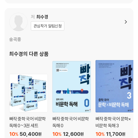
기술 05 산업 기술｜자율 주행 자동차는 어떻게 움직일까_안종제 외
기술 06 IT 기술｜어떤 컴퓨터가 더 좋은 걸까_김도현
저
최수경
기술 07 전통 기술｜해시계 앙부일구_신동원
관심작가 알림신청
[예술]
숭곡중
예술 01 미술｜신윤복 그림의 특징_이광표
예술 02 미술｜이집트 미술, 정면과 측면을 혼합하다_양민영
최수경
의 다른 상품
예술 03 영화｜영화 매체의 특징_양경미
예술 04 건축｜음악당 천장은 왜 구불구불할까_조원용
예술 05 미술｜투박함 속에서 발견한 민족의 아름다움_박차지현
예술 06 미술｜감성 해방을 위한 원색의 물결, 야수주의_박갑영
예술 07 음악｜행진곡 대취타_박소영
[복합]
복합 01 인문｜북서 해안 인디언들의 포틀래치_루스 베네딕트/마빈 해리
스
빠작 중학 국어 비문학
빠작 중학 국어 비문학
빠작 중학 국어 문학×
복합 02 사회｜인간은 합리적으로 행동하는가_이준구
독해 0~3권 세트
독해 0
비문학 독해 3
복합 03 예술｜무엇이든 예술이 될 수 있을까_한지희
10
50,400
10
12,600
10
11,700
%
%
%
원
원
원
복합 04 기술｜원격 로봇과 마이크로 로봇_이인식