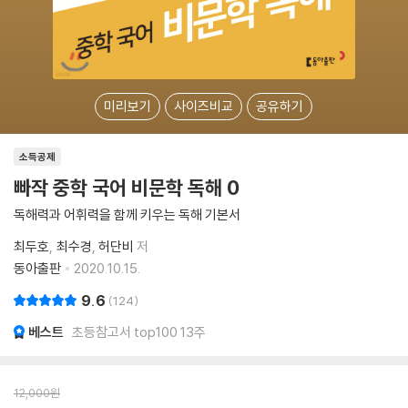
미리보기
사이즈비교
공유하기
소득공제
빠작 중학 국어 비문학 독해 0
독해력과 어휘력을 함께 키우는 독해 기본서
최두호
최수경
허단비
저
동아출판
2020.10.15.
9.6
124
베스트
초등참고서 top100 13주
12,000
원