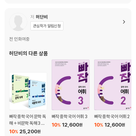
[책 속의 책]
정답과 해설
저
허단비
관심작가 알림신청
전 인화여중
허단비
의 다른 상품
빠작 중학 국어 문학 독
빠작 중학 국어 어휘 3
빠작 중학 국어 어휘 2
해 + 비문학 독해 3 세
10
12,600
10
12,600
%
%
원
원
트
10
25,200
%
원