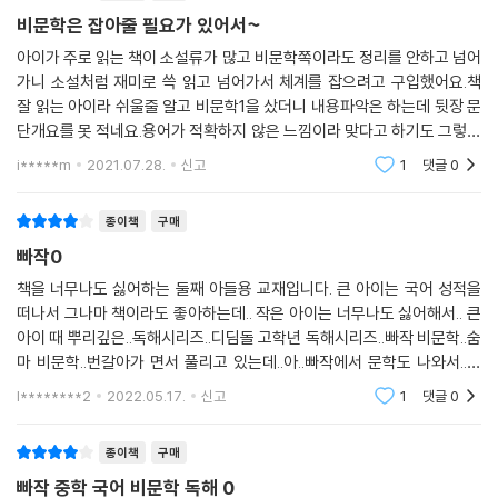
비문학은 잡아줄 필요가 있어서~
아이가 주로 읽는 책이 소설류가 많고 비문학쪽이라도 정리를 안하고 넘어
가니 소설처럼 재미로 쓱 읽고 넘어가서 체계를 잡으려고 구입했어요.책
잘 읽는 아이라 쉬울줄 알고 비문학1을 샀더니 내용파악은 하는데 뒷장 문
단개요를 못 적네요.용어가 적확하지 않은 느낌이라 맞다고 하기도 그렇고
아니다 하기도 그렇고.알아보니 비문학0단계도 있다기에 구입했어요.확
i*****m
2021.07.28.
신고
1
댓글
0
실히 지문이 짧고
종이책
구매
빠작0
책을 너무나도 싫어하는 둘째 아들용 교재입니다. 큰 아이는 국어 성적을
떠나서 그나마 책이라도 좋아하는데.. 작은 아이는 너무나도 싫어해서.. 큰
아이 때 뿌리깊은..독해시리즈..디딤돌 고학년 독해시리즈..빠작 비문학..숨
마 비문학..번갈아가 면서 풀리고 있는데..아..빠작에서 문학도 나와서..방
학 때 문학도 풀립니다.. 둘째는 뿌리깊은..초등 독해시리즈는 다 풀었는
l********2
2022.05.17.
신고
1
댓글
0
데..
종이책
구매
빠작 중학 국어 비문학 독해 0