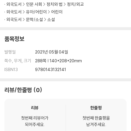
외국도서
인문 사회
정치와 법
정치/외교
외국도서
유아/어린이
어린이
외국도서
문학/소설
소설
품목정보
발행일
2021년 05월 04일
쪽수, 무게, 크기
288쪽 | 140*208*20mm
ISBN13
9780143132141
리뷰/한줄평
0
리뷰
한줄평
첫번째 리뷰어가
첫번째 한줄평을
되어주세요.
남겨주세요.