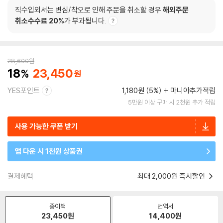
직수입외서는 변심/착오로 인해 주문을 취소할 경우
해외주문
취소수수료 20%
가 부과됩니다.
28,600
원
18
23,450
YES포인트
1,180원 (5%)
마니아추가적립
5만원 이상 구매 시 2천원 추가 적립
사용 가능한 쿠폰 받기
앱 다운 시 1천원 상품권
결제혜택
최대 2,000원 즉시할인
종이책
번역서
23,450
원
14,400
원