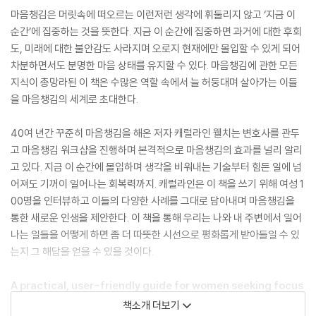
마음챙김은 머릿속에 떠오르는 이런저런 생각에 휘둘리지 않고 ‘지금 이
순간’에 집중하는 것을 뜻한다. 지금 이 순간에 집중하면 과거에 대한 후회
도, 미래에 대한 불안감도 사라지며 오로지 현재에만 몰입할 수 있게 되어
차분하면서도 분명한 마음 상태를 유지할 수 있다. 마음챙김에 관한 모든
지식이 총망라된 이 책은 수많은 역할 속에서 늘 허둥대며 살아가는 이들
을 마음챙김의 세계로 초대한다.
40여 년간 꾸준히 마음챙김을 해온 저자 캐럴라인 웰치는 변호사를 관두
고 마음챙김 워크샵을 진행하며 본격적으로 마음챙김의 효과를 널리 알리
고 있다. 지금 이 순간에 몰입하며 생각을 비워내는 기술부터 힘든 일에 넘
어져도 기꺼이 일어나는 회복력까지. 캐럴라인은 이 책을 쓰기 위해 여성 1
00명을 인터뷰하고 이들의 다양한 사례를 그대로 담아내며 마음챙김을
통한 새로운 인생을 제안한다. 이 책을 통해 우리는 나와 내 주변에서 일어
나는 일들을 어떻게 하면 좀 더 따뜻한 시선으로 평화롭게 받아들일 수 있
는지 그 해답을 얻을 수 있을 것이다.
A practical, user-friendly guide for women seeking focus
and calm in the midst of life's storms.
책소개 더보기