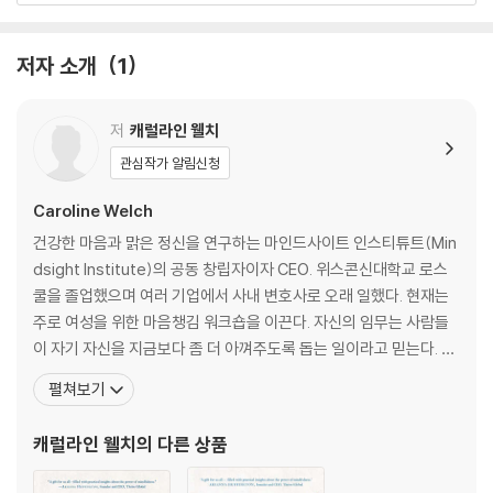
Overwhelmed by the demands of family, work, and multiple re
sponsibilities, many women find themselves feeling scattere
저자 소개
1
d, and distracted. In this eye-opening book, co-founder and C
EO of the Mindsight Institute, Caroline Welch takes readers on
저
캐럴라인 웰치
a mindfulness journey to help them de-stress and cultivate in
ner peace. According to Welch, you do not need countless ho
관심작가 알림신청
urs sitting in silence to be more present in your life--the key is
Caroline Welch
to practice mindfulness wherever you are and whenever you
can.
건강한 마음과 맑은 정신을 연구하는 마인드사이트 인스티튜트(Min
dsight Institute)의 공동 창립자이자 CEO. 위스콘신대학교 로스
The Gift of Presence guides readers in developing four innate
쿨을 졸업했으며 여러 기업에서 사내 변호사로 오래 일했다. 현재는
capacities we all possess that will allow us to become more r
주로 여성을 위한 마음챙김 워크숍을 이끈다. 자신의 임무는 사람들
esilient and centered in our lives--even when life is throwing a
이 자기 자신을 지금보다 좀 더 아껴주도록 돕는 일이라고 믿는다. 4
ll that it has at us:
0년 전 일본의 어느 사찰에서 명상을 만났다. 그때부터 시작된 명상
펼쳐보기
의 경험이 좀 더 실용적이고 효과적인 마음챙김이라는 영역으로 확장
Presence: the ability to remain firmly in the present moment; t
되었다. 이제는 명상이라는 형식은 중요하지 않다는 것을 안다. 캐럴
캐럴라인 웰치
의 다른 상품
o be fully aware of what's happening as it's happening.
라인은 사람들에게 자기 자신을 내려놓으라고, 초연