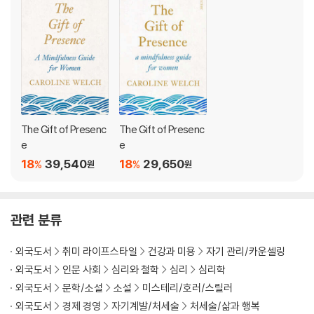
Purpose: the personal meaning that gets us going and gives d
irection to our lives.
Pivoting: an openness to change that allows you to switch dir
ection if that is what is needed.
Pacing: the awareness that it is impossible to do everything w
e want or need to do all at once; the ability to take life one ste
The Gift of Presenc
The Gift of Presenc
p at a time.
e
e
18
39,540
18
29,650
%
%
원
원
This life-changing book reveals that you already hold in your h
ands the keys to a more harmonious life--you simply need to l
ook within.
관련 분류
외국도서
취미 라이프스타일
건강과 미용
자기 관리/카운셀링
외국도서
인문 사회
심리와 철학
심리
심리학
외국도서
문학/소설
소설
미스테리/호러/스릴러
외국도서
경제 경영
자기계발/처세술
처세술/삶과 행복