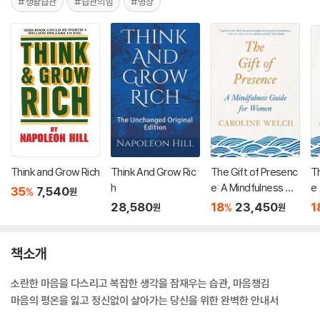
#생활습관
#습관의힘
#명상
Think and Grow Rich
Think And Grow Ric
The Gift of Presenc
Th
h
e: A Mindfulness Gui
e
35
7,540
%
원
de for Women
28,580
18
23,450
1
%
원
원
책소개
소란한 마음을 다스리고 복잡한 생각을 잠재우는 습관, 마음챙김
마음의 평온을 잃고 정신없이 살아가는 당신을 위한 완벽한 안내서