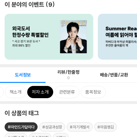
이 분야의 이벤트
9
리뷰/한줄평
도서정보
배송/반품/교환
0
책소개
저자 소개
관련분류
품목정보
이 상품의 태그
#마인드가답이다
#성공과성장
#자기계발서
#마음챙김