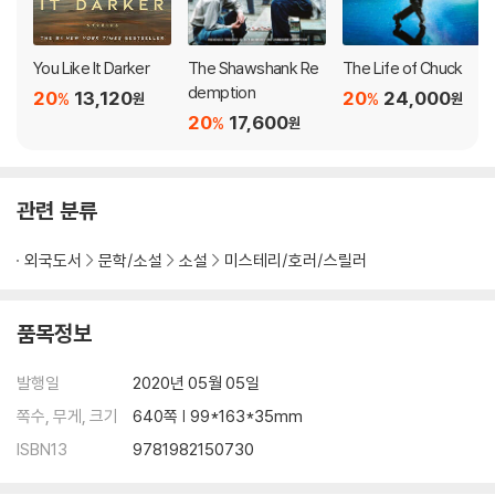
You Like It Darker
The Shawshank Re
The Life of Chuck
demption
20
13,120
20
24,000
%
%
원
원
20
17,600
%
원
관련 분류
외국도서
문학/소설
소설
미스테리/호러/스릴러
품목정보
발행일
2020년 05월 05일
쪽수, 무게, 크기
640쪽 | 99*163*35mm
ISBN13
9781982150730