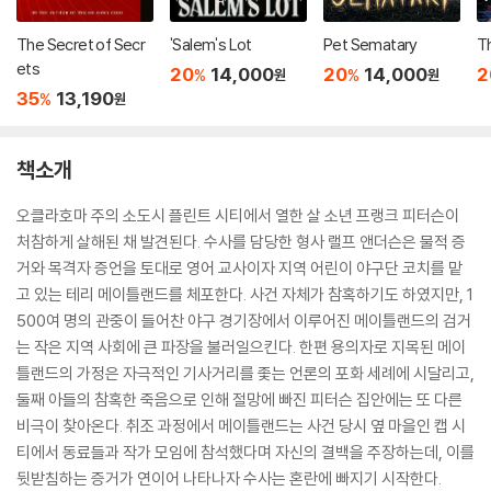
The Secret of Secr
'Salem's Lot
Pet Sematary
Th
ets
20
14,000
20
14,000
2
%
%
원
원
35
13,190
%
원
책소개
오클라호마 주의 소도시 플린트 시티에서 열한 살 소년 프랭크 피터슨이
처참하게 살해된 채 발견된다. 수사를 담당한 형사 랠프 앤더슨은 물적 증
거와 목격자 증언을 토대로 영어 교사이자 지역 어린이 야구단 코치를 맡
고 있는 테리 메이틀랜드를 체포한다. 사건 자체가 참혹하기도 하였지만, 1
500여 명의 관중이 들어찬 야구 경기장에서 이루어진 메이틀랜드의 검거
는 작은 지역 사회에 큰 파장을 불러일으킨다. 한편 용의자로 지목된 메이
틀랜드의 가정은 자극적인 기사거리를 좇는 언론의 포화 세례에 시달리고,
둘째 아들의 참혹한 죽음으로 인해 절망에 빠진 피터슨 집안에는 또 다른
비극이 찾아온다. 취조 과정에서 메이틀랜드는 사건 당시 옆 마을인 캡 시
티에서 동료들과 작가 모임에 참석했다며 자신의 결백을 주장하는데, 이를
뒷받침하는 증거가 연이어 나타나자 수사는 혼란에 빠지기 시작한다.