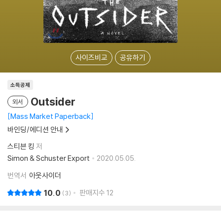
사이즈비교
공유하기
소득공제
Outsider
외서
Mass Market Paperback
바인딩/에디션 안내
스티븐 킹
저
Simon & Schuster Export
2020.05.05.
번역서
아웃사이더
10.0
판매지수
12
3