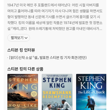
1947년 미국 메인 주 포틀랜드에서 태어났다. 어린 시절 아버지를
여의고 홀어머니를 따라 여기저기 이사 다니며 힘든 생활을 하면서도
형이 발행하던 동네 신문에 기사를 쓰면서 글쓰기에 흥미를 갖기 시
작했다. 킹의 이름을 세상에 알린 작품은 1974년에 발표한 첫 장편소
설 『캐리』였다. 원래 쓰레기통에 처박혔던 원고를 아내인 태비사가
설득하여 고쳐 쓴 이 작품으로 킹은 작가로서 경력을 쌓기 시작했고,
펼쳐보기
이후 30여 년간 500여 편의 작품을 발표하여 모든 책이 전 세계적인
베스트셀러가 된 오늘날 세계에서 가장 유명한 작가가 되었다. 킹의
스티븐 킹
인터뷰
작품들은 지금까지 33개 언어로 번역되
[읽다]
신작 소설 『셀』 발표한 스티븐 킹 기자 회견(런던)
스티븐 킹
의 다른 상품