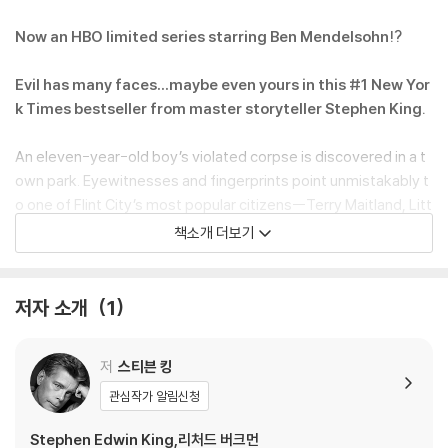
Now an HBO limited series starring Ben Mendelsohn!?
Evil has many faces…maybe even yours in this #1 New Yor
k Times bestseller from master storyteller Stephen King.
An eleven-year-old boy’s violated corpse is discovered in a t
own park. Eyewitnesses and fingerprints point unmistakably t
o one of Flint City’s most popular citizens--Terry Maitland, Litt
le League coach, English teacher, husband, and father of two
책소개 더보기
girls. Detective Ralph Anderson, whose son Maitland once coa
ched, orders a quick and very public arrest. Maitland has an ali
bi, but Anderson and the district attorney soon have DNA evid
저자 소개
1
ence to go with the fingerprints and witnesses. Their case se
ems ironclad.
저
스티븐 킹
As the investigation expands and horrifying details begin to e
관심작가 알림신청
merge, King’s story kicks into high gear, generating strong ten
Stephen Edwin King,리처드 버크먼
sion and almost unbearable suspense. Terry