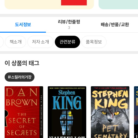
리뷰/한줄평
도서정보
배송/반품/교환
3
책소개
저자 소개
관련분류
품목정보
이 상품의 태그
#스릴러의거장