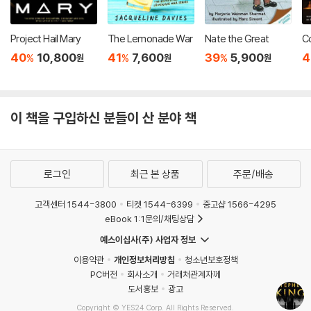
Project Hail Mary
The Lemonade War
Nate the Great
Co
40
10,800
41
7,600
39
5,900
4
%
%
%
원
원
원
이 책을 구입하신 분들이 산 분야 책
로그인
최근 본 상품
주문/배송
고객센터 1544-3800
티켓 1544-6399
중고샵 1566-4295
eBook 1:1문의/채팅상담
예스이십사(주) 사업자 정보
이용약관
개인정보처리방침
청소년보호정책
PC버전
회사소개
거래처관계자께
도서홍보
광고
Copyright © YES24 Corp. All Rights Reserved.