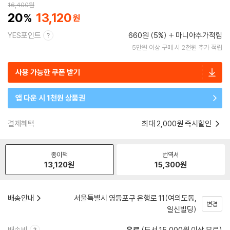
16,400
원
20
13,120
YES포인트
660원 (5%)
마니아추가적립
5만원 이상 구매 시 2천원 추가 적립
사용 가능한 쿠폰 받기
앱 다운 시 1천원 상품권
결제혜택
최대 2,000원 즉시할인
종이책
번역서
13,120
원
15,300
원
배송안내
서울특별시 영등포구 은행로 11(여의도동,
변경
일신빌딩)
배송비
유료
(도서 15,000원 이상 무료)