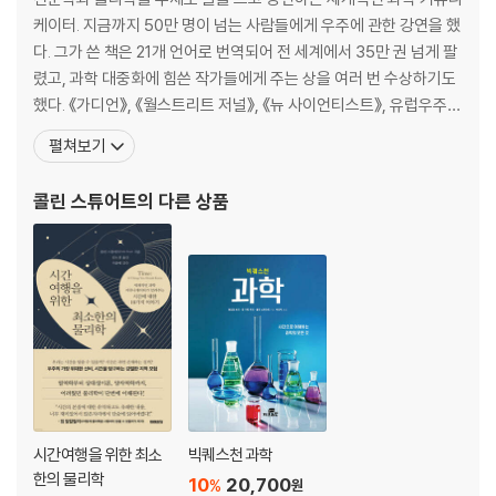
1.6749×10-27
케이터. 지금까지 50만 명이 넘는 사람들에게 우주에 관한 강연을 했
중성자의 질량(kg)
다. 그가 쓴 책은 21개 언어로 번역되어 전 세계에서 35만 권 넘게 팔
렸고, 과학 대중화에 힘쓴 작가들에게 주는 상을 여러 번 수상하기도
8.51×10-27
했다. 《가디언》, 《월스트리트 저널》, 《뉴 사이언티스트》, 유럽우주청
우주의 밀도(kg/m)
등에 대중을 위해 200건이 넘는 흥미로운 과학 기사를 기고했으며,
펼쳐보기
[스카이 뉴스], [BBC 뉴스], [라디오5 라이브] 등에 출연해 우주의
3×10-25
신비에 관해 알렸다. 영국 왕립천문학회의 회원이기도 하다. 2017년
콜린 스튜어트
의 다른 상품
와 보존의 평균수명(s)
에는 국제천문학협회에서 천문
1.38×10-23
볼츠만상수(J/K)
1.60×10-19
기본 전하(C)
1×10-18
실험실에서 도달할 수 있는 초고진공의 밀도(kg/m)
시간여행을 위한 최소
빅퀘스천 과학
한의 물리학
10
20,700
%
원
8×10-15