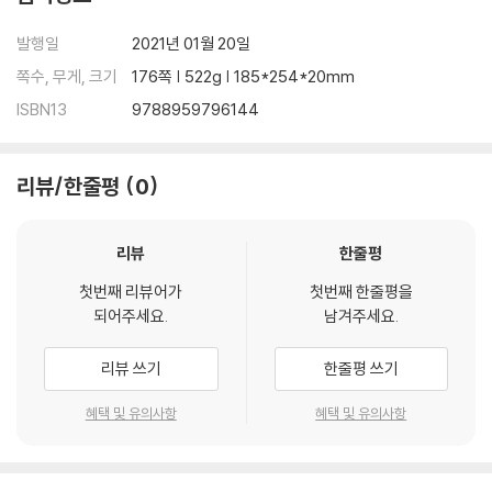
-1/3
발행일
2021년 01월 20일
다운, 스트렌지, 바텀 쿼크의 전하량(, 기본 전하)
쪽수, 무게, 크기
176쪽 | 522g | 185*254*20mm
ISBN13
9788959796144
0
포톤(광자)의 정지질량(kg)
리뷰/한줄평
0
0.007
수소 핵융합의 효율
리뷰
한줄평
1/137(0.0073)
첫번째 리뷰어가
첫번째 한줄평을
미세구조상수
되어주세요.
남겨주세요.
0.01
리뷰 쓰기
한줄평 쓰기
물의 삼중점(℃)
혜택 및 유의사항
혜택 및 유의사항
0.02
세르게이 클리칼레프가 경험한 시간 지연(s)