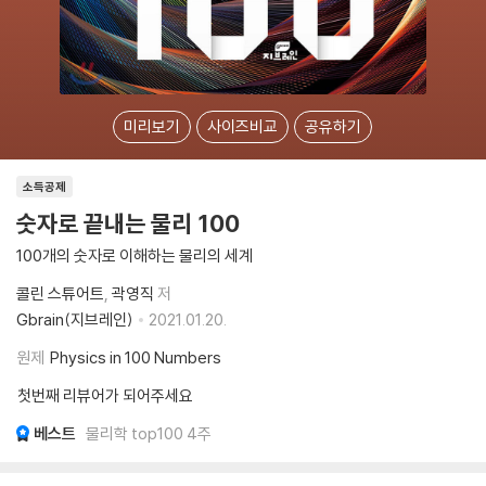
미리보기
사이즈비교
공유하기
소득공제
숫자로 끝내는 물리 100
100개의 숫자로 이해하는 물리의 세계
콜린 스튜어트
곽영직
저
Gbrain(지브레인)
2021.01.20.
원제
Physics in 100 Numbers
첫번째 리뷰어가 되어주세요
베스트
물리학 top100 4주