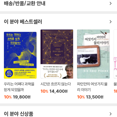
배송/반품/교환 안내
2/3
업, 참, 톱 쿼크의 전하(-기본 전하)
이 분야 베스트셀러
1
그래핀의 두께(원자)
1.4
찬드라세카르의 한계(태양 질량)
2.7
우주 마이크로파 배경복사의 온도(K)
2.71…
우리는 어쩌다 과학을
시간은 흐르지 않는다
파인만의 여섯가지 물
물
오일러의 수
믿게 되었을까
리 이야기
10
14,400
1
%
원
10
19,800
10
13,500
%
%
원
원
3
중성미자의 가짓수
이 분야 신상품