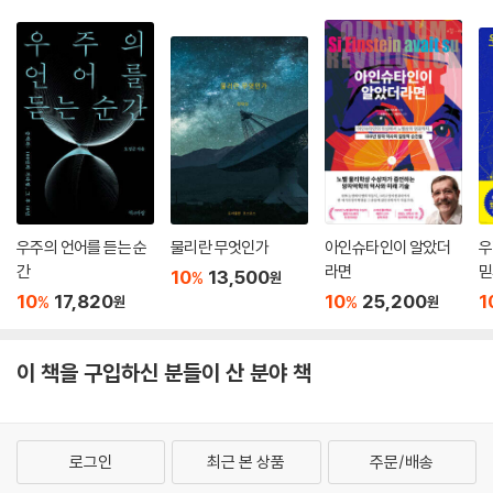
3
뉴턴역학의 운동 법칙의 개수
3.14…
원주율(r)
4
자연에 존재하는 기본적인 힘
4
우주의 언어를 듣는 순
물리란 무엇인가
아인슈타인이 알았더
우
시공간의 차원
간
라면
믿
10
13,500
%
원
10
17,820
10
25,200
1
%
%
원
원
4.186
열의 일당량
이 책을 구입하신 분들이 산 분야 책
4.23
가장 가까운 별까지의 거리(광년)
로그인
최근 본 상품
주문/배송
6