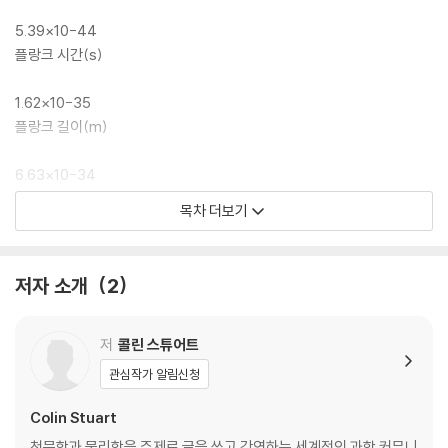
궁금하다면 이 책에서 소개하고 있는 100개의 숫자와 소제목들로도 충분
히 살펴볼 수 있다. 또한 소제목만 기억해도 아주 재미있는 물리 지식인이
5.39×10-44
될 수 있을 것이다.
플랑크 시간(s)
1.62×10-35
플랑크 길이(m)
6.63×10-34
플랑크상수(Js)
목차 더보기
3×10-34(대략값)
날아가는 테니스공의 파장(m)
저자 소개
2
9.11×10-31
전자의 질량(kg)
저
콜린 스튜어트
관심작가 알림신청
1.6726×10-27
양성자의 질량(kg)
Colin Stuart
천문학과 물리학을 주제로 글을 쓰고 강연하는 세계적인 과학 커뮤니