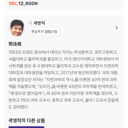
10
12,600
%
원
원자핵의 평균 크기(m)
8.85×10-12
저
곽영직
자유공간의 유전율(C2/Nm2)
관심작가 알림신청
5.29×10-11
郭泳稙
보어 반지름(m)
1952년 강원도 횡성에서 태어난 저자는 학성중학교, 원주고등학교,
서울대학교 물리학과를 졸업하고, 미국 켄터키대학교 대학원에서 박
6.67×10-11
사학위를 받은 후 수원대학교 물리학과 교수로 재직하면서 자연과학
중력 상수(Nm2/kg2)
대학장과 대학원장을 역임하고, 2017년에 정년퇴직했다. 과학 대중
화에 앞장섰던 저자는 『자연과학의 역사』를 비롯한 40여 권의 과학
1×10-10
책을 저술했으며, 『오리진』을 비롯한 45권의 과학책을 번역하였고,
기록된 가장 낮은 온도(K)
『왜 땅으로 떨어질까?』 외 40여 권의 어린이용 과학책을 썼으며, 고
등학교 1학년 과학 교과서, 중학교 과학 교과서, 물리 I 교과서 집필에
1×10-8
도 참여했다.
CERN에서 만든 반물질의 양(g)
곽영직
의 다른 상품
5.67×10-8