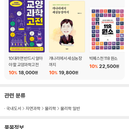
슈테판-볼츠만상수(- - -)
4×10-7
파란빛의 파장(m)
7×10-7
붉은빛의 파장(m)
1.26×10-6
10대라면 반드시 알아
개나리에서 세심농장
빅퀘스천 118 원소
자유공간의 투자율(/)
야 할 교양과학고전
까지
10
22,500
%
원
10
18,000
10
19,800
%
%
원
원
6.5×10-5
지구자기장의 세기(T)
관련 분류
1.7×10-3
지구 자전이 느려지는 비율(초/세기)
국내도서
자연과학
물리학
물리학 일반
-273.15
절대영도(℃)
품목정보