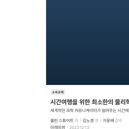
소득공제
시간여행을 위한 최소한의 물리
세계적인 과학 커뮤니케이터가 알려주는 시간에 
콜린 스튜어트
저
김노경
역
지웅배
감수
미래의창
2023.12.13.