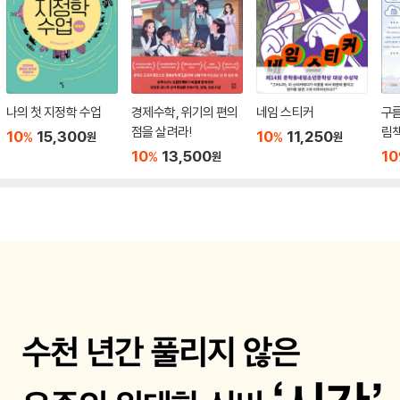
나의 첫 지정학 수업
경제수학, 위기의 편의
네임 스티커
구
점을 살려라!
림
10
15,300
10
11,250
%
%
원
원
10
13,500
10
%
원