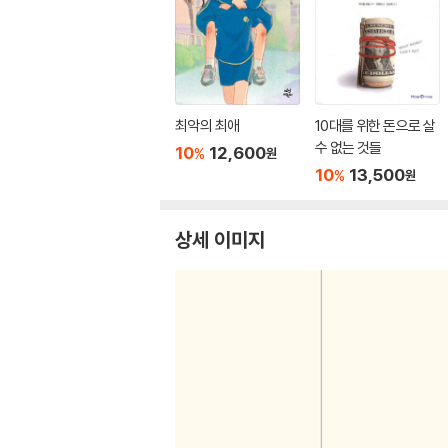
최악의 최애
10대를 위한 돈으로 살
수 없는 것들
10
12,600
%
원
10
13,500
%
원
상세 이미지