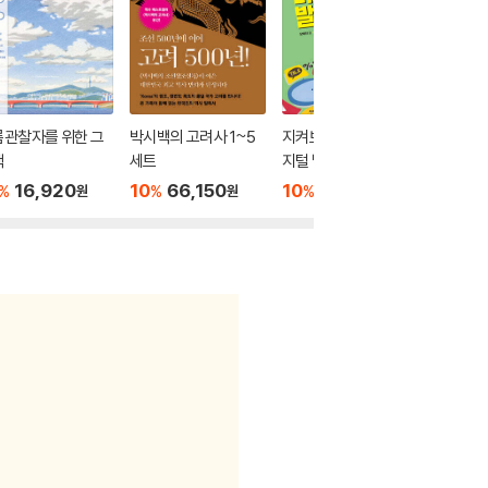
름관찰자를 위한 그
박시백의 고려사 1~5
지켜보고 있다! 너의 디
모든 사
책
세트
지털 발자국
10
1
%
16,920
10
66,150
10
12,600
%
%
%
원
원
원