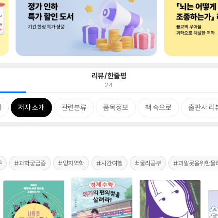
리뷰/한줄평
24
차
저자 소개
관련분류
품목정보
책 속으로
출판사 리
구
#과학궁금증
#양자역학
#시간여행
#물리공부
#과알못을위한물