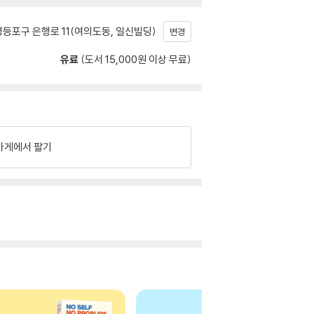
등포구 은행로 11(여의도동, 일신빌딩)
변경
유료
(도서 15,000원 이상 무료)
가게에서 팔기