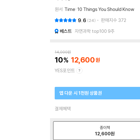
원서
Time: 10 Things You Should Know
9.6
판매지수
372
24
베스트
자연과학 top100 9주
14,000
원
10
12,600
YES포인트
앱 다운 시 1천원 상품권
결제혜택
종이책
12,600
원