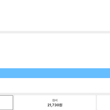
원서
21,730
원