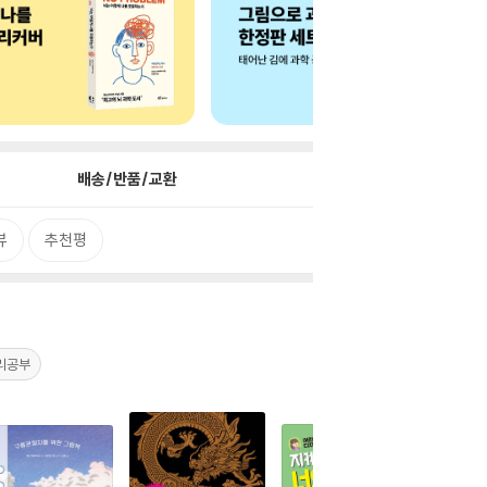
배송/반품/교환
뷰
추천평
리공부