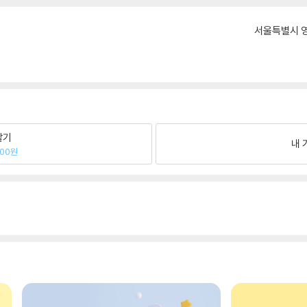
서울특별시 영
팔기
내 
100원