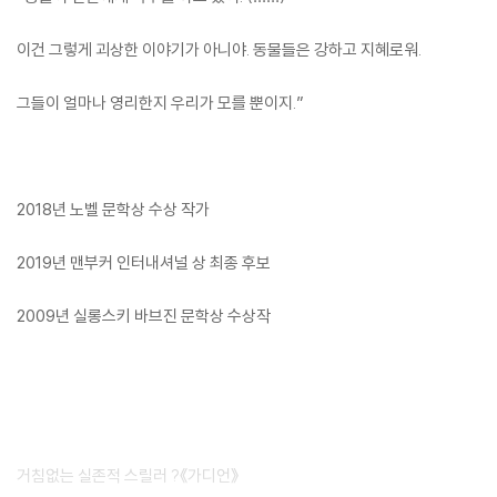
이건 그렇게 괴상한 이야기가 아니야. 동물들은 강하고 지혜로워.
그들이 얼마나 영리한지 우리가 모를 뿐이지.”
2018년 노벨 문학상 수상 작가
2019년 맨부커 인터내셔널 상 최종 후보
2009년 실롱스키 바브진 문학상 수상작
거침없는 실존적 스릴러 ?《가디언》