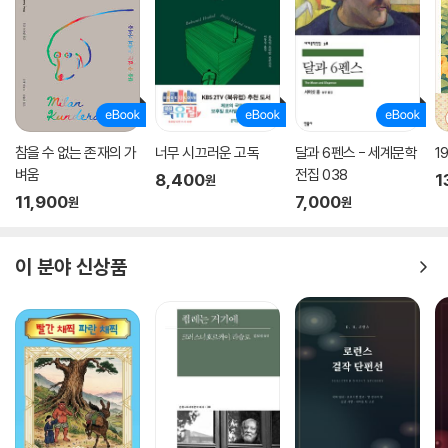
참을 수 없는 존재의 가
너무 시끄러운 고독
달과 6펜스 - 세계문학
1
벼움
전집 038
8,400
1
원
11,900
7,000
원
원
이 분야 신상품