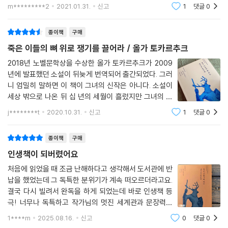
그려낸듯 시원시원하고 깔끔하다. 다만 점성술 혹은 영능력처럼 비과학적
m*********2
2021.01.31.
신고
1
댓글
0
인 이야기를 싫어
종이책
구매
죽은 이들의 뼈 위로 쟁기를 끌어라 / 올가 토카르추크
2018년 노벨문학상을 수상한 올가 토카르추크가 2009
년에 발표했던 소설이 뒤늦게 번역되어 출간되었다. 그러
니 엄밀히 말하면 이 책이 그녀의 신작은 아니다. 소설이
세상 밖으로 나온 뒤 십 년의 세월이 흘렀지만 그녀의 메
시지는 여전히 유효하다. 그러고보면 우리를 둘러싼 세계
j********t
2020.10.31.
신고
1
댓글
0
가 빨리 변화하는 것처럼 느끼다가도, 인식의 단계 하나를
올라 서기 위해서는 결국 한 세대 정도는 갈아
종이책
구매
인생책이 되버렸어요
처음에 읽었을 때 조금 난해하다고 생각해서 도서관에 반
납을 했었는데 그 독특한 분위기가 계속 떠오르더라고요.
결국 다시 빌려서 완독을 하게 되었는데 바로 인생책 등
극! 너무나 독특하고 작가님의 멋진 세계관과 문장력이
매혹적인 작품입니다.
1****m
2025.08.16.
신고
0
댓글
0