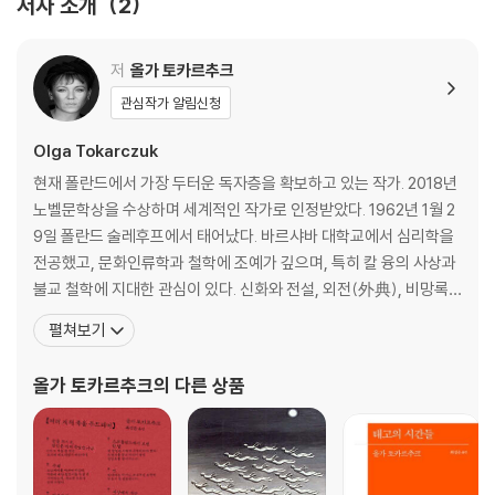
저자 소개
2
======================================
=============================
8 사자자리의 천왕성 162
저
올가 토카르추크
9 가장 작은 것 속에 가장 큰 것이 있다 193
관심작가 알림신청
■ 『죽은 이들의 뼈 위로 쟁기를 끌어라』에 쏟아진 찬사
10 머리대장 209
Olga Tokarczuk
현재 폴란드에서 가장 두터운 독자층을 확보하고 있는 작가. 2018년
11 박쥐의 노래 226
노벨문학상을 수상하며 세계적인 작가로 인정받았다. 1962년 1월 2
9일 폴란드 술레후프에서 태어났다. 바르샤바 대학교에서 심리학을
이 작품이 폴란드에서 많은 논란을 불러일으킨 것은 당연한 일이다. 현재
12 추파카브라 251
전공했고, 문화인류학과 철학에 조예가 깊으며, 특히 칼 융의 사상과
폴란드에서 정치적 나침반은 급격히 오른쪽을 향하고 있으며, 여성과 동물
불교 철학에 지대한 관심이 있다. 신화와 전설, 외전(外典), 비망록
의 권리 수호는 뜨거운 화두다. (……) 뛰어난 지성과 무정부적 감성으로
13 한밤의 궁수 268
등 다양한 장르를 차용해, 인간의 실존적 고독, 소통의 부재, 이율배
펼쳐보기
무장한 작가가 쓴 이 책에는 스릴러와 코미디, 정치적 단상이 절묘하게 결
반적인 욕망 등을 특유의 예리하면서도 섬세한 시각으로 포착한다.
합되어 있다.
14 추락 292
경계와 단절을 허무는 글쓰기, 타자를 향한 공감과 연민은 토카르추
올가 토카르추크
의 다른 상품
크 작품의 본질적 특징이다. 등단 초부터
―《가디언》
15 위베르 성인 312
16 사진 345