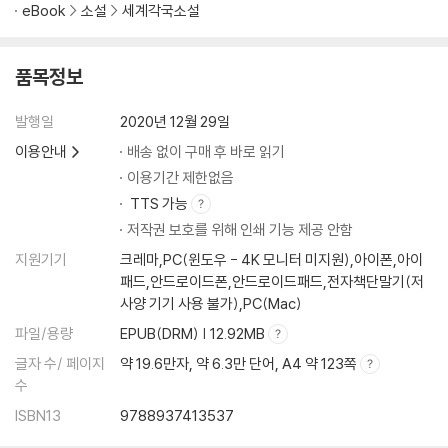
eBook
소설
세계각국소설
재의 기묘함이 번뜩이는, 너무도 강렬하면서, 끝없이 생각하게 만드는 소
설이다.
품목정보
―『The End We Start From』의 저자 메건 헌터
발행일
2020년 12월 29일
이용안내
배송 없이 구매 후 바로 읽기
이용기간 제한없음
가벼운 듯하지만, 반짝이는 영감으로 가득하고, 섬세하면서도 열정으로
TTS 가능
가득한 책이다.
저작권 보호를 위해 인쇄 기능 제공 안함
― 이탈리아 신문《가제타 디 만토바》
지원기기
크레마,PC(윈도우 - 4K 모니터 미지원),아이폰,아이
패드,안드로이드폰,안드로이드패드,전자책단말기(저
사양 기기 사용 불가),PC(Mac)
파일/용량
EPUB(DRM) | 12.92MB
가벼운 문학적 형태에 위대한 철학적 소재를 접목시키는 빛나는 재능으로
글자 수/ 페이지
약 19.6만자, 약 6.3만 단어, A4 약 123쪽
인해 토카르추크는 움베르토 에코에 자주 비교되곤 했다. 이 소설이 그 대
수
표적인 예다.
ISBN13
9788937413537
― 독일 신문《프랑크푸르트 알게마이네 차이퉁》