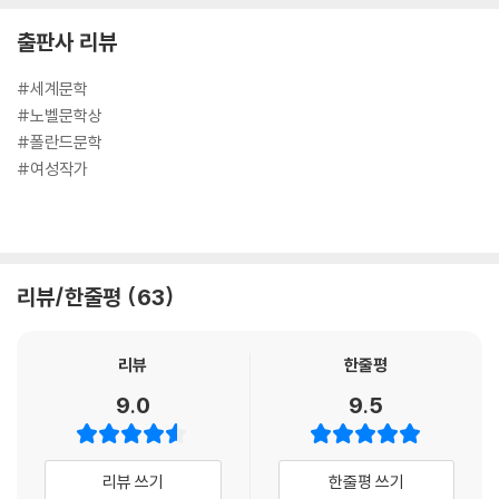
출판사 리뷰
#세계문학
ⓒ민음사, 2020
#노벨문학상
#폴란드문학
#여성작가
리뷰/한줄평
63
리뷰
한줄평
9.0
9.5
리뷰 쓰기
한줄평 쓰기