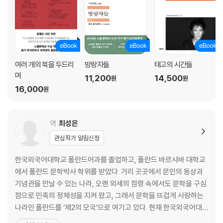
이 책은 단순한 추리소설이 아니다. 삶과 죽음에 얽힌 심오한 비밀을 드러
17 처녀자리 362
내 보이는 철학적 우화다. 토카르추크의 소설은 찬란한 기묘함과 동화 같
은 신비로움을 드러낸다.
―《뉴욕타임스》
작가의 말 374
여러 개의 북을 두드리
방랑자들
태고의 시간들
며
11,200
14,500
원
원
옮긴이의 말 375
16,000
원
이 작품은 부분적으로는 추리소설이고, 부분적으로는 동화다. 한 피조물이
다른 피조물들보다 지나치게 많은 특권을 누리고 있음을 일깨워 주는, 매
역
최성은
혹적이고 철학적인 텍스트다.
관심작가 알림신청
―《타임스》
한국외국어대학교 폴란드어과를 졸업하고, 폴란드 바르샤바 대학교
에서 폴란드 문학박사 학위를 받았다. 거리 곳곳에서 문인의 동상과
기념관을 만날 수 있는 나라, 오랜 외세의 점령 속에서도 문학을 구심
점으로 민족의 정체성을 지켜 왔고, 그래서 문학을 뜨겁게 사랑하는
올가 토카르추크의 이번 작품은 기묘함과 독특함으로 가득하다. 블랙 유머
나라인 폴란드를 ‘제2의 모국’으로 여기고 있다. 현재 한국외국어대
에서부터 멜랑콜리한 정서, 그리고 예민한 감수성에 이르기까지 책의 분위
학교 폴란드어과에서 교수로 재직 중이며, 2012년 폴란드 정부로부