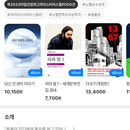
#2023타임선정최고의미스터리스릴러100선
#노벨상수상자
#추리/미스터리/스릴러
#노벨문학상수상작가
#동물권
당신 인생의 이야기
죄와 벌 1 - 세계문학전
13.67(개정판)
증
집 284
10,150
13,400
1
원
원
7,700
원
소개
“동물이 인간에게 복수를 하고 있어. (……)