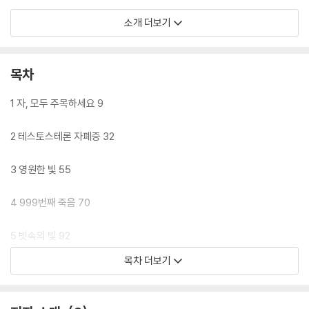
소개 더보기
단순한 추리소설이 아니다. 토카르추크의 소설은 찬란한 기묘함과
목차
동화 같은 신비로움을 드러낸다. ? 《뉴욕 타임스》
1 자, 모두 주목하세요 9
2 테스토스테론 자폐증 32
세상을 바라보는 관점을 바꾸는 책이다.
3 영원한 빛 55
??안느나 도비에그와(문학 평론가)
4 999번째 죽음 70
5 빗속의 빛 92
매혹적이고 철학적인 텍스트 ?《타임》
목차 더보기
6 작고 평범한 것들 119
7 푸들에게 한 연설 140