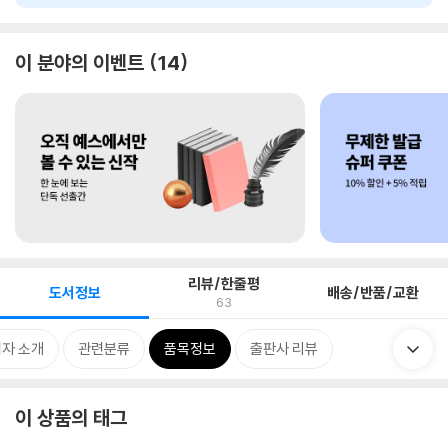
이 분야의 이벤트
14
리뷰/한줄평
도서정보
배송/반품/교환
63
자 소개
관련분류
품목정보
출판사 리뷰
이 상품의 태그