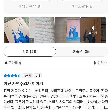
혜택 및 유의사항
혜택 및 유의사항
4
더보기
5
리뷰
28
한줄평
35
구매리뷰
추천순
종이책
구매
어떤 자연주의자 이야기
정말 기묘한 이야기. [해리포터] 시리즈에 나오는 트릴로니 교수가 또 다
른 역할을 연기하는 것만 같은 주인공이다. 이야기의 흐름 자체는 무척 흥
미롭다. 플롯에 긴박감이 있고, 소외된 사람들의 캐릭터를 하나하나 다정
하게 빚어냈다. 문체 또한 신선하고 맑은 유럽 고원 지대의 공기를 그대로