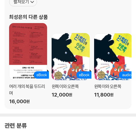
기가 시시각각 바뀌며, 고유한 개성을 구축한다. (……) 2018년 멘부커 인
펼쳐보기
터 십자 기사 훈장을 받았다. 옮긴 책으로 올가 토카르추크의 『방랑자
터내셔널 수상작인『방랑자들』과 마찬가지로 이 책 또한 현대 소설의 관습
들』, 『태고의 시간들』, 『죽은 이들의 뼈 위로 쟁기를 끌어라』, 『다정한
적 형식에 반기를 들고 있다.
최성은
의 다른 상품
서술자』를 비롯하여 『끝과 시작-쉼보르스카 시선
―《키커스 리뷰》
괴상하면서, 통렬하게 웃기고, 위안을 안겨 주면서 지혜로움으로 가득한
올가 토카르추크의 소설은 독자의 마음을 특별한 자각으로 이끌어 준다.
영어로 번역된 그녀의 소설 『죽은 이들의 뼈 위로 쟁기를 끌어라』는 읽는
이를 심란하게 만들지만, 동시에 묘하게 친근한 매력을 갖고 있다. ‘인간’의
여러 개의 북을 두드리
왼쪽이와 오른쪽
왼쪽이와 오른쪽
연민에 대한 고찰과 상상을 초월한 살인 사건의 미스터리가 여기에 있다.
며
12,000
11,800
원
원
16,000
원
―『Strange Bodies』의 저자 마르셀 서루
관련 분류
나는 이 씁쓸하고, 충분히 우울하면서, 철학적인 미스터리를 사랑한다. 존