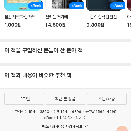
빨간 채찍 파란 채찍
죔레는 거기에
로런스 걸작 단편선
아
1,000
14,500
9,800
1
원
원
원
이 책을 구입하신 분들이 산 분야 책
이 책과 내용이 비슷한 추천 책
로그인
최근 본 상품
주문/배송
고객센터 1544-3800
티켓 1544-6399
중고샵 1566-4295
eBook 1:1문의/채팅상담
예스이십사(주) 사업자 정보