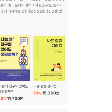
 강사, 캘리포니아대학교 객원연구원, 오사카
있게 대처하는 법》, 《모친상실》, 《신경을 껐
나는 왜 친구와 있어도
나쁜 감정 정리법
정의를 밀어붙이는 사
불편할까?
람
10
15,300
%
원
10
11,700
10
13,320
%
%
원
원