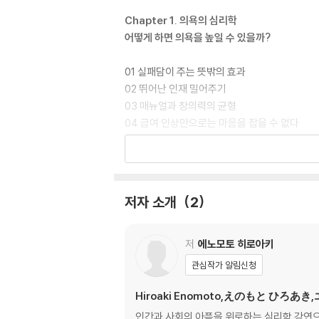
Chapter 1. 의욕의 심리학
어떻게 하면 의욕을 높일 수 있을까?
01 실패담이 주는 뜻밖의 효과
02 뛰어난 인재 밀어주기
03 매뉴얼과 창의력의 균형
04 급여 인상만으로는 마음을 잡을 수 없다
05 활기차게 일하고 싶다면?
06 활기 넘치는 직장 만들기
07 더욱 활기 넘치는 직장을 원한다면?
08 돈 때문만은 아니다
저자 소개
2
09 분명 좋아했는데 왜 싫어졌을까?
10 변명하는 사원 대응법
11 실패로 좌절한 사람 대처법
저
에노모토 히로아키
관심작가 알림신청
Chapter 2. 인사평가의 심리학
어떻게 하면 불만을 해결할 수 있을까?
Hiroaki Enomoto,えのもと ひろあ
인간과 사회의 아픔을 위로하는 심리학 강연으