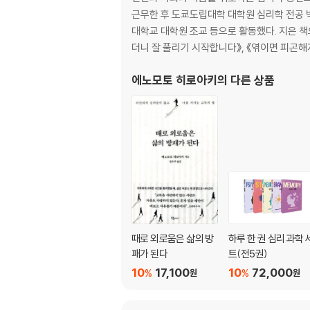
12 성과주의로는 알 수 없는 능력
근무한 후 도쿄도립대학 대학원 심리학 전공 
13 사람은 선입견으로 사람을 평가한다
대학교 대학원 조교 등으로 활동했다. 지은 책으
14 과대평가가 오해를 낳는다
더니 잘 풀리기 시작합니다》, 《엮이면 피곤해
15 능력 없을수록 자신을 과대평가하는 이유는?
16 호봉제는 정말 나쁠까?
에노모토 히로아키
의 다른 상품
17 평가에도 문화적 차이가 있다
18 평가 활용 방법
19 실수가 없어야 가장 좋다?
20 최선을 다하면 그걸로 끝일까?
21 무의미한 정량화가 판치는 세상
Chapter 3. 인간관계의 심리학
어떻게 하면 복잡미묘한 관계에서 벗어날 수 있
때로 외로움은 삶의 방
하루 한 권 심리 과학 
22 실적을 가로채는 사람의 심리
패가 된다
트(전5권)
23 자신감 없는 상사 대처법
10
17,100
10
72,000
%
%
원
원
24 마음의 다섯 가지 편향
25 개그 본능이 통할까?
26 논리가 통하지 않는 이유