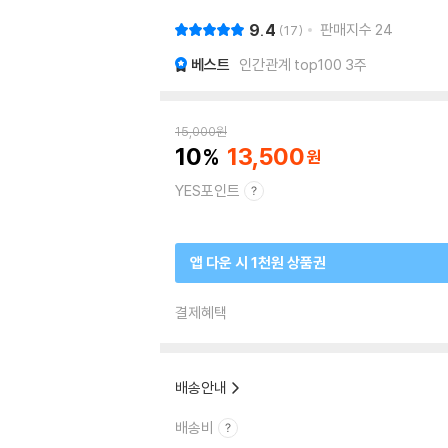
9.4
판매지수
24
17
베스트
인간관계 top100 3주
15,000
원
10
13,500
YES포인트
앱 다운 시 1천원 상품권
결제혜택
배송안내
배송비