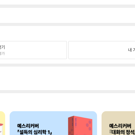
팔기
내 
불가