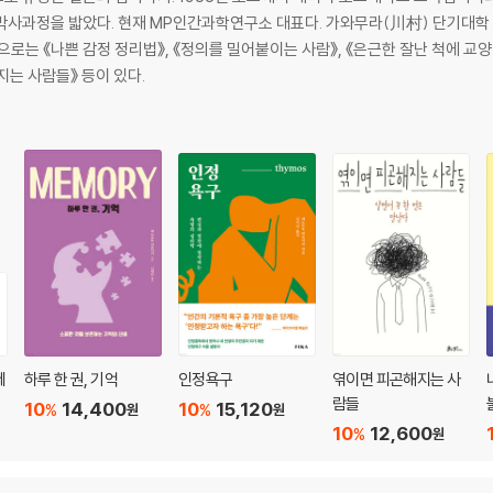
박사과정을 밟았다. 현재 MP인간과학연구소 대표다. 가와무라(川村) 단기대학
로는 《나쁜 감정 정리법》, 《정의를 밀어붙이는 사람》, 《은근한 잘난 척에 교양 
지는 사람들》 등이 있다.
을까?
세
하루 한 권, 기억
인정욕구
엮이면 피곤해지는 사
람들
10
14,400
10
15,120
%
%
원
원
10
12,600
%
원