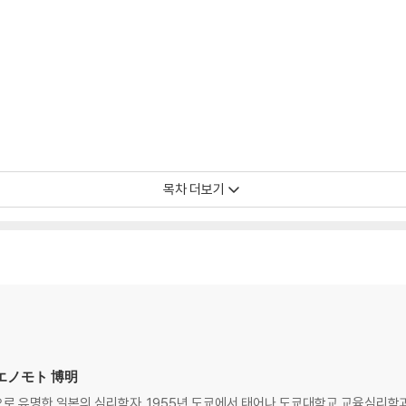
목차 더보기
き,エノモト 博明
로 유명한 일본의 심리학자. 1955년 도쿄에서 태어나 도쿄대학교 교육심리학