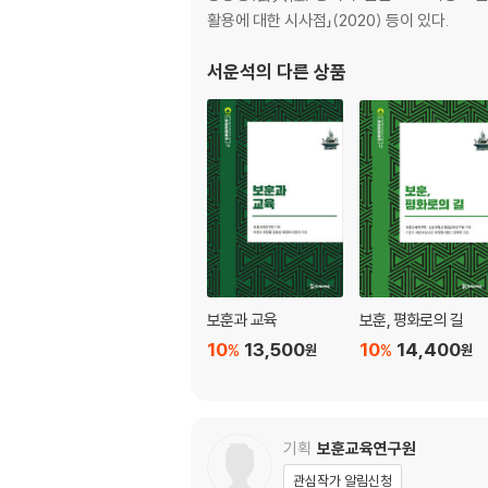
국민 자부심에 관한 영향요인
활용에 대한 시사점」(2020) 등이 있다.
보훈과 공정
가정의 달과 보훈의 달
서운석
의 다른 상품
다문화사회의 국민정체성
휴가 때 읽기를 권함
독도에 대한 인식
보훈과 헌법
순국선열의 뜻과 백두산 천지
외국의 보훈교육
재외동포에 대한 인식
이주자와 국민정체성
40주년 보훈공단의 역할
보훈과 교육
보훈, 평화로의 길
10
13,500
10
14,400
%
%
원
원
기획
보훈교육연구원
관심작가 알림신청