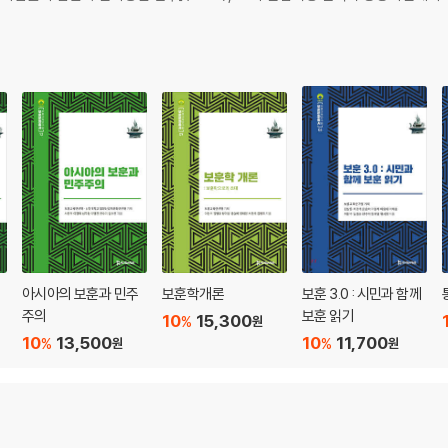
아시아의 보훈과 민주
보훈학개론
보훈 3.0 : 시민과 함께
주의
보훈 읽기
10
15,300
%
원
10
13,500
10
11,700
%
%
원
원