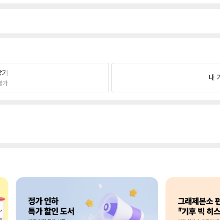
팔기
내 
불가