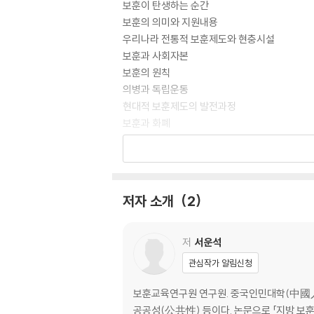
보훈이 탄생하는 순간
보훈의 의미와 지원내용
우리나라 전통적 보훈제도와 현충시설
보훈과 사회자본
보훈의 원칙
의병과 독립운동
현대적 보훈제도의 발전과정
보훈과 화폐
보훈행위와 보훈대상자의 유형
보훈의 더 나은 방향
4·19혁명과 민주주의
6·25전쟁의 이해와 의미
저자 소개
2
보훈과 통일
현충시설의 의미와 관리 필요성
보훈과 온기의 보훈공단
저
서운석
관심작가 알림신청
제2장 보훈과 사회
광복과 보훈
보훈교육연구원 연구원. 중국인민대학(中國人
보훈과 조선학교
공공성(公共性) 등이다. 논문으로 「지방 보훈