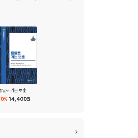
통일로 가는 보훈
10
14,400
%
원