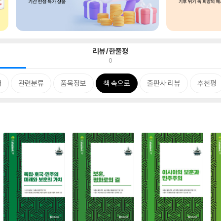
리뷰/한줄평
0
개
관련분류
품목정보
책 속으로
출판사 리뷰
추천평