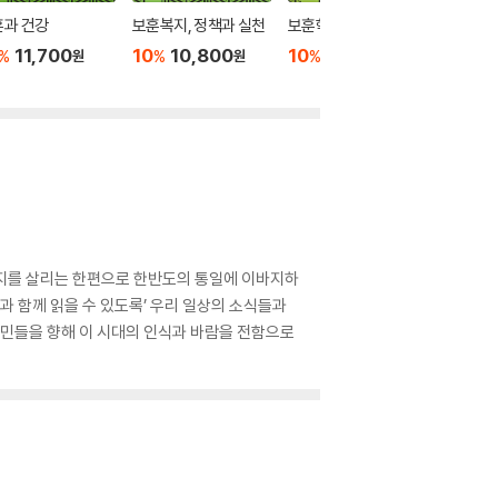
훈과 건강
보훈복지, 정책과 실천
보훈학개론
기억과 
11,700
10
10,800
10
15,300
10
1
%
%
%
%
원
원
원
지를 살리는 한편으로 한반도의 통일에 이바지하
과 함께 읽을 수 있도록’ 우리 일상의 소식들과
시민들을 향해 이 시대의 인식과 바람을 전함으로