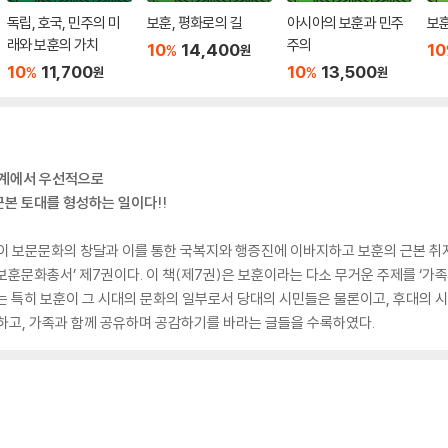
독립, 호국, 민주의 미
보훈, 평화로의 길
아시아의 보훈과 민주
보
래와 보훈의 가치
주의
10
14,400
10
%
원
10
11,700
10
13,500
%
%
원
원
체계에서 우선적으로
본 토대를 형성하는 일이다!!
 보문문화의 창달과 이를 통한 국복지와 행증진에 이바지하고 보훈의 근본 취
훈문화총서’ 제7권이다. 이 책(제7권)은 보훈이라는 다소 무거운 주제를 ‘가족
는 특히 보훈이 그 시대의 문화의 일부로서 당대의 시민들은 물론이고, 후대의 
하고, 가족과 함께 공유하며 공감하기를 바라는 글들을 수록하였다.