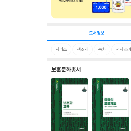
도서정보
시리즈
책소개
목차
저자 소
보훈문화총서