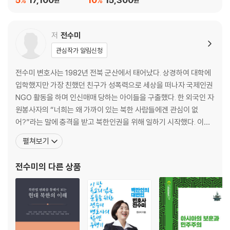
%
%
원
원
저
전수미
관심작가 알림신청
전수미 변호사는 1982년 전북 군산에서 태어났다. 상경하여 대학에
입학했지만 가장 친했던 친구가 성폭력으로 세상을 떠나자 국제인권
NGO 활동을 하며 인신매매 당하는 아이들을 구출했다. 한 외국인 자
원봉사자의 “너희는 왜 가까이 있는 북한 사람들에겐 관심이 없
어?”라는 말에 충격을 받고 북한인권을 위해 일하기 시작했다. 이후
변호사가 되어 북향여성들을 위한 공익변호사 단체인 굿로이어스 공
펼쳐보기
익제보센터를 운영 중이다. 남남갈등을 해소하고 북한인권 문제를 한
반도 평화의 관점에서 해결하기 위해 사단법인 화해평화연대를 설립
전수미
의 다른 상품
해 평양시민 사진전, 한반도통일국기전, 통일교육 등을 진행하고 있
다