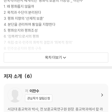
한국적이면서 세계적인: 평화적 보훈의 가능성 _ 이찬수
1. 왜 평화롭지 않을까
2. 목적과 수단이 분리된다
3. 평화 지향의 ‘선제적 보훈’
4. 분단을 관리하며 통일을 지향한다
5. 평화유지와 평화조성
6. ‘감폭력’으로서의 평화
7. 독립·호국·민주의 화학적 결합과 ‘회복적 정의’
8. 민주유공자와 평화 구축
9. 한국적이면서 세계적인 보훈의 가능성
목차 더보기
정의와 보훈 _ 전수미
1. 서론
저자 소개
6
2. 보훈제도의 현황과 실무상 문제
3. 정의 구현을 위한 보훈제도의 개선 방안
4. 결론
저
이찬수
관심작가 알림신청
보훈법의 범주와 새로운 도전 _ 이재승
1. 국가유공자
서강대 종교학과 박사, 전 보훈교육연구원 원장. 종교학과에서 칼 라