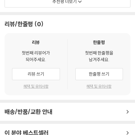
추천평 더보기
헌과 관련된 희생자/헌신자 가운데 국가유공자로 예우해야 할 범위를 두
보훈? 그게 뭐지? 일상적으로 만나기 어렵고 어색하지만, 대략 전쟁에서
축해야 하는 과제를 안고 있다.
고도 논란은 계속될 것이다. 이러한 갈등을 치유적으로 극복하고, 나아가
죽은 사람에게 훈장 주고 그러는 거 아닌가, 라고 생각하는 분 많을 것이다.
--- p.180~181, 「2030 세대의 통일의식과 보훈」 중에서
그 소지를 미연에 차단해 나가는 노력이 또한 ‘보훈 사업’의 중요한 영역이
나아가 ‘보훈문화’라고 하면? 보훈에도 문화라는 걸 붙이나, 하는 분들 역
리뷰/한줄평
0
될 것이다.
시 꽤 있을 것이다. 이해가 간다. 나 역시 마찬가지였다. 국립묘지가 연상되
국가와 민족(국민, 시민)을 위하여 희생한 분들을 예우하고 보살피며, 그
거나 군인들에 대한 보상을 하는 곳 정도로 생각하던 국가보훈처가 관심의
로 인하여 곤란한 삶의 조건에 놓인 후손들의 명예로운 삶을 보장하는 것
언저리에 들어온 지는 얼마 되지 않는다.
리뷰
한줄평
은 국가는 물론, 그 덕분으로 오늘의 삶을 영위하는, 오늘을 살아가는 모든
국민(시민)의 의무이자, 기꺼이 헌신해야 할 미덕이라 할 수 있다. 특히 보
첫번째 리뷰어가
첫번째 한줄평을
보훈에 대한 기억
되어주세요.
남겨주세요.
훈은 단지 과거의 일에 대한 사후적 조치일 뿐만이 아니라, 통일과 민주의
완수, 복지와 공동체 행복의 증진이라는 미래적 가치를 위해서라도 새롭게
2017년, 5.18 하루 전날, 피우진 중령이 장관급으로 격상된 보훈처 처장
리뷰 쓰기
한줄평 쓰기
접근해야 할 사회 영역이라고 할 수 있다.
으로 임명되었다. 대위 시절, 여군 부사관을 술자리로 불러낸 상관의 명령
이 책(‘보훈의 여러 가지 얼굴’)은 이러한 관점에서 보훈이 평화 및 통일을
을 받고 전투복을 입혀 보냈다는 일화로 알려진 분이었다. 그 일로 피우진
혜택 및 유의사항
혜택 및 유의사항
위한 전제조건이자 핵심 동력이 될 수 있게 하고, 그 과정에서 사회적이고
중령은 내게 대장 같은 중령으로 다가왔다. 이명박 정부 시절 광주민주화
인권 차원의 정의 실현을 동반하며, 보훈 행위 및 보훈에 대한 접근이 법률
운동 기념식에서 임을 위한 행진곡조차 부르지 못하게 했던 일을 기억하기
적 제도적으로 탄탄한 뒷받침을 받을 수 있도록 지속적인 개선을 가하며,
에 피우진 중령의 보훈처장 임명은 시대 변화의 상징으로 받아들여졌다.
이를 미래세대에 오롯이 물려주어 행복한 나라, 건강한 사회의 든든한 자
배송/반품/교환 안내
이후 국가보훈처는 시대에 걸맞은 변화를 위해 대대적인 노력을 기울였다.
산이 될 수 있도록 하는 여러 주제들을 함께 생각해 보고 있다.
2018년, 안팎의 힘을 모으기 위해 조직된 것이 ‘국민중심 보훈혁신위원
회’였고, 거기 참여하여 부족한 역량이나마 보탤 수 있었다. 보훈처의 혁신
이 분야 베스트셀러