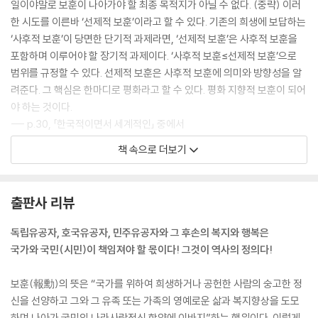
일이야말로 보훈이 나아가야 할 최종 목적지가 아닐 수 없다. (중략) 이러
한 시도를 이른바 ‘선제적 보훈’이라고 할 수 있다. 기존의 희생에 보답하는
‘사후적 보훈’이 당면한 단기적 과제라면, ‘선제적 보훈’은 사후적 보훈을
포함하며 이루어야 할 장기적 과제이다. ‘사후적 보훈≤선제적 보훈’으로
범위를 규정할 수 있다. 선제적 보훈은 사후적 보훈에 의미와 방향성을 알
려준다. 그 핵심은 한마디로 평화라고 할 수 있다. 평화 지향적 보훈이 되어
야 하는 것이다.
--- p.30, 「한국적이면서 세계적인」 중에서
책 속으로 더보기
사회적 정의에 기반한 (새로운 보훈의) 기본 방향은 ‘인간의 존엄성’과 국
가를 위해 헌신한 사람이 가지는 ‘존경받을 권리’라 할 것이다. 사회정의는
냉전의 종식과 함께 억제되어 온 비전통적 안보문제들을 해결하는 안보정
출판사 리뷰
책에 대한 기반으로서 유의미하다. 또한 이러한 사회적 정의에 기반한 보
훈제도의 개편은 기존 국가중심의, 위로부터의 접근에서 ‘아래로부터의 접
독립유공자, 호국유공자, 민주유공자와 그 후손의 복지와 행복은
근’을 개선하는 대안적인 접근이 될 수 있다. 또한 기존의 국가안보에 따른
국가와 국민(시민)이 책임져야 할 몫이다! 그것이 역사의 정의다!
보훈제도를 보완하고, 인간개발을 강화하며, 인권을 향상시킬 수 있다는
점에서 우리에게 주는 함의가 크다.
보훈(報勳)의 뜻은 “국가를 위하여 희생하거나 공헌한 사람의 숭고한 정
--- p.90~91, 「정의와 보훈」 중에서
신을 선양하고 그와 그 유족 또는 가족의 영예로운 삶과 복지향상을 도모
하며 나아가 국민의 나라사랑정신 함양에 이바지”하는 행위이다. 이렇게