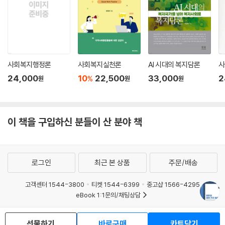
서’의 제목과 목차를 보면 현재 보훈을 고민하는 지점을 알 수 있다.
먼저 7권의 제목을 소개하면 다음과 같다: ① 『복지로 읽는 보훈』, ② 『보
건으로 읽는 보훈』, ③ 『보훈의 여러 가지 얼굴』, ④ 『남에서 북을 다시 보
다: 탈북 박사들이 보는 북한의 보훈』, ⑤ 『통일로 가는 보훈』, ⑥ 『보훈3.
0: 시민과 함께 보훈 읽기』, ⑦ 『가족과 함께 하는 보훈』.
일반인을 위한 보훈 관련 단행본이 없다시피 한 상황에서 어느 하나 의미
사회복지행정론
사회복지실천론
AI 시대의 복지담론
사
없는 책은 없다. 그 중에서도 제4권은 돋보인다. 목차는 다음과 같다:
24,000
10
22,500
33,000
2
%
원
원
원
○ 북한 보훈 정책의 모든 것(이철)
○ 북한의 보훈: 정치적 보상(현인애)
이 책을 구입하신 분들이 산 분야 책
○ 북한 보훈제도: 어제와 오늘, 그리고 내일(강채연)
○ 북한의 보훈과 제재, 법제는 현실적합한가(채경희)
○ 북한 보훈과 영웅 상징화(엄현숙)
로그인
최근 본 상품
주문/배송
위 필자들은 전부 한반도의 통일을 위해 연구와 강의로 헌신하고 있는 탈
북자들이다. 탈북 연구자들이 ‘북한보훈론’을 소개했다니, 남과 북의 대결
고객센터 1544-3800
티켓 1544-6399
중고샵 1566-4295
eBook 1:1문의/채팅상담
구도로 탄생한 보훈제도가 다시 남북 간 통합에 기여할 수 있다는, 아니 기
여해야 한다는 역설적인 사실을 잘 보여준다.
예스이십사(주) 사업자 정보
이어서 통일연구원과 공동 기획하여 출판한 제5권 『통일로 가는 보훈』도
선물하기
바로구매
카트담기
이용약관
개인정보처리방침
청소년보호정책