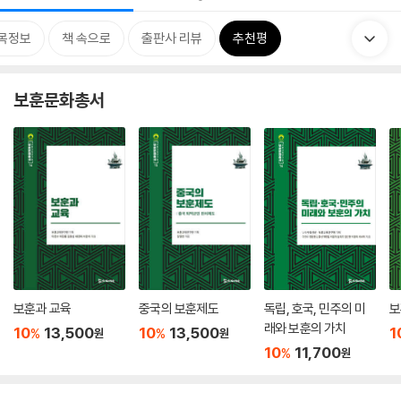
목정보
책 속으로
출판사 리뷰
추천평
보훈문화총서
보훈과 교육
중국의 보훈제도
독립, 호국, 민주의 미
보
래와 보훈의 가치
10
13,500
10
13,500
1
%
%
원
원
10
11,700
%
원