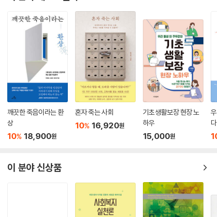
과제를 정리하고 그걸 보훈처 담당자들과 협의하여 개선 방향을 찾아나가
는 자리였다.
혁신위원들은 한 나라에서 보훈이 사회적 가치와 비전을 담는 중요한 일이
라는 것을 알게 되었고, 직원들은 보훈처 혁신이 그들의 자긍심으로 이어
질 수 있음을 깨달았다. 마치 국방부 출장소 같은 부처 환경에서도 꾸준히
개혁을 위해 노력했던 분들이 적지 않았다. 그렇게 곪거나 취약한 부분은
새 살이 돋아나고 있었다.(이 활동의 결과는 1) 보훈처 위법 및 부당행위 재
발 방지, 2) 독립운동 보상과 예우, 3) 공정성과 형평성 강화, 4) 보훈처 위
상과 역량이라는 네 부문에서 권고안으로 정리되었다.)
깨끗한 죽음이라는 환
혼자 죽는 사회
기초생활보장 현장 노
우
시민 곁으로 돌아온 보훈
상
하우
다
10
16,920
%
원
10
18,900
15,000
1
%
원
원
보훈교육연구원의 이번 총서는 위 권고안의 이론적 기초의 성격을 띤다.
조금 더 자세히 알아보자. 보훈(報勳)은 ‘공훈에 보답한다’는 뜻이다. 「국
가보훈기본법」의 표현을 가져오면, “국가를 위하여 희생하거나 공헌한 사
이 분야 신상품
람의 숭고한 정신을 선양하고 그와 그 유족 또는 가족의 영예로운 삶과 복
지향상을 도모하며 나아가 국민의 나라사랑정신 함양에 이바지”하는 행위
이다(제1조). 보훈은 네 가지 범주로 이루어진다. ‘독립’, ‘호국’, ‘민주’라는
세 범주에 ‘사회공헌’까지 보태 넷이다. 이번에 발간된 1차 ‘보훈문화총