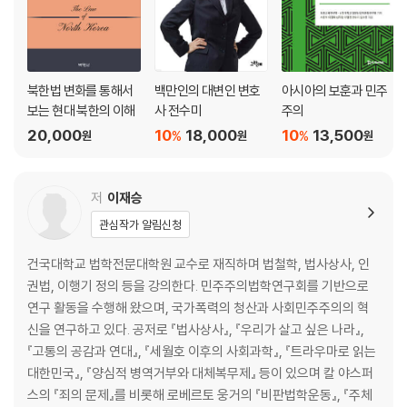
북한법 변화를 통해서
백만인의 대변인 변호
아시아의 보훈과 민주
보는 현대 북한의 이해
사 전수미
주의
20,000
10
18,000
10
13,500
%
%
원
원
원
저
이재승
관심작가 알림신청
건국대학교 법학전문대학원 교수로 재직하며 법철학, 법사상사, 인
권법, 이행기 정의 등을 강의한다. 민주주의법학연구회를 기반으로
연구 활동을 수행해 왔으며, 국가폭력의 청산과 사회민주주의의 혁
신을 연구하고 있다. 공저로 『법사상사』, 『우리가 살고 싶은 나라』,
『고통의 공감과 연대』, 『세월호 이후의 사회과학』, 『트라우마로 읽는
대한민국』, 『양심적 병역거부와 대체복무제』 등이 있으며 칼 야스퍼
스의 『죄의 문제』를 비롯해 로베르토 웅거의 『비판법학운동』, 『주체