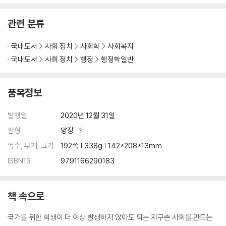
관련 분류
국내도서
사회 정치
사회학
사회복지
국내도서
사회 정치
행정
행정학일반
품목정보
발행일
2020년 12월 31일
판형
양장
쪽수, 무게, 크기
192쪽 | 338g | 142*208*13mm
ISBN13
9791166290183
책 속으로
국가를 위한 희생이 더 이상 발생하지 않아도 되는 지구촌 사회를 만드는