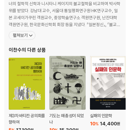
2. 보훈법제와 보훈대상
너의 철학적 신학과 니시타니 케이지의 불교철학을 비교하며 박사학
3. 보훈법의 기본원리
위를 받았다. 강남대 교수, 서울대 통일평화연구원 HK연구교수, 일
4. 군인의 죽음
본 코세이가쿠린 객원교수, 중앙학술연구소 객원연구원, 난잔대학
5. 역사의 굴곡과 마지막 도전
객원연구원, 한국문화신학회 회장 등을 지냈다. 『일본정신』, 『불교와
그리스도교 깊이에서 만나다: 교토학파와 그리스도교』, 『다르지만
펼쳐보기
보훈을 어떻게 가르칠 것인가? _ 김선
조화한다』, 『평화와 평화들』, 『사회는 왜 아픈가』, 『아시아평화공동
1. 들어가며
체』(편저), 『평화의 여러가지 얼굴』(공편저), 『근대 한국과 일본의
이찬수
의 다른 상품
2. 열린 민족주의와 애국심(Patriotism)
공공성 구상』(공저), 『北東アジア·市民社?·キリス
3. 대화(Dialogue)로서의 보훈교육
4. 미래지향적 보훈교육
5. 맺는 말
2030 세대의 통일의식과 보훈: 애국심의 의미와 역할 탐색 _ 김희정
1. 2030 세대의 애국심과 통일의식
2. 2030 세대의 보훈과 애국심
3. 2030 세대의 애국심과 통일의식 실태
4. 2030 세대의 애국심과 통일의식, 그리고 보훈
제3차 바티칸 공의회를
기도는 왜 총성이 되었
실패의 인문학
5. 결론 및 제언
향하여
나
10
14,400
%
원
5
17,100
10
15,300