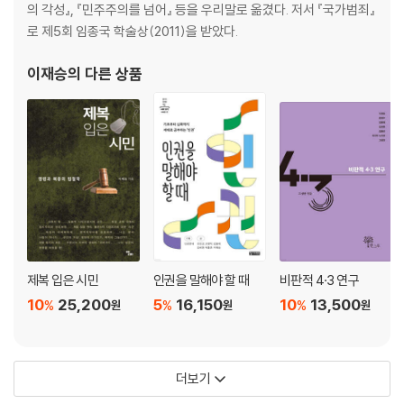
의 각성』, 『민주주의를 넘어』 등을 우리말로 옮겼다. 저서 『국가범죄』
로 제5회 임종국 학술상(2011)을 받았다.
이재승
의 다른 상품
제복 입은 시민
인권을 말해야 할 때
비판적 4·3 연구
10
25,200
5
16,150
10
13,500
%
%
%
원
원
원
더보기