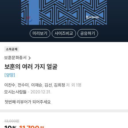
미리보기
사이즈비교
공유하기
소득공제
보훈문화총서
보훈의 여러 가지 얼굴
양장
이찬수
전수미
이재승
김선
김희정
저
외 1명
모시는사람들
2020.12.31.
첫번째 리뷰어가 되어주세요
13,000
원