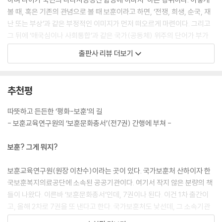
통일 이후에 북한의 국립묘지나 북한이 인정한 유공자들의 예우는 어떻게
볼 때, 혹은 기존의 관념으로 볼 때 보훈이라고 하면, ‘전쟁, 희생, 순국, 재
조정할 것인가? (중략) 전쟁과 적대를 반복해 온 남한과 북한이 어떻게 더
난 또는 부상’과 같은 부정적인 이미지가 먼저 떠오르게 마련이다. 그리고
높은 수준에서 통합을 이룰 것인가? 죽은 자들의 상징적 공동체를 조성하
그 뒤에 ‘애국심이나 사회통합’과 같은 국가(공동체) 위주의 단어가 부가
는 것은 살아 있는 자들의 공동체를 만들기 위한 초석이다. 통일 이후의 상
될 수 있다.
출판사 리뷰 더보기
황을 미리 앞당기는, 작지만 원대한 예행연습을 주목해 보자. 제주시 애월
그러나 현대 사회에서 보훈은 그보다는 ‘평화와 정의’, ‘통일과 복지’, ‘교육
읍 하귀리 영모원의 위령단(慰靈壇)에는 독립운동가를 위한 위국절사 영
과 미래’ 등의 긍정적이고 희망적인 이미지와 결합을 강조하는 분위기가
현비(英顯碑), 전사한 군경을 위한 호국영령 충의비(忠義碑), 제주 4.3
조성되고 있다. 특히 오늘날 보훈은 ‘독립’과 ‘호국’이라는 기존의 범주 외
추천평
희생자를 위한 위령비(慰靈碑)가 나란히 세워져 있다.
에 ‘민주’와 ‘사회공헌’이라는 범주가 새롭게 추가되면서, 좀 더 다원화되고
--- p.134~135, 「보훈법의 범주와 새로운 도전」 중에서
현재의 삶의 현장과도 더욱 밀접하게 연관성을 맺게 되었다. 이것은 보훈
따뜻하고 든든한 ‘평화-보훈’의 길
이 국가주의나 국가 중심의 사안에서 시민사회의 주체적이고 능동적인 참
- 보훈교육연구원의 ‘보훈문화총서’(전7권) 간행에 부쳐 -
2030 세대의 통일의식이 남북관계 및 사건에 의해 가장 민감하게 변화해
여의 문제로 재편되고 있다는 뜻이기도 하다.
온 점, 그리고 한국 사회에 대한 2030 세대의 애국심이 70% 이상을 나타
최근 한 네티즌이 ‘독립운동가 및 그 후손’과 ‘친일파 및 그 후손’의 ‘근면
보훈? 그게 뭐지?
낸다는 점은 희망적이다. (중략) 2030 세대의 국가에 대한 애국심과 자부
함’을 소재로 하여 인터넷에 올린 글을 두고 국가유공자 및 그 후손은 물론
심은 국가가 지향하는 통일 정책과 더불어 관련 기관과 정부 시스템에 대
이고 대다수 국민들이 분개하는 사례에서 볼 수 있듯이, 보훈과 관련된 사
보훈교육연구원(원장 이찬수)이라는 곳이 있다. 국가보훈처 산하이자 한
한 사회적 신뢰를 형성하는 데 중요한 역할을 할 수 있다. 더불어 이는 새로
안은 우리 사회 심층에 깊이 자리매김하고 있는 ‘우리’의 일이자, 바로 ‘내
국보훈복지의료공단에 소속된 공공기관이다. 여기서 작지 않은 분량의 책
운 통일 한국에 대한 신뢰와 공동체 구축에 긍정적인 영향을 미칠 수 있다.
일’이기도 하다. 또 해마다 광복절 등이 되면 국립 현충원에 안장된 인물 가
들이 나왔다. 이른바 ‘보훈문화총서’인데, 7권이나 된다. 이건 1차 출간이
한국 사회는 지난 역사 속에서 세계 어디에서도 유래가 없는 경제 회복과
운데 친일 행적이나 국가/국민적 변란(5.16/5.18 등)과 관련된 인사들의
고, 올해 2차로 7권을 또 낸다고 한다. 국가보훈처도 낯선데, 그 소속기관
성장을 이루었으나 이제 분단과 남북갈등으로 파생된 불안과 적대감의 집
묘소를 이장하는 문제도 사회 갈등을 불러오는 이슈가 되고 있고, 사회공
인 보훈교육연구원은 더 낯설리라.
단 감정을 북한과의 신뢰 관계 구축을 통해 회복하고 통일평화공동체를 구