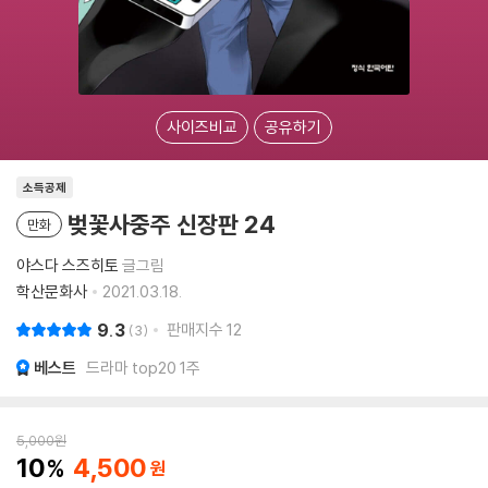
사이즈비교
공유하기
소득공제
벚꽃사중주 신장판 24
만화
야스다 스즈히토
글그림
학산문화사
2021.03.18.
9.3
판매지수
12
3
베스트
드라마 top20 1주
5,000
원
10
4,500