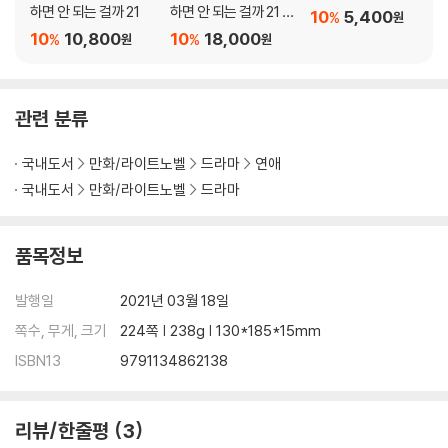
하면 안 되는 걸까 21
하면 안 되는 걸까 21 소
10
5,400
%
원
책자 특장판
10
10,800
10
18,000
%
%
원
원
관련 분류
국내도서
만화/라이트노벨
드라마
연애
국내도서
만화/라이트노벨
드라마
품목정보
발행일
2021년 03월 18일
쪽수, 무게, 크기
224쪽 | 238g | 130*185*15mm
ISBN13
9791134862138
리뷰/한줄평
3