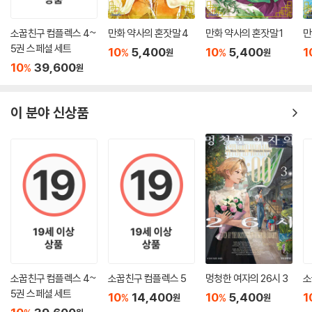
소꿉친구 컴플렉스 4~
만화 약사의 혼잣말 4
만화 약사의 혼잣말 1
만
5권 스페셜 세트
10
5,400
10
5,400
1
%
%
원
원
10
39,600
%
원
이 분야 신상품
소꿉친구 컴플렉스 4~
소꿉친구 컴플렉스 5
멍청한 여자의 26시 3
소
5권 스페셜 세트
10
14,400
10
5,400
1
%
%
원
원