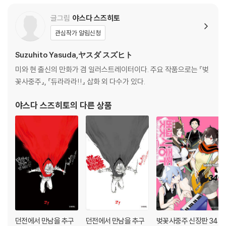
글그림
야스다 스즈히토
관심작가 알림신청
Suzuhito Yasuda,ヤスダ スズヒト
미와 현 출신의 만화가 겸 일러스트레이터이다. 주요 작품으로는 『벚
꽃사중주』, 『듀라라라!!』 삽화 외 다수가 있다.
야스다 스즈히토
의 다른 상품
던전에서 만남을 추구
던전에서 만남을 추구
벚꽃사중주 신장판 34