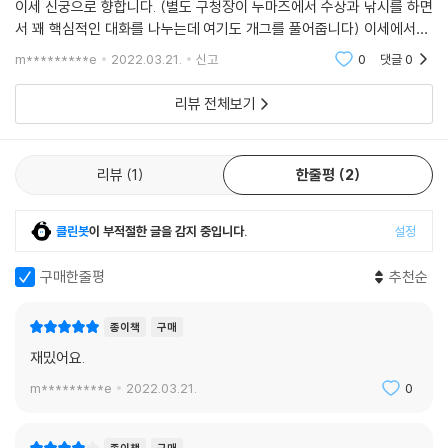
이세 신궁으로 향합니다. (별도 구청장이 누마즈에서 수상과 낚시를 하면
서 꽤 핵심적인 대화를 나누는데 여기도 개그를 풀어줍니다) 이세에서는,
토모에의 숙소에서 등장한 「나미짱」이, 「이자나미의 생명」이었던 것은 조
m*********e
2022.03.21.
신고
0
댓글
0
금 놀라움(쿠
리뷰 전체보기
리뷰
1
한줄평
2
클린봇
이 부적절한 글을 감지 중입니다.
설정
구매한줄평
추천순
종이책
구매
재밌어요.
m*********e
2022.03.21.
0