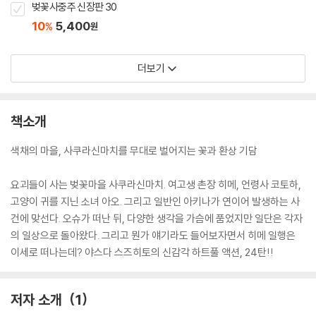
벚꽃사중주 신장판 30
10
5,400
%
원
더보기
책소개
색채의 마을, 사쿠라신마치를 무대로 벌어지는 꽃과 환상 기담
요괴들이 사는 벚꽃마을 사쿠라신마치. 여고생 촌장 히메, 언령사 코토하,
고양이 귀를 지닌 소녀 아오. 그리고 일반인 아키나가 연이어 발생하는 사
건에 맞선다. 오슈가 떠난 뒤, 다양한 생각을 가슴에 품었지만 일단은 각자
의 일상으로 돌아왔다. 그리고 뭔가 얘기라도 들어보자면서 히메 일행은
이세로 떠나는데? 야스다 스즈히토의 신감각 하트풀 액션, 24탄!!
저자 소개
1