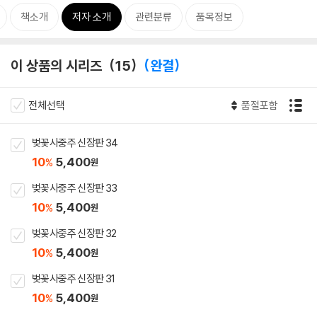
책소개
저자 소개
관련분류
품목정보
이 상품의 시리즈
15
완결
전체선택
품절포함
벚꽃사중주 신장판 34
10
5,400
%
원
벚꽃사중주 신장판 33
10
5,400
%
원
벚꽃사중주 신장판 32
10
5,400
%
원
벚꽃사중주 신장판 31
10
5,400
%
원