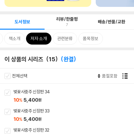
리뷰/한줄평
도서정보
배송/반품/교환
7
책소개
저자 소개
관련분류
품목정보
이 상품의 시리즈
15
완결
전체선택
품절포함
벚꽃사중주 신장판 34
10
5,400
%
원
벚꽃사중주 신장판 33
10
5,400
%
원
벚꽃사중주 신장판 32