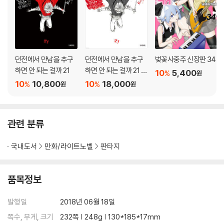
던전에서 만남을 추구
던전에서 만남을 추구
벚꽃사중주 신장판 34
하면 안 되는 걸까 21
하면 안 되는 걸까 21 소
10
5,400
%
원
책자 특장판
10
10,800
10
18,000
%
%
원
원
관련 분류
국내도서
만화/라이트노벨
판타지
품목정보
발행일
2018년 06월 18일
쪽수, 무게, 크기
232쪽 | 248g | 130*185*17mm