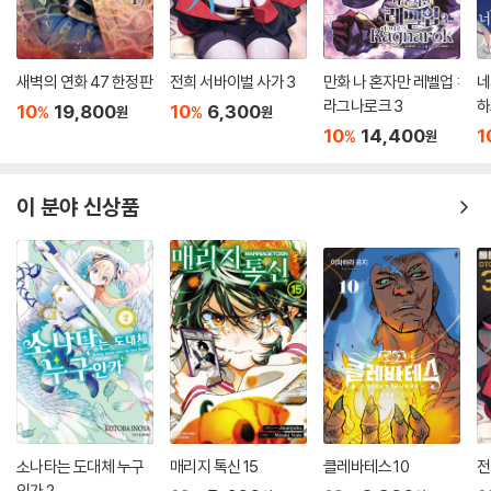
새벽의 연화 47 한정판
전희 서바이벌 사가 3
만화 나 혼자만 레벨업 :
네
라그나로크 3
하
10
19,800
10
6,300
%
%
원
원
10
14,400
1
%
원
이 분야 신상품
소나타는 도대체 누구
매리지 톡신 15
클레바테스 10
전
인가 2