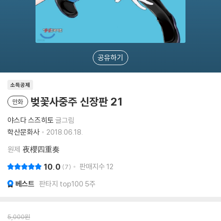
공유하기
소득공제
벚꽃사중주 신장판 21
만화
야스다 스즈히토
글그림
학산문화사
2018.06.18.
원제
夜櫻四重奏
10.0
판매지수
12
7
베스트
판타지 top100 5주
5,000
원