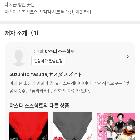
다시금 향한 곳은….
야스다 스즈히토의 신감각 하트풀 액션, 제21탄!!
저자 소개
1
글그림
야스다 스즈히토
관심작가 알림신청
Suzuhito Yasuda,ヤスダ スズヒト
미와 현 출신의 만화가 겸 일러스트레이터이다. 주요 작품으로는 『벚
꽃사중주』, 『듀라라라!!』 삽화 외 다수가 있다.
야스다 스즈히토
의 다른 상품