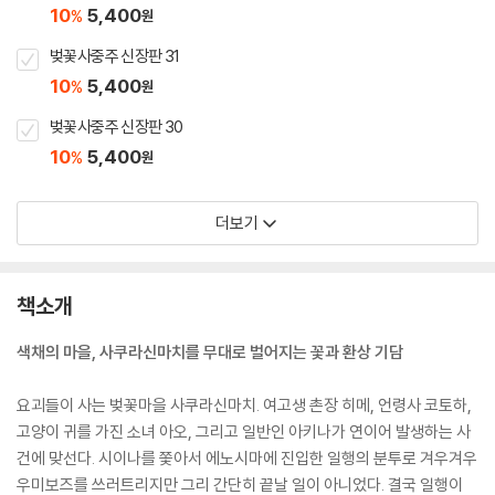
10
5,400
%
원
벚꽃사중주 신장판 31
10
5,400
%
원
벚꽃사중주 신장판 30
10
5,400
%
원
더보기
책소개
색채의 마을, 사쿠라신마치를 무대로 벌어지는 꽃과 환상 기담
요괴들이 사는 벚꽃마을 사쿠라신마치. 여고생 촌장 히메, 언령사 코토하,
고양이 귀를 가진 소녀 아오, 그리고 일반인 아키나가 연이어 발생하는 사
건에 맞선다. 시이나를 쫓아서 에노시마에 진입한 일행의 분투로 겨우겨우
우미보즈를 쓰러트리지만 그리 간단히 끝날 일이 아니었다. 결국 일행이