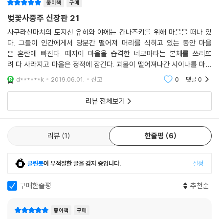
종이책
구매
벚꽃사중주 신장판 21
사쿠라신마치의 토지신 유히와 야에는 칸나즈키를 위해 마을을 떠나 있
다. 그들이 인간에게서 당분간 떨어져 머리를 식히고 있는 동안 마을
은 혼란에 빠진다. 떼지어 마을을 습격한 네코마타는 본체를 쓰러뜨
려 다 사라지고 마을은 정적에 잠긴다. 괴물이 떨어져나간 시이나를 마을
까지 끌고 온 히메 일행은 바다에서 상대할 때보다 민물에서 확연하게 강
d******k
2019.06.01.
신고
0
댓글
0
해진 모습에 작전이 실수였음을
리뷰 전체보기
리뷰
1
한줄평
6
클린봇
이 부적절한 글을 감지 중입니다.
설정
구매한줄평
추천순
종이책
구매