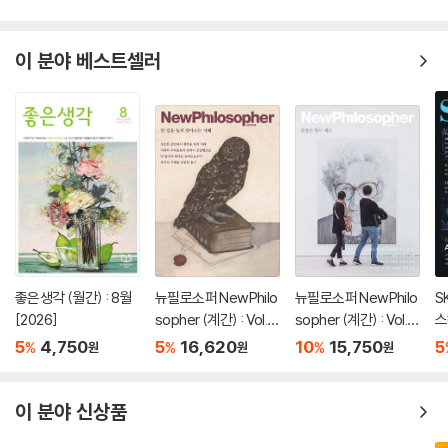
이 분야 베스트셀러
좋은생각 (월간) : 8월
뉴필로소퍼 NewPhilo
뉴필로소퍼 NewPhilo
S
[2026]
sopher (계간) : Vol.3
sopher (계간) : Vol.3
스
5 [2026]
4 [2026]
5
4,750
5
16,620
10
15,750
5
%
%
%
원
원
원
이 분야 신상품