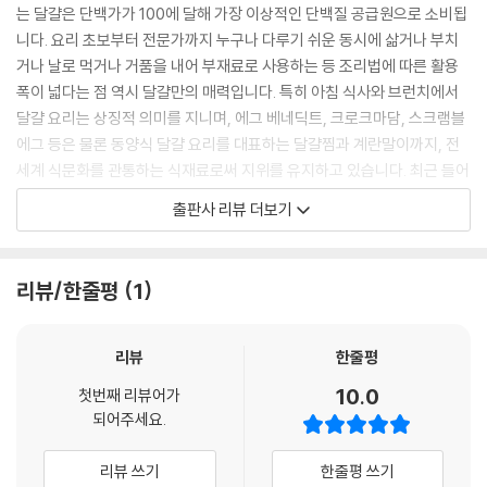
자 스시코우 혼텐’ 오너 셰프, 스기야마 마모루
는 달걀은 단백가가 100에 달해 가장 이상적인 단백질 공급원으로 소비됩
82 The Egg Spot
니다. 요리 초보부터 전문가까지 누구나 다루기 쉬운 동시에 삶거나 부치
건강하고 트렌디한 미식을 추구하는 도시에서 발견한 창의적 달걀 메뉴
거나 날로 먹거나 거품을 내어 부재료로 사용하는 등 조리법에 따른 활용
폭이 넓다는 점 역시 달걀만의 매력입니다. 특히 아침 식사와 브런치에서
106 One Good Meal
달걀 요리는 상징적 의미를 지니며, 에그 베네딕트, 크로크마담, 스크램블
달걀로 하루의 에너지를 충전하는 4인의 식탁
에그 등은 물론 동양식 달걀 요리를 대표하는 달걀찜과 계란말이까지, 전
세계 식문화를 관통하는 식재료로써 지위를 유지하고 있습니다. 최근 들어
114 Interview
서는 동물 복지를 위해 방목 사육한 닭의 유기농 달걀과 동물성 단백질의
출판사 리뷰 더보기
114 Bill Granger 1993년 시드니에 자신의 이름을 딴 카페 빌스를 열고
대체품으로 거론되는 인공 달걀 시장이 성장하며 새로운 화두를 제시하고
호주식 브런치를 세계에 전파한 ‘빌스, 그레인저 & 컴퍼니’ 창립자, 빌 그레
있습니다.
인저
리뷰/한줄평
1
120 Delis & Shops
친근함과 전문성을 내세운 일상 속 미식의 발원지
리뷰
한줄평
132 Industry
10.0
첫번째 리뷰어가
식문화의 변화를 감지할 수 있는 플랫폼
되어주세요.
136 Tools
리뷰 쓰기
한줄평 쓰기
달걀 요리와 함께하는 스마트한 도구