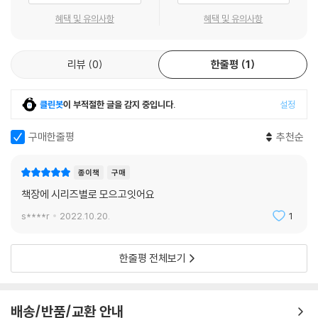
혜택 및 유의사항
혜택 및 유의사항
138 Into the Market
카테고리별 달걀 제품 리스트
리뷰
0
한줄평
1
142 Cookbooks
식탁을 풍성하게 만들어줄 요리 전문가들의 쿡북
클린봇
이 부적절한 글을 감지 중입니다.
설정
150 Dictionary
구매한줄평
추천순
151 Index
종이책
구매
책장에 시리즈별로 모으고잇어요
s****r
2022.10.20.
1
한줄평 전체보기
배송/반품/교환 안내