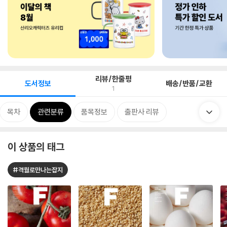
리뷰/한줄평
도서정보
배송/반품/교환
1
목차
관련분류
품목정보
출판사 리뷰
이 상품의 태그
#격월로만나는잡지