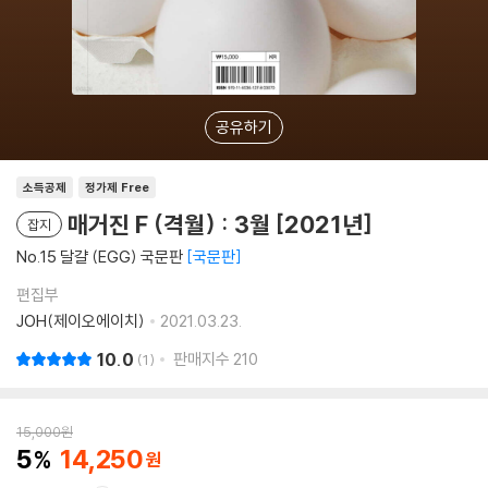
공유하기
소득공제
정가제 Free
매거진 F (격월) : 3월 [2021년]
잡지
No.15 달걀 (EGG) 국문판
국문판
편집부
JOH(제이오에이치)
2021.03.23.
10.0
판매지수
210
1
15,000
원
5
14,250