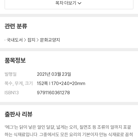
목차 더보기
38 Guide to Eggs
대표적 조류알의 종류와 특징, 보관 방식과 요리법 등 조류알에 대한 기초
관련 분류
정보
국내도서
잡지
문화교양지
44 Academic Manual
완전식품이자 범지구적 식재료인 달걀의 역사와 기본 조리법, 관련 이슈
품목정보
60 F Cut
농장의 환경과 사육 방식을 가늠할 수 있는 새로운 지표, 달걀 패키지
발행일
2021년 03월 23일
쪽수, 무게, 크기
152쪽 | 170*240*20mm
68 Morning Habits
ISBN13
9791160361278
달걀의 인기를 증명하는 소셜미디어 속 아침 메뉴 관련 피드
72 Interview
출판사 리뷰
72 Walter Manzke 밝고 자유로운 캘리포니아의 감성과 최상의 식재료
로 LA의 아침을 활기차게 만드는 ‘리퍼블리크’ 오너 셰프, 월터 맨즈케
‘에그’는 닭이 낳은 알인 달걀, 넓게는 오리, 칠면조 등 조류의 알까지 포괄
76 Mamoru Sugiyama 4대째 가업을 이으며 전통 스시를 계승하는 ‘긴
하는 식재료입니다. 그중에서도 모든 요리의 기본이자 만능 식재료로 꼽히