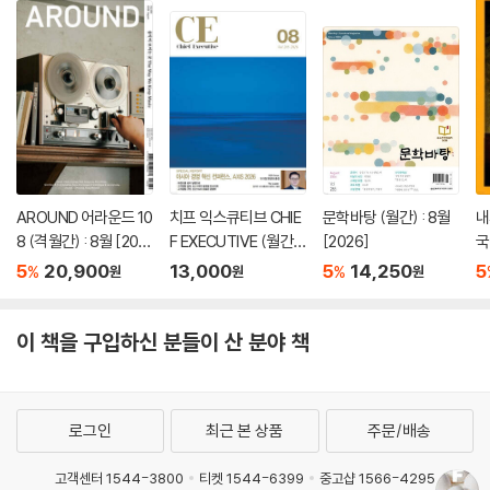
AROUND 어라운드 10
치프 익스큐티브 CHIE
문학바탕 (월간) : 8월
내
8 (격월간) : 8월 [202
F EXECUTIVE (월간) :
[2026]
국
6]
8월 [2026]
E
5
20,900
13,000
5
14,250
5
%
%
원
원
원
8
이 책을 구입하신 분들이 산 분야 책
로그인
최근 본 상품
주문/배송
고객센터 1544-3800
티켓 1544-6399
중고샵 1566-4295