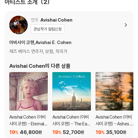
아티스트 소개
2
연주
Avishai Cohen
관심작가 알림신청
아비샤이 코헨,Avishai E. Cohen
재즈 베이스 연주자, 보컬, 작곡가
Avishai Cohen
의 다른 상품
Avishai Cohen (아비
Avishai Cohen (아비
Avishai Cohen (아비
샤이 코헨) - Eternal C
샤이 코헨) - The Earl
샤이 코헨) - Ashes t
hild [LP]
y Years 1998~2001
o Gold [LP]
19
46,800
19
52,700
19
35,100
%
%
%
원
원
원
[4CD 박스세트]