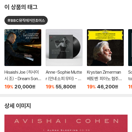
이 상품의 태그
#BBC뮤직매거진초이스
Hisaishi Joe (히사이
Anne-Sophie Mutte
Krystian Zimerman
S
시 조) - Dream Song
r (안네 소피 무터) - Ea
베토벤: 피아노 협주곡
t
s: The Essential Joe
st Meets West [2L
전곡 - 크리스티안 지
모
19
20,000
19
55,800
19
46,200
1
%
%
%
원
원
원
Hisaishi
P]
메르만 (Beethoven:
위
Complete Piano Co
el
ncertos)
1,
상세 이미지