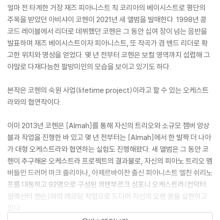
얼마 전 타계한 거장 재즈 피아니스트 칙 코리아의 베이시스트로 평단의
주목을 받았던 아비샤이 코헨이 2021년 새 앨범을 발매한다. 1998년 콩
코드 레이블에서 리더로 데뷔했던 코헨은 그 동안 십여 장이 넘는 음반을
발표하며 재즈 베이시스트이자 피아니스트, 또 작곡가 겸 밴드 리더로 확
고한 위치와 명성을 얻었다. 몇 년 전부터 코헨은 보컬 영역까지 섭렵해 그
야말로 다재다능한 팔방미인의 모습을 보이고 있기도 하다.
본작은 코헨의 숙원 사업(lifetime project)이라고 할 수 있는 오케스트
라와의 협연작이다.
이미 2013년 코헨은 [Almah]를 통해 자신의 트리오와 소규모 챔버 앙상
블과 작업을 진행한 바 있고 몇 년 전부터는 [Almah]에서 한 발짝 더 나아
가 대형 오케스트라와 협연하는 실험도 진행해왔다. 새 앨범은 그 동안 코
헨이 추구해온 오케스트라 프로젝트의 결과물로, 자신의 피아노 트리오 멤
버들인 드러머 마크 줄리아나, 아제르바이잔 출신 피아니스트 엘친 쉬리노
프를 대동하고 92명으로 구성된 쾨텐부르크 심포니 오케스트라(컨덕터
알렉산터 헨슨)와의 레코딩 작업으로 드디어 자신의 오랜 꿈을 실현하고
있다.