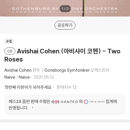
1
/
2
공유하기
수입
Avishai Cohen (아비샤이 코헨) - Two
CD
Roses
Avishai Cohen
연주
Goteborgs Symfoniker
오케스트라
Naive
/
Naive
2021.05.12.
첫번째 리뷰어가 되어주세요
판매지수
12
예스24 음반 판매 수량은
와
집계에
반영됩니다.