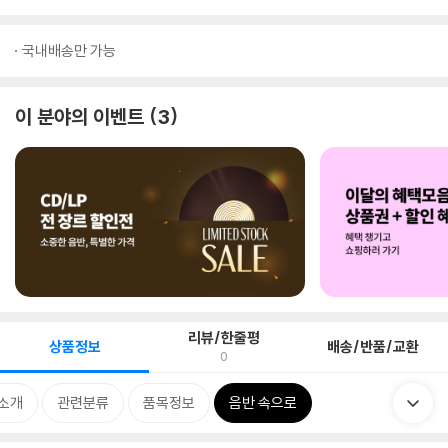
국내배송만 가능
이 분야의 이벤트
3
리뷰/한줄평
상품정보
배송/반품/교환
0
소개
관련분류
품목정보
음반 속으로