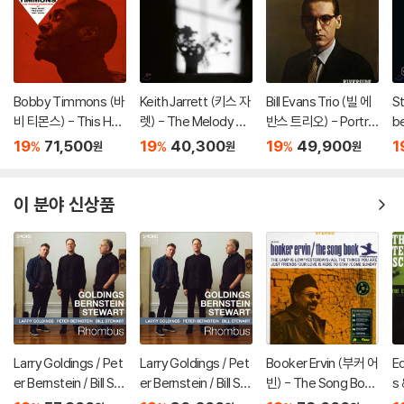
Bobby Timmons (바
Keith Jarrett (키스 자
Bill Evans Trio (빌 에
St
비 티몬스) - This Her
렛) - The Melody At
반스 트리오) - Portrai
be
e Is Bobby Timmon
Night, With You [LP]
t In Jazz [LP]
r
19
71,500
19
40,300
19
49,900
1
%
%
%
원
원
원
s [LP]
베
이 분야 신상품
Larry Goldings / Pet
Larry Goldings / Pet
Booker Ervin (부커 어
E
er Bernstein / Bill St
er Bernstein / Bill St
빈) - The Song Boo
s 
ewart (래리 골딩스 /
ewart (래리 골딩스 /
k [LP]
(