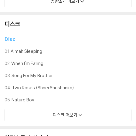
음반소개 더보기
현대 재즈는 물론 동유럽의 이국적인 멜로디와 리듬 그리고 여기에 웅장한
클래시컬 편곡이 더해져 그야말로 감동적인 아이맥스급 시네마틱 사운드
를 느껴볼 수 있을 것으로 기대된다.
디스크
Disc
01
Almah Sleeping
02
When I'm Falling
03
Song For My Brother
04
Two Roses (Shnei Shoshanim)
05
Nature Boy
디스크 더보기