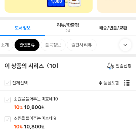
리뷰/한줄평
도서정보
배송/반품/교환
24
 소개
관련분류
품목정보
출판사 리뷰
이 상품의 시리즈
10
알림신청
전체선택
품절포함
소원을 들어주는 미호네 10
10
10,800
%
원
소원을 들어주는 미호네 9
10
10,800
%
원