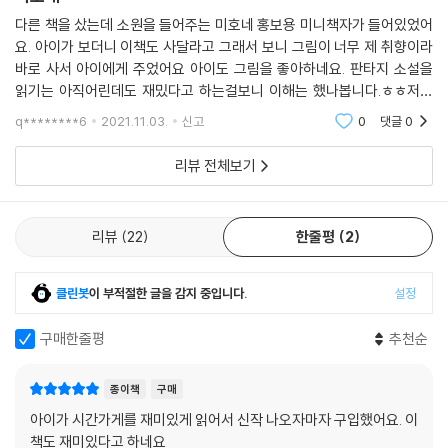
다른 책을 샀는데 소원을 들어주는 미호네 홍보용 미니책자가 들어있었어
요. 아이가 보더니 이책도 사달라고 그래서 보니 그림이 너무 제 취향이라
바로 사서 아이에게 주었어요 아이도 그림을 좋아하네요. 판타지 소설을
읽기는 아직어린데도 재밌다고 하는걸보니 이해는 했나봅니다.ㅎㅎ저도
시간나면 읽어보아야 겠어요.아이가 재미있어하고 만족해하니 좋습니다.
q********6
2021.11.03.
신고
0
댓글
0
리뷰 전체보기
리뷰
22
한줄평
2
클린봇
이 부적절한 글을 감지 중입니다.
설정
구매한줄평
추천순
종이책
구매
아이가 시간가게를 재미있게 읽어서 신작 나오자마자 구입했어요. 이
책도 재미있다고 하네요