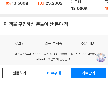
는 고래
물
10
13,500
10
25,200
%
%
원
원
18,000
1
원
이 책을 구입하신 분들이 산 분야 책
로그인
최근 본 상품
주문/배송
고객센터 1544-3800
티켓 1544-6399
중고샵 1566-4295
eBook 1:1문의/채팅상담
예스이십사(주) 사업자 정보
선물하기
바로구매
카트담기
이용약관
개인정보처리방침
청소년보호정책
PC버전
회사소개
거래처관계자께
도서홍보
광고
Copyright © YES24 Corp. All Rights Reserved.
MATOM14