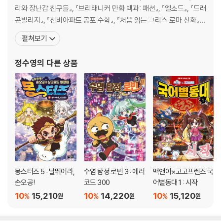
리와 장난감 친구들』, 『브리태니커 만화 백과: 패션』, 『엘소드』, 『드래
곤빌리지』, 『신비아파트 공포 수학』, 『처음 읽는 그리스 로마 신화』,
『카트라이더 리턴즈』 등 어린이를 위한 재미있고 유익한 만화를 그리
펼쳐보기
고 있다. 소년조선일보에서 『간풍기의 인체 탐험』, 『반려동물 이야
기』 연재. 『사라진 옐언니』, 『캐리와 장난감 친구들』, 『그랜드 체이
정수영
의 다른 상품
스』, 『도전 꼬마 애견미용
몽스터즈 5 : 날뛰어라,
수염 탐정 로빈 3 : 에러
백앤아×고고프렌즈 국
손오공!
코드 300
어별동대 1 : 시작
10
15,210
10
14,220
10
15,120
%
%
%
원
원
원