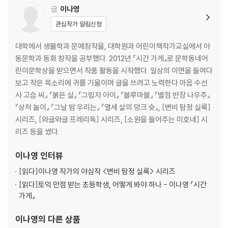
글
이나영
관심작가 알림신청
대학에서 생물학과 문예창작을, 대학원과 어린이책작가교실에서 아
동문학과 동화 창작을 공부했다. 2012년 『시간 가게』로 문학동네어
린이문학상을 받으면서 작품 활동을 시작했다. 일상의 이면을 들여다
보고 작은 목소리에 귀를 기울이며 글을 쓰려고 노력한다.마음 수선
사 고슴 씨』 『붉은 실』 『그림자 아이』 『블루마블』 『별점 반장 나우주』
『상처 놀이』 『그날 밤 우리는』 『열세 살의 덩크 슛』, [변비 탐정 실룩]
시리즈, [와글와글 프레리독] 시리즈, [소원을 들어주는 미호네] 시
리즈 등을 썼다.
이나영
인터뷰
[읽다]
이나영 작가의 야심작 <변비 탐정 실룩> 시리즈
[읽다]
토익 만점 받는 초등학생, 어떻게 봐야 하나 - 이나영 『시간
가게』
이나영
의 다른 상품