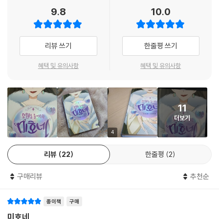
9.8
10.0
미스터리한 소원 가게와 주인 아줌마
어느 날 갑자기 아이들 앞에 등장한 소원 가게와 주인 아줌마. 소원을 들어
주겠다며 달콤한 제안을 하는 주인 아줌마의 말에 아이들은 주저없이 계약
리뷰 쓰기
한줄평 쓰기
을 합니다. 착한 아이에게는 친절하게, 꾀를 부리는 아이에게는 무서운 모
습으로 변하는 주인 아줌마의 정체는 과연 무엇일까요? 읽으면 읽을수록
혜택 및 유의사항
혜택 및 유의사항
궁금한 소원 가게 아줌마 덕분에 아이들은 『소원을 들어주는 미호네』에 깊
게 빠져들 거예요.
11
더보기
4
리뷰
22
한줄평
2
구매리뷰
추천순
종이책
구매
미호네