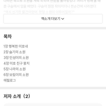
나라는 속으로 소원을 계속 되뇌며 한숨을 불어넣었다. 머리가 띵해 올 때
쯤 구슬에서 입을 떼었다. 구슬이 점점 작아지더니 한순간에 사라졌다.
“역시 신기한 물건이었어. 정말 소원이 이루어질까?”
- 본문 중에서
책소개 더보기
목차
1장 행복한 미호네
2장 슬기의 소원
3장 민성이의 소원
4장 미호 친구 뭉치
5장 나라의 소원
6장 보림이의 소원
에필로그
저자 소개
2