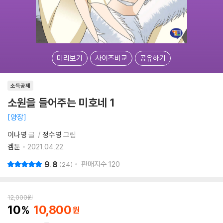
미리보기
사이즈비교
공유하기
소득공제
소원을 들어주는 미호네 1
양장
이나영
글
정수영
그림
겜툰
2021.04.22.
9.8
판매지수
120
24
12,000
원
10
10,800