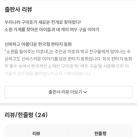
출판사 리뷰
우리나라 구미호가 새로운 전개로 찾아왔다!
소원 가게를 찾아온 아이들과 네 개의 여우 구슬 이야기
신비하고 아름다운 한국형 판타지 동화
『소원을 들어주는 미호네』는 주인공 미호와 학교 친구들에게 일어나는 수
상하고도 신비스러운 이야기를 담은 판타지 동화입니다. 외국 판타지 동화
의 홍수 속에서 한국적인 소재인 ‘구미호’와 ‘여우 구슬’을 사용해 우리 아
이들의 감수성을 불러일으키고자 기획되었습니다.
소원을 통해 보는 요즘 아이들의 고민
출판사 리뷰 더보기
『소원을 들어주는 미호네』에는 가정과 학교, 가족과 친구 사이에서 고민하
는 아이들이 등장합니다. 등장인물들의 고민은 나아가 지금 우리 아이들의
고민이기도 합니다. 뻔한 권선징악이 아닌 자신의 의지로 결과를 바꾸기도
리뷰/한줄평
24
하고, 생각지도 못한 결론에 이르는 여러 이야기를 읽으며 아이들은 스스
로 고민하고 선택하는 생각 활동을 할 수 있습니다. 그리고 이야기에 깊이
공감할 것입니다.
리뷰
한줄평