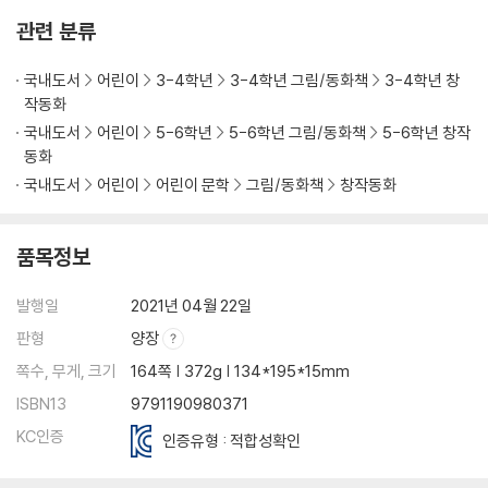
관련 분류
국내도서
어린이
3-4학년
3-4학년 그림/동화책
3-4학년 창
작동화
국내도서
어린이
5-6학년
5-6학년 그림/동화책
5-6학년 창작
동화
국내도서
어린이
어린이 문학
그림/동화책
창작동화
품목정보
발행일
2021년 04월 22일
판형
양장
쪽수, 무게, 크기
164쪽 | 372g | 134*195*15mm
ISBN13
9791190980371
KC인증
인증유형 : 적합성확인