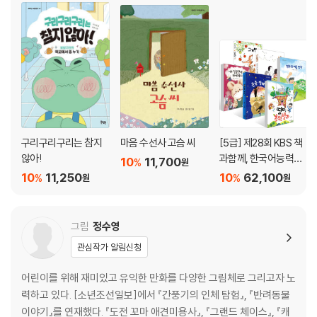
구리구리구리는 참지
마음 수선사 고슴 씨
[5급] 제28회 KBS 책
않아!
과함께, 한국어능력시
10
11,700
%
원
험 선정도서
10
11,250
10
62,100
%
%
원
원
그림
정수영
관심작가 알림신청
어린이를 위해 재미있고 유익한 만화를 다양한 그림체로 그리고자 노
력하고 있다. [소년조선일보]에서 『간풍기의 인체 탐험』, 『반려동물
이야기』를 연재했다. 『도전 꼬마 애견미용사』, 『그랜드 체이스』, 『캐