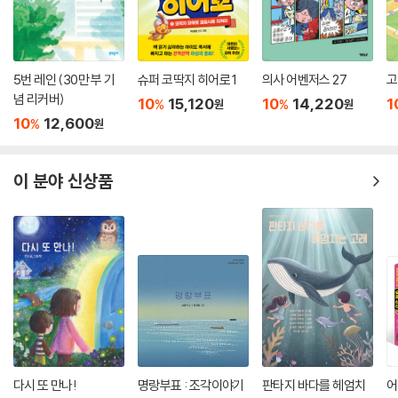
5번 레인 (30만 부 기
슈퍼 코딱지 히어로 1
의사 어벤저스 27
고
념 리커버)
10
15,120
10
14,220
1
%
%
원
원
10
12,600
%
원
이 분야 신상품
다시 또 만나!
명랑부표 : 조각이야기
판타지 바다를 헤엄치
어