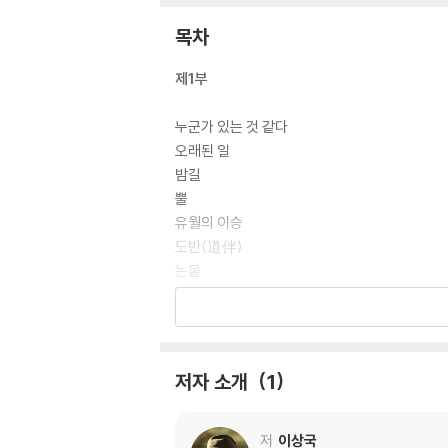
목차
제1부
누군가 있는 것 같다
오래된 일
밤길
뿔
유월의 이승
도반(道伴)
논물
누이 생각
오빠 생각
시 아저씨
배후에 대하여
저자 소개
1
나를 위한 변명
끝과 시작
저
이상국