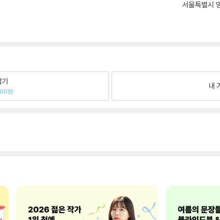
서울특별시 영
팔기
내 
700원