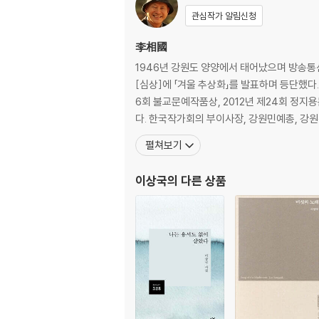
제2부
관심작가 알림신청
북천에 두고 온 가을
李相國
심심하니까
1946년 강원도 양양에서 태어났으며 방송통
장맛비가 내리던 저녁
[심상]에 「겨울 추상화」를 발표하며 등단했다.
물치
6회 불교문예작품상, 2012년 제24회 정지용
7번 국도
다. 한국작가회의 부이사장, 강원민예총, 강
동해북부선
펼쳐보기
아름다운 풍속은 쉽게 없어지지 않는다
복날 생각 혹은 다리 밑
이상국
의 다른 상품
그리운 강낭콩
망연(茫然)
겨울 아야진
저녁 월리
다저녁때 내리는 눈
제3부
쓸데없는 하루