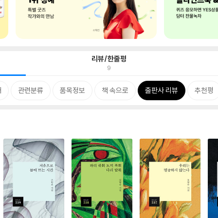
리뷰/한줄평
9
개
관련분류
품목정보
책 속으로
출판사 리뷰
추천평