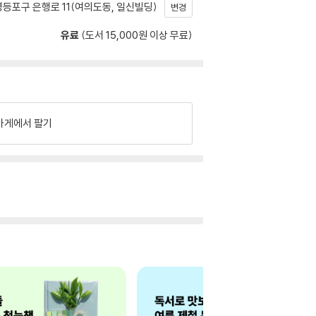
등포구 은행로 11(여의도동, 일신빌딩)
변경
유료
(도서 15,000원 이상 무료)
가게에서 팔기