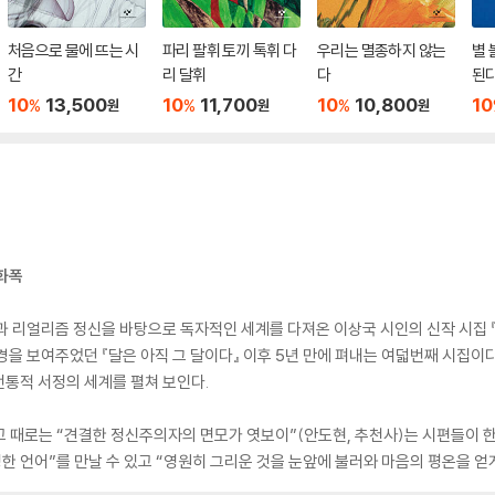
처음으로 물에 뜨는 시
파리 팔휘 토끼 톡휘 다
우리는 멸종하지 않는
별 
간
리 달휘
다
된
10
13,500
10
11,700
10
10,800
10
%
%
%
원
원
원
화폭
관과 리얼리즘 정신을 바탕으로 독자적인 세계를 다져온 이상국 시인의 신작 시집 
경을 보여주었던 『달은 아직 그 달이다』 이후 5년 만에 펴내는 여덟번째 시집이다
통적 서정의 세계를 펼쳐 보인다.
고 때로는 “견결한 정신주의자의 면모가 엿보이”(안도현, 추천사)는 시편들이 
한 언어”를 만날 수 있고 “영원히 그리운 것을 눈앞에 불러와 마음의 평온을 얻게