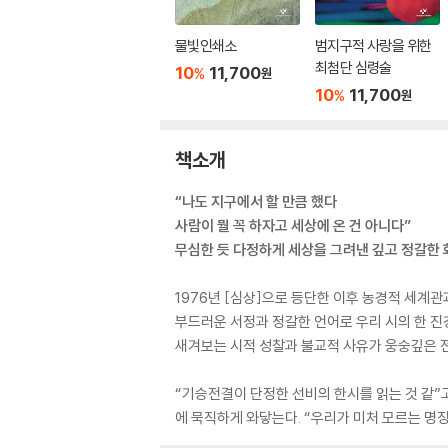
물빛인쇄소
범지구적 사랑을 위한
최첨단 심령술
10
11,700
%
원
10
11,700
%
원
책소개
“나도 지구에서 할 만큼 했다
사람이 뭘 꼭 하자고 세상에 온 건 아니다”
무심한 듯 다정하게 세상을 그려낸 깊고 정갈한 
1976년 [심상]으로 등단한 이후 농경적 세계
부드러운 서정과 정갈한 언어로 우리 시의 한 진
새겨보는 시적 성찰과 불교적 사유가 웅숭깊은 전
“기승전결이 단정한 선비의 한시를 읽는 것 같”
에 묵직하게 와닿는다. “우리가 미처 모르는 명징