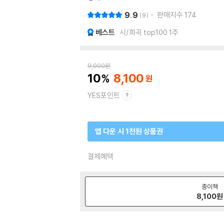
9.9
판매지수
174
9
베스트
시/희곡 top100 1주
9,000
원
10
8,100
YES포인트
앱 다운 시 1천원 상품권
결제혜택
종이책
8,100
원