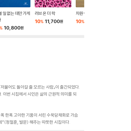
볼 일 없는 데만 가게
러브 온 더 락
차원 이동 가능
그날의 
다
10
11,700
10
11,700
10
1
%
%
%
원
원
10,800
%
원
『저물어도 돌아갈 줄 모르는 사람』이 출간되었다.
. 이번 시집에서 시인은 삶의 근원적 의미를 되
한폭 한폭 고아한 기품이 서린 수묵담채화로 가슴
”(정철훈, 발문) 해주는 따뜻한 시집이다.