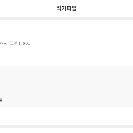
작가파일
しをん
三浦 しをん
를