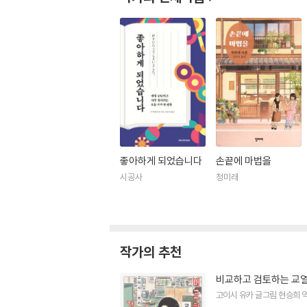
좋아하게 되었습니다
손끝에 마법을
시공사
청미래
작가의 추천
비교하고 검토하는 교열
고이시 유카
글그림
현승희