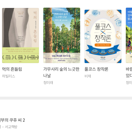
먹의 흔들림
가무사리 숲의 느긋한
풀코스 창작론
바
나날
있
하빌리스
비채
청미래
청
부의 쿠쥬 씨 2
역
서교책방