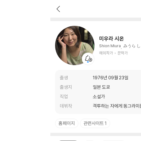
미우라 시온
해외작가
문학가
미우라 시온
Shion Miura
みうら 
해외작가
문학가
출생
1976년 09월 23일
출생지
일본 도쿄
직업
소설가
데뷔작
격투하는 자에게 동그라미
홈페이지
관련사이트 1