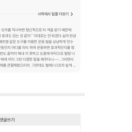
사락에서 밑줄 더보기
은 숫자를 직시하면 정신적으로 타 격을 받기 때문에
가 효과도 있는 것 같아." 이대로는 안 되겠다 싶어 반성
 페트병 같은 도구를 이용한 운동 법을 상냥하게 전수
 운동인지 어디를 의식 하며 운동하면 효과적인지를 정
 번도 끝까지 해내 지 못하고 도중에 바닥으로 벌렁 나
게 까지 그런 다정한 말을 해주다니······. 그러면서
절제를 관철해왔으리라. 그런데도 벌레(나)조차 쉽게 이
듯한 상태에서 나도 모르게 합장하고 바닥에서 모 니터
 불상과 똑 닮았어······. 나는 벌떡 일어나"고마워
 벌레 → 고마워 요! → 1분 30초 → 뒤집힌 벌레 →
게 되었다. 이렇게 뜨문뜨문 운동해도 효과가 있는 걸까?
'라는 태도를 마음에 새겨야지." 하고 결심한다. 그
댓글쓰기