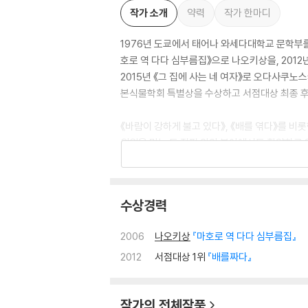
작가 소개
약력
작가 한마디
1976년 도쿄에서 태어나 와세다대학교 문학부를
호로 역 다다 심부름집》으로 나오키상을, 201
2015년 《그 집에 사는 네 여자》로 오다사쿠노
본식물학회 특별상을 수상하고 서점대상 최종 후
《바람이 강하게 불고 있다》, 《배를 엮다》를 
위원을 맡는 등 집필 외의 분야에서도 활약하고 
소설 《사랑 없는 세계》, 《흰 뱀이 잠든 섬》, 
지)》 등을 썼다.
수상경력
2006
나오키상
『마호로 역 다다 심부름집』
2012
서점대상 1위
『배를짜다』
작가의 전체작품