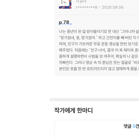
시공사
r********8
2026.08.06.
p.78
나는 중년이 된 걸 받아들이기로 한 대신 '그러니까 
"망가졌네, 응, 망가졌어." 하고 건전지를 빼 버린 지
하며, 친구가 가르쳐준 무료 운동 영상을 한번 보기로
해주었다. 처음에는 "친구 녀석, 결국 이 육 체미와
중하게 설명하면서 시범을 보 여주어, 확실히 나 같은 
자빠진다. 그러나 영상 속 의 훈남은 웃는 얼굴로 "바로
본인은 호흡 한 번 흐트러뜨리지 않고 경쾌하게 몸을 
해할 만한 훈련법을, 의지가 꺾이지 않도록 끊임없이 
화면을 올려다본다. "마지막까지 얼마 안 남았어요, 힘내
요, 힘낼게요!" 하며 훈남에게 감 사 인사를 전하고, 
고마워요! → 2분' 패턴으로 진행 중. 의자를 이용한 
어찌 되었든 영상을 향해 감사 인사를 올리며 일어날 
러고 있노라면 청량한 바람이 가슴 한가운데 를 뚫고 
작가에게 한마디
댓글
0