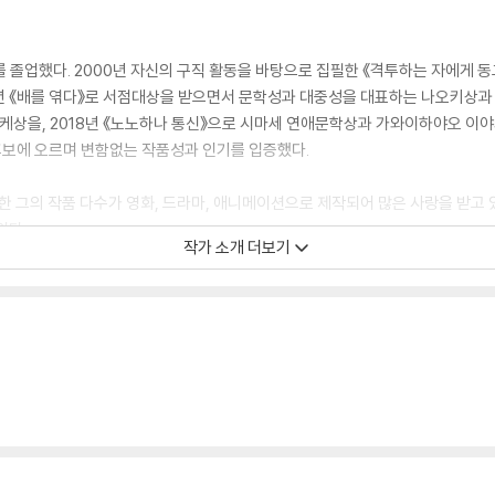
 졸업했다. 2000년 자신의 구직 활동을 바탕으로 집필한 《격투하는 자에게 동
2년 《배를 엮다》로 서점대상을 받으면서 문학성과 대중성을 대표하는 나오키상과
스케상을, 2018년 《노노하나 통신》으로 시마세 연애문학상과 가와이하야오 이야기
보에 오르며 변함없는 작품성과 인기를 입증했다.
비롯한 그의 작품 다수가 영화, 드라마, 애니메이션으로 제작되어 많은 사랑을 받고
있다.
작가 소개 더보기
《비밀의 화원》, 《고구레빌라 연애소동》, 《가무사리 숲의 느긋한 나날》, 에세이 《