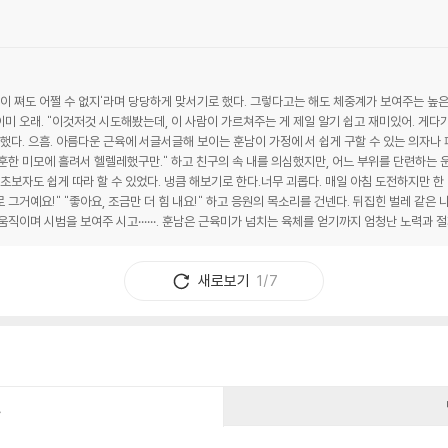
살이 쪄도 어쩔 수 없지'라며 당당하게 맞서기로 했다. 그렇다고는 해도 체중계가 보여주는 높
 이미 오래. "이것저것 시도해봤는데, 이 사람이 가르쳐주는 게 제일 알기 쉽고 재미있어. 게다
 했다. 으흠. 아름다운 근육에 서글서글해 보이는 훈남이 가정에 서 쉽게 구할 수 있는 의자나
 훈훈한 미모에 흘려서 헬렐레했구만." 하고 친구의 속 내를 의심했지만, 어느 부위를 단련하는
초보자도 쉽게 따라 할 수 있었다. 냉큼 해보기로 한다.너무 괴롭다. 매일 아침 도전하지만 한
 그거예요!" "좋아요, 조금만 더 힘 내요!" 하고 응원의 목소리를 건넨다. 뒤집힌 벌레 같은 나에
움직이며 시범을 보여주 시고······. 훈남은 근육미가 넘치는 육체를 얻기까지 엄청난 노력과 
칭찬하며 아낌 없이 전수해준다. (무려 무료 영상이다.) 살아 있는 부처인가?! 숨이 끊어질 
 요!" 하고 중도 이탈한 나를 계속 응원해주는 훈남. 아무래도 근육의 느낌 같은 것이, 아름다운
새로보기
1/7
탈락한 부분으로 영상을 되돌린 후 이어서 하기로 했다.현재, 음악에 맞춘 운동은 '3분 → 뒤집힌
운동은 '5회 → 뒤집힌 벌레 → 고마워 요! T 5회' 패턴으로, 그럭저럭 끝까지 완수할 수 있
때마 다"나도 친구와 훈남처럼 '자신도 노력하면서, 다른 사람을 다 정하게 응원하고 이끌어준다
지나가는 기분이 드는 것이다. 쿵쾅쿵쾅, 부들부들.
건