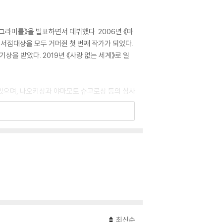
그라미를》을 발표하면서 데뷔했다. 2006년 《마
 서점대상을 모두 거머쥔 첫 번째 작가가 되었다.
상을 받았다. 2019년 《사랑 없는 세계》로 일
 있으며, 나오키상과 야마모토 슈고로상 등의 심사
아무래도 방구석이 제일 좋아》, 《취중만담(앤솔러
최신순