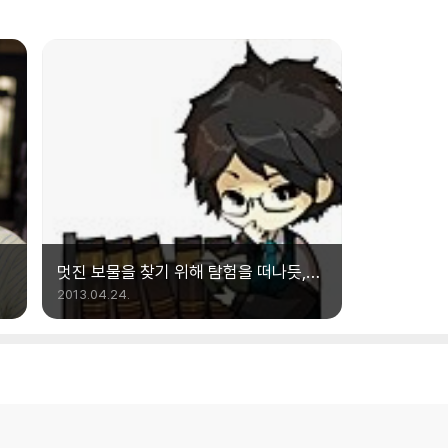
멋진 보물을 찾기 위해 탐험을 떠나듯,
서점을 산책하는 작가 ‘미우라 시온’
2013.04.24.