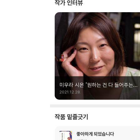
작가 인터뷰
미우라 시온 "원하는 건 다 들어주는
심부름집이 있다면"
2021.12.28.
작품 밑줄긋기
좋아하게 되었습니다