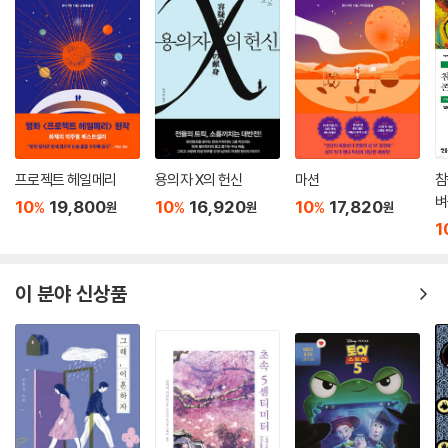
프로젝트 헤일메리
용의자 X의 헌신
마션
참
벼
10
19,800
10
16,920
10
17,820
%
%
%
원
원
원
1
이 분야 신상품