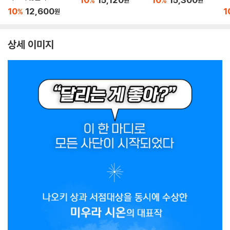
%
%
원
원
10
12,600
1
%
원
상세 이미지