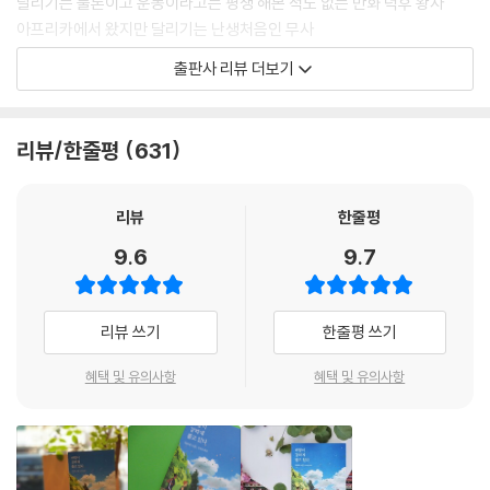
달리기는 물론이고 운동이라고는 평생 해본 적도 없는 만화 덕후 왕자
아프리카에서 왔지만 달리기는 난생처음인 무사
체력과 활력이 넘쳐나며 분위기 메이커인 쌍둥이 형제 조지와 조타
출판사 리뷰 더보기
고향 산골마을에서 등하교하며 자연스럽게 지구력을 갈고닦은 신동
자신의 목표한 것은 철저하게 이뤄내는 분석파로 사법고시를 패스한 유키
육상계에 잠시 몸을 담았으나 지금은 니코틴 대마왕 니코짱
리뷰/한줄평
631
퀴즈 프로그램에는 늘 진심인 퀴생퀴사 킹
달리려고 태어난, 천부적인 육상 선수이지만 그외에는 모든 것이 서툰 가
케루
리뷰
한줄평
애증의 육상이지만 다시 한번 달리기를 향한 꿈을 꾸며 이들을 이끌고 하
9.6
9.7
코네 정상에 서려는 하이지
이들 열 명의 하코네 역전경주 도전기를 담은 이 책은 달리기를 통해서 하
리뷰 쓰기
한줄평 쓰기
나의 목표를 달성하고자 나아가는 사람들의 이야기를 독자들에게 전달한
다. 개성 넘치는 10인 10색의 청춘들은 처음에는 마지못해 달리기 훈련에
혜택 및 유의사항
혜택 및 유의사항
참가하지만, 하이지의 헌신과 리더십에 이끌려 조금씩 진심으로 달리기를
대하기 시작한다. 달릴 때는 철저하게 혼자이지만 다음 주자에게 어깨 끈
을 넘겨주며 달리는 역전경주를 통해서, 열 명의 청년들은 믿음을 바탕으
로 서로에게 의지하며 살아가야 한다는 것을 점차 깨닫는다.