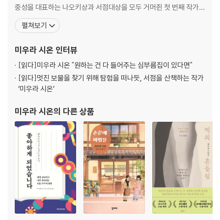
중성을 대표하는 나오키상과 서점대상을 모두 거머쥔 첫 번째 작가가
되었다. 2015년 《그 집에 사는 네 여자》로 오다사쿠노스케상을, 201
펼쳐보기
8년 《노노하나 통신》으로 시마세 연애문학상과 가와이하야오 이야
기상을 받았다. 2019년 《사랑 없는 세계》로 일본식물학회 특별상을
미우라 시온
인터뷰
수상하고 서점대상 최종 후보에 오르며 변함
[읽다]
미우라 시온 "원하는 건 다 들어주는 심부름집이 있다면"
[읽다]
멋진 보물을 찾기 위해 탐험을 떠나듯, 서점을 산책하는 작가
‘미우라 시온’
미우라 시온
의 다른 상품