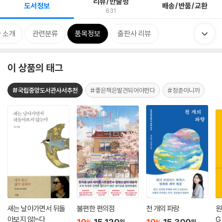
리뷰/한줄평
도서정보
배송/반품/교환
631
 소개
관련분류
품목정보
출판사 리뷰
이 상품의 태그
#국립중앙도서관사서추천
#좋은책은발견되어야한다
#청춘이니까
새는 날아가면서 뒤돌
불편한 편의점
천 개의 파랑
원
아보지 않는다
G
10
15,120
10
15,300