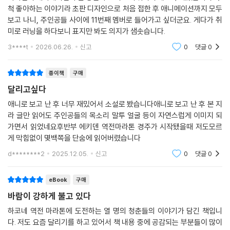
척 좋아하는 이야기라 초판 디자인으로 처음 접한 후 애니메이션까지 모두
보고 나니, 주인공들 사이에 11번째 멤버로 들어가고 싶더군요. 게다가 취
미로 러닝을 하다보니 표지만 봐도 의지가 샘솟습니다.
3****t
2026.06.26.
신고
0
댓글
0
종이책
구매
달리고싶다
애니로 보고 난 후 너무 재밌어서 소설로 봤습니다애니로 보고 난 후 본 지
라 글만 읽어도 주인공들의 목소리 말투 얼굴 등이 자연스럽게 이미지 되
가면서 읽었네요후반부 에키덴 역전마라톤 경주가 시작됐을때 저도모르
게 막힘없이 몇백쪽을 단숨에 읽어버렸습니다
d********2
2025.12.05.
신고
0
댓글
0
eBook
구매
바람이 강하게 불고 있다
하코네 역전 마라톤에 도전하는 열 명의 청춘들의 이야기가 담긴 책입니
다. 저도 요즘 달리기를 하고 있어서 책 내용 중에 공감되는 부분들이 많이