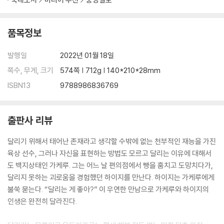
품목정보
발행일
2022년 01월 18일
쪽수, 무게, 크기
574쪽 | 712g | 140*210*28mm
ISBN13
9788986836769
출판사 리뷰
달리기 위해서 태어난 존재라고 생각할 수밖에 없는 천부적인 재능을 가진
육상 선수, 그러나 자신을 표현하는 방법도 모르고 달리는 이유에 대해서
도 백지상태인 가케루. 그는 어느 날 편의점에서 빵을 훔치고 도망치다가,
달리지 못하는 괴로움을 경험했던 하이지를 만난다. 하이지는 가케루에게
불쑥 묻는다. “달리는 게 좋아?” 이 우연한 만남으로 가케루와 하이지의
인생은 완전히 달라진다.