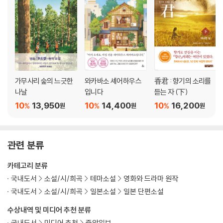
가무사리 숲의 느긋한
와카바소 셰어하우스
香君 : 향기의 소리를
나날
입니다
듣는 자 (下)
10
13,950
10
14,400
10
16,200
%
%
%
원
원
원
관련 분류
카테고리 분류
국내도서
소설/시/희곡
테마소설
영화와 드라마 원작
국내도서
소설/시/희곡
일본소설
일본 단편소설
수상내역 및 미디어 추천 분류
국내도서
미디어 추천
중앙일보