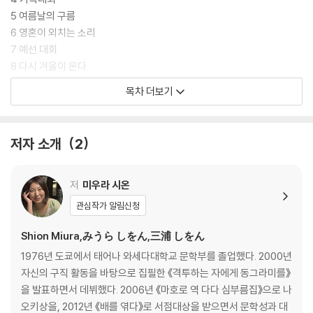
5 여름날의 구름
6 영혼이 외치는 소리
7 예선 대회
8 다시 겨울이 온다
9 저 멀리까지
목차 더보기
10 유성
에필로그
감사의 말
저자 소개
2
주요 참고 문헌
해설 _ 사이쇼 하즈키
역자 후기
저
미우라 시온
특별 부록
관심작가 알림신청
Shion Miura,みうら しをん,三浦 しをん
1976년 도쿄에서 태어나 와세다대학교 문학부를 졸업했다. 2000년
자신의 구직 활동을 바탕으로 집필한 《격투하는 자에게 동그라미를》
을 발표하면서 데뷔했다. 2006년 《마호로 역 다다 심부름집》으로 나
오키상을, 2012년 《배를 엮다》로 서점대상을 받으면서 문학성과 대