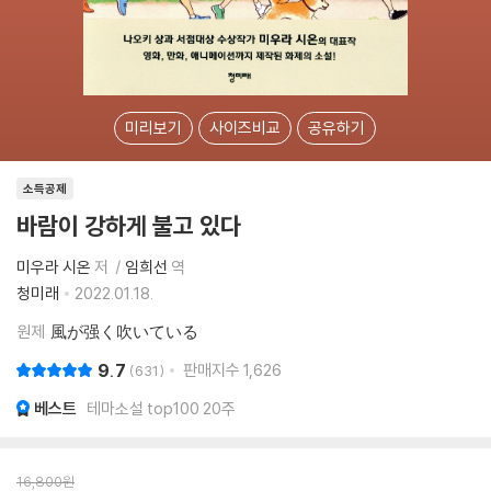
미리보기
사이즈비교
공유하기
소득공제
바람이 강하게 불고 있다
미우라 시온
저
임희선
역
청미래
2022.01.18.
원제
風が强く吹いている
9.7
판매지수
1,626
631
베스트
테마소설 top100 20주
16,800
원