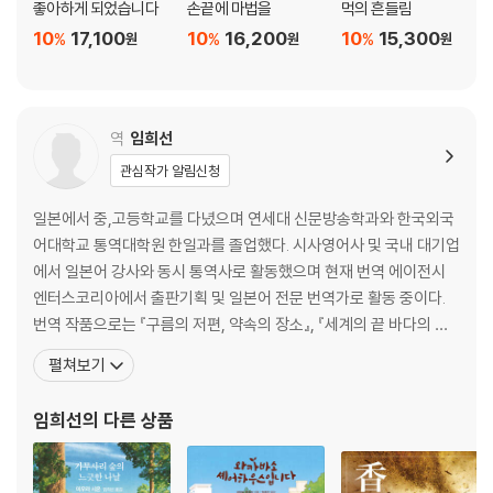
좋아하게 되었습니다
손끝에 마법을
먹의 흔들림
10
17,100
10
16,200
10
15,300
%
%
%
원
원
원
역
임희선
관심작가 알림신청
일본에서 중,고등학교를 다녔으며 연세대 신문방송학과와 한국외국
어대학교 통역대학원 한일과를 졸업했다. 시사영어사 및 국내 대기업
에서 일본어 강사와 동시 통역사로 활동했으며 현재 번역 에이전시
엔터스코리아에서 출판기획 및 일본어 전문 번역가로 활동 중이다.
번역 작품으로는 『구름의 저편, 약속의 장소』, 『세계의 끝 바다의 맛』,
『원탁』, 『나는 고양이로소이다』, 『밀실을 향해 쏴라』, 『걸』, 『일본 호
펼쳐보기
러 걸작선』, 『톰 소여 비행 클럽』, 『공중정원』, 『햄릿의 수수께끼를 풀
다』, 『사귀』, 『연장전에 들어갔습니다』, 『간병 입문』, 『도요토미 히데
임희선
의 다른 상품
요시 1~5권』, 『어른이 된