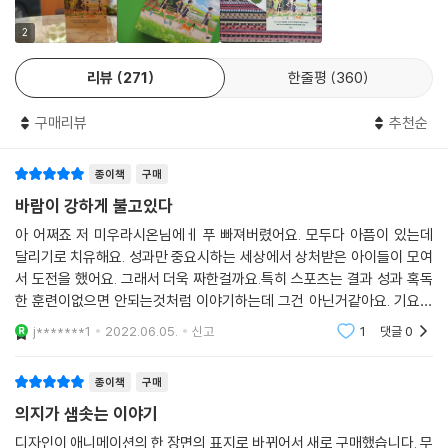
미우라 시온은 문학성과 대중성을 인정받은 일본의 대표적인 작가이다. 그
녀가 그려낸 청춘들의 도전기에는 우리 주변에 있을 법한 생생한 캐릭터들
2
이 등장한다. 독자들은 그들의 이야기를 따라가면서 어느샌가 깊이 공감이
리뷰
271
한줄평
360
가는 인물을 찾을 수 있을 것이다. 뿐만 아니라 달리기, 그것도 장거리 달리
기가 어떤 것인지, 무슨 느낌이 들고 어떤 풍경을 보게 되는지를 포착해내
구매리뷰
추천순
는 그녀의 솜씨에 매료될 것이다.
종이책
구매
바람이 강하게 불고있다
아 어쩌죠 저 미우라시온님에ㅔ 푸 빠져버렸어요. 모두다 아픔이 있는데
달리기로 치유해요. 성과만 중요시하는 세상에서 상처받은 아이들이 모여
서 도전을 했어요. 그래서 더욱 짜한걸까요.특히 스포츠는 결과 성과 혹독
한 훈련이없으면 안되는것처럼 이야기하는데 그건 아닌거같아요. 기요세
같은 리더가 있다면 말이지요. 그리고 스포츠만 하다가 다른것을 하려할때
j*******1
2022.06.05.
신고
1
댓글
0
힘들어하는
종이책
구매
의지가 샘솟는 이야기
디자인이 애니메이션의 한 장면의 표지로 바뀌어서 새로 구매했습니다. 무