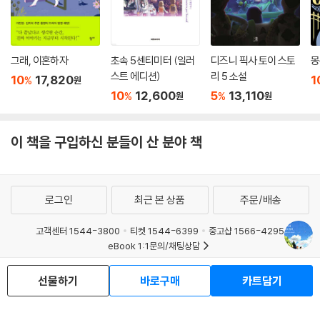
그래, 이혼하자
초속 5센티미터 (일러
디즈니 픽사 토이 스토
몽
스트 에디션)
리 5 소설
10
17,820
1
%
원
10
12,600
5
13,110
%
%
원
원
이 책을 구입하신 분들이 산 분야 책
로그인
최근 본 상품
주문/배송
고객센터 1544-3800
티켓 1544-6399
중고샵 1566-4295
eBook 1:1문의/채팅상담
예스이십사(주) 사업자 정보
선물하기
바로구매
카트담기
이용약관
개인정보처리방침
청소년보호정책
PC버전
회사소개
거래처관계자께
도서홍보
광고