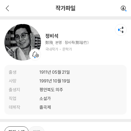
정비석
작가파일
국내작가
문학가
정비석
鄭飛
본명 : 정서죽(鄭瑞竹)
국내작가
문학가
출생
1911년 05월 21일
사망
1991년 10월 19일
출생지
평안북도 의주
직업
소설가
데뷔작
졸곡제