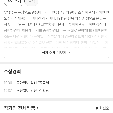
작가 소개
약력
부담없는 문장으로 관능미를 곁들인 남녀간의 갈등, 소박하고 낭만적인 인
도주의의 세계를 그려나간 작가이다. 1911년 평북 의주 출생으로 본명은
서죽이다. 일본 니혼대학(日本大學) 문과를 중퇴하고 귀국하여 창작에
정진하였다. 처음에는 시를 습작하였으나 곧 소설로 전향해 1936년 단편
<졸곡제卒哭祭>가 동아일보 신춘문예에 입선하였으며 1937년 단편 <
성황당城隍堂> 로 조선일보 신춘문예에 당선되었다. 한때 『매일신문』 기
자(1940), 『중앙신문』 문화부장(1946), 『대조』 편집주간(1947) 등의
작가 소개 더보기
일을 하기도 했다.
그의 작품 중 특히 주목을 끌었던 『자유부인』은 한국전쟁을 거치면서 일부
수상경력
계층에 풍미하고 있던 퇴폐적 서구 사조를 묘사함으로써 선풍적인 화제를
불러일으켰다. 1960년대에도 계속해서 장편 『여성의 적』(1960), 『인간
1936
동아일보 입선
『졸곡제』
실격』(1962), 『산호의 문』(1962), 여인백경』(1962), 『욕망해협』(196
1937
조선일보 입선
『성황당』
3), 『에덴은 아직도 멀다』(1964), 『노변정담』(1965～1969) 등을 연재,
발표하기도 했다. 그러나 그 이후에는 현대물보다는 주로 역사물이나 중국
고전을 새롭게 고쳐 쓰는 일에 몰두하게 된다.
작가의 전체작품
최신순