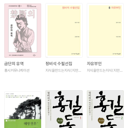
1981년 장편『손자병법孫子兵法』을 한국경제신문에 연재 (4권 발행)하
였으며 1983년 장편『초한지楚漢誌』를 한국경제신문에 연재 (5권 발행)
하였다. 1988년 장편『소설 김삿갓』 발행 (5권)하였으며 1991년 숙환으
로 별세하였다. 작가는 생전에 33종 66권의 저서를 남겼다.
금단의 유역
정비석 수필선집
자유부인
홍시커뮤니케이션
지식을만드는지식(지만
지식을만드는지식(지만
지)
지)