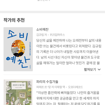
작가의 추천
소비예찬
김규림
저
위즈덤하우스
당신의 삶을 예찬하며 나는 오래전부터 삶의 내용
이란 쓰는 물건에서 비롯된다고 외쳐왔다. 김규림
의 기록은 더 나아가 내밀한 사유까지 이끌어낸
다. 남의 시선 대신 자신이 찾아낸 물건과 도구로
삶을 채워가는 일이란 얼마나 멋진가. 곁에 둔 물
건이 좋으면 일상의 풍요는 저절로 따라온다. 당
펼쳐보기
신의 무뎌진 감각을 깨우기 위해서라도 ‘소비예
찬’의 유혹은 정당하다.
파리의 수집가들
피에르 르-탕
저
이재형
역
오프더레코드
“이상한 흡인력에 빠져들었다. 나만의 즐거움을
위해 미지에 대한 궁금증을 안고 한 세계의 마지
막까지 걷는 자, 컬렉터는 저 끝에 당도하기를 욕