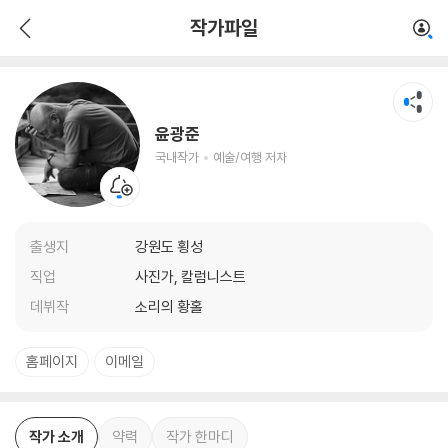
윤광준
작가파일
국내작가
예술/여행 저자
윤광준
국내작가
예술/여행 저자
출생지
강원도 횡성
직업
사진가, 칼럼니스트
데뷔작
소리의 황홀
홈페이지
이메일
작가 소개
약력
작가 한마디