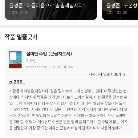
윤광준 “아름다움으로 촘촘해집시다”
윤광준 “구본형
낭만주의자였죠
2019.01.04.
2014.02.20.
작품 밑줄긋기
심미안 수업 (큰글자도서)
지와인
r********8
2026.06.14.
사락에서 밑줄 더보기
p.269
사람들의 취향은 다양하다. 같은 걸 다르게 느끼는 경우도 많다. 너무 당연한 현
상이다. 하지만 왜 똑같은 인 간인데 다르게 느끼는 걸까. 이런 질문을 던져볼 수
있 다. 이 물음에 대한 답을 찾기란 쉽지 않다. 이에 대한 해 답을 찾으려는 노력
은 오래전부터 시작되었다. 이 질문 은 인간의 '시각적 지각'에 대한 연구까지 닿
는다. 20세 기 초 독일의 게슈탈트 이론은 '본다'라는 것을 본격적 으로 규명한
연구라 할 수 있다. 게슈탈트 이론은 같은 형 태를 다르게 느낄 수밖에 없는 이유
를 설명한다. 가장 중 요한 이유는 근경과 배경의 관계에 따라 사물의 형태가 다
르게 보인다는 것이다. 이를 쉽게 이해할 수 있는 것이 사 진이다. 똑같은 풍경을