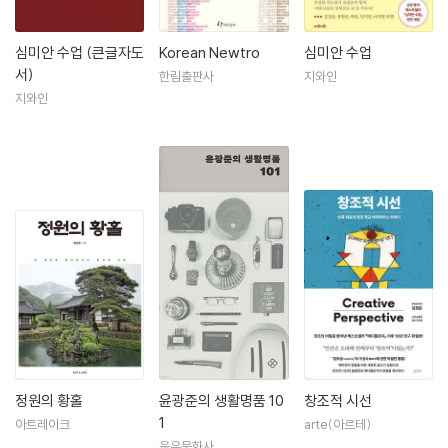
심미안 수업 (큰글자도
Korean Newtro
심미안 수업
서)
한림출판사
지와인
지와인
정원의 황홀
윤광준의 생활명품 10
창조적 시선
1
아트레이크
arte(아르테)
을유문화사