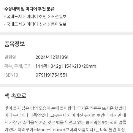
수상내역 및 미디어 추천 분류
국내도서
미디어 추천
조선일보
국내도서
미디어 추천
동아일보
품목정보
발행일
2024년 12월 18일
쪽수, 무게, 크기
144쪽 | 342g | 154*210*20mm
ISBN13
9791191754551
책 속으로
빛이 들자 낡은 방의 모습이 눈에 들어왔다. 무거운 커튼은 뜨거운 햇볕에
바래 누더기나 다름없었다. 그곳은 마치 버려진 곳처럼 보였다. 하지만 내
게 가장 큰 충격을 안겨준 것은 벽을 뒤덮고 있는 큼지막한 밝은색의 얼룩
이었다. 마리루이즈Marie-Louise(그녀의 이름이다)는 나의 놀란 표정