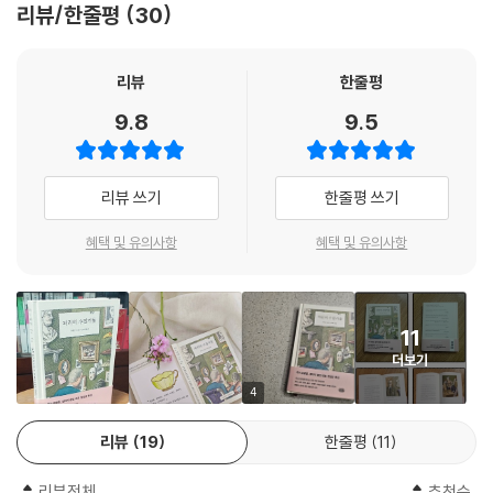
대의 화가 필리프 드샹페뉴Philippe de Champaigne(1602-1674)의
리뷰/한줄평
30
피카소의 담배꽁초 케이스에서 구겨진 종이의 빛과 그림자까지
- 파트릭 모디아노 (노벨문학상 수상 작가)
작품 옆에 마르그리트 뷔르나프로뱅Marguerite Burnat-Provins(187
2-1952)이나 앙드레 드방베Andre Devambez(1867-1944)처럼 예
피카소가 친구들에게 손수 만들어준 담배꽁초 케이스 등 알려지지 않은 예
리뷰
한줄평
술의 중요한 일면을 보지 못하는 ‘주류’ 컬렉터들이 경시하는 여러 예술가
“르탕은 자신의 삶과 마찬가지로 책에서도 정중한 태도와 조용한 말투를
술 작품도 만날 수 있다. 이제는 사라져버린 한 시대를 여행하는가 하면, 한
의 작품이 어깨를 나란히 하고 있었다.
보여주었다.”
9.8
9.5
사람의 가장 사적인 세계를 엿보고, 노트르담 성당 맞은편 부두 근처의 부
---「루브르 박물관장의 개인 컬렉션」중에서
티크를 방문하며, 파리의 유서 깊은 경매장을 서성인다. 구겨진 종이의 빛
- 르피가로
과 그림자에 매료된, 어쩌면 세상의 흐름에서 조금은 옆으로 비켜선 사람
나는 그저 수천 개의 물건을 소유했었다고 말할 수 있겠다. 이 수많은 물건
리뷰 쓰기
한줄평 쓰기
들의 시선과 취향이 각별하다. 파리, 런던, 뉴욕, 모로코… 시공간을 초월해
“스무 명의 강박적인 수집가들과 그들의 비범한 수집품에 대한 이야기가
중 대부분은 이제 한갓 추억으로만 남아 있지만, 나는 지금도 계속해서 찾
탐험하듯 펼쳐지는 기묘한 이야기는 피에르 르탕 특유의 크로스해칭으로
섬세하게 코믹하고 쓸쓸하게 펼쳐진다.”
고 발견하고 획득한다. 획득은 노름꾼이 주사위를 굴리는 것과 같은 신비
혜택 및 유의사항
혜택 및 유의사항
그려진 세밀한 그림 곁에서 조용하게 빛난다.
- 월스트리트저널
한 이유로 가장 중요한 행위다. 나는 컬렉션으로 투기를 한다거나, ‘장식’을
하겠다는 생각을 결코 해본 적이 없다. 나에게 수집은 필요불가결한 동시
수집하는 마음과 우리의 유한한 생에 관한 놀랍고도 따뜻한 시선
에 완전히 무용한 일이다.
“대가를 치르더라도 끊임없이 획득하고자 하는 이들의 이야기가 재미있고
11
---「가난한 컬렉터의 운명」중에서
기발하고 가슴 뭉클하다.”
오래도록 원하던 것을 손에 넣었던 순간의 환희에서 모든 것을 잃어버린
더보기
- 뉴욕타임스
허망까지, 책은 수집하는 마음을 차분하게 탐구하며 우리의 유한한 생에서
4
나이 든 그의 몸은 힘들게 움직이는 듯 보였고, 햇빛이 거의 들어오지 않는
무엇인가를 좋아하고 소유하는 것의 의미를 성찰한다. 「르피가로」가 “과거
이 은신처의 모든 것이 이 전설적인 인물의 삶을 상기시켰다. 오랜 시간 풍
를 고백하는 남자”로 르탕을 추억했듯, 책은 그의 오래된 기억을 풀어내며
“수집가들의 기이함에 대한 찬가! 대담하고 매력적이다.”
리뷰
19
한줄평
11
부하게 쌓아 온 경력의 흔적까지 동시에 모아 놓은 질서정연한 잡동사니,
독자들에게 따뜻하고도 묘한 감정의 여운을 남긴다. “꼭 읽어야 할 그림과
- 스티븐 헬러 (Steven Heller, 전 「뉴욕타임스」 아트 디렉터)
위대한 애호가의 눈으로 선택하고 획득한 수집품들. 먼지와 황폐함도 이
꼭 봐야 할 단어, 이것이 피에르 르탕의 작품 세계다.”라고 찬사를 보낸 노
리뷰전체
추천순