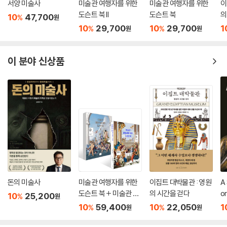
서양 미술사
미술관 여행자를 위한
미술관 여행자를 위한
이
도슨트 북 II
도슨트 북
의
10
47,700
%
원
10
29,700
10
29,700
1
%
%
원
원
이 분야 신상품
돈의 미술사
미술관 여행자를 위한
이집트 대박물관 : 영원
A 
도슨트 북 + 미술관 여
의 시간을 걷다
or
10
25,200
%
원
행자를 위한 도슨트 북 I
10
59,400
10
22,050
1
%
%
원
원
I 세트