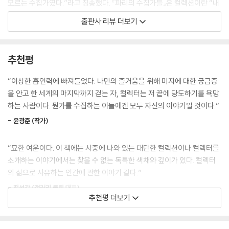
모르는 수집가였다.”라고 칭송했다. 『파리의 수집가들』은 컬렉션이란 “내
한 사람이 구겨진 종이를 체계적으로 수집한다는 사실을 알게 되었다. 그
가 매료되었으나 경험할 수는 없었던 시대와 나를 이어주는 살아 있는 연
출판사 리뷰 더보기
가 구겨진 종이를 이렇게 열심히 수집하는 이유를 직접 설명한 적은 한번
결고리”라고 했던 그가 그토록 아름답고 고집스러웠던 ‘수집하는 마음’을
도 없다. 그는 ‘빛과 그림자’가 자신을 사로잡았다는 말만 내게 했을 뿐이
기록한 유일한 회고록이자, 그가 직접 그리고 쓴 마지막 책이다.
다.
추천평
---「‘빛과 그림자’가 나를 사로잡았다」중에서
한 세계의 끝까지 걸어가는 사람들의 은밀한 이야기
전 루브르 박물관장인 피에르 로젠베르그, 샤넬의 조향사와 디자이너, 파
“이상한 흡인력에 빠져들었다. 나만의 즐거움을 위해 미지에 대한 궁금증
갑자기 반대쪽 벽이 환해지면서 인간의 머리가 놓여 있는 선반이 드러났
산한 귀족…
을 안고 한 세계의 마지막까지 걷는 자, 컬렉터는 저 끝에 당도하기를 욕망
다. 거기에는 죽은 범죄자들의 얼굴 모양에 그들의 실제 머리카락까지 붙
하는 사람이다. 뭔가를 수집하는 이들에겐 모두 자신의 이야기일 것이다.”
여놓은 밀랍 모형이 놓여 있었다. 모형은 놀랍도록 사실적이었다. 필리포
펜과 잉크로 정교하게 그린 70점의 일러스트와, 나만의 즐거움을 위한 한
는 우리 옆에 앉아서 이 불쌍하고 가련한 사람들을 뚫어지게 바라보았다.
- 윤광준 (작가)
세계의 끝까지 집요하고 고집스럽게 걸어가는 사람들의 이야기가 때론 유
죽음도 그들의 얼굴에서 악을 지우지는 못했다.
쾌하게 때론 가슴 뭉클하게 펼쳐진다. 전 루브르 박물관장인 피에르 로젠
---「지하실을 좀 보여주게」중에서
“묘한 여운이다. 이 책에는 시중에 나와 있는 대단한 컬렉션이나 컬렉터를
베르그와 같은 저명인사를 비롯해 애장품의 흔적만을 간직하고 있는 파산
소개하는 이야기에서는 찾을 수 없는 독특한 색채와 깊이가 있다. 컬렉터
한 귀족, 영화와 패션계의 거장, 샤넬의 가장 인기 있는 향수를 만든 조향
나는 세계에서 가장 큰 박물관의 전직 관장이자 17세기 회화 전문가이며,
의 삶으로 사유하는 인간에 관한 이야기 같다.”
사, 카를 라거펠트와 십 년 넘게 일한 샤넬의 디자이너, 유랑하는 댄디, 집
아카데미프랑세즈의 회원이기도 한 그가 어떤 사람인지 궁금했다. 왜냐하
착에 가까운 수집벽의 괴짜 등 대중적으로 알려지지 않은 인물들의 은밀한
- 정성갑 (갤러리 클립 대표)
면 피에르는 잘 알려지지는 않았어도 위대한 거장들만큼이나 열정을 불러
추천평 더보기
이야기를 엿보는 재미가 있다. 르탕은 가장 빛나는 한 장을 자신의 이야기
일으키는 예술가들의 작품을 수집하고 있었기 때문이었다. … 언제나 경계
로 채워 넣는다.
“꼭 읽어야 할 그림과 꼭 봐야 할 단어, 이것이 피에르 르탕의 작품 세계
를 풀지 않는 듯하면서도 호기심 어린 이 남자의 컬렉션에서는 바로크 시
다.”