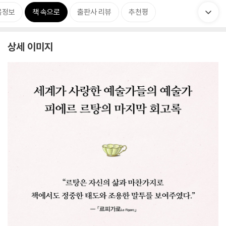
목정보
책 속으로
출판사 리뷰
추천평
상세 이미지