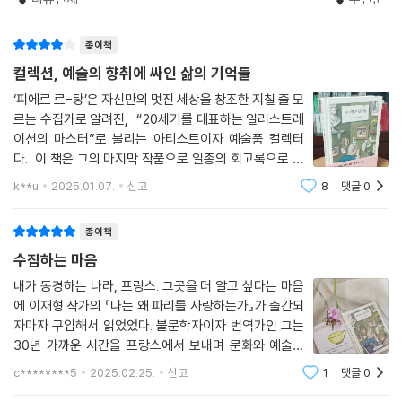
귀한 보물의 광채를 앗아가지는 못했다.
벨문학상 수상 작가 파트릭 모디아노의 말처럼, 르탕만의 독특한 스타일과
“매혹적이고, 유쾌하게 사악한 괴짜 수집가들의 세계!”
---「모든 것의 사연」중에서
감수성이 짙게 배어있는 아름다운 책이다.
종이책
- 마이클 핀들리 (Michael Findlay, 『The Value of Art』의 저자)
컬렉션, 예술의 향취에 싸인 삶의 기억들
그의 집에 갈 때면 묘한 느낌이 들었다. 그에게 있는 많은 것들이 한때는 나
의 소유였고, 심지어 그곳에는 내가 디자인한 가구도 있었다. … 그의 그림
‘피에르 르-탕’은 자신만의 멋진 세상을 창조한 지칠 줄 모
“이 책은 마치 시간의 흐름에서 벗어난 세계의 문을 여는 것과 같은 감동을
이 내게 낙찰되었을 때 너무나도 놀라웠다. 이러한 유형의 구매는, 미처 경
르는 수집가로 알려진, “20세기를 대표하는 일러스트레
준다.”
이션의 마스터”로 불리는 아티스트이자 예술품 컬렉터
험해 보지는 못했지만, 번지 점프와 같은 흥분을 느끼게 하는 것 같았다. 나
- 아마존 독자평
다. 이 책은 그의 마지막 작품으로 일종의 회고록으로 읽
는 이렇게 그림을 구매하는 것만으로 충분하다. 획득과 소유의 전율은 잠
을 수 있을 것 같다. 베트남인 아버지 르포로부터 수집 취
시 머물다 사라진다. 이제 그 그림은 내 좋은 친구 자크의 집 벽에 안전하게
k**u
2025.01.07.
신고
8
댓글
0
향을 물려받은 어린 시절의 기억으로 시작해서, 한 점 두
걸려 있고, 나는 그것을 보는 것만으로도 기쁘다.
점씩 루벤스, 게르치노 등 훌륭한 컬렉
---「어떤 기쁨」중에서
종이책
수집하는 마음
내가 동경하는 나라, 프랑스. 그곳을 더 알고 싶다는 마음
에 이재형 작가의 『나는 왜 파리를 사랑하는가』가 출간되
자마자 구입해서 읽었었다. 불문학자이자 번역가인 그는
30년 가까운 시간을 프랑스에서 보내며 문화와 예술의
현장을 직접 답사하고, 예술가들의 삶의 흔적을 풍성하게
c********5
2025.02.25.
신고
1
댓글
0
펼쳐 보였다. 그런 그가 번역한 『파리의 수집가들』을 마주