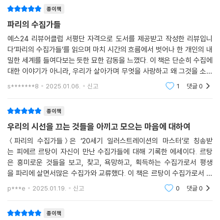
하니 더욱 반가운 마음이 들었다.『파리
종이책
파리의 수집가들
예스24 리뷰어클럽 서평단 자격으로 도서를 제공받고 작성한 리뷰입니
다‘파리의 수집가들’를 읽으며 마치 시간의 흐름에서 벗어나 한 개인의 내
밀한 세계를 들여다보는 듯한 묘한 감동을 느꼈다. 이 책은 단순히 수집에
대한 이야기가 아니라, 우리가 살아가며 무엇을 사랑하고 왜 그것을 소유
하려 하는지를 찬찬히 되묻는다.피에르 르탕은 일러스트레이터로서의 화
s*******8
2025.01.06.
신고
1
댓글
0
려한 삶 뒤에 수집가
종이책
우리의 시선을 끄는 것들을 아끼고 모으는 마음에 대하여
＜파리의 수집가들＞은 ‘20세기 일러스트레이션의 마스터’로 칭송받
는 피에르 르탕이 자신이 만난 수집가들에 대해 기록한 에세이다. 르탕
은 흥미로운 것들을 보고, 찾고, 욕망하고, 획득하는 수집가로서 평생
을 파리에 살면서많은 수집가와 교류했다. 이 책은 르탕이 수집가로서 기
록한 유일한 회고록이자, 직접 그리고 쓴 마지막 책이다. 피에르 르탕 자
p***e
2025.01.19.
신고
0
댓글
0
신을 포함하여 총 20명의 수집
종이책