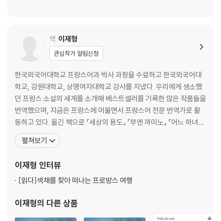
역
이재형
관심작가 알림신청
한국외국어대학교 프랑스어과 박사 과정을 수료하고 한국외국어대
학교, 강원대학교, 상명여자대학교 강사를 지냈다. 우리에게 생소했
던 프랑스 소설의 세계를 소개해 베스트셀러를 기록한 많은 작품들을
번역했으며, 지금은 프랑스에 머물면서 프랑스어 전문 번역가로 활
동하고 있다. 옮긴 책으로 『세상의 용도』 『부엔 까미노』 『어느 하녀의
일기』 『걷기, 두 발로 사유하는 철학』 『꾸뻬 씨의 시간 여행』 『꾸뻬 씨
펼쳐보기
의 사랑 여행』 『마르셀의 여름 1, 2』 『사막의 정원사 무싸』 『카트린 드
메디치』 『장미와 에델바이스』 『이중설계』 『시티 오브 조이』 『조르주
이재형
인터뷰
바타유의 눈 이야기』 『레이스 뜨는
[읽다]
색채를 찾아 떠나는 프로방스 여행
이재형
의 다른 상품