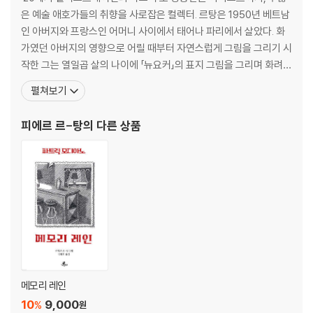
내 친구의 집에서 ― 질 D.
은 예술 애호가들의 취향을 사로잡은 컬렉터. 르탕은 1950년 베트남
모든 것의 사연 ― 보리스 코치노
인 아버지와 프랑스인 어머니 사이에서 태어나 파리에서 살았다. 화
어떤 기쁨 ― 자크 P.
가였던 아버지의 영향으로 어릴 때부터 자연스럽게 그림을 그리기 시
물고기를 놓아주는 낚시꾼 ― 하워드 L.
작한 그는 열일곱 살의 나이에 「뉴요커」의 표지 그림을 그리며 화려하
게 데뷔했다. 그의 독특한 화풍은 이후 「뉴요커」의 판화 미학을 대표
펼쳐보기
에필로그
하는 스타일로 자리 잡았다. 작가 움베르토 파스티가 “그의 그림은 읽
감사의 말
혀야 하고, 그의 말은 보여져야 한다.”라고 말했듯, 피에르 르탕의 그
피에르 르-탕
의 다른 상품
찾아보기
림은 독특하고 친밀한 시각적 언어를 창조했다고 평가
메모리 레인
10
9,000
%
원