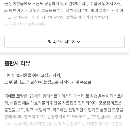
을 알아챘음에도 조금도 당황하지 않고 말했다. 더는 수입이 없어서 자신
과 남편이 가지고 있던 그림들을 한두 점씩 팔다 보니 벽이 그렇게 된 것이
라고. 오랫동안 우리는 사각형 모양의 얼룩을 하나씩 바라보았다.
---「사각형의 얼룩」중에서
움베르토가 청소년 시절부터 모아놓은 컬렉션을 내가 발견한 곳은 그가 패
책 속으로 더보기
션 디자이너 스테판 잰슨Stephan Janson과 함께 살았던 밀라노 아파트
였다. 남미의 깃털 장식과 고고학적 가치가 있는 파편들에서부터 우리 두
사람 모두가 관심을 가졌던 시대의 작품들, 이를테면 이탈리아 화가 필리
출판사 리뷰
포 데피시스Filippo de Pisis(1896-1956)와 필리프 쥘리앙, 러시아 화
가 첼리체프Tchelitchew(1898-1957)의 데생, 그리고 패션 일러스트
나만의 즐거움을 위한 고집과 사치,
레이터 크리스티앙 베라르Christian Beard(1902-1949)와 러시아 화
그 못 말리고, 집요하며, 놀랍도록 사적인 세계 속으로
가 베르망Berman 형제의 그림까지…. 그리고 나의 집처럼 그의 빌라에도
책들이 사방에 넘쳐났다.
피에르 르탕은 ‘20세기 일러스트레이션의 마스터’로 칭송받는 아티스트이
---「움베르토와 나와 늙은 아르메니아인 남매」중에서
자, 수많은 예술 애호가들의 취향을 사로잡은 컬렉터이다. 평생 흥미로운
물건을 보고, 찾고, 욕망하고, 획득하는 열정적인 수집가로 살았던 르탕을
부르주아적이고 특징 없는 가구들을 지나 내 눈길이 멈춘 곳은 벽 대부분
향해 티파니앤코의 최고예술경영자 리드 크라코프는 “초현실주의, 낭만
을 뒤덮고 있는 선반이었다. 조명이 어두워서 처음에는 선반 위에 놓인 것
주의, 장식 예술의 세계를 넘나들며 자신만의 멋진 세계를 창조한 지칠 줄
들이 무엇인지 알아보기 힘들었다. 이렇게 해서 나는 이 예의 바르고 겸손