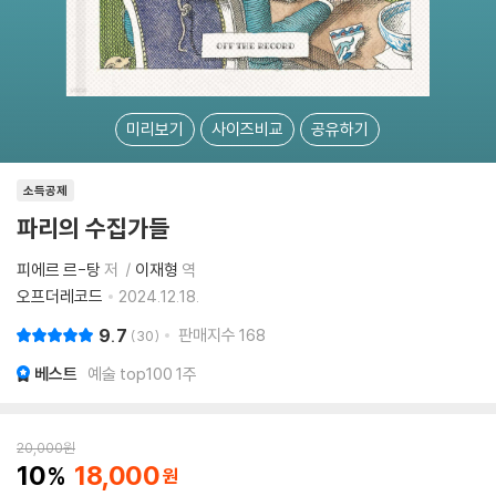
미리보기
사이즈비교
공유하기
소득공제
파리의 수집가들
피에르 르-탕
저
이재형
역
오프더레코드
2024.12.18.
9.7
판매지수
168
30
베스트
예술 top100 1주
20,000
원
10
18,000