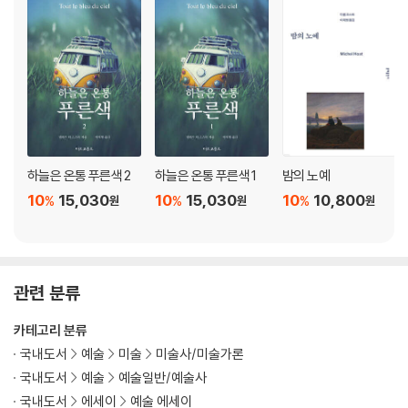
하늘은 온통 푸른색 2
하늘은 온통 푸른색 1
밤의 노예
10
15,030
10
15,030
10
10,800
%
%
%
원
원
원
관련 분류
카테고리 분류
국내도서
예술
미술
미술사/미술가론
국내도서
예술
예술일반/예술사
국내도서
에세이
예술 에세이