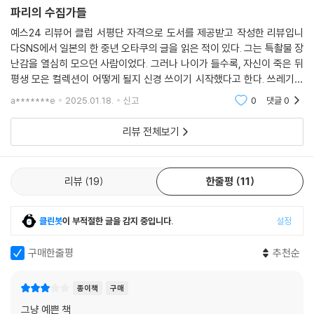
파리의 수집가들
예스24 리뷰어 클럽 서평단 자격으로 도서를 제공받고 작성한 리뷰입니
다SNS에서 일본의 한 중년 오타쿠의 글을 읽은 적이 있다. 그는 특촬물 장
난감을 열심히 모으던 사람이었다. 그러나 나이가 들수록, 자신이 죽은 뒤
평생 모은 컬렉션이 어떻게 될지 신경 쓰이기 시작했다고 한다. 쓰레기봉
투에 담겨 형편없이 버려지느니 차라리 자신이 살아 있을 때 처분하겠다고
a*******e
2025.01.18.
신고
0
댓글
0
결심했고, 결국 꽤
리뷰 전체보기
리뷰
19
한줄평
11
클린봇
이 부적절한 글을 감지 중입니다.
설정
구매한줄평
추천순
종이책
구매
그냥 예쁜 책