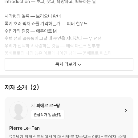
Introduction ― 보고, 찾고, 욕망하고, 획득하는 일
사각형의 얼룩 ― 브리오니 왕녀
록키 호러 픽처 쇼를 기억하는가 ― 피터 힌우드
수집가의 갈증 ― 에두아르 M.
수백 점의 골동품이 그날 내 눈앞을 지나갔다 ― 우 선생
우리가 선택하고 사랑하는 것들 ― 에릭 마르크 알부앵
움베르토와 나와 늙은 아르메니아인 남매 ― 움베르토 파스티
‘빛과 그림자’가 나를 사로잡았다 ― 페드로 뒤트벨트
목차 더보기
자신의 직업을 ‘조련사’라고 적은 장난스러운 사람 이야기 ― 엘리엇 호지
킨
양들은 모두 세라믹으로 만들어져 있었다 ― 지미 스톡웰
저자 소개
2
절망적일 정도로 무미건조한 ― 지슬랭 무레
천국으로 떠난 인형들의 의사 ― 자크 빅시오
현명한 컬렉터는 트렌드 밖에서 구한다 ― 알랭 W.
저
피에르 르-탕
지하실을 좀 보여주게 ― 필리포 G.
관심작가 알림신청
루브르 박물관장의 개인 컬렉션 ― 피에르 R.
그녀를, 그 세련된 잡동사니를 생각한다 ― 롤랑드루이즈 드프티피에르
Pierre Le-Tan
가난한 컬렉터의 운명 ― 나의 수집품들
‘20세기 일러스트레이션의 마스터’로 칭송받는 아티스트이자, 수많