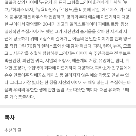
열일곱 살의 나이에 「뉴요커」의 표지 그림을 그리며 화려하게 데뷔해 「보
그」 「하퍼스 바자」 「뉴욕타임스」 「르몽드」를 비롯해 샤넬, 에르메스, 카르티
에 등 유명 패션 하우스와 협업하고, 영화와 무대 예술에 이르기까지 다양
한 분야에서 활약했던 20세기 최고의 일러스트레이터 피에르 르탕. 평생
열정적인 수집가이기도 했던 그가 자신만의 즐거움을 찾아 한 세계의 저
끝에 당도하기 위해 고집스레 걸어가는 이들의 은밀한 이야기를 펜과 잉크
로 직접 그린 70점의 일러스트와 함께 담아 펴냈다. 파리, 런던, 뉴욕, 모로
코… 시공간을 초월해 탐험하듯 그려지는 이야기 속 주인공들은 전 루브르
박물관장, 파산한 귀족, 샤넬의 조향사, 예술계의 거장, 유랑하는 댄디, 위
대한 조경가, 수집벽의 괴짜에 이르기까지 다양하다. 피카소가 친구들에게
손수 만들어준 담배꽁초 케이스 등 알려지지 않은 예술 작품도 만날 수 있
다. 그리고 가장 빛나는 한 장을 자신의 이야기로 채워 넣는다. 수집하는 마
음과 우리의 유한한 생에 관한 놀랍고도 따뜻한 책이다. 때론 유쾌하고 때
론 가슴 뭉클하다.
목차
추천의 글