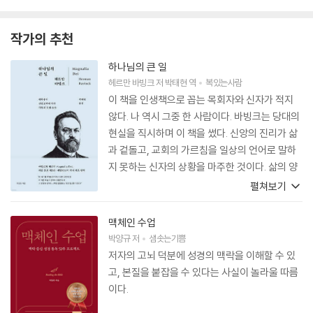
작가의 추천
하나님의 큰 일
헤르만 바빙크
저
박태현
역
복있는사람
이 책을 인생책으로 꼽는 목회자와 신자가 적지
않다. 나 역시 그중 한 사람이다. 바빙크는 당대의
현실을 직시하며 이 책을 썼다. 신앙의 진리가 삶
과 겉돌고, 교회의 가르침을 일상의 언어로 말하
지 못하는 신자의 상황을 마주한 것이다. 삶의 양
상은 달라졌지만, 오늘날 교회와 신자의 현실도
펼쳐보기
크게 다르지 않을 것이다. 이 책이 지금 우리에게
도 충실한 신앙 교육서로 읽힐 수 있는 이유다.
맥체인 수업
박양규
저
샘솟는기쁨
저자의 고뇌 덕분에 성경의 맥락을 이해할 수 있
고, 본질을 붙잡을 수 있다는 사실이 놀라울 따름
이다.