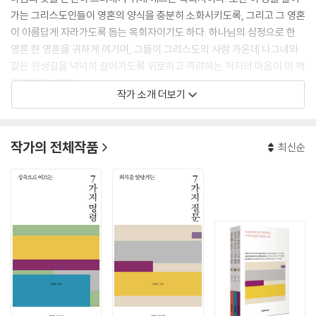
가는 그리스도인들이 영혼의 양식을 충분히 소화시키도록, 그리고 그 영혼
이 아름답게 자라가도록 돕는 목회자이기도 하다. 하나님의 심정으로 한
영혼 한 영혼을 귀하게 여기며, 그들이 그리스도의 사랑 가운데 나그네와
같은 인생길을 넉넉히 걸어가도록 위로하고 격려하는 저자의 마음이 이 책
곳곳에 묻어있다.
작가 소개 더보기
총신대학교와 총신대학교 대학원, 미국 골든게이트 침례신학교에서 수학
했으며 풀러 신학대학원에서 목회학 박사 학위를 받았다. 현재 삼일교회
작가의 전체작품
최신순
담임목사와 사단법인 미셔널신학연구소 이사장으로 섬기고 있다. 저서로
는 『후회 없는 인생을 살라』, 『모든 끝은 시작이다』, 『묵상일침』(국제제자
훈련원), 『믿음은 그런 것이다』, 『내겐 사랑만 남았다』(포이에마), 『하나
님이 다 하신다』(성서원), 『쾌도난마 사도행전1~4』(지혜의샘), 『시대를
관통하는 지혜』(넥서스CROSS), 『그리스도 안에서 함께 하라』(샘솟는기
쁨) 등이 있다.