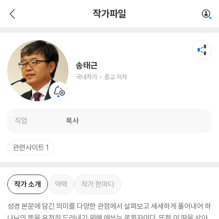
송태근
작가파일
국내작가
종교 저자
송태근
국내작가
종교 저자
직업
목사
관련사이트 1
작가 소개
약력
작가 한마디
성경 본문에 담긴 의미를 다양한 관점에서 살펴보고 세세하게 풀어내어 하
나님의 뜻을 온전히 드러내기 위해 애쓰는 목회자이다. 또한 이 땅을 살아