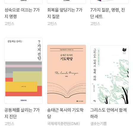
성숙으로 이끄는 7가
회복을 앞당기는 7가
7가지 질문, 명령, 진
지 명령
지 질문
단 세트
고민스
고민스
고민스
공동체를 살리는 7가
송태근 목사의 기도학
그리스도 안에서 함께
지 진단
당
하라
고민스
국제제자훈련원(DMI)
샘솟는기쁨