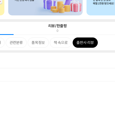
리뷰/한줄평
0
개
관련분류
품목정보
책 속으로
출판사 리뷰