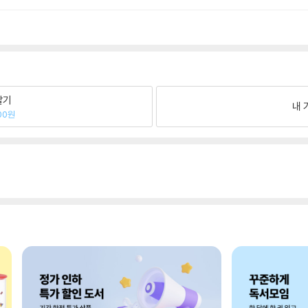
팔기
내 
00원