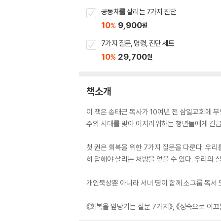
공동체를 살리는 7가지 진단
10
9,900
%
원
7가지 질문, 명령, 진단 세트
10
29,700
%
원
책소개
이 책은 송태근 목사가 10여년 전 삼일교회에 부
주의 시대를 맞아 어지러워하는 청년들에게 긴급 
첫 권은 회복을 위한 7가지 질문을 다룬다. 우
히 답해야 살리는 처방을 얻을 수 있다. 우리의 
개인묵상뿐 아니라 서너 명이 함께 소그룹 독서 모
《회복을 앞당기는 질문 7가지》, 《성숙으로 이끄