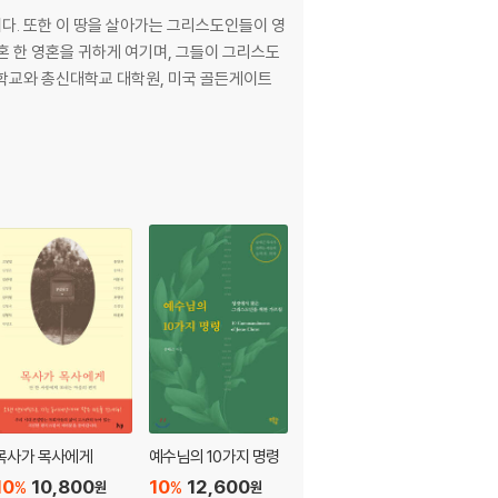
다. 또한 이 땅을 살아가는 그리스도인들이 영
목사가 목사에게
예수님의 10가지 명령
그러므로 기도하라
10
10,800
10
12,600
10
12,600
%
%
%
원
원
원