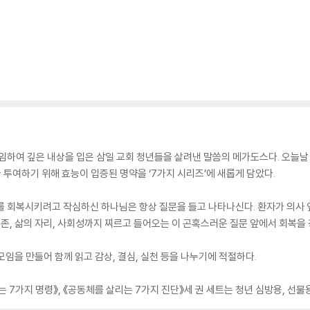
임하여 깊은 내상을 입은 삼일 교회 청년들을 살려낸 말씀의 메가도스다. 오늘날 또
투여하기 위해 효능이 입증된 명약을 ‘7가지 시리즈’에 새롭게 담았다.
리를 회복시키려고 작심하신 하나님은 항상 질문을 들고 나타나신다. 환자가 의사 
실존, 삶의 자리, 사회성까지 찌르고 들어오는 이 곤혹스러운 질문 앞에서 회복을
임을 만들어 함께 읽고 감상, 결심, 실천 등을 나누기에 적절하다.
는 7가지 명령》, 《공동체를 살리는 7가지 진단》세 권 세트는 청년 심방용, 선물