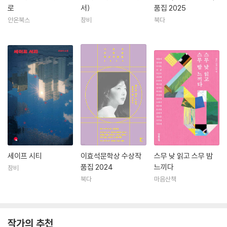
로
서)
품집 2025
안온북스
창비
북다
세이프 시티
이효석문학상 수상작
스무 낮 읽고 스무 밤
품집 2024
느끼다
창비
북다
마음산책
작가의 추천