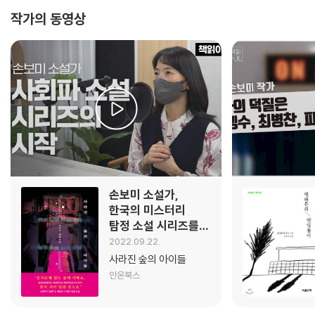
작가의 동영상
손보미 소설가,
한국의 미스터리
탐정 소설 시리즈를
꿈꾸다!
2022.09.22.
사라진 숲의 아이들
안온북스