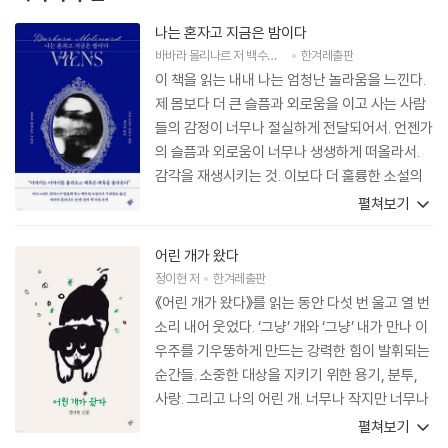
나는 혼자고 지금은 밤이다
바바라 몰리나르
저
백수린
역
한겨레출판
이 책을 읽는 내내 나는 엄청난 놀라움을 느낀다.
제 몸보다 더 큰 슬픔과 외로움을 이고 사는 사람
들의 감정이 너무나 절실하게 전달되어서. 언젠가
의 슬픔과 외로움이 너무나 생생하게 떠올라서.
감각을 재생시키는 것. 이보다 더 훌륭한 소설의
덕목이 있을까? 감각의 재생, 그다음에는 무엇에
펼쳐보기
도달하게 될까? 이 “적대적이고 기묘한 세계”에
서 나도 죽지 않고 버틸 테니까 너도 살아남아줘,
어린 개가 왔다
라는 외침. 그러므로 이 소설을 읽고 나서 누군가
정이현
저
한겨레출판
의 손을 꽉 잡고 싶은 마음이 드는 건 너무 당연한
《어린 개가 왔다》를 읽는 동안 다섯 번 울고 열 번
일이리라.
소리 내어 웃었다. ‘그냥’ 개와 ‘그냥’ 내가 만나 이
우주를 기우뚱하게 만드는 강력한 힘이 발휘되는
순간들. 소중한 대상을 지키기 위한 용기, 분투,
사랑. 그리고 나의 어린 개. 너무나 작지만 너무나
크고, 너무나 크지만 너무나 작은 어린 개를 만나
펼쳐보기
지 못했다면 영영 알지 못했을 세계. 서로를 구원