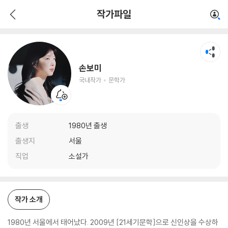
손보미
작가파일
국내작가
문학가
손보미
국내작가
문학가
출생
1980년 출생
출생지
서울
직업
소설가
작가 소개
1980년 서울에서 태어났다. 2009년 [21세기문학]으로 신인상을 수상하