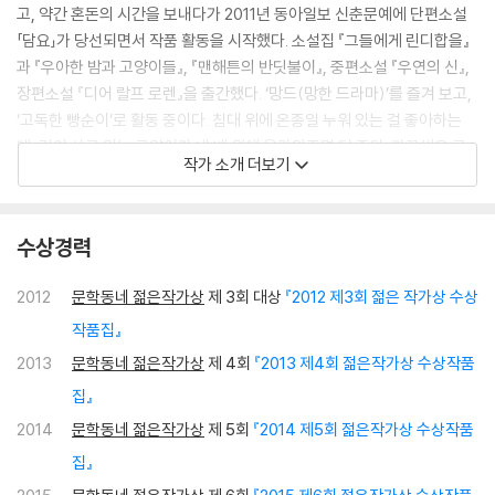
고, 약간 혼돈의 시간을 보내다가 2011년 동아일보 신춘문예에 단편소설
「담요」가 당선되면서 작품 활동을 시작했다. 소설집 『그들에게 린디합을』
과 『우아한 밤과 고양이들』, 『맨해튼의 반딧불이』, 중편소설 『우연의 신』,
장편소설 『디어 랄프 로렌』을 출간했다. ‘망드(망한 드라마)’를 즐겨 보고,
‘고독한 빵순이’로 활동 중이다. 침대 위에 온종일 누워 있는 걸 좋아하는
데, 같이 살고 있는 고양이가 내 배 위에 올라와주면 더 좋다. 가끔씩은 고
작가 소개 더보기
양이가 엄청 부럽다. 천성이 게으른데 안 게으르게 살려고 언제나 노력한
다. 2012년 젊은작가상 대상, 2013년 젊은작가상, 2014년 젊은작가상, 2
015년 젊은작가상, 제46회 한국일보문학상, 제21회 김준성문학상, 제25
수상경력
회 대산문학상, 2022년 제45회 이상문학상 대상을 수상했다.
2012
문학동네 젊은작가상
제 3회 대상
『2012 제3회 젊은 작가상 수상
작품집』
2013
문학동네 젊은작가상
제 4회
『2013 제4회 젊은작가상 수상작품
집』
2014
문학동네 젊은작가상
제 5회
『2014 제5회 젊은작가상 수상작품
집』