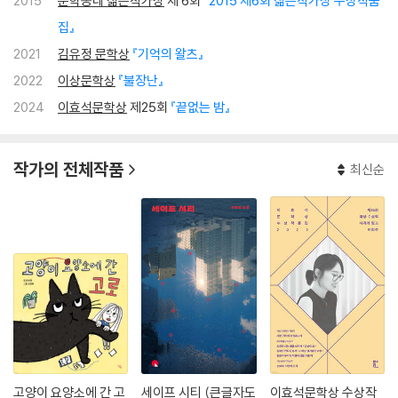
2015
문학동네 젊은작가상
제 6회
『2015 제6회 젊은작가상 수상작품
집』
2021
김유정 문학상
『기억의 왈츠』
2022
이상문학상
『불장난』
2024
이효석문학상
제25회
『끝없는 밤』
작가의 전체작품
최신순
고양이 요양소에 간 고
세이프 시티 (큰글자도
이효석문학상 수상작