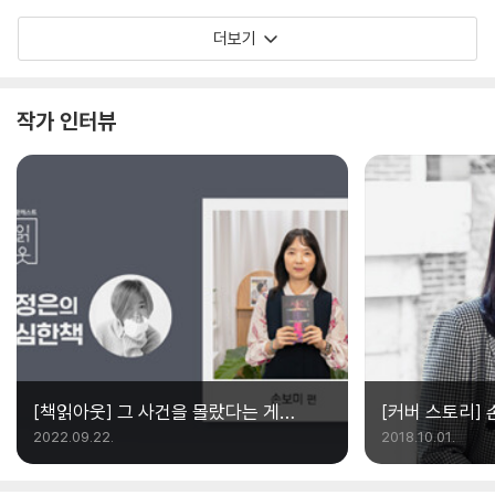
해준다는 이 문장이 뻔한가? 하지만 나는 지금 이
더보기
것보다 적절한 표현을 찾을 수가 없다. 왜 아니겠
는가? 서로가 서로에게 단 하나의 세계를 가져다
줬는데. 이 책을 다 읽고 나면 누구라도 자신만의
작가 인터뷰
어린 개 한 마리를 마음속에 품게 될 것이다.
[책읽아웃] 그 사건을 몰랐다는 게
[커버 스토리] 
충격적이었어요 (G. 손보미 소설가)
시간
2022.09.22.
2018.10.01.