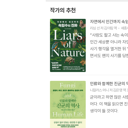
작가의 추천
자연에서 인간까지 속
리싱 선
저
김아림
역
세종
“사랑도 팔고 사는 속이
인간 세상뿐 아니라 자
사기 행각을 열거한 뒤
면서도 왠지 사기를 당한
인류와 함께한 진균의 
니컬러스 머니
저
김은영
역
균이라고 하면 많은 사
어다. 이 책을 읽으면
생각이 들 것이다.