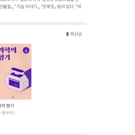
질』, 『가슴 이야기』, 『프루프』 등이 있다. 『마
최신순
학의 향기
D 엠아이디