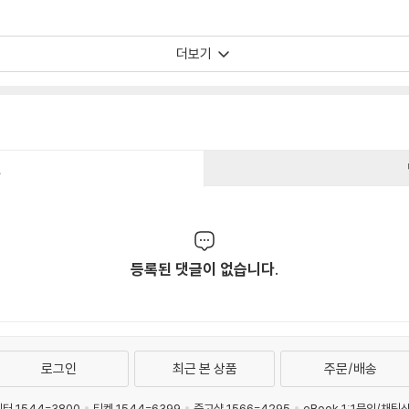
더보기
건
등록된 댓글이 없습니다.
로그인
최근 본 상품
주문/배송
터 1544-3800
티켓 1544-6399
중고샵 1566-4295
eBook 1:1문의/채팅