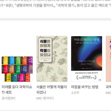
~9권), 『생명과학의 기원을 찾아서』, 『과학의 향기』 등이 있고 옮긴 책으로 『반물
미래를 읽다 과학이슈
식물은 어떻게 작물이
마음을 바꾸는 방법
과
11 세트
되었나
소우주
MI
동아엠앤비
MID 엠아이디